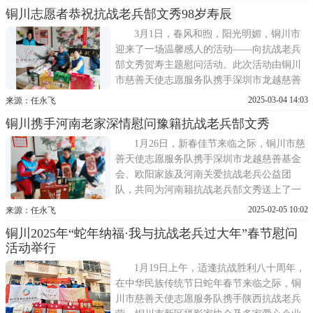
办，旨在向这位历经风雨、为国家和民族作
铜川志愿者恭祝抗战老兵郜文秀98岁寿辰
出杰出贡献的98岁抗战老兵王忠表达最崇高
的敬意和最深切的关怀。上午10点，铜川市
3月1日，春风和煦，阳光明媚，铜川市
慈善天使志愿服务队队长
迎来了一场温馨感人的活动——向抗战老兵
郜文秀贺寿主题慰问活动。此次活动由铜川
市慈善天使志愿服务队携手深圳市龙越慈善
基金会、陕西抗战老兵营共同举办，旨在向
2025-03-04 14:03
来源：任永飞
这位为国家和民族作出杰出贡献的抗战老兵
铜川携手河南老家深情慰问豫籍抗战老兵郜文秀
表达崇高的敬意和深切的关怀。上午11点，
铜川市慈善天使志愿服务队队长任永飞带领
1月26日，新春佳节来临之际，铜川市慈
志愿者王小英、任西平等
善天使志愿服务队携手深圳市龙越慈善基金
会、欧阳家族及河南关爱抗战老兵公益团
队，共同为河南籍抗战老兵郜文秀送上了一
份特别的节日礼物和深情的关怀。当日中
2025-02-05 10:02
来源：任永飞
午，铜川志愿者代表任永飞、李桂花、李培
铜川2025年“蛇年纳福·我与抗战老兵过大年”春节慰问
琦、任西平等志愿者组成的慰问队伍带着满
活动举行
满的春节慰问物资与心意，走进了老兵郜文
秀的家中。一进门，慰问队
1月19日上午，适逢抗战胜利八十周年，
在中华民族传统节日蛇年春节来临之际，铜
川市慈善天使志愿服务队携手陕西抗战老兵