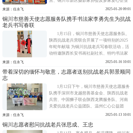
营、铜川市新区摄影家协会及多家爱心企业
共同策划实施蛇年纳福·我和抗战老兵过大年
2025-01-20 09:01
来源：任永飞
春节主题慰问活动。通过深入探访走进抗战
铜川市慈善天使志愿服务队携手书法家李勇先生为抗战
老兵家里慰问，展现了一幅幅感人至深的画
老兵书写春联
面，引发了全社会对抗战历史的深刻反思与
崇高敬意。当日上午
1月15日，铜川市慈善天使志愿服务队、
陕西抗战老兵营联合开展了一项特别的2025
年蛇年献瑞 为铜川抗战老兵写春联活动，活
动特邀陕西长安书画社副社长、特约书法家
李勇先生，为铜川抗战老兵郜文秀、王忠、
2025-01-16 10:01
来源：任永飞
张思成书写新春春联，以此表达对抗战老兵
带着深切的缅怀与敬意，志愿者送别抗战老兵郭景顺同
的崇高敬意和深切关怀。书写现场，只见李
志
勇先生挥毫泼墨，一幅幅春联跃然纸上。其
中，银蛇舞动贺新岁
1月12日下午，铜川市慈善天使志愿服务
队携手深圳市龙越慈善基金会、陕西抗战老
兵营、中国狮子联会陕西龙腾服务队、河南
关爱抗战老兵公益团队、温州仁心公益团
队，组织六位志愿者前往郭景顺老英雄家中
2025-01-13 10:01
来源：任永飞
进行缅怀送别。志愿者们带着沉痛的心情，
铜川志愿者慰问抗战老兵张思成、王忠
手捧花圈，向老英雄表达最深切的缅怀与敬
意。据了解，陕西省铜川市抗战老英雄郭景