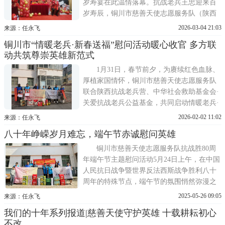
岁寿宴在此温情落幕。抗战老兵王忠迎来百
岁寿辰，铜川市慈善天使志愿服务队（陕西
抗战老兵营铜川团队）带着精心准备的寿
2026-03-04 21:03
来源：任永飞
礼，为这位跨越世纪的老英雄送上最诚挚的
铜川市“情暖老兵·新春送福”慰问活动暖心收官 多方联
祝福与敬意。寿宴现场，一幅装裱精致的寿
动共筑尊崇英雄新范式
联格外醒目。神州书画院院长徐崇林现场献
墨宝、诉深意，上联忠心
1月31日，春节前夕，为赓续红色血脉、
厚植家国情怀，铜川市慈善天使志愿服务队
联合陕西抗战老兵营、中华社会救助基金会·
关爱抗战老兵公益基金，共同启动情暖老兵·
新春送福专项慰问行动。活动以资金+物资
2026-02-02 11:02
来源：任永飞
+文化+服务四维赋能模式，向铜川抗战老兵
八十年峥嵘岁月难忘，端午节赤诚慰问英雄
王忠、张思成致以崇高敬意，用社会温度焐
热英雄晚年，彰显新时代尊崇英雄、关爱老
铜川市慈善天使志愿服务队抗战胜80周
兵的实践担当。活动
年端午节主题慰问活动5月24日上午，在中国
人民抗日战争暨世界反法西斯战争胜利八十
周年的特殊节点，端午节的氛围悄然弥漫之
时，铜川市慈善天使志愿服务队携手深圳市
2025-05-26 09:05
来源：任永飞
龙越慈善基金会、陕西抗战老兵营、王益区
我们的十年系列报道|慈善天使守护英雄 十载耕耘初心
退役军人事务局、印台区退役军人事务局共
不改