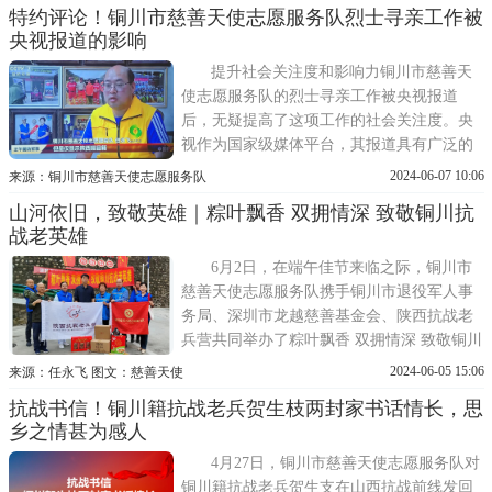
特约评论！铜川市慈善天使志愿服务队烈士寻亲工作被
在向铜川市的幸存抗战老兵郜文秀、王忠、
央视报道的影响
郭景顺、张思成致以节日的问候和温暖的关
怀。活动中，铜川市慈
提升社会关注度和影响力铜川市慈善天
使志愿服务队的烈士寻亲工作被央视报道
后，无疑提高了这项工作的社会关注度。央
视作为国家级媒体平台，其报道具有广泛的
影响力，能够迅速将这项公益行动推向大众
2024-06-07 10:06
来源：铜川市慈善天使志愿服务队
视野。这不仅增加了公众对于烈士寻亲工作
山河依旧，致敬英雄｜粽叶飘香 双拥情深 致敬铜川抗
的认识和支持，也为志愿团队带来了更多的
战老英雄
资源和关注，有助于吸引更多的人参与到这
项重要的公益活动中来。
6月2日，在端午佳节来临之际，铜川市
慈善天使志愿服务队携手铜川市退役军人事
务局、深圳市龙越慈善基金会、陕西抗战老
兵营共同举办了粽叶飘香 双拥情深 致敬铜川
抗战老英雄端午节主题慰问活动。此次活动
2024-06-05 15:06
来源：任永飞 图文：慈善天使
旨在向铜川市幸存的抗战老兵们表达崇高的
抗战书信！铜川籍抗战老兵贺生枝两封家书话情长，思
敬意和节日的祝福，将关爱送到每一位抗战
乡之情甚为感人
老英雄的心间。铜川市作为省级双拥模范
城，一直以来都高度重
4月27日，铜川市慈善天使志愿服务队对
铜川籍抗战老兵贺生支在山西抗战前线发回