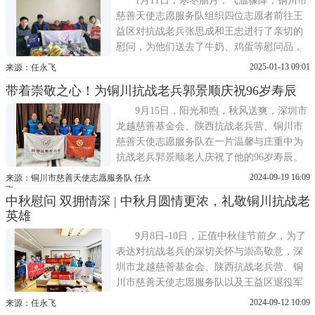
1月11日，寒冬腊月，气温骤降，铜川市
顺同志，于2025年1月10日
慈善天使志愿服务队组织四位志愿者前往王
益区对抗战老兵张思成和王忠进行了亲切的
慰问，为他们送去了牛奶、鸡蛋等慰问品，
并聆听了两位老兵讲述自己参加抗日战争和
2025-01-13 09:01
来源：任永飞
解放战争的感人故事。当日上午，志愿者们
带着崇敬之心！为铜川抗战老兵郭景顺庆祝96岁寿辰
带着满载关怀的慰问品，来到了张思成和王
忠两位老兵的家中。他们与老兵们亲切交
9月15日，阳光和煦，秋风送爽，深圳市
谈，详细询问了老兵们的
龙越慈善基金会、陕西抗战老兵营、铜川市
慈善天使志愿服务队在一片温馨与庄重中为
抗战老兵郭景顺老人庆祝了他的96岁寿辰。
活动现场不仅布置得喜庆洋洋，更充满了对
2024-09-19 16:09
来源：铜川市慈善天使志愿服务队 任永
老兵的敬仰与祝福。活动在上午11时40分正
飞
中秋慰问 双拥情深 | 中秋月圆情更浓，礼敬铜川抗战老
式开始，在家属致欢迎词后，随着热烈的掌
英雄
声下，铜川市慈善天使志愿服务队队长任永
飞上台致贺辞，他深情
9月8日-10日，正值中秋佳节前夕，为了
表达对抗战老兵的深切关怀与崇高敬意，深
圳市龙越慈善基金会、陕西抗战老兵营、铜
川市慈善天使志愿服务队以及王益区退役军
人事务局联合举办了中秋月圆情更浓，礼敬
2024-09-12 10:09
来源：任永飞
铜川抗战老英雄主题慰问活动。此次活动旨