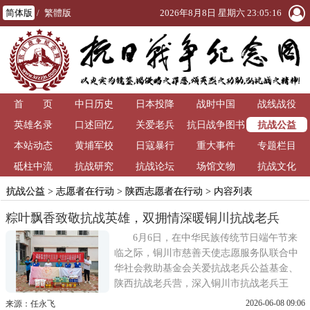
简体版
/
繁體版
2026年8月8日 星期六 23:05:16
首 页
中日历史
日本投降
战时中国
战线战役
抗战公益
英雄名录
口述回忆
关爱老兵
抗日战争图书
本站动态
黄埔军校
日寇暴行
重大事件
馆
专题栏目
砥柱中流
抗战研究
抗战论坛
场馆文物
抗战文化
抗战公益
>
志愿者在行动
>
陕西志愿者在行动
> 内容列表
粽叶飘香致敬抗战英雄，双拥情深暖铜川抗战老兵
6月6日，在中华民族传统节日端午节来
临之际，铜川市慈善天使志愿服务队联合中
华社会救助基金会关爱抗战老兵公益基金、
陕西抗战老兵营，深入铜川市抗战老兵王
忠、张思成两位老英雄家中开展粽叶飘香致
2026-06-08 09:06
来源：任永飞