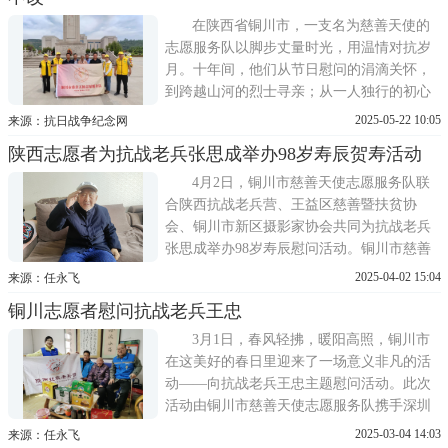
同开展了一场意义非凡的八十年峥嵘岁月难
忘，端午节赤诚慰问英
在陕西省铜川市，一支名为慈善天使的
志愿服务队以脚步丈量时光，用温情对抗岁
月。十年间，他们从节日慰问的涓滴关怀，
到跨越山河的烈士寻亲；从一人独行的初心
火种，到八十余人的守望队伍，这群志愿者
2025-05-22 10:05
来源：抗日战争纪念网
以赤子之心守护着身边的抗战老兵群体，将
陕西志愿者为抗战老兵张思成举办98岁寿辰贺寿活动
历史的温度传递给未来。英魂终入故土：一
场跨越75年的团圆2024年5月18日，宝鸡市扶
4月2日，铜川市慈善天使志愿服务队联
眉战役烈士陵园的
合陕西抗战老兵营、王益区慈善暨扶贫协
会、铜川市新区摄影家协会共同为抗战老兵
张思成举办98岁寿辰慰问活动。铜川市慈善
天使志愿服务队队长任永飞、秘书长王凤
2025-04-02 15:04
来源：任永飞
兰，王益区慈善暨扶贫协会会长助理李桂花
铜川志愿者慰问抗战老兵王忠
及铜川市新区摄影家协会秘书长李培琦等志
愿者参与慰问。活动现场，铜川市慈善天使
3月1日，春风轻拂，暖阳高照，铜川市
志愿服务队秘书长王凤兰和王
在这美好的春日里迎来了一场意义非凡的活
动——向抗战老兵王忠主题慰问活动。此次
活动由铜川市慈善天使志愿服务队携手深圳
市龙越慈善基金会、陕西抗战老兵营共同举
2025-03-04 14:03
来源：任永飞