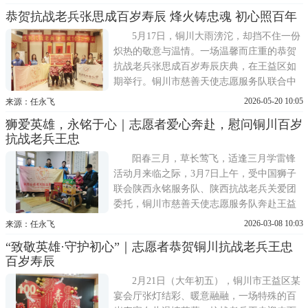
敬抗战英雄 双拥情深暖铜川抗战老兵 "端午
恭贺抗战老兵张思成百岁寿辰 烽火铸忠魂 初心照百年
节专项慰问活动，向为民族独立浴血奋战的
革命先辈送上最崇高的敬意和最诚挚的节日
5月17日，铜川大雨滂沱，却挡不住一份
祝福。整装出发，满载深
炽热的敬意与温情。一场温馨而庄重的恭贺
抗战老兵张思成百岁寿辰庆典，在王益区如
期举行。铜川市慈善天使志愿服务队联合中
华社会救助基金会——关爱抗战老兵公益基
2026-05-20 10:05
来源：任永飞
金、陕西抗战老兵营、深圳市龙越慈善基金
狮爱英雄，永铭于心｜志愿者爱心奔赴，慰问铜川百岁
会、中国狮子联会永铭服务队、陕西抗战老
抗战老兵王忠
兵关爱团及社会各界爱心人士齐聚一堂，共
同见证这一意义非凡的历史
阳春三月，草长莺飞，适逢三月学雷锋
活动月来临之际，3月7日上午，受中国狮子
联会陕西永铭服务队、陕西抗战老兵关爱团
委托，铜川市慈善天使志愿服务队奔赴王益
区为百岁抗战老兵王忠送去最诚挚的关怀与
2026-03-08 10:03
来源：任永飞
问候。筹备阶段，志愿者深知，抗战老兵是
“致敬英雄·守护初心”｜志愿者恭贺铜川抗战老兵王忠
民族的脊梁、国家的英雄，用青春和热血在
百岁寿辰
枪林弹雨中铸就了今日的和平与安宁。为了
给王忠老人提供最贴心的
2月21日（大年初五），铜川市王益区某
宴会厅张灯结彩、暖意融融，一场特殊的百