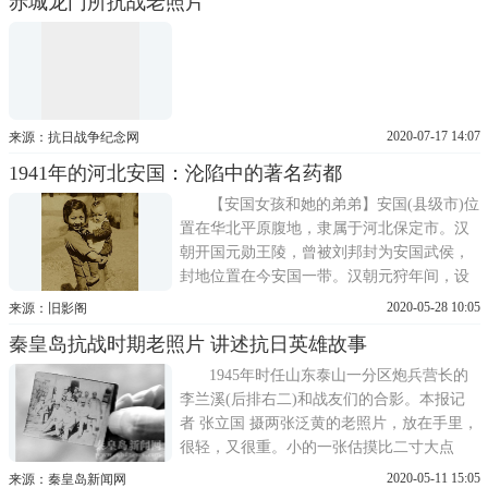
赤城龙门所抗战老照片
永定河上，此后敌我双方也一直围绕着这条
河进行了持续几个月的争夺。1937年9月14
日，北平琉璃河附
2020-07-17 14:07
来源：抗日战争纪念网
1941年的河北安国：沦陷中的著名药都
【安国女孩和她的弟弟】安国(县级市)位
置在华北平原腹地，隶属于河北保定市。汉
朝开国元勋王陵，曾被刘邦封为安国武侯，
封地位置在今安国一带。汉朝元狩年间，设
置安国县。【安国中华圣公会医院】民国元
2020-05-28 10:05
来源：旧影阁
年(1912年)，传教士胡士伟(英国圣公会)到安
秦皇岛抗战时期老照片 讲述抗日英雄故事
国传教。在今药市南大街购地建成教堂，还
购地九亩(今物资局位置)，建成系列教产。
1945年时任山东泰山一分区炮兵营长的
【安国天主教区
李兰溪(后排右二)和战友们的合影。本报记
者 张立国 摄两张泛黄的老照片，放在手里，
很轻，又很重。小的一张估摸比二寸大点
儿，是朱德、陈毅、粟裕三人的合影。另一
2020-05-11 15:05
来源：秦皇岛新闻网