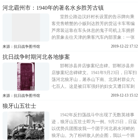
张约有5寸，是一群或站或坐的战士。2015年
河北霸州市：1940年的著名水乡胜芳古镇
6月10日下午，记者在李永安手里看到了这两
张照片，它们原本属于他的父亲——抗日英
堂胜公路边汉奸村长设置的告示牌向乘
雄李兰溪。曾让
客兜售螃蟹的小贩到达胜芳的货运卡车苇编
芦席装运靠在车头休息的鬼子司机上车拥挤
的景象去往天津的乘客汽车内部景象：一张
丑陋可恶的鬼子脸，紧紧贴着旁边抱孩子的
2019-12-22 17:12
来源：抗日战争图书馆
妇人，一看就是想揩油。这鬼子真像电影里
抗日战争时期河北各地惨案
的鬼子。可是电影里的鬼子是假的，这是头
货真价实的鬼子。胜芳古镇街道景观大清河
邯郸涉县井店惨案纪念碑。邯郸涉县井
桥头的小摊贩车站门前胜芳古镇风
店惨案纪念碑碑文。1941年9月23日，日军扫
荡河北狼牙山，屠杀山下南、北淇村群众六
七百人。这是被日军强奸的妇女又遭日军刺
刀挑死之惨状。平山县北庄木虎峪惨案纪念
2019-12-13 15:12
来源：抗日战争图书馆
碑。1941年秋季日军扫荡平山，屠杀当地村
狼牙山五壮士
民53人。新乐市东岳村惨案纪念碑。1941年
12月，日军对该村实施三光作战，整个村子
1942年反扫荡战斗中出现了无数英雄事
被夷为平地。在新乐市东岳村惨
迹，狼牙山五壮士即为一例。9月25日，日寇
以优势兵团围攻我一个团于河北易水河畔的
狼牙山。为了粉碎敌人的企图，我以一个班