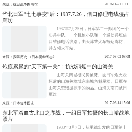
的兵力据守险要，掩护全团转移。日寇对这
2019-11-21 10:11
来源：抗日战争图书馆
个班猛轰猛攻，但我战士英勇顽强，全班仅
华北日军“七七事变”后：1937.7.26，借口修理电线侵占
余五人时仍坚持抗日，给敌人很大杀伤。最
廊坊
后弹尽路绝，五位战士摔坏了枪，高呼口
号，纵身跳下悬崖。马保林、胡德
1937年7月25日，日军第二十师团的一个
步兵中队、一个机枪小队和一个通信兵班借
口维修电话线路，由天津乘火车抵达廊坊，
并占领火车站。
2017-08-02 08:08
来源：搜狐历史 《日本侵华图志》
炮痕累累的“天下第一关”：抗战硝烟中的山海关
山海关南城根民房被焚。被日军炮火毁
坏后的山海关榆城东南城角魁星楼。日军在
山海关焚毁掳掠来的物品。山海关南门被日
军炸
2017-06-14 15:06
来源：日本侵华图志
东北军浴血古北口之序战，一组日军拍摄的长山峪战地
照片
1933年3月7日，从承德出发的日军第十