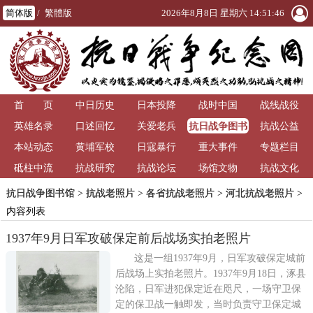
简体版
/
繁體版
2026年8月8日 星期六 14:51:47
首 页
中日历史
日本投降
战时中国
战线战役
抗日战争图书
英雄名录
口述回忆
关爱老兵
抗战公益
馆
本站动态
黄埔军校
日寇暴行
重大事件
专题栏目
砥柱中流
抗战研究
抗战论坛
场馆文物
抗战文化
抗日战争图书馆
>
抗战老照片
>
各省抗战老照片
>
河北抗战老照片
>
内容列表
1937年9月日军攻破保定前后战场实拍老照片
这是一组1937年9月，日军攻破保定城前
后战场上实拍老照片。1937年9月18日，涿县
沦陷，日军进犯保定近在咫尺，一场守卫保
定的保卫战一触即发，当时负责守卫保定城