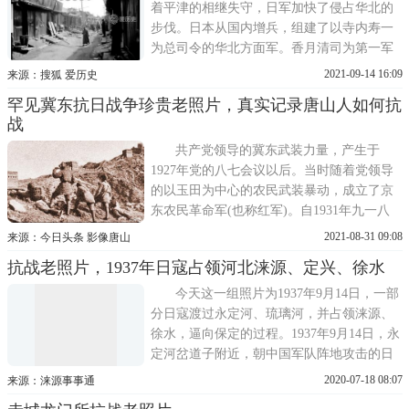
着平津的相继失守，日军加快了侵占华北的
步伐。日本从国内增兵，组建了以寺内寿一
为总司令的华北方面军。香月清司为第一军
司令官，辖第6师团、第14师团，第20师团，
2021-09-14 16:09
来源：搜狐 爱历史
第108师团;西尾寿造为第二军司令官，辖第
罕见冀东抗日战争珍贵老照片，真实记录唐山人如何抗
10师团、第16师团、第109师团沿着平汉路向
战
着保定方向推进。当时为了阻击日军南下，
平汉线和津浦线被划为
共产党领导的冀东武装力量，产生于
1927年党的八七会议以后。当时随着党领导
的以玉田为中心的农民武装暴动，成立了京
东农民革命军(也称红军)。自1931年九一八
事变后，冀东地区成为日军由东北入侵华北
2021-08-31 09:08
来源：今日头条 影像唐山
的咽喉要冲。1937年7月抗日战争爆发，8
抗战老照片，1937年日寇占领河北涞源、定兴、徐水
月，中共中央即决定在冀热边区(今河北省东
北部)开展游击战争，创建抗日根据地。1939
今天这一组照片为1937年9月14日，一部
年夏秋，中共北方局和
分日寇渡过永定河、琉璃河，并占领涞源、
徐水，逼向保定的过程。1937年9月14日，永
定河岔道子附近，朝中国军队阵地攻击的日
寇月野炮兵部队。永定河在抗日战争中的地
2020-07-18 08:07
来源：涞源事事通
位是非常独特的，因为卢沟桥事变就发生在