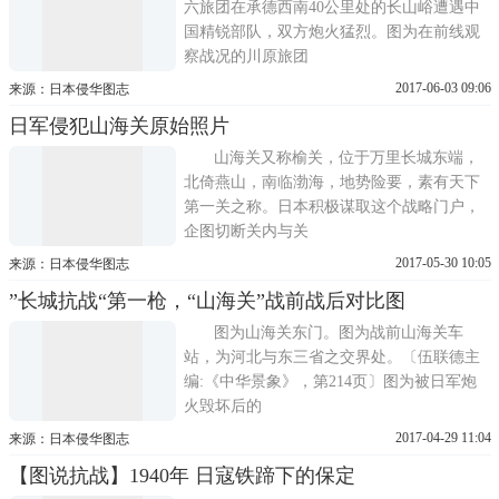
六旅团在承德西南40公里处的长山峪遭遇中
国精锐部队，双方炮火猛烈。图为在前线观
察战况的川原旅团
2017-06-03 09:06
来源：日本侵华图志
日军侵犯山海关原始照片
山海关又称榆关，位于万里长城东端，
北倚燕山，南临渤海，地势险要，素有天下
第一关之称。日本积极谋取这个战略门户，
企图切断关内与关
2017-05-30 10:05
来源：日本侵华图志
”长城抗战“第一枪，“山海关”战前战后对比图
图为山海关东门。图为战前山海关车
站，为河北与东三省之交界处。〔伍联德主
编:《中华景象》，第214页〕图为被日军炮
火毁坏后的
2017-04-29 11:04
来源：日本侵华图志
【图说抗战】1940年 日寇铁蹄下的保定