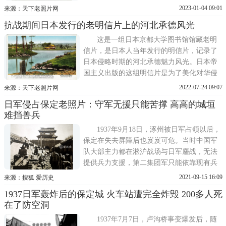
的是第52军第2师。日军并没有留给中国军队
2023-01-04 09:01
来源：天下老照片网
充足的部署时间，仗着自己的空中优势，派
抗战期间日本发行的老明信片上的河北承德风光
出数十架飞机对保定城及周边中国守军阵地
进行了狂轰滥炸。9 18保定大轰炸是许多保
这是一组日本京都大学图书馆馆藏老明
定人心中永远的伤痛
信片，是日本人当年发行的明信片，记录了
日本侵略时期的河北承德魅力风光。日本帝
国主义出版的这组明信片是为了美化对华侵
略战争及殖民统治，所以说这组照片也记录
2022-07-24 09:07
来源：天下老照片网
了中华民国那段特殊时期屈辱的历史。承德
日军侵占保定老照片：守军无援只能苦撑 高高的城垣
最有名气的当属避暑山庄了。承德避暑山
难挡兽兵
庄，又名承德离宫或热河行宫，是世界文化
遗产、国家AAAAA级旅
1937年9月18日，涿州被日军占领以后，
保定在失去屏障后也岌岌可危。当时中国军
队大部主力都在淞沪战场与日军鏖战，无法
提供兵力支援，第二集团军只能依靠现有兵
力，与日军周旋，尽量久撑。当时防守保定
2021-09-15 16:09
来源：搜狐 爱历史
的只有第52军及陕军冯钦哉的第17师，尽管
1937日军轰炸后的保定城 火车站遭完全炸毁 200多人死
兵力单薄，但第二集团军还是决定固守保
在了防空洞
定。日军从9月16日开始对保定及周边阵地的
轰炸，并在9月1
1937年7月7日，卢沟桥事变爆发后，随