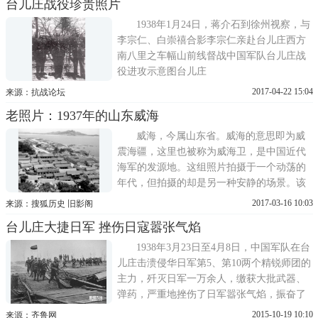
台儿庄战役珍贵照片
1938年1月24日，蒋介石到徐州视察，与
李宗仁、白崇禧合影李宗仁亲赴台儿庄西方
南八里之车幅山前线督战中国军队台儿庄战
役进攻示意图台儿庄
2017-04-22 15:04
来源：抗战论坛
老照片：1937年的山东威海
威海，今属山东省。威海的意思即为威
震海疆，这里也被称为威海卫，是中国近代
海军的发源地。这组照片拍摄于一个动荡的
年代，但拍摄的却是另一种安静的场景。该
组照片记录的是1937年的山东威海。威海是
2017-03-16 10:03
来源：搜狐历史 旧影阁
第一批国家
台儿庄大捷日军 挫伤日寇嚣张气焰
1938年3月23日至4月8日，中国军队在台
儿庄击溃侵华日军第5、第10两个精锐师团的
主力，歼灭日军一万余人，缴获大批武器、
弹药，严重地挫伤了日军嚣张气焰，振奋了
全民族的抗战精神，坚定了国人抗战胜利的
2015-10-19 10:10
来源：齐鲁网