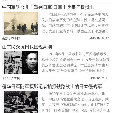
信
中国军队台儿庄重创日军 日军士兵带尸骨撤出
抗日战争纪念网是一个全面反映中国人
民抗日战争历史的大型综合性主题公益网
站。网站自2014年4月9日建立以来，收集整
理了大量的宝贵资料，以图让人们永远铭记
那些为了中华民族的独立和自由而英勇献身
2015-10-09 11:10
来源：齐鲁网
的先烈和无数为了中华民族的独立和自由做
山东民众抗日救国现高潮
出贡献的先辈，更好地传承和弘扬中国人民
为了追求和平正义、捍卫民族独立自由不畏
1919年5月，震撼中外的五四运动爆发。
强暴、不怕牺牲的斗争精神，告诫中...
马丹臣和许多爱国志士一道,投身于如火如荼
的反帝爱国运动的洪流。章丘县旅济学生30
余人集合,马丹臣起草了《告章丘同胞书》。
学生代表于广沐、常经庸化装绕道(胶济铁路
2015-10-09 11:10
来源：齐鲁网
侵华日军随军摄影记者拍摄铁路线上的日本侵略军
1927年日本爆发全国性金融危机。此
刻，中国政局发生重大变化，出现南京、武
汉、北京三个政权对峙的局面。6月27日至7
月7日，日本首相田中义一召开专门研究中国