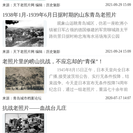
发生过战斗，甚至还让日寇吃尽了苦头。当
2021-09-29 15:09
来源：天下老照片网 编辑：历史魅影
然，很有意思的是在抗日战争时期，德州其
1938年1月‐1939年6月日据时期的山东青岛老照片
实是属于河北省的，这也不奇怪，我们现在
看到的德州地图就很有意思，德州市区就在
观象山远眺青岛城区，仿若一座欧洲小
山东和河北的交界处，
镇被日军占领的德国修建的军营聊城路太平
路街景日据时称忠海海水浴场海滨公园
2021-09-24 15:09
来源：天下老照片网 编辑：历史魅影
老照片里的崂山抗战，不应忘却的“青保”！
1945年8月15日正午，日本天皇向全日本
广播,接受波茨坦公告、实行无条件投降，结
束战争。今天是日本宣布无条件投降74周年
纪念日，通过一组老照片，重温七十余年前
那段少有人知的崂山抗战可歌可泣的英勇事
2020-07-17 14:07
来源：青岛城市档案论坛
迹，历史不应忘记他们!抗战期间李先良在崂
抗战老照片——血战台儿庄
山检阅青保部队抗战爆发后，青岛及附近地
区活跃着一支国民党领导的游击武装。这支
武装的前身是国民党