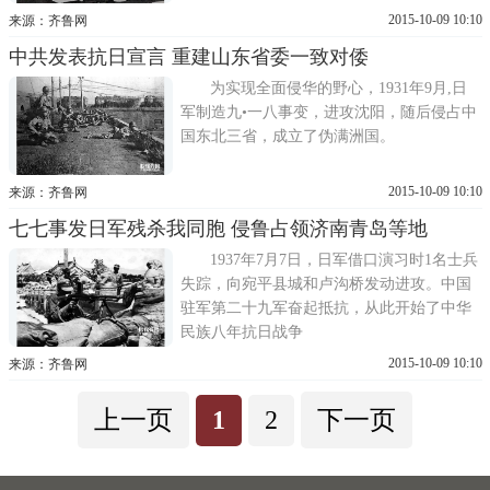
问题的东方会议，最终确立了武装侵略中国
2015-10-09 10:10
来源：齐鲁网
的政策。
中共发表抗日宣言 重建山东省委一致对倭
为实现全面侵华的野心，1931年9月,日
军制造九•一八事变，进攻沈阳，随后侵占中
国东北三省，成立了伪满洲国。
2015-10-09 10:10
来源：齐鲁网
七七事发日军残杀我同胞 侵鲁占领济南青岛等地
1937年7月7日，日军借口演习时1名士兵
失踪，向宛平县城和卢沟桥发动进攻。中国
驻军第二十九军奋起抵抗，从此开始了中华
民族八年抗日战争
2015-10-09 10:10
来源：齐鲁网
上一页
1
2
下一页