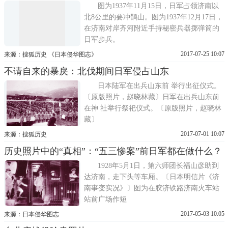
图为1937年11月15日，日军占领济南以
北8公里的要冲鹊山。图为1937年12月17日，
在济南对岸齐河附近手持秘密兵器掷弹筒的
日军步兵。
2017-07-25 10:07
来源：搜狐历史 《日本侵华图志》
不请自来的暴戾：北伐期间日军侵占山东
日本陆军在出兵山东前 举行出征仪式。
〔原版照片，赵晓林藏〕日军在出兵山东前
在神 社举行祭祀仪式。〔原版照片，赵晓林
藏〕
2017-07-01 10:07
来源：搜狐历史
历史照片中的“真相”：“五三惨案”前日军都在做什么？
1928年5月1日，第六师团长福山彦助到
达济南，走下头等车厢。〔日本明信片《济
南事变实况》〕图为在胶济铁路济南火车站
站前广场作短
2017-05-03 10:05
来源：日本侵华图志