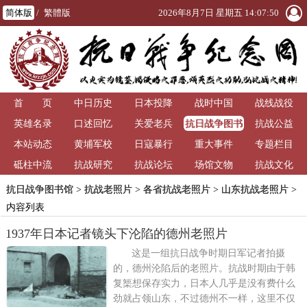
简体版
/
繁體版
2026年8月7日 星期五 14:07:50
首 页
中日历史
日本投降
战时中国
战线战役
抗日战争图书
英雄名录
口述回忆
关爱老兵
抗战公益
馆
本站动态
黄埔军校
日寇暴行
重大事件
专题栏目
砥柱中流
抗战研究
抗战论坛
场馆文物
抗战文化
抗日战争图书馆
>
抗战老照片
>
各省抗战老照片
>
山东抗战老照片
>
内容列表
1937年日本记者镜头下沦陷的德州老照片
这是一组抗日战争时期日军记者拍摄
的，德州沦陷后的老照片。抗战时期由于韩
复榘想保存实力，日本人几乎是没有费什么
劲就占领山东，不过德州不一样，这里不仅