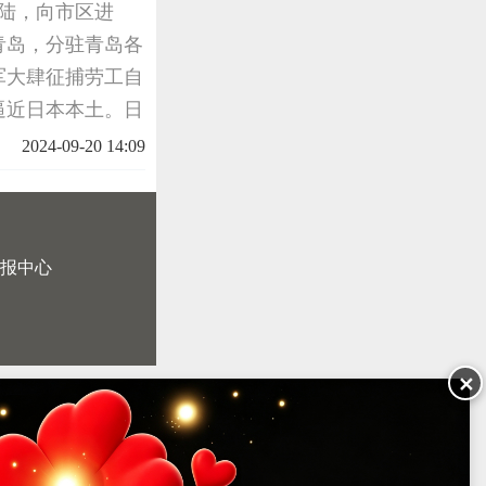
登陆，向市区进
青岛，分驻青岛各
军大肆征捕劳工自
逼近日本本土。日
资短缺。在青岛，
2024-09-20 14:09
人最初每
报中心
✕