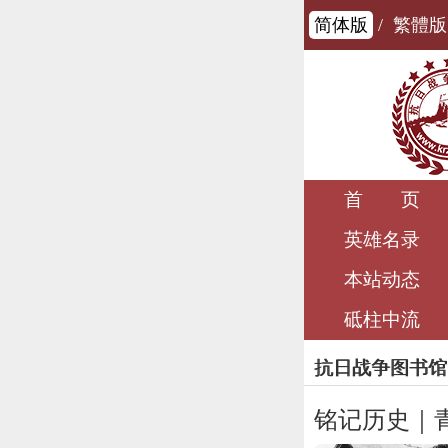
简体版
/
繁體版
首 页
英雄名录
本站动态
砥柱中流
抗日战争图书馆
铭记历史｜