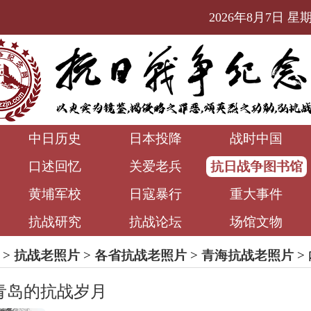
2026年8月7日 星期五
中日历史
日本投降
战时中国
口述回忆
关爱老兵
抗日战争图书馆
黄埔军校
日寇暴行
重大事件
抗战研究
抗战论坛
场馆文物
>
抗战老照片
>
各省抗战老照片
>
青海抗战老照片
>
青岛的抗战岁月