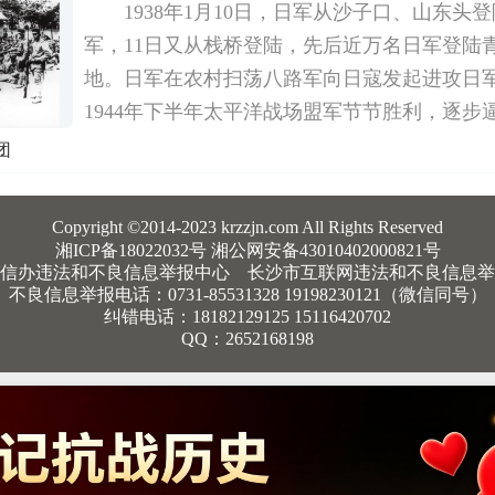
1938年1月10日，日军从沙子口、山东头
军，11日又从栈桥登陆，先后近万名日军登陆
地。日军在农村扫荡八路军向日寇发起进攻日
1944年下半年太平洋战场盟军节节胜利，逐步
本因战场扩大，出现了物资匮乏，尤其战争物
团
中国人的铜器被搜刮一空，又搜刮铁器。日本
Copyright ©2014-2023 krzzjn.com All Rights Reserved
湘ICP备18022032号 湘公网安备43010402000821号
信办违法和不良信息举报中心
长沙市互联网违法和不良信息举
不良信息举报电话：0731-85531328 19198230121（微信同号）
纠错电话：18182129125 15116420702
QQ：2652168198