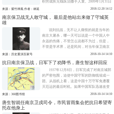
积劳成疾无钱医治撒手人寰。2009年1月31日
晚7点10分于长沙家中圆寂，享年83岁。吴信
2018-12-20 14:12
来源：紫竹禅風 作者：林延
如自小孤苦无依、饱览世态炎凉、人情冷
南京保卫战无人敢守城， 最后是他站出来做了守城英
暖。1934年进入汉口孤儿院，1937年抗日战
雄
争爆发，孤儿院被迫遣散，流浪街头。1938
年4月至1939年4月，在
说到抗战，无不让人痛恨的就是当年的
南京大屠杀，哪一天可以说是一个中国人中
永远的伤痛，不管怎么说都不为过，但是，
不管是学术界，还是民间，对当年保卫南京
的最高指挥官却很少有痛加指责的，特别提
2018-10-14 14:10
来源：历史重演百家号
到的一个人，哪就是南京保卫战的最高指挥
抗日南京保卫战，日军下了劝降书，唐生智这样回应
官唐生智。说到这位指挥官，来头可不小。
除了南京保卫战，就很陌生了，但实际上，
1937年12月8日，日军完成了对南京城郭
在民国时期，此人就大大
的严密包围，迫使中国守军的防御线缩成一
团。从战机上看，这是中国十万守军免遭覆
灭厄运的最后时机。如果中国军队迅速改变
死守战术，能够倾尽全力有步骤地突围而出
2018-10-14 14:10
来源：360图书馆
的话。可是，中国守军没有任何突围的迹
唐生智就任南京卫戍司令，市民冒雨集会把抗日希望寄
象，他们只是一再压缩防线，密集分布在南
托在他身上
京四周的城墙附近。九日拂晓，日军第十六