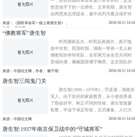
一，在担任国民革命军第八军军长时，贺龙
曾是他手下的一位师长。文革初期，唐生智
由周恩来总理提名，被中央列为重点保护对
象保护起来。可是，到了1968年，林彪一伙
2018-10-11 14:10
来源：《国民革命军一级上将唐生智》，
密谋急于要搞垮贺龙，将唐生智牵扯进去，
作者： 李吉荪
“佛教将军”唐生智
一场灾难性的暴风雨落在他的头上。林彪一
伙组成了以某部装甲师师长为首的专案调查
时而拥蒋反共，时而反蒋拥共，真不愧
组，自北南下，不远千里，
急中生智。民国时期，湖南一带有一支人称
佛教军的奇特军队，全军两万余名官兵同时
受戒向佛，佩戴圆形佛字胸章。这支部队的
首领就是佛教将军唐生智。他率领这支军队
2018-10-11 14:10
来源：中国论文网，作者： 郦千明
南征北战，迅速崛起。北伐前锋 拥共反共唐
唐生智三闯鬼门关
生智(1890―1970年)，字孟潇，出生于湖南
省东安县的一个官宦之家。22岁那年如愿考
唐生智(1889―1970年)，字孟潇，湖南东
入保定陆军军
安人。由于良好的家庭教育，从小使他养成
了勤奋好学、刚正不阿的性格。唐生智发蒙
私塾，毕业于保定军校，文武兼备。人们大
都知道，他是我国现代军事史上的一位爱国
2018-10-11 14:10
来源：中国论文网
名将，且在海外影响极大。早年加入同盟
唐生智:1937年南京保卫战中的“守城将军”
会，献身民主主义革命，参加过辛亥、护
国、护法、北伐、讨蒋、抗日等各大战役，