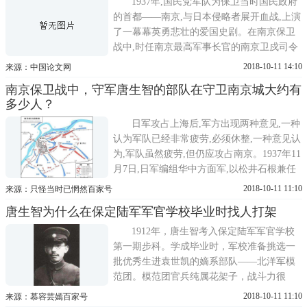
1937年,国民党军队为保卫当时国民政府
先后和叶开鑫、吴佩孚、张学良
的首都――南京,与日本侵略者展开血战,上演
了一幕幕英勇悲壮的爱国史剧。在南京保卫
战中,时任南京最高军事长官的南京卫戍司令
唐生智挺身力战、带病指挥,被人称为爱国的
2018-10-11 14:10
来源：中国论文网
疯子将军。一1937年的冬天,异常寒冷,国民党
南京保卫战中，守军唐生智的部队在守卫南京城大约有
军队在刚刚结束的淞沪战役中受到重创,日军
多少人？
乘胜追击,向首都南京步步逼近。关于即将到
来的南京
日军攻占上海后,军方出现两种意见,一种
认为军队已经非常疲劳,必须休整,一种意见认
为,军队虽然疲劳,但仍应攻占南京。1937年11
月7日,日军编组华中方面军,以松井石根兼任
司令官,规定以苏州、嘉兴联结线为统制线,在
2018-10-11 11:10
来源：只怪当时已惘然百家号
此以东作战。但是,第二天,日军就兵分两路。
唐生智为什么在保定陆军军官学校毕业时找人打架
一路以上海派遣军为主力,沿沪宁铁路线西进,
一路以第10军和国崎支队为主力,沿太湖南岸
1912年，唐生智考入保定陆军军官学校
向湖州集结。
第一期步科。学成毕业时，军校准备挑选一
批优秀生进袁世凯的嫡系部队——北洋军模
范团。模范团官兵纯属花架子，战斗力很
差。唐生智不想当这样的花架子，就琢磨出
2018-10-11 11:10
来源：慕容芸嫣百家号
一个办法——他听说，进模范团不光要军事