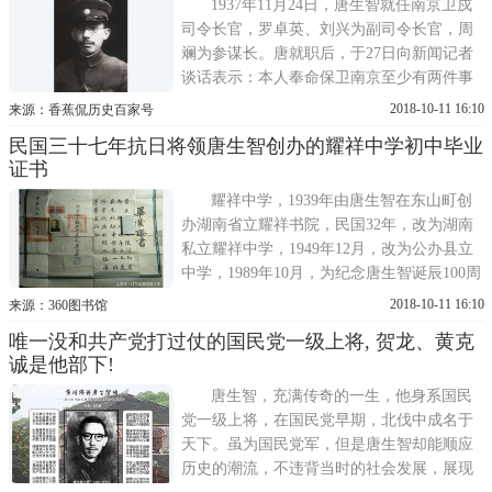
师团进至麒麟门和沧波门
1937年11月24日，唐生智就任南京卫戍
司令长官，罗卓英、刘兴为副司令长官，周
斓为参谋长。唐就职后，于27日向新闻记者
谈话表示：本人奉命保卫南京至少有两件事
有把握。第一，即本人所属部队誓与南京共
2018-10-11 16:10
来源：香蕉侃历史百家号
存亡，不惜牺牲于南京保卫战中;第二，此种
民国三十七年抗日将领唐生智创办的耀祥中学初中毕业
牺牲定将使敌人付出莫大之代价。唐生智，
证书
1889年生，湖南东安人。保定军官学校毕
业。曾参加辛亥革命、讨
耀祥中学，1939年由唐生智在东山町创
办湖南省立耀祥书院，民国32年，改为湖南
私立耀祥中学，1949年12月，改为公办县立
中学，1989年10月，为纪念唐生智诞辰100周
年和他创办耀祥中学50周年，复改为耀祥中
2018-10-11 16:10
来源：360图书馆
学。学校是湖南省学校体育工作先进单位、
唯一没和共产党打过仗的国民党一级上将, 贺龙、黄克
全国体育卫生工作先进单位、永州市重点中
诚是他部下!
学、湖南省教育红旗先进单位和湖南省读书
自学活动先进单位。历
唐生智，充满传奇的一生，他身系国民
党一级上将，在国民党早期，北伐中成名于
天下。虽为国民党军，但是唐生智却能顺应
历史的潮流，不违背当时的社会发展，展现