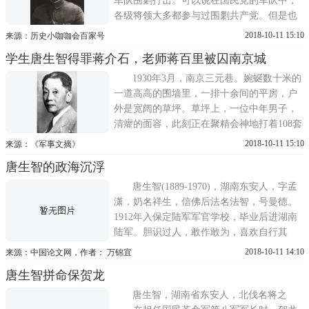
军队围剿打击。可以说在国民党的军队中，
各级将领大多都参与过围剿共产党。但是也
有小部分的国民党将领没有和中共打过仗，
2018-10-11 15:10
来源：历史小咖咖会百家号
这其中级别最高的是一级上将——唐生智。
学生唐生智得罪蒋介石，老师蒋百里被囚南京城
而这个级别相当于新中国成立后的元帅级
别。因为国民党军队中被授予一级上将军衔
1930年3月，南京三元巷。婉蜒数十米的
的只有十二人。在这十二个
一道高高的围墙里，一排十余间的平房，户
外是宽阔的草坪。草坪上，一位中年男子，
清癯的面容，此刻正在聚精会神地打着108套
路的陈氏太极拳。拳打完了，他拿出手帕，
2018-10-11 15:10
来源：《军事文摘》
擦了擦脸，穿起衣服，正向屋里走去，瞥见
唐生智的政海沉浮
迎面两株高大的玉兰树，开着紫色的花儿，
他站下来凝视着。忽然长长地叹口气:啊!时光
唐生智(1889-1970)，湖南东安人，字孟
真快，我已进来
潇，奶名祥生，信佛后法名法智，号曼德。
1912年入保定陆军军官学校，毕业后进湖南
陆军。胆识过人，敢作敢为，喜欢自行其
是，不甘人后，权力欲极强，具有极为明显
2018-10-11 14:10
来源：中国论文网，作者： 万锦宜
的浪漫主义和理想主义的倾向，曾参加辛亥
唐生智拼命保贺龙
革命和讨袁、护法战争。北伐时任国民革命
军第八军军长、前敌总指挥、第四集团军总
唐生智，湖南省东安人，北伐名将之
司令、湖南省主席等职。1935