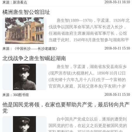
了一个真正爱国人士，唐一生声名毁于南京
2018-10-11 16:10
来源：新浪看点
保卫战中，由于其没能守住，导致了大屠
橘洲唐生智公馆旧址
杀，成为国人的痛。唐生智湖南东安人，他
出身官宦世家，从小锦衣玉食，唐家在东安
唐生智(1889—1970)，字孟潇。1926年北
城也是屈指可数的大户人家
伐战争以国民革命军第八军军长进入长沙，
任湘南省政府主席兼湖南省军事厅长，公馆
当建于此时。1949年8月唐生智参与湖南和平
起义。中华人民共和国成立后任湖南省副省
2018-10-11 15:10
来源：《中国长沙——长沙老建筑》
长等职。橘子洲150号为唐生智公馆旧址，建
北伐战争之唐生智崛起湖南
于1926年，占地312平方米，建筑面积653平
方米，今为湖南省食用菌研究所使用。平面
唐生智，字孟潇，湖南省东安县南应乡
呈曲尺形，为一座带
(现芦洪市镇)大枧塘村人。1890年10月12日
(清光绪十六年九月十八日)生于一个富裕的
官宦商人家庭。其祖父唐本友(字友耕)十岁
就丧了双亲，孤苦伶仃，长大之后投身湘
2018-10-11 15:10
来源：360图书馆
军，从湖南巡抚骆秉章剿太平军，在大渡河
他是国民党将领，在家也要帮助共产党，最后转向共产
畔擒获翼王石达开，以战功得擢升，最后当
党
到广西提督，还曾得皇上恩赏穿黄马褂，追
赠三代建威将军;父亲唐承绪在
自中国共产党成立以后，逐渐的遭受到
国民党的打击，在起义之后更是被国民党的