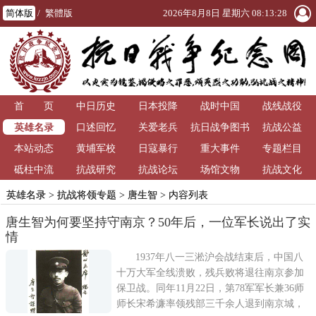
简体版
/
繁體版
2026年8月8日 星期六 08:13:28
首 页
中日历史
日本投降
战时中国
战线战役
英雄名录
口述回忆
关爱老兵
抗日战争图书
抗战公益
本站动态
黄埔军校
日寇暴行
重大事件
馆
专题栏目
砥柱中流
抗战研究
抗战论坛
场馆文物
抗战文化
英雄名录
>
抗战将领专题
>
唐生智
> 内容列表
唐生智为何要坚持守南京？50年后，一位军长说出了实
情
1937年八一三淞沪会战结束后，中国八
十万大军全线溃败，残兵败将退往南京参加
保卫战。同年11月22日，第78军军长兼36师
师长宋希濂率领残部三千余人退到南京城，