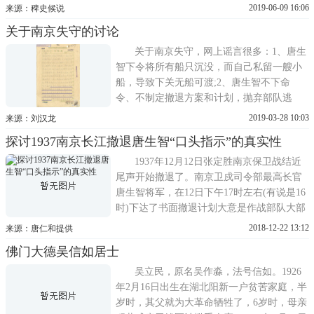
抵达南京后他第一时间去拜访了蒋。当时蒋
2019-06-09 16:06
来源：稗史候说
脸色憔悴苍白，情绪很是紧张，他告诉宋希
关于南京失守的讨论
濂要他回来是参加保卫战的，他要服从南京
卫戍司令的指挥，尽全力保护南京，不辱使
关于南京失守，网上谣言很多：1、唐生
命。宋希濂随后又拜访了
智下令将所有船只沉没，而自己私留一艘小
船，导致下关无船可渡;2、唐生智不下命
令、不制定撤退方案和计划，抛弃部队逃
跑;3、唐生智给蒋记中央军下达可去下关的
2019-03-28 10:03
来源：刘汉龙
口头命令87D、88D、74A、教导总队诸部
探讨1937南京长江撤退唐生智“口头指示”的真实性
队，如不能全部突围，有轮渡时可过江，向
滁州集结才导致蒋记中央军拥入下关，而唐
1937年12月12日张定胜南京保卫战结近
又不给守下关的36D命令，结果36D开
尾声开始撤退了。南京卫戍司令部最高长官
唐生智将军，在12日下午17时左右(有说是16
时)下达了书面撤退计划大意是作战部队大部
由正面阵地突围，少部由下关长江撤退的命
2018-12-22 13:12
来源：唐仁和提供
令，有回忆者说唐生智会后又口述了一个口
佛门大德吴信如居士
头撤退指示：允许中央军87师、88师、74
军、教导总队在无法全部突围，有船时相机
吴立民，原名吴作淼，法号信如。1926
也可从下关渡江向滁县集
年2月16日出生在湖北阳新一户贫苦家庭，半
岁时，其父就为大革命牺牲了，6岁时，母亲