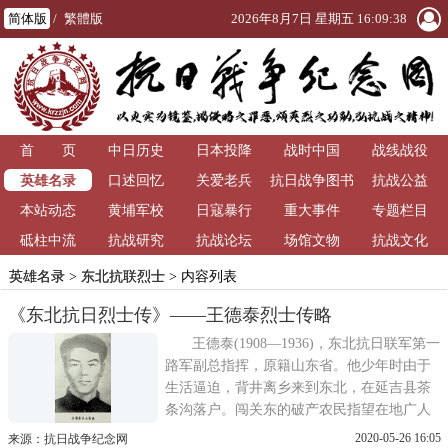
简体版
/
繁體版
2026年8月7日 星期五 16:09:38
首 页
中日历史
日本投降
战时中国
战线战役
英雄名录
口述回忆
关爱老兵
抗日战争图书
抗战公益
本站动态
黄埔军校
日寇暴行
重大事件
馆
专题栏目
砥柱中流
抗战研究
抗战论坛
场馆文物
抗战文化
英雄名录
>
东北抗联烈士
> 内容列表
《东北抗日烈士传》——王德泰烈士传略
王德泰(1908—1936)，东北抗日联军第一
路军副总指挥，原籍山东省。他少年时由于
生活逼迫，背井离乡来到东北，在延吉县茶
条沟落户。闯关东的破产农民指望在地广人
稀的东北讨条活路,谁知天下乌鸦一样黑，这
2020-05-26 16:05
来源：抗日战争纪念网