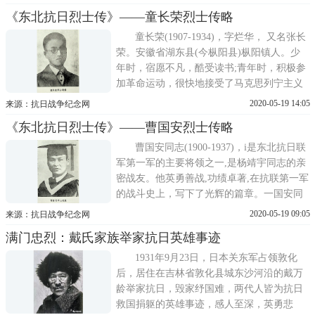
里的地主老财同样凶狠，穷人逃到哪里都摆
《东北抗日烈士传》——童长荣烈士传略
脱不了重重的剥削和压迫。为了一家人的生
活，王德泰拚着一身力气种田、烧木炭、作
童长荣(1907-1934)，字烂华， 又名张长
小生意，象牛马兴样在风
荣。安徽省湖东县(今枞阳县)枞阳镇人。少
年时，宿愿不凡，酷受读书;青年时，积极参
加革命运动，很快地接受了马克思列宁主义
思想，成为我党早期的一名优秀共产党员。
2020-05-19 14:05
来源：抗日战争纪念网
九·一八事变后，长荣同志受党的委派，到东
《东北抗日烈士传》——曹国安烈士传略
满地区组织和领导抗日游击战争，为中国人
民的伟大抗日斗争做出了重要贡献，为中华
曹国安同志(1900-1937)，i是东北抗日联
民族的解放事业献出了
军第一军的主要将领之一,是杨靖宇同志的亲
密战友。他英勇善战,功绩卓著,在抗联第一军
的战斗史上，写下了光辉的篇章。一国安同
志，原名于德俊,字哲名，曾用名于学韬。
2020-05-19 09:05
来源：抗日战争纪念网
1900年12月17日，出生于吉林省永吉县大绥
满门忠烈：戴氏家族举家抗日英雄事迹
河区大乾沟子屯一个农民家里。i父亲是一个
忠厚朴实的农民，他有六个哥哥两个姐姐。
1931年9月23日，日本关东军占领敦化
国安同志
后，居住在吉林省敦化县城东沙河沿的戴万
龄举家抗日，毁家纾国难，两代人皆为抗日
救国捐躯的英雄事迹，感人至深，英勇悲