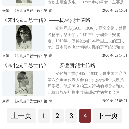
老铁山麓金家屯。1924年参加革命，主要从
事工人运动工作。1927年加入中国共产主义
2020-04-29 15:04
来源：《东北抗日烈士传》第1辑
青年团，1929年转为中国共产党党员。1931
《东北抗日烈士传》——杨林烈士传略
年2月当选为中共满洲省委候补委员，12月任
省委常委。曾两次去苏联开会。1933年派赴
杨林同志(1901—1936)，原名金勋，曾用
南满巡视工作，同年秋光
名杨宁，毕士第，1901年生于朝鲜平安北
道。1910年，朝鲜沦为日本帝国主义的殖民
地。日本侵略者对朝鲜人民的野蛮统治和血
腥屠杀的暴行，在杨林幼小的心灵里埋下了
2020-04-28 14:04
来源：《东北抗日烈士传》第1辑
民族仇恨的种子。1919年3月1日，杨林和他
《东北抗日烈士传》——罗登贤烈士传略
的父亲一起参加了汉城三十万市民举行的反
日人民起义，他的父亲在起义斗争中英勇牺
罗登贤同志(1905—1933)，是中国共产党
牲。杨林满怀 民族和阶
第六次全国代表大会的中央委员和中央政治
局委员。他是著名的工人运动的领导者和东
北抗日战争初期中共满洲省委的主要负责
人。他在组织工人运动和领导东北人民进行
2020-04-27 09:04
来源：《东北抗日烈士传》第1辑
武装抗日斗争中作出了重要贡献。当他遭受
王明左倾错误路线迫害打击后，仍以革命事
上一页
1
2
3
4
下一页
业为重，毫不消沉，继续积极地为党工作。
后因叛徒出卖，被国民党反动