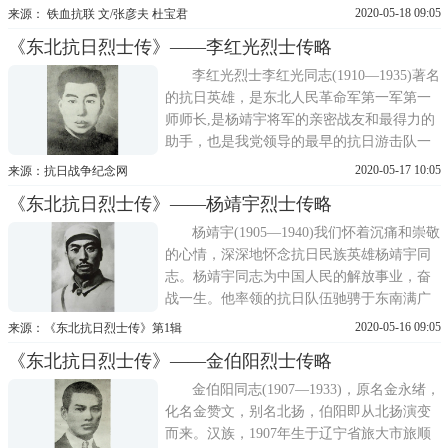
壮。一、精忠报国，举家抗日戴万龄戴万
2020-05-18 09:05
来源： 铁血抗联 文/张彦夫 杜宝君
龄，字洪昌，号凤龄、希龄、喜令等，出生
《东北抗日烈士传》——李红光烈士传略
于1871年7月18日，祖籍山东省莱州府掖县。
乾隆末年，家族逃荒来到吉林敦化县沙河沿
李红光烈士李红光同志(1910—1935)著名
一带，经过几代人的
的抗日英雄，是东北人民革命军第一军第一
师师长,是杨靖宇将军的亲密战友和最得力的
助手，也是我党领导的最早的抗日游击队一
南满游击队的主要创始人之一。他具有卓越
2020-05-17 10:05
来源：抗日战争纪念网
的军事才干,素以勇敢善战、富于韬略著称，
《东北抗日烈士传》——杨靖宇烈士传略
是东北抗日部队杰出的军事将领。一李红光
同志,又名李弘海、李义山。1910年生于朝鲜
杨靖宇(1905—1940)我们怀着沉痛和崇敬
京畿道龙任郡
的心情，深深地怀念抗日民族英雄杨靖宇同
志。杨靖宇同志为中国人民的解放事业，奋
战一生。他率领的抗日队伍驰骋于东南满广
阔的土地上，沉重地打击了日本侵略军，有
2020-05-16 09:05
来源：《东北抗日烈士传》第1辑
力地配合了全国抗日救国运动,为夺取抗日战
《东北抗日烈士传》——金伯阳烈士传略
争的胜利，作出了巨大的贡献。靖宇同志身
经百战，直至壮烈殉国。他不愧是中国共产
金伯阳同志(1907—1933)，原名金永绪，
党的优秀党员，
化名金赞文，别名北扬，伯阳即从北扬演变
而来。汉族，1907年生于辽宁省旅大市旅顺