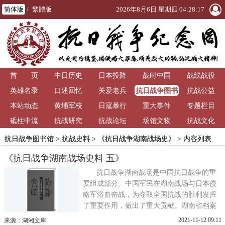
简体版
/
繁體版
2026年8月6日 星期四 04:28:17
首 页
中日历史
日本投降
战时中国
战线战役
抗日战争图书
英雄名录
口述回忆
关爱老兵
抗战公益
馆
本站动态
黄埔军校
日寇暴行
重大事件
专题栏目
砥柱中流
抗战研究
抗战论坛
场馆文物
抗战文化
抗日战争图书馆
>
抗战史料
>
《抗日战争湖南战场史》
> 内容列表
《抗日战争湖南战场史料 五》
抗日战争湖南战场是中国抗日战争的重
要组成部分。中国军民在湖南战场与日本侵
略军浴血奋战，为夺取全国抗战的胜利发挥
了重要作用，做出了重大贡献。湖南省档案
馆和中国第二历史档案馆将抗日战争时期湖
2021-11-12 09:11
来源：湖湘文库