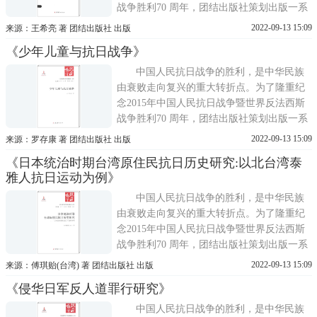
战争胜利70 周年，团结出版社策划出版一系
列优秀的抗战类图书。海峡两岸抗战史权威
2022-09-13 15:09
来源：王希亮 著 团结出版社 出版
专家联手撰写了抗战胜利70周年献礼之作
《少年儿童与抗日战争》
——《抗日战争与中华民族复兴》。《抗日
战争与中华民族复兴》系列丛书由海峡两岸
中国人民抗日战争的胜利，是中华民族
历史学者共同完成。中国
由衰败走向复兴的重大转折点。为了隆重纪
念2015年中国人民抗日战争暨世界反法西斯
战争胜利70 周年，团结出版社策划出版一系
列优秀的抗战类图书。海峡两岸抗战史权威
2022-09-13 15:09
来源：罗存康 著 团结出版社 出版
专家联手撰写了抗战胜利70周年献礼之作
《日本统治时期台湾原住民抗日历史研究:以北台湾泰
——《抗日战争与中华民族复兴》。《抗日
雅人抗日运动为例》
战争与中华民族复兴》系列丛书由海峡两岸
历史学者共同完成。中国
中国人民抗日战争的胜利，是中华民族
由衰败走向复兴的重大转折点。为了隆重纪
念2015年中国人民抗日战争暨世界反法西斯
战争胜利70 周年，团结出版社策划出版一系
列优秀的抗战类图书。海峡两岸抗战史权威
2022-09-13 15:09
来源：傅琪贻(台湾) 著 团结出版社 出版
专家联手撰写了抗战胜利70周年献礼之作
《侵华日军反人道罪行研究》
——《抗日战争与中华民族复兴》。《抗日
战争与中华民族复兴》系列丛书由海峡两岸
中国人民抗日战争的胜利，是中华民族