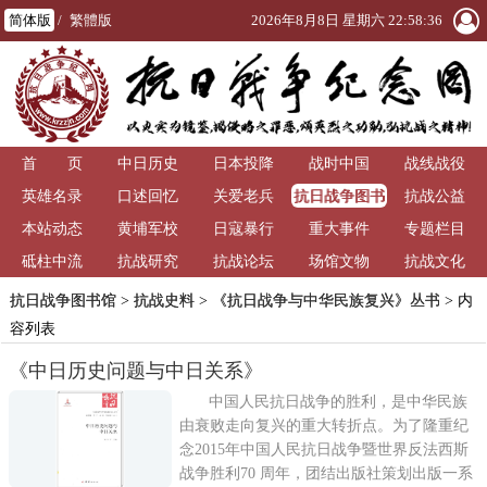
简体版
/
繁體版
2026年8月8日 星期六 22:58:37
首 页
中日历史
日本投降
战时中国
战线战役
抗日战争图书
英雄名录
口述回忆
关爱老兵
抗战公益
馆
本站动态
黄埔军校
日寇暴行
重大事件
专题栏目
砥柱中流
抗战研究
抗战论坛
场馆文物
抗战文化
抗日战争图书馆
>
抗战史料
>
《抗日战争与中华民族复兴》丛书
> 内
容列表
《中日历史问题与中日关系》
中国人民抗日战争的胜利，是中华民族
由衰败走向复兴的重大转折点。为了隆重纪
念2015年中国人民抗日战争暨世界反法西斯
战争胜利70 周年，团结出版社策划出版一系