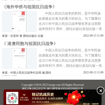
专家联手撰写了抗战胜利70周年献礼之作
《海外华侨与祖国抗日战争》
——《抗日战争与中华民族复兴》。《抗日
战争与中华民族复兴》系列丛书由海峡两岸
中国人民抗日战争的胜利，是中华民族
历史学者共同完成。中国
由衰败走向复兴的重大转折点。为了隆重纪
念2015年中国人民抗日战争暨世界反法西斯
战争胜利70 周年，团结出版社策划出版一系
列优秀的抗战类图书。海峡两岸抗战史权威
2022-09-13 11:09
来源：任贵祥 著 团结出版社 出版
专家联手撰写了抗战胜利70周年献礼之作
《 港澳同胞与祖国抗日战争》
——《抗日战争与中华民族复兴》。《抗日
战争与中华民族复兴》系列丛书由海峡两岸
中国人民抗日战争的胜利，是中华民族
历史学者共同完成。中国
由衰败走向复兴的重大转折点。为了隆重纪
念2015年中国人民抗日战争暨世界反法西斯
战争胜利70 周年，团结出版社策划出版一系
列优秀的抗战类图书。海峡两岸抗战史权威
2022-09-13 11:09
来源：中国人民抗日战争纪念馆 编 团结
专家联手撰写了抗战胜利70周年献礼之作
出版社 出版
——《抗日战争与中华民族复兴》。《抗日
Copyright ©2014-2023 krzzjn.com All Rights Reserved
战争与中华民族复兴》系列丛书由海峡两岸
湘ICP备18022032号 湘公网安备43010402000821号
✕
历史学者共同完成。中国
中央网信办违法和不良信息举报中心
长沙市互联网违法和不良信息举报中心
不良信息举报电话：0731-85531328 19198230121（微信同号）
纠错电话：18182129125 15116420702
QQ：2652168198