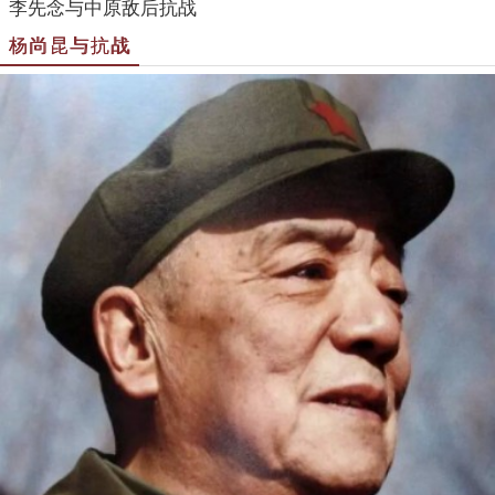
李先念与中原敌后抗战
杨尚昆与抗战