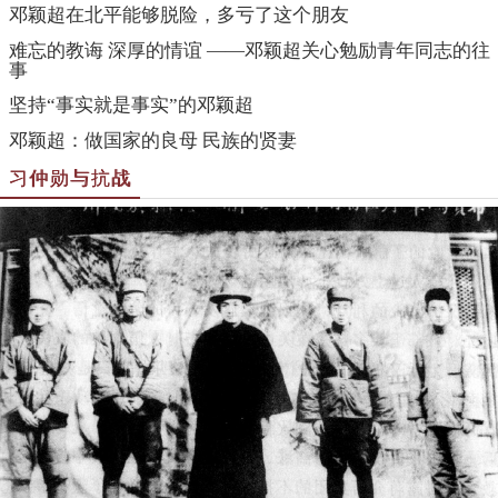
邓颖超在北平能够脱险，多亏了这个朋友
难忘的教诲 深厚的情谊 ——邓颖超关心勉励青年同志的往
事
坚持“事实就是事实”的邓颖超
邓颖超：做国家的良母 民族的贤妻
习仲勋与抗战