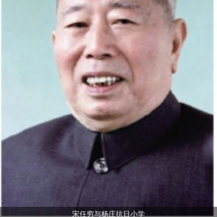
宋任穷与杨庄抗日小学