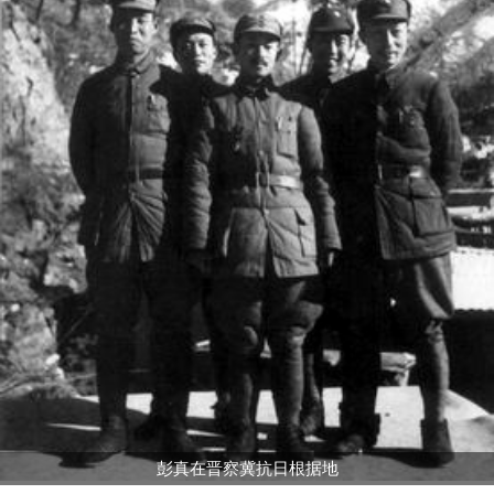
彭真在晋察冀抗日根据地