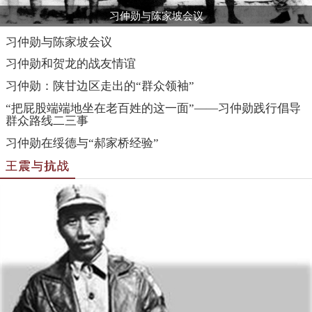
习仲勋与陈家坡会议
习仲勋与陈家坡会议
习仲勋和贺龙的战友情谊
习仲勋：陕甘边区走出的“群众领袖”
“把屁股端端地坐在老百姓的这一面”——习仲勋践行倡导
群众路线二三事
习仲勋在绥德与“郝家桥经验”
王震与抗战