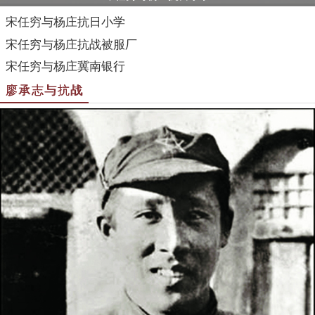
宋任穷与杨庄抗日小学
宋任穷与杨庄抗战被服厂
宋任穷与杨庄冀南银行
廖承志与抗战