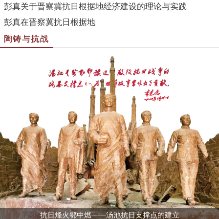
彭真关于晋察冀抗日根据地经济建设的理论与实践
彭真在晋察冀抗日根据地
陶铸与抗战
抗日烽火鄂中燃——汤池抗日支撑点的建立