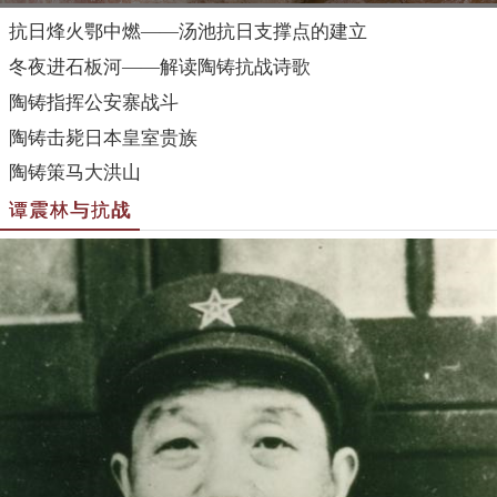
抗日烽火鄂中燃——汤池抗日支撑点的建立
冬夜进石板河——解读陶铸抗战诗歌
陶铸指挥公安寨战斗
陶铸击毙日本皇室贵族
陶铸策马大洪山
谭震林与抗战