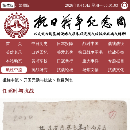
简体版
/
繁體版
2026年8月10日 星期一 06:01:05
首 页
中日历史
日本投降
战时中国
战线战役
英雄名录
口述回忆
关爱老兵
抗日战争图书
抗战公益
本站动态
黄埔军校
日寇暴行
重大事件
馆
专题栏目
砥柱中流
抗战研究
抗战论坛
场馆文物
抗战文化
砥柱中流
>
开国元勋与抗战
> 栏目列表
任弼时与抗战