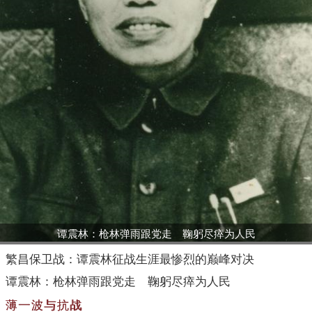
谭震林：枪林弹雨跟党走 鞠躬尽瘁为人民
繁昌保卫战：谭震林征战生涯最惨烈的巅峰对决
谭震林：枪林弹雨跟党走 鞠躬尽瘁为人民
薄一波与抗战