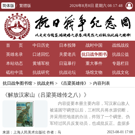
简体版
/
繁體版
2026年8月8日 星期六 08:17:48
首 页
中日历史
日本投降
战时中国
战线战役
抗日战争图书
英雄名录
口述回忆
关爱老兵
抗战公益
馆
本站动态
黄埔军校
日寇暴行
重大事件
专题栏目
砥柱中流
抗战研究
抗战论坛
场馆文物
抗战文化
抗日战争图书馆
>
抗战史料
>
《吕梁英雄传》
> 内容列表
《解放汉家山（吕梁英雄传之八）》
内容提要本册主要内容，写汉家山敌人
被逼困守碉堡以后，三村民兵将水源切断，
并采用挖地道的办法，炸毁了一个碉堡。伪
军经过民兵反复动员，也成批反正。盘据多
年的日寇，终于在民兵强大的压力下，狼狈
2023-08-01 17:08
来源：上海人民美术出版社 作者：马