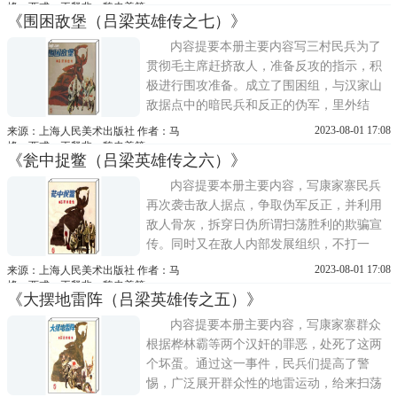
地被赶出了汉家山。
烽、西戎、王释非、魏忠善等
《围困敌堡（吕梁英雄传之七）》
内容提要本册主要内容写三村民兵为了
贯彻毛主席赶挤敌人，准备反攻的指示，积
极进行围攻准备。成立了围困组，与汉家山
敌据点中的暗民兵和反正的伪军，里外结
合，挖掉敌人耳目——伪村公所；发动全村
2023-08-01 17:08
来源：上海人民美术出版社 作者：马
群众撤离汉家山，迫使敌人陷于孤立无援的
烽、西戎、王释非、魏忠善等
《瓮中捉鳖（吕梁英雄传之六）》
境地。
内容提要本册主要内容，写康家寨民兵
再次袭击敌人据点，争取伪军反正，并利用
敌人骨灰，拆穿日伪所谓扫荡胜利的欺骗宣
传。同时又在敌人内部发展组织，不打一
枪，就俘虏了一个碉堡里的全部日寇。搞得
2023-08-01 17:08
来源：上海人民美术出版社 作者：马
据点中的敌伪犹如瓮中之鳖，一筹莫展。
烽、西戎、王释非、魏忠善等
《大摆地雷阵（吕梁英雄传之五）》
内容提要本册主要内容，写康家寨群众
根据桦林霸等两个汉奸的罪恶，处死了这两
个坏蛋。通过这一事件，民兵们提高了警
惕，广泛展开群众性的地雷运动，给来扫荡