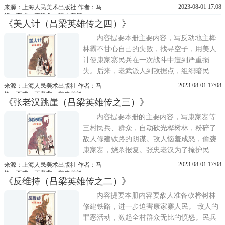
的敌伪迎头痛击。
2023-08-01 17:08
来源：上海人民美术出版社 作者：马
烽、西戎、王释非、魏忠善等
《美人计（吕梁英雄传之四）》
内容提要本册主要内容，写反动地主桦
林霸不甘心自己的失败，找寻空子，用美人
计使康家寨民兵在一次战斗中遭到严重损
失。后来，老武派人到敌据点，组织暗民
兵，里应外合，救出了被俘的民兵。那个受
2023-08-01 17:08
来源：上海人民美术出版社 作者：马
桦林霸利用的民兵也觉悟过来，说出事实真
烽、西戎、王释非、魏忠善等
《张老汉跳崖（吕梁英雄传之三）》
相，挫败了汉奸桦林霸的阴谋。
内容提要本册的主要内容，写康家寨等
三村民兵、群众，自动砍光桦树林，粉碎了
敌人修建铁路的阴谋。敌人恼羞成怒，偷袭
康家寨，烧杀报复。张忠老汉为了掩护民
兵，使用调虎离山计，英勇不屈跳崖牺牲。
2023-08-01 17:08
来源：上海人民美术出版社 作者：马
民兵们与敌人针锋相对，夜袭敌据点，捉拿
烽、西戎、王释非、魏忠善等
《反维持（吕梁英雄传之二）》
汉奸，夺回耕牛，取得了一次胜利。
内容提要本册内容要敌人准备砍桦树林
修建铁路，进一步迫害康家寨人民。 敌人的
罪恶活动，激起全村群众无比的愤怒。民兵