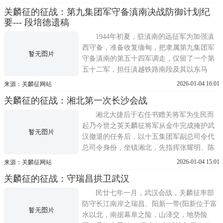
吹。不久，国民党政府又蕴酿他出任京泸杭
关麟征的征战：第九集团军守备滇南决战防御计划纪
警备司令，后来又以不懂上海话而作罢。直
要--- 段培德遗稿
到李宗仁担任国民党代总统时，他才被任命
为陆军总司令。秋天，他便
1944年初夏，驻滇南的远征军为加强滇
西守备，准备收复缅甸，把隶属第九集团军
守备滇南的第五十四军调走，仅留了一个第
五十二军，担任滇越铁路南段及其以东马
关、麻栗坡、西畴等广大正面边防地区的守
2026-01-04 16:01
来源：关麟征网站
备，仍归第九集团军总司令关麟征指挥。在
关麟征的征战：湘北第一次长沙会战
这种地广兵少，日军可能乘虚进攻的情况
下，关麟征根据滇南多山，特别是文山(总部
湘北大捷后于右任书赠关将军为生民而
驻在地)四周山地错综环境形状，
起乃今世之英关麟征将军从金牛完成掩护武
汉撤退的任务后，以十五集团军副总司令代
总司令身份，坐镇湘北，先指挥张耀明、陈
沛、夏楚中三个军。不久敌人沿铁路线来
2026-01-04 15:01
来源：关麟征网站
犯，一部由通城向麦市与长寿街进扰我军之
关麟征的征战：守瑞昌拱卫武汉
右侧，由夏楚中军迎击;主力由兵阳方面来
犯，由张耀明与陈沛两军迎战。激战数日，
民廿七年一月，武汉会战，关麟征率部
将来犯之敌阻遏于新
防守长江南岸之瑞昌、阳新一带(阳新位于富
水以北，南据幕阜之险，山泽交，地势险