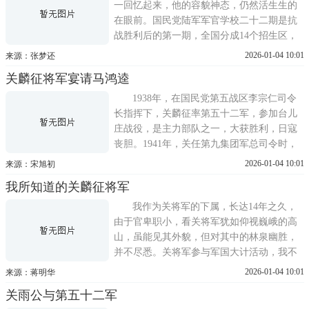
也有的就近趋避到天津的英
一回忆起来，他的容貌神态，仍然活生生的
在眼前。国民党陆军军官学校二十二期是抗
战胜利后的第一期，全国分成14个招生区，
由步兵科长李邦藩将军任招生主任，于双流
2026-01-04 10:01
来源：张梦还
举行预备入伍。在入伍的前夕，我接家父从
关麟征将军宴请马鸿逵
南京写来的一封长信，提到关教育长是黄埔
军人中少有的名将，生平恶战无数，战必
1938年，在国民党第五战区李宗仁司令
胜，攻必克。特别
长指挥下，关麟征率第五十二军，参加台儿
庄战役，是主力部队之一，大获胜利，日寇
丧胆。1941年，关任第九集团军总司令时，
指挥部队，在湖南北部与日军作战，获得有
2026-01-04 10:01
来源：宋旭初
名的湘北大捷。由是关麟征之名，中外传
我所知道的关麟征将军
颂。秦腔戏剧作家樊仰山，专写一剧本《湘
北大捷》，即为关麟征而写，曾在西安易俗
我作为关将军的下属，长达14年之久，
社上演多时，场场客满，可见当
由于官卑职小，看关将军犹如仰视巍峨的高
山，虽能见其外貌，但对其中的林泉幽胜，
并不尽悉。关将军参与军国大计活动，我不
清楚，只能就我耳闻目睹的部分情况，叙述
2026-01-04 10:01
来源：蒋明华
我个人的感触和认识。根据唯物辩证的观
关雨公与第五十二军
点，一切事物都是发展变化的，应用在对人