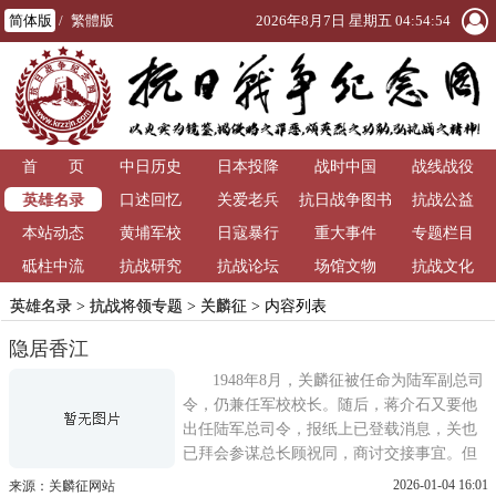
简体版
/
繁體版
2026年8月7日 星期五 04:54:54
首 页
中日历史
日本投降
战时中国
战线战役
英雄名录
口述回忆
关爱老兵
抗日战争图书
抗战公益
本站动态
黄埔军校
日寇暴行
重大事件
馆
专题栏目
砥柱中流
抗战研究
抗战论坛
场馆文物
抗战文化
英雄名录
>
抗战将领专题
>
关麟征
> 内容列表
隐居香江
1948年8月，关麟征被任命为陆军副总司
令，仍兼任军校校长。随后，蒋介石又要他
出任陆军总司令，报纸上已登载消息，关也
已拜会参谋总长顾祝同，商讨交接事宜。但
国防部以溪口电话手令遗失为由，使此事告
2026-01-04 16:01
来源：关麟征网站