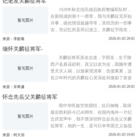
记老友关麟征将军
奉令率部兼程北上，迎击向古北口一带进犯
的优劫日军。我与关将军在同一战线上并肩
1928年秋北伐完成后政府整编军队时，
作战，也是从此时
在新组成的第十一师里，我与关麟征兄开始
共事，彼此情谊超越寻常，其经历的一些事
实，凭记忆所及而记述之。关麟征字雨东，
陕西户县人，我与他同在黄埔军校第一期毕
2026-01-03 20:01
来源：李默庵
业。他有燕赵男儿的粗犷豪迈气概，向不搞
缅怀关麟征将军-
阴谋诡计，是一位做事负责，公私分明的好
同事，重义轻利，够交情的好朋友。我与他
关麟征将军原名志道，字雨东，生于陕
有一些相同的巧合，即毕
西户县真花硙村。其父以农为业，因频年遭
受天灾人祸，以致家境清寒，负债累累，这
在少年时代的关麟征心灵深处却激励了发奋
图强，报效家国的雄心壮志。关麟征将军自
2026-01-03 20:01
来源：宋希濂
幼在私垫读书，深受将相本无种，男儿当自
怀念先岳父关麟征将军
强的封建传统观念的影响。未及冠，蒙陕西
草圣于右任先生引荐，赴黄埔军官学校学习
我中华民族空前团结，抗日御侮，取得
军事，与吾同窗挚友，朝
最后胜利距今已40周年。在国内海外一片纪
念庆贺声中，我不禁深切怀念起先岳父关麟
征将军，他的一生，是与日本帝国主义奋战
的一生，用他自己的话说是打日本鬼子的一
2026-01-03 19:01
来源：柯大澍