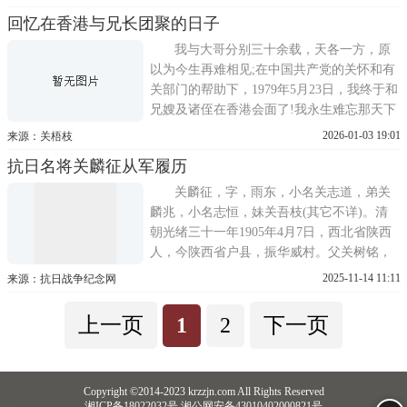
生。我第一次见到关将军，是在西安西郊的
回忆在香港与兄长团聚的日子
大营盘，陕西中学生集训总队的所在地。时
间约在1937年春夏之交，他应邀前来作专题
我与大哥分别三十余载，天各一方，原
演讲。他穿着草绿色
以为今生再难相见;在中国共产党的关怀和有
关部门的帮助下，1979年5月23日，我终于和
兄嫂及诸侄在香港会面了!我永生难忘那天下
午5时许，我由广州至香港，亲人们在火车站
2026-01-03 19:01
来源：关梧枝
迎接我的情景，当我下车正向四周寻找亲人
抗日名将关麟征从军履历
时，大侄女伯琨最先从人群中认出了我，诸
侄快步向我走来，齐声亲热地呼叫着：二姑!
关麟征，字，雨东，小名关志道，弟关
二姑!看到眼前一个个酷
麟兆，小名志恒，妹关吾枝(其它不详)。清
朝光绪三十一年1905年4月7日，西北省陕西
人，今陕西省户县，振华威村。父关树铭，
母关李氏。1921年，民国十年考入陕西省立
2025-11-14 11:11
来源：抗日战争纪念网
第三中学(于右任创办)。1924年初，经校方
举荐上海寻师于右任，5月考入黄埔军校一期
上一页
1
2
下一页
学习。(广州黄埔岛)入校介绍人于右任，入
党介绍人邓演
Copyright ©2014-2023 krzzjn.com All Rights Reserved
湘ICP备18022032号 湘公网安备43010402000821号