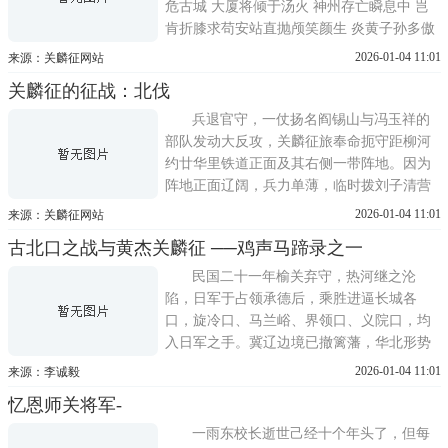
危古城 大厦将倾于汤火 神州存亡瞬息中 岂
肯折膝求苟安站直抛颅笑颜生 炎黄子孙多傲
骨 我今抗日三请缨民国二十一(一九三二)年
2026-01-04 11:01
来源：关麟征网站
秋，关麟征升廿五师师长，是年才二十六岁
关麟征的征战：北伐
(副师长杜聿明，辖七十三、七十五两旅，旅
长梁恺、张耀明;团长
兵退官守，一仗扬名阎锡山与冯玉祥的
部队发动大反攻，关麟征旅奉命扼守距柳河
约廿华里铁道正面及其右侧一带阵地。因为
阵地正面辽阔，兵力单薄，临时拨刘子清营
归关指挥，分担一部份防守正面。蒋公亲自
2026-01-04 11:01
来源：关麟征网站
坐镇柳河指挥。攻防战序幕一拉开，战争便
古北口之战与黄杰关麟征 ──鸡声马蹄录之一
在惨烈中进行，敌人倾全力来攻!火力猛，人
力足;枪炮声震耳，喊杀声震天。关旅各防守
民国二十一年榆关弃守，热河继之沦
阵地，先后告急，
陷，日军于占领承德后，乘胜进逼长城各
口，旋冷口、马兰峪、界领口、义院口，均
入日军之手。冀辽边境已撤篱藩，华北形势
顿呈危殆，人心之忧惧，几于不可终朝!我们
2026-01-04 11:01
来源：李诚毅
先说说当时华北人民逃难的情形，正如同一
忆恩师关将军-
群小鸡子看见了天上的老鹰一样乱飞乱叫乱
窜，有的向西北远处迁移，有的逃往上海，
一雨东校长逝世己经十个年头了，但每