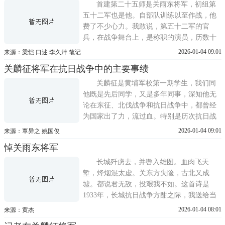
的观察上，也必须研究他在整个历史过程
首建第二十五师是关雨东将军，初组第
中，处于甚么地位。我觉得关将军
五十二军也是他。自部队训练以至作战，他
费了不少心力。我敢说，第五十二军的官
兵，在战争舞台上，是称职的演员，历数十
年的变迁，第五十二军还能保持了原有的型
2026-01-04 09:01
来源：梁恺 口述 李久泮 笔记
态，不能不说是当初的基础打得好。雨公为
关麟征将军在抗日战争中的主要事绩
第五十二军付出了毕生精力，也与第五十二
军建立了深厚的感情。而对这个部队的关心
关麟征是黄埔军校第一期学生，我们同
与旧属的爱护，不因其本人离开
他既是先后同学，又是多年同事，深知他无
论在东征、北伐战争和抗日战争中，都曾经
为国家出了力，流过血。特别是历次抗日战
役中所表现出的英勇爱国精所建立的显著战
2026-01-04 09:01
来源：覃异之 姚国俊
绩，都曾得当时人们的称赞。我们愿意根据
悼关雨东将军
自己的亲历见闻，把他生前在这些方面的贡
献，扼要地加以回忆。关麟征当师长时期的
长城歼虏去，并辔入雄图。血肉飞天
抗日爱国事迹1932年
堑，烽烟混太虚。关东方失险，古北又成
墟。都说君无敌，投艰我不如。这首诗是
1933年，长城抗日战争方酣之际，我送给当
时一同参与此一战役的陆军二十五师师长关
2026-01-04 08:01
来源：黄杰
麟征将军的。其时，我是陆军第二师师长，