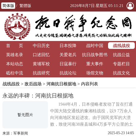
简体版
/
繁體版
2026年8月7日 星期五 05:11:21
战线战役
首 页
中日历史
日本投降
战时中国
英雄名录
口述回忆
关爱老兵
抗日战争图书
抗战公益
本站动态
黄埔军校
日寇暴行
重大事件
馆
专题栏目
砥柱中流
抗战研究
抗战论坛
场馆文物
抗战文化
战线战役
>
敌后战场
>
河南抗日根据地
> 内容列表
永远的丰碑：河南抗日根据地
1944年4月，日本侵略者发动了旨在打通
中国大陆交通线的豫湘桂战役，以9 7万余人
向河南地区发起进攻。由于国民党军的大溃
败，致使河南38座县城和4万多平方公里的土
地被日军侵占。对此，中共中央发出指示，
2025-05-23 14:05
来源：军事新闻