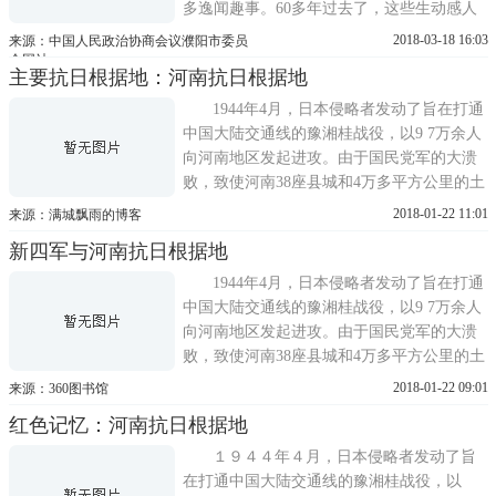
多逸闻趣事。60多年过去了，这些生动感人
的小故事，仍在单拐代代相传，成为宝贵的
2018-03-18 16:03
来源：中国人民政治协商会议濮阳市委员
精神财富。吃水不忘打井人1944年夏天，冀
会网站
主要抗日根据地：河南抗日根据地
鲁豫军区和中共平原分局未来单拐之前，曾
派遣工作队考察了解单拐村周边的政治、经
1944年4月，日本侵略者发动了旨在打通
济、人口、自然环境等情况，对群...
中国大陆交通线的豫湘桂战役，以9 7万余人
向河南地区发起进攻。由于国民党军的大溃
败，致使河南38座县城和4万多平方公里的土
地被日军侵占。对此，中共中央发出指示，
2018-01-22 11:01
来源：满城飘雨的博客
要求在河南地区组织抗日游击队和人民武
新四军与河南抗日根据地
装，建立根据地。6月23日，刘少奇、陈毅电
示新四军：今后发展方向应该确定向河南发
1944年4月，日本侵略者发动了旨在打通
展，完成绾毂中原的战略任务...
中国大陆交通线的豫湘桂战役，以9 7万余人
向河南地区发起进攻。由于国民党军的大溃
败，致使河南38座县城和4万多平方公里的土
地被日军侵占。对此，中共中央发出指示，
2018-01-22 09:01
来源：360图书馆
要求在河南地区组织抗日游击队和人民武
红色记忆：河南抗日根据地
装，建立根据地。6月23日，刘少奇、陈毅电
示新四军：今后发展方向应该确定向河南发
１９４４年４月，日本侵略者发动了旨
展，完成绾毂中原的战略任务...
在打通中国大陆交通线的豫湘桂战役，以