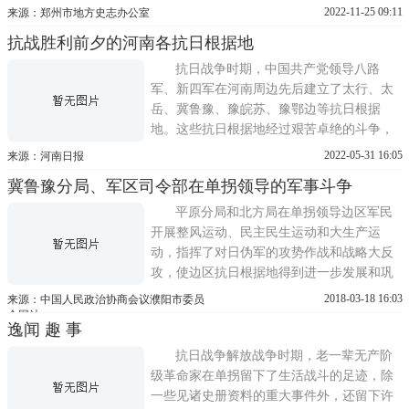
根据地，被誉为河南的红都，豫西的小延
2022-11-25 09:11
来源：郑州市地方史志办公室
安。在这里，河南军区司令部运筹帷幄，发
抗战胜利前夕的河南各抗日根据地
起了春季、夏季和反攻攻势，阻断了敌人继
续西进的步伐，胜利完成中央发展河南、绾
抗日战争时期，中国共产党领导八路
毂中原的战略任务，加快
军、新四军在河南周边先后建立了太行、太
岳、冀鲁豫、豫皖苏、豫鄂边等抗日根据
地。这些抗日根据地经过艰苦卓绝的斗争，
挫败了1941年、1942年日伪军发动的多次扫
2022-05-31 16:05
来源：河南日报
荡和清乡，战胜连年灾荒，从1943年起度过
冀鲁豫分局、军区司令部在单拐领导的军事斗争
了抗战最困难的时期，在一些地区开展对日
伪发起攻势作战。1944年河南战役后，河南
平原分局和北方局在单拐领导边区军民
各抗日根据地根据中央向河南敌后
开展整风运动、民主民生运动和大生产运
动，指挥了对日伪军的攻势作战和战略大反
攻，使边区抗日根据地得到进一步发展和巩
固，领导着东至津浦、南跨陇海、西临平
2018-03-18 16:03
来源：中国人民政治协商会议濮阳市委员
汉、北靠德石的广大区域，辖12个地委，116
会网站
逸闻 趣 事
个县，近2000万人口，是当时全国最大的抗
日根据地，联系着华北、华东、太行和大后
抗日战争解放战争时期，老一辈无产阶
方延安，成为我党指挥抗日战争最为...
级革命家在单拐留下了生活战斗的足迹，除
一些见诸史册资料的重大事件外，还留下许