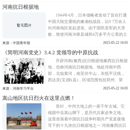
要求在河南地区组织抗日游击队和人民武
河南抗日根据地
装，建立根据地。6月23日，刘少奇、陈毅电
示新四军：今后发展方向应该确定向河南发
1944年4月，日本侵略者发动了旨在打通
展，完成绾毂中原的战略任
中国大陆交通线的豫湘桂战役，以9 7万余人
向河南地区发起进攻。由于国民党军的大溃
败，致使河南38座县城和4万多平方公里的土
地被日军侵占。对此，中共中央发出指示，
2025-05-22 16:05
来源：中国青年报
要求在河南地区组织抗日游击队和人民武
《简明河南党史》3.4.2 党领导的中原抗战
装，建立根据地。6月23日，刘少奇、陈毅电
示新四军：今后发展方向应该确定向河南发
开辟河南(豫西)抗日根据地豫西抗日根据
展，完成绾毂中原的战略任
地，也称河南抗日根据地。地处河南中西
部，北临黄河，南至伏牛山，东抵平汉线，
西达灵(宝)陕(县)，区域范围包括郑州、荥
阳、巩县、偃师、洛阳、新安、渑池、洛
2025-05-22 16:05
来源：河南学习平台
宁、登封、密县、禹县等26个县。1944年，
嵩山地区抗日烈火在这里点燃！
日军发动河南战役，豫西大片国土沦陷。6月
30日，中央指示太行、太岳根据地派遣部队
登封，中州大地上的一座千年古城。它
深入豫西开展游击战争。9
雄踞中岳嵩山脚下，是历代兵家必争之地。
这里坐落着中国抗日战争时期共产党直接领
导下的十九块抗日根据地之一:河南豫西抗日