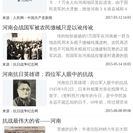
９．７万余人向河南地区发起进攻。由于国
民党军的大溃败，致使河南３８座县城和４
万多平方公里的土地被日军侵占。对此，中
2017-03-12 14:03
来源：人民网－中国共产党新闻
共中央发出指
河南会战国军被农民缴械只是以讹传讹
传的纷纷扬扬的5万国军在河南被一群当
地农民用木头棍子缴械纯属虚构。农民再厉
害也不可能用木棍就可以缴建制完整的正规
军武器。而国军在河南战役撤退时遇袭的损
失也并不是很大，大约在2000人左右。参加
2015-05-14 16:05
来源：抗日战争纪念网
袭击的都是有组织，有武器的大批土匪和地
河南抗日英雄谱：四位军人眼中的抗战
方武装。而这些武装无论是谁，无论是北洋
军，国军，河南地方军还是中共领导的军
河南抗日英雄谱：四位军人眼中的抗战
队。只要看起来，有便宜可占就放...
1945年9月2日，日本外相重光癸在投降书上
签字。(资料照片)每年的今日，是中华民族
永远不能忘却的日子。69年前，经过艰苦卓
绝的八年全面抗战，中华儿女用
2015-08-08 09:08
来源：抗日战争纪念网
抗战最伟大的省——河南
苦难的抗争：半省沦陷对峙六年后大部