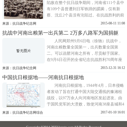
陷敌在整个抗日战争期间，河南省111个县中
有109个县曾遭到日军铁蹄的蹂躏，仅有新
蔡、沈丘2个县没有沦陷过。在抗战胜利的前
夜1944年，河南省却有大片领土沦陷
2015-08-11 11:08
来源：抗日战争纪念网
抗战中河南出粮第一出兵第二 2万多八路军为国捐躯
人民网郑州9月6日电（徐驰）抗战中，
河南出粮数量全国第一，出兵数量全国第
二。可以说罄河南之所有，尽贡献于国家。
在9月6日召开的全省纪念抗战胜利70周年座
谈会上，河南省委书记郭庚茂表示。郭庚茂
2015-12-31 16:12
来源：抗日战争纪念网
说
中国抗日根据地——河南抗日根据地
河南抗日根据地，1944年4月，日本侵略
者发动了旨在打通中国大陆交通线的豫湘桂
战役，以97万余人向河南地区发起进攻。由
于国民党军的大溃败，致使河南38座县城和4
万多平方公里的土地被日军侵占。对此，中
2017-01-10 16:01
来源：抗日战争纪念网综合
共中央发