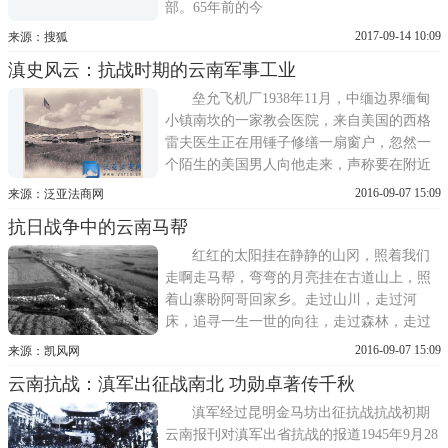
部。65年前的今
2017-09-14 10:09
来源：搜狐
滇史风云：抗战时期的云南军事工业
垒允飞机厂1938年11月，中缅边界缅甸
小镇南坎的一家教会医院，来自美国的西格
雷夫医生正在用锤子修缮一扇窗户，忽然一
个陌生的美国男人向他走来，声称要在附近
修建一个现代化的飞机制造厂。好家伙，蛮
2016-09-07 15:09
来源：泛亚法商网
荒之地要建
抗日战争中的云南马帮
红红的太阳挂在静静的山冈，照着我们
走啊走马帮，弯弯的月亮挂在古道山上，照
着山寨盼阿哥回家乡。走过山川，走过河
床，追寻一生一世的向往，走过森林，走过
村庄，踏遍阿哥到过，到过的地方。一首
2016-09-07 15:09
来源：凯风网
《马帮谣》唤起
云南抗战：滇军出征战南北 功勋卓著传千秋
滇军经过昆明金马坊出征抗战抗战初期
云南报刊对滇军出省抗战的报道1945年9月28