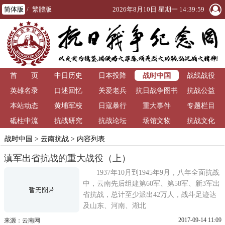
简体版
/
繁體版
2026年8月10日 星期一 14:39:59
战时中国
首 页
中日历史
日本投降
战线战役
英雄名录
口述回忆
关爱老兵
抗日战争图书
抗战公益
本站动态
黄埔军校
日寇暴行
重大事件
馆
专题栏目
砥柱中流
抗战研究
抗战论坛
场馆文物
抗战文化
战时中国
>
云南抗战
> 内容列表
滇军出省抗战的重大战役（上）
1937年10月到1945年9月，八年全面抗战
中，云南先后组建第60军、第58军、新3军出
省抗战，总计至少派出42万人，战斗足迹达
及山东、河南、湖北
2017-09-14 11:09
来源：云南网