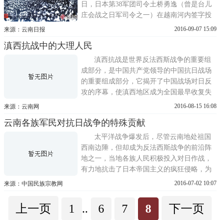
日，日本第38军团司令土桥勇逸（曾是台儿
庄会战之日军司令之一）在越南河内签字投
降。1937年7月7日全面抗战爆发后，蒋介石
2016-09-07 15:09
来源：云南日报
在中国共产
滇西抗战中的大理人民
滇西抗战是世界反法西斯战争的重要组
成部分，是中国共产党领导的中国抗日战场
的重要组成部分，它揭开了中国战场对日反
攻的序幕，使滇西地区成为全国最早收复失
地的地区之一。在滇西抗战中，大理人民作
2016-08-15 16:08
来源：云南网
出了巨大贡
云南各族军民对抗日战争的特殊贡献
太平洋战争爆发后，尽管云南地处祖国
西南边陲，但却成为反法西斯战争的前沿阵
地之一，当地各族人民积极投入对日作战，
有力地抗击了日本帝国主义的疯狂侵略，为
最终将日本侵略者赶出中国，取得中国现代
2016-07-02 10:07
来源：中国民族宗教网
史上反侵略
上一页
1
..
6
7
8
下一页