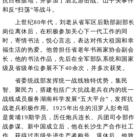
抗日根据地，并参加了泗北游击战、山子头事件
和反“扫荡”等战斗。
上世纪80年代，刘老从省军区后勤部副部长
岗位离休后，在积极参加关心下一代工作的同
时，寄情书法，悦心言志，表达对伟大祖国和幸
福生活的热爱。他曾担任省老年书画家协会副会
长，他的书法作品，先后在全军部队系统和国家
级及省级单位参展不下40余次，并多次获奖。
省委统战部发挥统一战线独特优势，集民
智、聚民力，搭建包括广大抗战老兵在内的统一
战线成员服务湖南科学发展“五大平台”，发挥抗
战老兵积极作用。1925年出生的汨罗人彭奇琨
是黄埔19期学员，历任炮兵连长、兵团司令部作
战参谋。新中国成立后，他在长沙生产合作社工
作，获得过市级先进生产者称号。退休后，他致