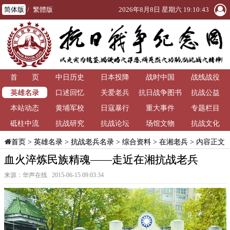
简体版
/
繁體版
2026年8月8日 星期六 19:10:43
首 页
中日历史
日本投降
战时中国
战线战役
英雄名录
口述回忆
关爱老兵
抗日战争图书
抗战公益
本站动态
黄埔军校
日寇暴行
重大事件
馆
专题栏目
砥柱中流
抗战研究
抗战论坛
场馆文物
抗战文化
>
英雄名录
>
抗战老兵名录
>
综合资料
>
在湘老兵
> 内容正文
首页
血火淬炼民族精魂——走近在湘抗战老兵
来源：华声在线 2015-06-15 09:03:34