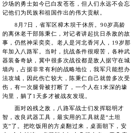
沙场的勇士如今已白发苍苍，但人们永远不会忘
记他们为民族和祖国作出的伟大贡献。
8月7日，省军区樟木坝干休所。90岁高龄
的离休老干部陈秉仁，对记者讲起抗日杀敌的故
事，仍然神采奕奕。老人是河北香河人，19岁那
年加入八路军。当时，抗战条件很艰苦，各种武
器装备奇缺，冀中很多次战役都是敌人据守在城
墙内，占据非常有利的战略地位，我军只能想办
法攻城，因此伤亡较大，陈秉仁自己就曾多次受
伤，有一次腿骨被打断了，一个人在1米深的壕
沟里，躺了1天多才被战友发现。
面对凶残之敌，八路军战士们发挥聪明才
智，改良武器工具，最实用的工具就是“土坦
克”了。把吃饭用的方桌翻过来，桌面朝下，安