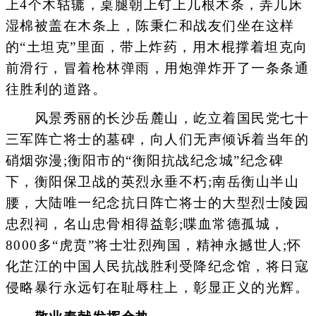
上4个木轱辘，桌腿朝上钉上几根木条，弄几床
湿棉被盖在木条上，陈秉仁和战友们坐在这样
的“土坦克”里面，带上炸药，用木棍撑着坦克向
前滑行，冒着枪林弹雨，用炮弹炸开了一条条通
往胜利的道路。
风景秀丽的长沙岳麓山，屹立着国民党七十
三军阵亡将士的墓碑，向人们无声倾诉着当年的
硝烟弥漫;衡阳市的“衡阳抗战纪念城”纪念碑
下，衡阳保卫战的英烈永垂不朽;南岳衡山半山
腰，大陆唯一纪念抗日阵亡将士的大型烈士陵园
忠烈祠，名山忠骨相得益彰;喋血常德孤城，
8000多“虎贲”将士壮烈殉国，精神永撼世人;怀
化芷江的中国人民抗战胜利受降纪念馆，将日寇
侵略暴行永远钉在耻辱柱上，彰显正义的光辉。