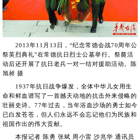
2013年11月13日，“纪念常德会战70周年公
祭英烈典礼”在常德抗日烈士公墓举行。祭奠活
动后还开展了抗日老兵一对一结对援助活动。陈
旭昶 摄
1937年抗日战争爆发，全体中华儿女用生
命和鲜血谱写了一首撼天动地的抗击外来侵略的
壮丽史诗。77年过去，当年浴血沙场的勇士如今
已白发苍苍，但人们永远不会忘记他们为民族和
祖国作出的伟大贡献。
本报记者 陈勇 张斌 周小雷 沙兆华 通讯员