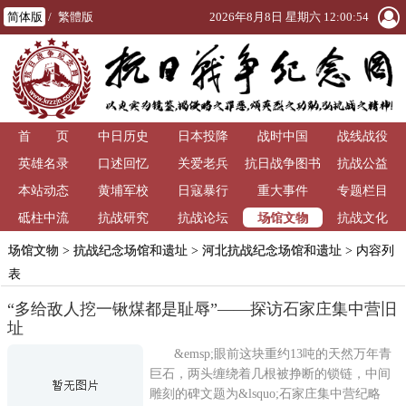
简体版
/
繁體版
2026年8月8日 星期六 12:00:54
首 页
中日历史
日本投降
战时中国
战线战役
英雄名录
口述回忆
关爱老兵
抗日战争图书
抗战公益
本站动态
黄埔军校
日寇暴行
重大事件
馆
专题栏目
场馆文物
砥柱中流
抗战研究
抗战论坛
抗战文化
场馆文物
>
抗战纪念场馆和遗址
>
河北抗战纪念场馆和遗址
> 内容列
表
“多给敌人挖一锹煤都是耻辱”——探访石家庄集中营旧
址
&emsp;眼前这块重约13吨的天然万年青
巨石，两头缠绕着几根被挣断的锁链，中间
雕刻的碑文题为&lsquo;石家庄集中营纪略