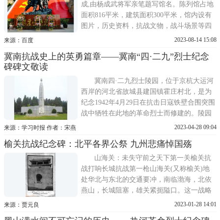
最终让日军血债血偿!
成,由杨成武将军亲笔题写馆名。陈列馆占地
面积816平米，建筑面积300平米，馆内设有
图片，历史资料，抗战文物，战斗场景等四
个展厅，生动再现了我抗日军民在党的领导
2023-08-14 15:08
来源：百度
下，抗击日寇，保家卫国的英雄业绩和悲壮
冀南抗战史上的英勇篇章——冀南“四·二九”烈士纪念
历史，也进一步揭示了日寇在我根据地犯下
碑碑文敬读
的滔天罪行。陈列馆运行后，前来接受爱国
主义教育的党员、团员。军
冀南四·二九烈士陵园，位于京杭大运河
西岸的河北省故城县建国镇霍庄村北，是为
纪念1942年4月29日在抗击日寇铁壁合围突围
战中牺牲在此地的革命烈士而修建的。陵园
内苍松翠柏间安葬着213位烈士。园中心高矗
2023-04-28 09:04
来源：学习时报 作者：宋燕
的纪念碑上雕刻着冀南抗日战争领导人徐向
榆关抗战纪念碑：北平各界公祭 九州悲痛悼国殇
前、宋任穷、陈再道、王任重、刘志坚的题
词。纪念碑北面的白色大理石壁上雕刻着500
山海关：未失守前之天下第一关榆关抗
余字的碑文，全文如下
战打响长城抗战第一枪山海关(又称榆关)地
处华北与东北的交通要冲，南临渤海，北依
燕山，长城阻塞，雄关紧扼隘口。这一战略
要塞，自古为兵家必争之地。1931年，九·一
2023-01-28 14:01
来源：贾元良
八战争爆发后，日本把山海关看成是控制满