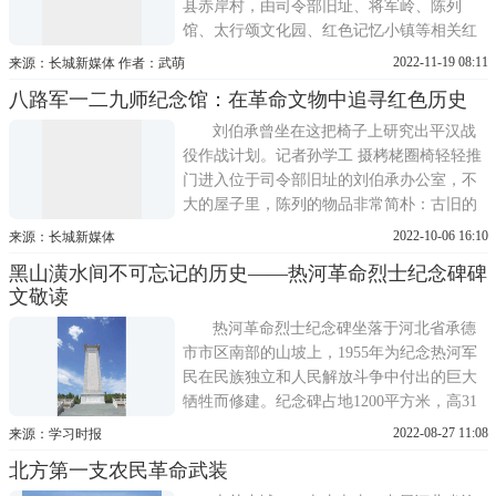
县赤岸村，由司令部旧址、将军岭、陈列
馆、太行颂文化园、红色记忆小镇等相关红
色景区及产业园区组成，规划占地面积3 2平
2022-11-19 08:11
来源：长城新媒体 作者：武萌
方公里，年接待游客近300万人次，是全国唯
八路军一二九师纪念馆：在革命文物中追寻红色历史
一一处全面详实记录八路军一二九师和晋冀
鲁豫边区政府历史的纪念馆。一二九师司令
刘伯承曾坐在这把椅子上研究出平汉战
部旧址一二九师司令部旧址
役作战计划。记者孙学工 摄栲栳圈椅轻轻推
门进入位于司令部旧址的刘伯承办公室，不
大的屋子里，陈列的物品非常简朴：古旧的
一桌一椅、煤油灯、摇把电话……这是人民
2022-10-06 16:10
来源：长城新媒体
缅怀刘帅功绩、了解平汉战役史实的一件珍
黑山潢水间不可忘记的历史——热河革命烈士纪念碑碑
贵的革命文物。指着那把看似平常的老式座
文敬读
椅，八路军一二九师纪念馆文研室副主任李
美菊向记者介绍，
热河革命烈士纪念碑坐落于河北省承德
市市区南部的山坡上，1955年为纪念热河军
民在民族独立和人民解放斗争中付出的巨大
牺牲而修建。纪念碑占地1200平方米，高31
6米，建于两层碑栏之上，由花岗石砌筑，其
2022-08-27 11:08
来源：学习时报
建筑风格、碑身式样、汉白玉浮雕均同于天
北方第一支农民革命武装
安门广场人民英雄纪念碑，为庑殿顶仿古建