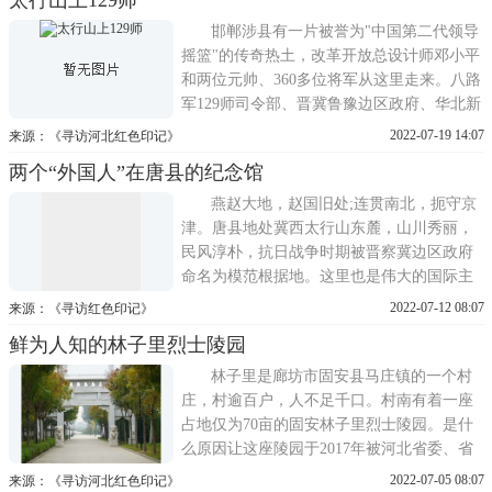
原貌，记录了一段壮怀激烈的红色传奇。
2008年，聂荣臻元帅指挥部被列入河北省第
邯郸涉县有一片被誉为"中国第二代领导
五批省级文物保护单位。
摇篮"的传奇热土，改革开放总设计师邓小平
和两位元帅、360多位将军从这里走来。八路
军129师司令部、晋冀鲁豫边区政府、华北新
华广播电台、新华日报社等110多个党政机关
2022-07-19 14:07
来源：《寻访河北红色印记》
单位曾长期驻扎于此。如今，八路军129师司
两个“外国人”在唐县的纪念馆
令部旧址已是全国先进爱国主义教育示范基
地、全国重点文物保护单位、全国首批国防
燕赵大地，赵国旧处;连贯南北，扼守京
教育基地。央视播出的
津。唐县地处冀西太行山东麓，山川秀丽，
民风淳朴，抗日战争时期被晋察冀边区政府
命名为模范根据地。这里也是伟大的国际主
义战士白求恩、柯棣华生前工作、战斗和殉
2022-07-12 08:07
来源：《寻访红色印记》
职的地方，著名的白求恩柯棣华纪念馆就坐
鲜为人知的林子里烈士陵园
落在此。纪念馆大门这个纪念馆不一般白求
恩柯棣华纪念馆坐落在唐县城北2公里处的钟
林子里是廊坊市固安县马庄镇的一个村
鸣山下。1986年落
庄，村逾百户，人不足千口。村南有着一座
占地仅为70亩的固安林子里烈士陵园。是什
么原因让这座陵园于2017年被河北省委、省
政府确定为河北省爱国主义教育基地?!让我
2022-07-05 08:07
来源：《寻访河北红色印记》