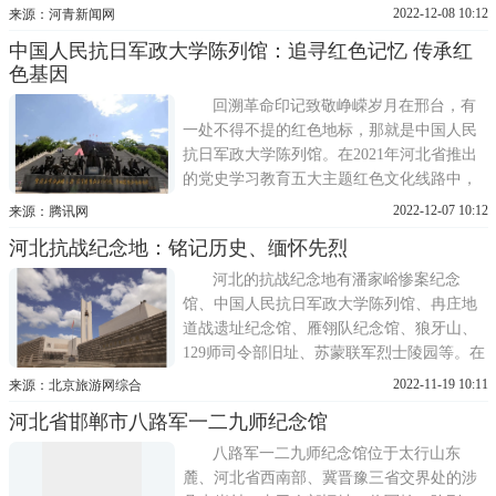
2888平方米，为国家二级博物馆，是全国建
2022-12-08 10:12
来源：河青新闻网
馆最早、规模最大、全面反映抗大发展史的
中国人民抗日军政大学陈列馆：追寻红色记忆 传承红
专题性陈列馆。陈列馆主要由展厅、抗大纪
色基因
念碑、抗大群雕、抗大旧址群、抗大碑林等
组成，是全国爱国
回溯革命印记致敬峥嵘岁月在邢台，有
一处不得不提的红色地标，那就是中国人民
抗日军政大学陈列馆。在2021年河北省推出
的党史学习教育五大主题红色文化线路中，
中国人民抗日军政大学陈列馆被列为抗日烽
2022-12-07 10:12
来源：腾讯网
火——太行抗战红色之旅的其中一站。随着
河北抗战纪念地：铭记历史、缅怀先烈
党史学习教育深入扎实推进，越来越多的人
来到这里参观学习。中国人民抗日军事政治
河北的抗战纪念地有潘家峪惨案纪念
大学陈列馆，位于河
馆、中国人民抗日军政大学陈列馆、冉庄地
道战遗址纪念馆、雁翎队纪念馆、狼牙山、
129师司令部旧址、苏蒙联军烈士陵园等。在
这些地方重温抗战历史，缅怀革命前辈!潘家
2022-11-19 10:11
来源：北京旅游网综合
峪惨案纪念馆潘家峪位于燕山深处丰润滦县
河北省邯郸市八路军一二九师纪念馆
迁西三县交界处。1941年1月25日日本驻丰润
顾问佐佐木二郎召集了十六个据点的三千多
八路军一二九师纪念馆位于太行山东
日本兵和两千多伪
麓、河北省西南部、冀晋豫三省交界处的涉