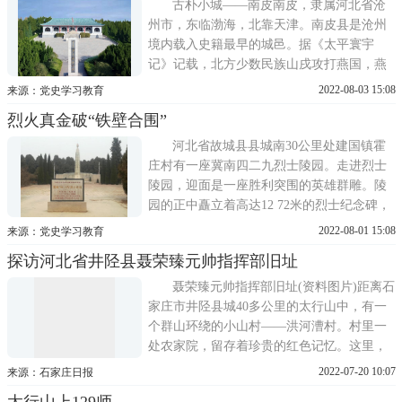
筑。碑身正面革命烈士永垂不朽8个金色大字
古朴小城——南皮南皮，隶属河北省沧
由朱德亲笔题写，背面碑
州市，东临渤海，北靠天津。南皮县是沧州
境内载入史籍最早的城邑。据《太平寰宇
记》记载，北方少数民族山戌攻打燕国，燕
求救于齐，齐桓公救燕北伐山戎至此，筑城
2022-08-03 15:08
来源：党史学习教育
制皮革，称为皮城(在今县城东北5千米)，由
烈火真金破“铁壁合围”
于在它北面的章武有一座北皮亭，所以称此
城为南皮。秦始皇26年，即公元前221年，设
河北省故城县县城南30公里处建国镇霍
立南皮县，属巨鹿郡，是
庄村有一座冀南四二九烈士陵园。走进烈士
陵园，迎面是一座胜利突围的英雄群雕。陵
园的正中矗立着高达12 72米的烈士纪念碑，
碑体的正面镌刻着徐向前元帅的题词四·二九
2022-08-01 15:08
来源：党史学习教育
反扫荡牺牲的烈士永垂不朽。纪念碑的基座
探访河北省井陉县聂荣臻元帅指挥部旧址
上镶嵌着用汉白玉巨石雕成的五角星花环，
整座碑身恰似一柄宝剑耸入云天。纪念碑的
聂荣臻元帅指挥部旧址(资料图片)距离石
顶端是由桃红色花岗岩雕
家庄市井陉县城40多公里的太行山中，有一
个群山环绕的小山村——洪河漕村。村里一
处农家院，留存着珍贵的红色记忆。这里，
曾是百团大战时聂荣臻元帅的指挥部，完好
2022-07-20 10:07
来源：石家庄日报
保留着百团大战中聂荣臻在这里运筹帷幄的
太行山上129师