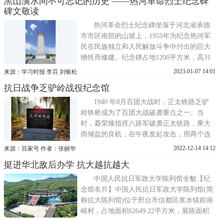
黑山潢水间不可忘记的历史 ——热河革命烈士纪念碑
蒙的支点，是稳定满洲，进而长驱直入中国
碑文敬读
内地的新起点。安德馨(1893—1933)，河北
省保定市人，早年
热河革命烈士纪念碑坐落于河北省承德
市市区南部的山坡上，1955年为纪念热河军
民在民族独立和人民解放斗争中付出的巨大
牺牲而修建。纪念碑占地1200平方米，高31
6米，建于两层碑栏之上，由花岗石砌筑，其
2023-01-07 14:01
来源：学习时报 李芬 刘银松
建筑风格、碑身式样、汉白玉浮雕均同于天
抗日战争乏驴岭战役纪念馆
安门广场人民英雄纪念碑，为庑殿顶仿古建
筑。碑身正面革命烈士永垂不朽8个金色大字
1940 年8月百团大战时，正太铁路乏驴
由朱德亲笔题写，背面碑
岭铁桥成为了百团大战破袭重点之一。当
时，聂荣臻指挥八路军破袭正太铁路，乘大
雨倾盆的良机，在午夜发起攻击，用两个连
兵力攻碉堡、炸铁桥。因当时我军炸药奇
2022-12-14 14:12
来源：百家号 作者：张丽华
缺，仅炸坏桥头部位，最后炸毁桥上钢轨数
挺进华北敌后办学 抗大越抗越大
段抛进河底，当地民兵又炸坏火车，才最终
切断日寇运输。现在被炸毁的地方已经重新
中国人民抗日军政大学陈列馆全貌【纪
用铁板固定，但桥头当年战
念馆名片】中国人民抗日军政大学陈列馆(简
称抗大陈列馆)位于邢台市信都区浆水镇前南
峪村，占地面积62649 22平方米，展陈面积