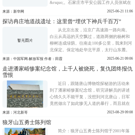
&rsquo;。石家庄市平安公园工作人员张斌在
石家庄集中营蒙难同胞纪念碑前向游客讲
2025-06-21 11:06
来源：新华网
解，这几根被挣断的锁链，象征着日本对华
探访冉庄地道战遗址：这里曾“埋伏下神兵千百万”
侵略的必然失败，也告诫世人军国主义必将
覆灭;而这块天然巨石，既象征着劳工们不甘
从北京出发，沿京广高速路一路向南。
屈服的反抗精神，也体现了中
白云从高远的天空飘过，道路两侧的杨树和
柳树连成绿荫。往南走100多公里，我来到河
北保定。保定地处华北平原，太行山东麓。
这是一座古城，更是一片红色热土。抗日战
2025-06-21 09:06
来源：中国军网-解放军报 作者：田霞
争时期，保定地区是华北抗日的重要战场。
走进潘家峪惨案纪念馆，上千人被烧死，复仇团终报仇
我跟随当地朋友，来到保定烈士陵园，走进
雪恨
保定革命纪念馆。馆内展示了抗日战争时
期，保定军民以地道战、
近日，跟随唐山博物馆探秘游的活动来
到了潘家峪惨案纪念馆，听完讲解员的讲述
心情久久不能平复，没想到河北唐山，日军
竟然做出了如此惨无人道的暴行，而且就在
河北唐山的一个小村庄。唐山的一个村庄潘
2023-08-29 09:08
来源：河北新哥
家峪的发生过一桩惨案，上千村民被日军活
狼牙山五勇士陈列馆
活烧死，差一点就直接被屠村。幸存下来的
村民，加入了八路军队伍，组建了复仇团，
简介：狼牙山五勇士陈列馆于2001年落