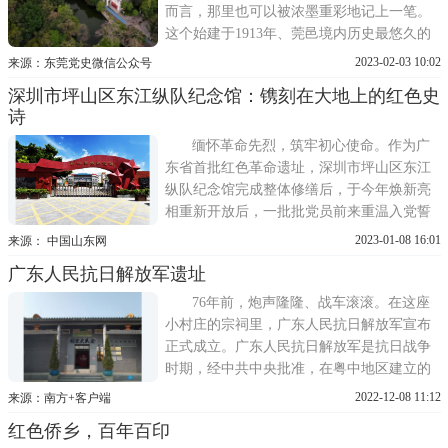
而言，那里也可以被浓墨重彩地记上一笔。
这个始建于1913年、莞邑境内历史最悠久的
公园，有着悠久的革命传统，许多革命志士
2023-02-03 10:02
来源：东莞党史微信公众号
曾在这里组织活动，留下了光辉印迹。东莞
深圳市坪山区东江纵队纪念馆：镌刻在大地上的红色史
县青年抗敌同志会遗址就位于东莞人民公园
诗
里，保存完好的革命遗址矗立一方，静静诉
说着那段波澜壮阔的历
缅怀革命先烈，筑牢初心使命。作为广
东省首批红色革命遗址，深圳市坪山区东江
纵队纪念馆完成整体修缮后，于今年焕新亮
相重新开放后，一批批党员前来重温入党誓
词;一队队学生来到纪念馆聆听党史，记录心
2023-01-08 16:01
来源： 中国山东网
得;数月来，纪念馆吸引了来自全国各地的企
广东人民抗日解放军遗址
事业单位、武警支队、学校等数十个社会团
体，超过万人次到访参观。坪山区东江纵队
76年前，炮声隆隆、战车滚滚。在这座
纪念馆，是深圳重要的
小村庄的宗祠里，广东人民抗日解放军宣布
正式成立。广东人民抗日解放军是抗日战争
时期，经中共中央批准，在粤中地区建立的
一支党领导的抗日人民武装，
2022-12-08 11:12
来源：南方+客户端
红色侨乡，百年百印