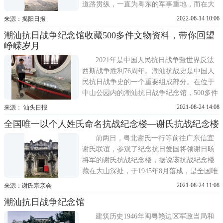
道路贯纵，一直为粤东的军事重地，而在大
革命时期和抗日战争时期，则是重要革命老
2022-06-14 10:06
来源：揭阳日报
区、抗战前线。地都所倚的山为桑浦山，这
潮汕抗日战争纪念馆收藏500多件文物资料，带你回望
山分为内(东)外(西)两条分叉，地都所辖的一
峥嵘岁月
部分乡村，隔着中间的鸡笼山，分布于内、
外桑浦，有简易公
2021年是中国人民抗日战争暨世界反法
西斯战争胜利76周年。潮汕抗战史是中国人
民抗日战争史的一个重要组成部分。在位于
中山公园内的潮汕抗日战争纪念馆，500多件
珍贵文物和图文资料记录并见证着在那个战
2021-08-24 14:08
来源： 汕头日报
火纷飞年代里，潮汕地区军民浴血抗战的故
全国唯一以个人姓氏命名抗战纪念楼—谢氏抗战纪念楼
事。1946年，闽粤赣边区军政当局和各界群
众为纪念边区抗日英烈在中山公园建成忠烈
前两日，粤北谢氏一行等前往广东信宜
祠。2013年，在市政协
谢氏联谊，参观了纪念抗日爱国将领谢日旸
将军的谢氏抗战纪念楼，据说该抗战纪念楼
藏在大山深处，于1945年8月落成，是全国唯
一以个人姓氏命名的抗战纪念楼，从落成至
2021-08-24 11:08
来源：谢氏宗亲会
今，经历了76年的风风雨雨，但抗战楼依然
潮汕抗日战争纪念馆
完整清晰，是一座非常难得的历史文物，谢
氏抗战纪念楼着几个大字都是由当年当年监
建筑历史1946年闽粤赣边区军政当局和