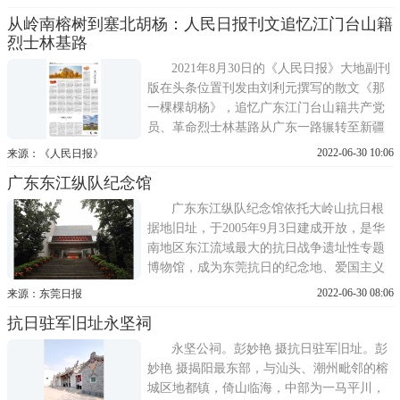
起源地，也是东江纵队司令员曾生的家乡。
从岭南榕树到塞北胡杨：人民日报刊文追忆江门台山籍
目前，东纵纪念馆被评为广东省爱国主义教
烈士林基路
育基地、广东省反腐倡廉基地、广东省国防
教育基地、首批广东省红色革
2021年8月30日的《人民日报》大地副刊
版在头条位置刊发由刘利元撰写的散文《那
一棵棵胡杨》，追忆广东江门台山籍共产党
员、革命烈士林基路从广东一路辗转至新疆
从事革命工作，并最终为党为人民献出宝贵
2022-06-30 10:06
来源：《人民日报》
生命的感人历程，致敬他的革命初心和奋斗
广东东江纵队纪念馆
精神。以下为原文：村头一株大榕树，绿油
油的叶片在太阳的照耀下反射着光芒，须根
广东东江纵队纪念馆依托大岭山抗日根
像层层门帘一般垂着。
据地旧址，于2005年9月3日建成开放，是华
南地区东江流域最大的抗日战争遗址性专题
博物馆，成为东莞抗日的纪念地、爱国主义
教育的重要基地和世界反法西斯战争的见证
2022-06-30 08:06
来源：东莞日报
地。广东东江纵队纪念馆。(来源：东莞日报
抗日驻军旧址永坚祠
社供图)大岭山抗日根据地旧址航拍图。(来
源：东莞日报社供图)大岭山抗日根据地是东
永坚公祠。彭妙艳 摄抗日驻军旧址。彭
江纵队发祥地和重要活
妙艳 摄揭阳最东部，与汕头、潮州毗邻的榕
城区地都镇，倚山临海，中部为一马平川，