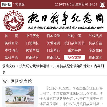
简体版
/
繁體版
2026年8月6日 星期四 09:24:24
首 页
中日历史
日本投降
战时中国
战线战役
英雄名录
口述回忆
关爱老兵
抗日战争图书
抗战公益
本站动态
黄埔军校
日寇暴行
重大事件
馆
专题栏目
场馆文物
砥柱中流
抗战研究
抗战论坛
抗战文化
场馆文物
>
抗战纪念场馆和遗址
>
广东抗战纪念场馆和遗址
> 内容列
表
东江纵队纪念馆
东江纵队纪念馆。李连杰摄东江纵队将
士雕塑。李连杰摄东江纵队纪念馆浮雕。李
连杰摄东江纵队纪念馆，位于广东省惠州市
博罗县罗浮山。东江纵队是抗日战争时期中