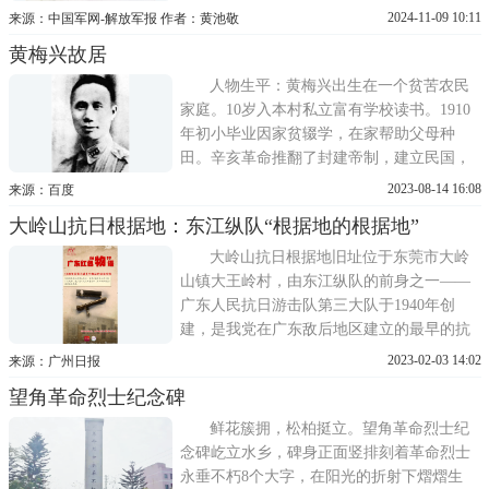
国共产党在广东省东江地区领导创建的一支
2024-11-09 10:11
来源：中国军网-解放军报 作者：黄池敬
抗日游击队，是开辟华南敌后战场和坚持华
黄梅兴故居
南抗战的人民抗日游击队主力部队之一。
1938年10月，日军侵占东江下游各县。中共
人物生平：黄梅兴出生在一个贫苦农民
香港海员工委书记曾生，在惠阳
家庭。10岁入本村私立富有学校读书。1910
年初小毕业因家贫辍学，在家帮助父母种
田。辛亥革命推翻了封建帝制，建立民国，
全国各地废除私塾，纷纷兴办学校，学习风
2023-08-14 16:08
来源：百度
气盛行。黄梅兴怀着强烈的求知欲望，要求
大岭山抗日根据地：东江纵队“根据地的根据地”
继续学习。1917年秋，黄梅兴在邻乡大柘景
清高级小学毕业，并以优异成绩考入县立平
大岭山抗日根据地旧址位于东莞市大岭
远中学初中部就读。但终因家贫
山镇大王岭村，由东江纵队的前身之一——
广东人民抗日游击队第三大队于1940年创
建，是我党在广东敌后地区建立的最早的抗
日根据地之一，被东江纵队司令员曾生称为
2023-02-03 14:02
来源：广州日报
东江纵队抗日根据地的根据地。这个客家古
望角革命烈士纪念碑
村至今仍保留着广东人民抗日游击队第三大
队大队部、会议室、大家团结报社、交通站
鲜花簇拥，松柏挺立。望角革命烈士纪
等文物旧址，可谓一砖一瓦
念碑屹立水乡，碑身正面竖排刻着革命烈士
永垂不朽8个大字，在阳光的折射下熠熠生