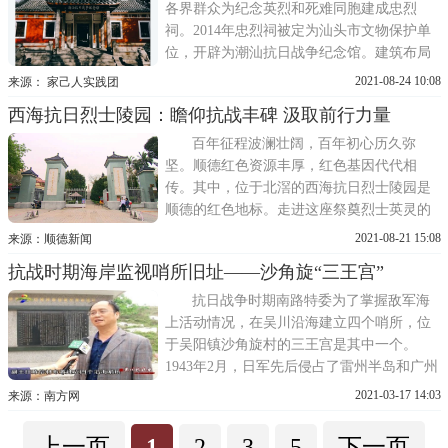
察院院长、著名书法家于右
各界群众为纪念英烈和死难同胞建成忠烈
祠。2014年忠烈祠被定为汕头市文物保护单
位，开辟为潮汕抗日战争纪念馆。建筑布局
纪念馆整体占地面积766平方米，糅合了潮汕
2021-08-24 10:08
来源： 家己人实践团
民间祠堂设计、四点金平面布局和西洋装修
西海抗日烈士陵园：瞻仰抗战丰碑 汲取前行力量
风格。两侧门柱有民国四大书法家之一的吴
稚晖所题垂名炳海表，柱国障天南楹联，单
百年征程波澜壮阔，百年初心历久弥
从建筑
坚。顺德红色资源丰厚，红色基因代代相
传。其中，位于北滘的西海抗日烈士陵园是
顺德的红色地标。走进这座祭奠烈士英灵的
陵园，了解西海大捷的英雄故事，从百年党
2021-08-21 15:08
来源：顺德新闻
史中汲取前进力量。西海抗日烈士陵园馆长
抗战时期海岸监视哨所旧址——沙角旋“三王宫”
梁卓华介绍，西海大捷是珠江三角洲著名的
以少胜多的战斗，发生在1941年10月17日。
抗日战争时期南路特委为了掌握敌军海
驻广东省番禺、顺德两县的伪
上活动情况，在吴川沿海建立四个哨所，位
于吴阳镇沙角旋村的三王宫是其中一个。
1943年2月，日军先后侵占了雷州半岛和广州
湾，雷州半岛沦陷后，吴川成为了抗日前
2021-03-17 14:03
来源：南方网
线。吴阳镇党委委员吴康乾：1943年2月16
日，日寇侵占雷州半岛，雷州半岛沦陷后，
上一页
1
2
3
5
下一页