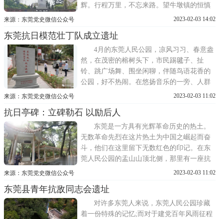
辉。行程万里，不忘来路。望牛墩镇的恒慎
陈公祠藏身居民区，古朴典雅。一方祠堂，
2023-02-03 14:02
来源：东莞党史微信公众号
一座丰碑，铭刻着烽火岁月的革命传承与激
东莞抗日模范壮丁队成立遗址
情奋斗，让我们沿着红色印记，倾听历史的
回响，感受革命精神代代相传的张力。点燃
4月的东莞人民公园，凉风习习、春意盎
东莞革命火炬进
然，在茂密的榕树头下，市民踢毽子、扯
铃、跳广场舞、围坐闲聊，伴随鸟语花香的
公园，好不热闹。在悠扬音乐的一旁、人群
的另一侧，安静肃穆地矗立着一块石碑——
2023-02-03 11:02
来源：东莞党史微信公众号
东莞抗日模范壮丁队成立遗址。默默无言、
抗日亭碑：立碑勒石 以励后人
庄重端正，碑前碑后的鲜红字体似乎在告诉
着路过的人们，是八十多年前抗日英雄们的
东莞是一方具有光辉革命历史的热土。
奋不顾身，才换来了今日
无数革命先烈在这片热土为中国之崛起而奋
斗，他们在这里留下无数红色的印记。在东
莞人民公园的盂山山顶北侧，那里有一座抗
日亭碑。老模首战东江畔，榴花塔下显忠
2023-02-03 11:02
来源：东莞党史微信公众号
魂，那是1988年10月东莞市人民政府为纪念
东莞县青年抗敌同志会遗址
东莞抗日模范壮丁队成立50周年而建的纪念
亭。立碑勒石，以铭先烈励后人。正在亭中
对许多东莞人来说，东莞人民公园珍藏
休息的万江人何万昌抚摸着
着一份特殊的记忆;而对于建党百年风雨征程