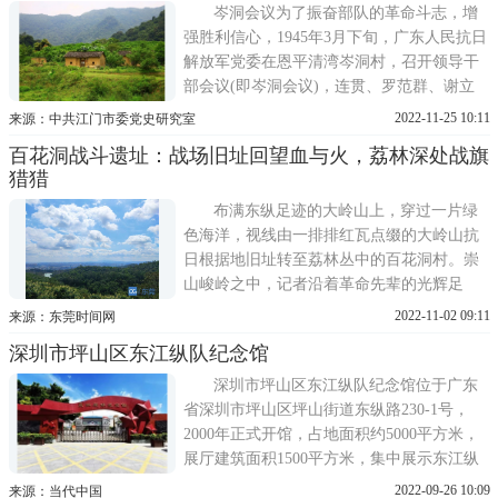
岑洞会议为了振奋部队的革命斗志，增
强胜利信心，1945年3月下旬，广东人民抗日
解放军党委在恩平清湾岑洞村，召开领导干
部会议(即岑洞会议)，连贯、罗范群、谢立
全、刘田夫等主要领导参加了这次会议。会
2022-11-25 10:11
来源：中共江门市委党史研究室
议对部队挺进中区以来的工作进行了全面的
百花洞战斗遗址：战场旧址回望血与火，荔林深处战旗
总结;部队主要领导采取"小整风"的形式，开
猎猎
展批评与自我批评，检讨了工作中存在的主
要问题，分析部队遭受
布满东纵足迹的大岭山上，穿过一片绿
色海洋，视线由一排排红瓦点缀的大岭山抗
日根据地旧址转至荔林丛中的百花洞村。崇
山峻岭之中，记者沿着革命先辈的光辉足
迹，聆听红色故事，感悟红色力量。号角吹
2022-11-02 09:11
来源：东莞时间网
响，机枪扫射，敌寇纷逃，画面流转，人心
深圳市坪山区东江纵队纪念馆
高亢。荔林深处战旗红，全民抗日志气
高!1941年6月，百花洞村，日军穷途末路，
深圳市坪山区东江纵队纪念馆位于广东
在烟幕弹下仓皇逃走，华南日
省深圳市坪山区坪山街道东纵路230-1号，
2000年正式开馆，占地面积约5000平方米，
展厅建筑面积1500平方米，集中展示东江纵
队光辉历程和重大贡献。这里是东江纵队的
2022-09-26 10:09
来源：当代中国