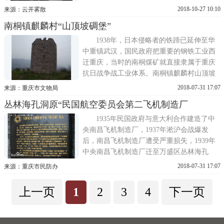
1949年12月去台湾，1977年在台北县新店镇
2018-10-27 10:10
来源：云开雾散
家中去世，享年九十三岁。1926年8月29日，
南桐镇麒麟村“山顶坡碉堡”
英国太古公司 "万流 "、 "嘉禾 "号等轮船，
在长江云阳、涪陵流域，横冲直撞，多次撞
1938年，日本侵略者的铁蹄已延伸至华
沉民船和驻扎在万县的杨
中重镇武汉，国民政府把重要的钢铁工业西
迁重庆，当时的南桐煤矿就直接隶属于重庆
抗日战争战工业体系。南桐镇麒麟村山顶坡
碉堡的历史，与南桐煤矿的建立有着特殊关
2018-07-31 17:07
来源：重庆市文物局
系。山顶坡碉堡是南桐煤矿咽喉哨所之一，
丛林海孔洞原“民国航空委员会第二飞机制造厂
呈六边形石混结构，分三层，18个机枪防御
孔，建筑造型古朴，形制奇特，是我区为数
1935年民国政府与意大利合作建造了中
不多的军事防御建筑。
央南昌飞机制造厂，1937年淞沪会战爆发
后，南昌飞机制造厂遭受严重损失，1939年
中央南昌飞机制造厂迁至万盛区丛林海孔
洞，改名民国航空委员会第二飞机制造厂。
2018-07-31 17:07
来源：重庆市民防办
1944年5月，抗战飞机中运一号试飞成功。后
来这里生产了几十架木质结构的战斗机、教
上一页
1
2
3
4
下一页
练机、滑翔机、运输机。日本投降后，飞机
制造厂迁回南昌。紧急回迁1935年，...