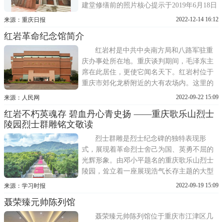
建堂修缮前的照片核心提示于2019年6月18日
试运营的重庆抗战戏剧博物馆，依托市级文
2022-12-14 16:12
来源：重庆日报
物保护单位抗建堂打造而成，是目前国内首
红岩革命纪念馆简介
个以抗战戏剧为主题的话剧类专业博物馆。
抗战剧人的精神，在馆内陈列的一幅幅剧
红岩村是中共中央南方局和八路军驻重
照、一张张节目单
庆办事处所在地。重庆谈判期间，毛泽东主
席在此居住，更使它闻名天下。红岩村位于
重庆市郊化龙桥附近的大有农场内。这里的
地质结构地形酷似伸向嘉陵江边的山嘴，因
2022-09-22 15:09
来源：人民网
此又叫红岩嘴。这里原是爱国知识妇女饶国
红岩不朽英魂存 碧血丹心青史扬 ——重庆歌乐山烈士
模经营的一片花果农场。1939年初，中共中
陵园烈士群雕铭文敬读
央南方局和八路军驻重庆办事处在重庆成
立，周恩来任书记，董必武
烈士群雕是烈士纪念碑的独特表现形
式，展现着革命烈士舍己为国、英勇不屈的
光辉形象。由邓小平题名的重庆歌乐山烈士
陵园，耸立着一座展现浩气长存主题的大型
烈士群雕。该群雕于1986年纪念11·27大屠杀
2022-09-19 15:09
来源：学习时报
37周年时落成，高11米，四周各宽7米，雕刻
聂荣臻元帅陈列馆
有9位烈士形象，代表着牺牲在集中营的300
多名红岩英烈。群雕采用中国传统石窟艺术
聂荣臻元帅陈列馆位于重庆市江津区几