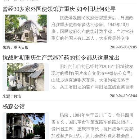
基础的中国黑室。图为黑室分布图 由重庆市
曾经30多家外国使领馆驻重庆 如今旧址何处寻
勘测院绘制1940年初，经蒋介石批准，专门
破译日本密电码的机构——国民政府军事委
抗战爆发国民政府迁都重庆后，外国政
员会技术研究室
府驻重庆使领馆多达30余家。1943年10月
底，国民政府公布的统计数字称，当时常驻
重庆的外国人有1129人，大多数是外交使
节、记者、文化科技工作者等。重庆现存涉
2019-05-08 09:05
来源：重庆日报
外文物旧址36处，有17处为全国重点文物保
抗战时期重庆生产武器弹药的指令都从这里发出
护单位，分为使领馆建筑、名人旧居、商业
机构、烈士墓地等4类。其中，使领馆建筑有
旧址的门目前已经封闭2016年旧址被发
21处，大多保存较好。
现时的模样(图片来自文化渝中微信公众号)
山城步道直通张家花园、大溪沟嘉滨路等
地。兵工署旧址的窗户与旧址直线距离百米
左右就是国民政府立法院、司法院、蒙藏委
2019-04-10 08:04
来源：何浩
员会旧址。国民政府军政部兵工署旧址入选
杨森公馆
新一批市级文物保护单位日前，重庆市政府
公布了第三批重庆市文物保护单位(共1
杨森，1884年生于四川广安，曾任四川
省省长，国民革命军第五路军前路总指挥，
贵州省主席，重庆市市长，抗日战争时期参
加过淞沪保卫战，湘北会战和豫湘桂会战，