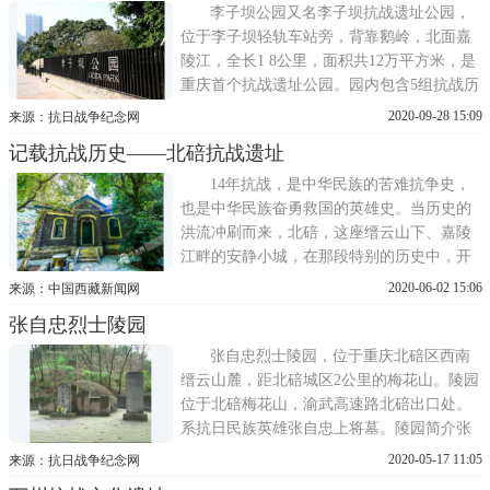
套设施完善，展陈形式多样，使大家在参观
李子坝公园又名李子坝抗战遗址公园，
中犹如身临其境，在大量
位于李子坝轻轨车站旁，背靠鹅岭，北面嘉
陵江，全长1 8公里，面积共12万平方米，是
重庆首个抗战遗址公园。园内包含5组抗战历
史文物建筑，分别是高公馆、李根固旧居、
2020-09-28 15:09
来源：抗日战争纪念网
刘湘公馆、国民参议院旧址、交通银行学校
记载抗战历史——北碚抗战遗址
旧址，集中展示了重庆抗战时期的政治、经
济、文化、军事、外交、金融等各个方面的
14年抗战，是中华民族的苦难抗争史，
历史风貌，是抗战文化
也是中华民族奋勇救国的英雄史。当历史的
洪流冲刷而来，北碚，这座缙云山下、嘉陵
江畔的安静小城，在那段特别的历史中，开
始牵动全中国敏感的神经末梢。抗战时期，
2020-06-02 15:06
来源：中国西藏新闻网
北碚成为陪都重庆的迁建区，大量机构、学
张自忠烈士陵园
校进驻北碚，无数文人、政治家、军人在这
里传下佳话。73多年过去，当游客漫步北
张自忠烈士陵园，位于重庆北碚区西南
碚，仍会感叹血色岁月并未走远
缙云山麓，距北碚城区2公里的梅花山。陵园
位于北碚梅花山，渝武高速路北碚出口处。
系抗日民族英雄张自忠上将墓。陵园简介张
自忠路烈士陵园有一座平面为长方形，座南
2020-05-17 11:05
来源：抗日战争纪念网
朝北，地势南高北低，占地约八亩余的陵