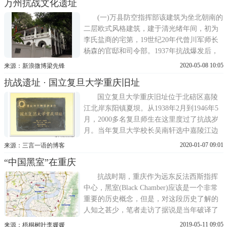
万州抗战文化遗址
园，出口处大门外有一对中华雄狮，连接陵
园大门与纪念广场的是一条48米长的花带、
(一)万县防空指挥部该建筑为坐北朝南的
彩道，整个陵园显得
二层欧式风格建筑，建于清光绪年间，初为
李氏盐商的宅第，19世纪20年代曾川军师长
杨森的官邸和司令部。1937年抗战爆发后，
到至1945年，作为万县的抗日防空指挥部，
2020-05-08 10:05
来源：新浪微博梁先锋
是抗战期间万县城区修筑城防、调度防空炮
抗战遗址 · 国立复旦大学重庆旧址
火、组织战时军民疏散的指挥中心。(二)万
县大轰炸白骨塔1940年7月28，日本侵略者出
国立复旦大学重庆旧址位于北碚区嘉陵
动飞机62架
江北岸东阳镇夏坝。从1938年2月到1946年5
月，2000多名复旦师生在这里度过了抗战岁
月。当年复旦大学校长吴南轩选中嘉陵江边
的黄桷镇作为校址，暂借黄桷小学及紫云宫
2020-01-07 09:01
来源：三言一语的博客
庙作为教室，天府煤矿的栈房作为学生宿
“中国黑室”在重庆
舍，再租民房作为教师宿舍。1939年，新校
舍动工修建，主体建筑取名登辉堂，是为纪
抗战时期，重庆作为远东反法西斯指挥
念复旦大学老校长、奠基人
中心，黑室(Black Chamber)应该是一个非常
重要的历史概念，但是，对这段历史了解的
人知之甚少，笔者走访了据说是当年破译了
珍珠港事件等密电，为二战胜利奠定了重大
2019-05-11 09:05
来源：梧桐树叶李媛媛