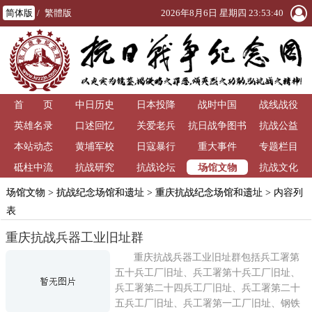
简体版
/
繁體版
2026年8月6日 星期四 23:53:41
首 页
中日历史
日本投降
战时中国
战线战役
英雄名录
口述回忆
关爱老兵
抗日战争图书
抗战公益
本站动态
黄埔军校
日寇暴行
重大事件
馆
专题栏目
场馆文物
砥柱中流
抗战研究
抗战论坛
抗战文化
场馆文物
>
抗战纪念场馆和遗址
>
重庆抗战纪念场馆和遗址
> 内容列
表
重庆抗战兵器工业旧址群
重庆抗战兵器工业旧址群包括兵工署第
五十兵工厂旧址、兵工署第十兵工厂旧址、
兵工署第二十四兵工厂旧址、兵工署第二十
五兵工厂旧址、兵工署第一工厂旧址、钢铁