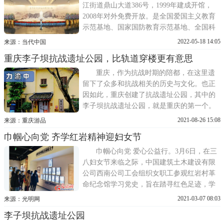
的中心塔柱式结构，由438块
江街道鼎山大道386号，1999年建成开馆，
2008年对外免费开放。是全国爱国主义教育
示范基地、国家国防教育示范基地、全国科
普教育基地、全国社会科学普及教育基地、
2022-05-18 14:05
来源：当代中国
全国关心下一代党史国史教育基地、全国首
重庆李子坝抗战遗址公园，比轨道穿楼更有意思
批党性教育基地网上展馆、国家AAAA级旅
游景区、国家二级博物馆，全国家庭教育创
重庆，作为抗战时期的陪都，在这里遗
新实践基地、川渝青少年思想政
留下了众多和抗战相关的历史与文化。也正
因如此，重庆创建了抗战遗址公园，其中的
李子坝抗战遗址公园，就是重庆的第一个。
李子坝抗战遗址公园位于李子坝正街66号，
2021-08-26 15:08
来源：重庆游品
紧靠嘉陵江滨江路，整体呈长条形分布，长
巾帼心向党 齐学红岩精神迎妇女节
度约有1 8公里，占地面积约12万平方米。李
子坝抗战遗址公园原本是一片居民区，但是
巾帼心向党 爱心公益行。3月6日，在三
大都属于危房，在对其
八妇女节来临之际，中国建筑土木建设有限
公司西南公司工会组织女职工参观红岩村革
命纪念馆学习党史，旨在踏寻红色足迹，学
习百年党史，感悟红岩精神，筑牢信仰之
2021-03-07 08:03
来源：光明网
基。在红岩革命纪念馆，大家参观了中共中
李子坝抗战遗址公园
央南方历史专题展览——千秋红岩，馆内配