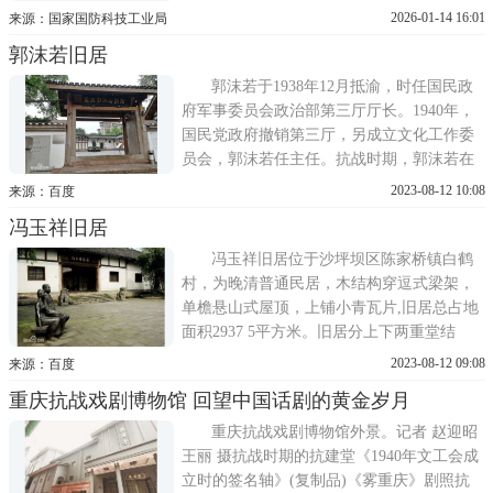
厂迁建委员会生产车间旧址、航空委员会第
2026-01-14 16:01
来源：国家国防科技工业局
二飞机制造厂生产车间旧址，分别位于重庆
郭沫若旧居
市江北区、沙坪坝区、九龙坡区、大渡口区
和綦江区。旧址群作为内迁时期中国政府政
郭沫若于1938年12月抵渝，时任国民政
治、军事、经济、文化迁徙的
府军事委员会政治部第三厅厅长。1940年，
国民党政府撤销第三厅，另成立文化工作委
员会，郭沫若任主任。抗战时期，郭沫若在
重庆领导文化界人士进行抗日宣传工作，全
2023-08-12 10:08
来源：百度
家院子逐渐成为当时大批文艺界人士活动的
冯玉祥旧居
重要阵地。被毛泽东高度赞赏并列为延安整
风学习文件的《甲申三百年祭》、《青铜时
冯玉祥旧居位于沙坪坝区陈家桥镇白鹤
代》和《十批判书》就创作于此。
村，为晚清普通民居，木结构穿逗式梁架，
单檐悬山式屋顶，上铺小青瓦片,旧居总占地
面积2937 5平方米。旧居分上下两重堂结
构，上院为副官、后勤士兵居住地，下院为
2023-08-12 09:08
来源：百度
冯玉祥及子女、警卫居住地，是由前一坝、
重庆抗战戏剧博物馆 回望中国话剧的黄金岁月
内三个天井组成的三套四合院式建筑群。冯
玉祥将军一生极具传奇色彩，在重庆的抗战
重庆抗战戏剧博物馆外景。记者 赵迎昭
岁月里，他积极从事抗日宣传
王丽 摄抗战时期的抗建堂《1940年文工会成
立时的签名轴》(复制品)《雾重庆》剧照抗