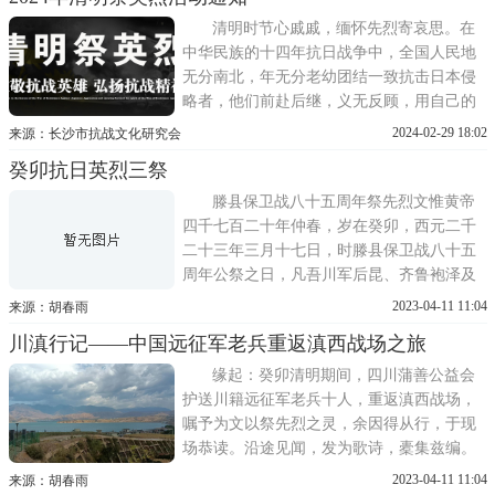
国第一家以抗战为主题的陵园，建成于2014
年。陵园第一期工程占地2000余平方米，由
清明时节心戚戚，缅怀先烈寄哀思。在
英雄不朽碑胜利广
中华民族的十四年抗日战争中，全国人民地
无分南北，年无分老幼团结一致抗击日本侵
略者，他们前赴后继，义无反顾，用自己的
鲜血与生命捍卫着民族的尊严。许许多多的
2024-02-29 18:02
来源：长沙市抗战文化研究会
抗战将士为了民族存亡，英勇抗战，牺牲在
癸卯抗日英烈三祭
这片土地，他们值得缅怀和铭记!而铭记他
们，是我们义不容辞的责任和义务。英烈虽
滕县保卫战八十五周年祭先烈文惟黄帝
逝，精神永存。又是
四千七百二十年仲春，岁在癸卯，西元二千
二十三年三月十七日，时滕县保卫战八十五
周年公祭之日，凡吾川军后昆、齐鲁袍泽及
爱国志士，会聚滕州善国，敢以鲜花果酒，
2023-04-11 11:04
来源：胡春雨
祭献故王将军铭章及阵亡将士、殉难同胞灵
川滇行记——中国远征军老兵重返滇西战场之旅
前：呜呼！泱泱华夏，雄踞东方。悠悠乐
土，文物之邦。祖宗血脉，浩若江海之无
缘起：癸卯清明期间，四川蒲善公益会
穷；文明普照，灿若天日之永
护送川籍远征军老兵十人，重返滇西战场，
嘱予为文以祭先烈之灵，余因得从行，于现
场恭读。沿途见闻，发为歌诗，橐集兹编。
朝发攀枝花攀一枝攀枝花，穿透历史的云
2023-04-11 11:04
来源：胡春雨