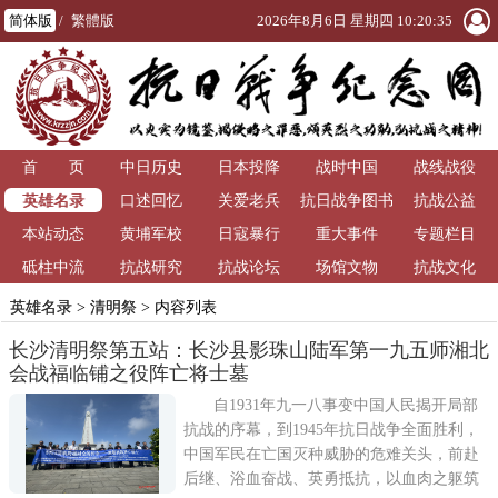
简体版
/
繁體版
2026年8月6日 星期四 10:20:36
首 页
中日历史
日本投降
战时中国
战线战役
英雄名录
口述回忆
关爱老兵
抗日战争图书
抗战公益
本站动态
黄埔军校
日寇暴行
重大事件
馆
专题栏目
砥柱中流
抗战研究
抗战论坛
场馆文物
抗战文化
英雄名录
>
清明祭
> 内容列表
长沙清明祭第五站：长沙县影珠山陆军第一九五师湘北
会战福临铺之役阵亡将士墓
自1931年九一八事变中国人民揭开局部
抗战的序幕，到1945年抗日战争全面胜利，
中国军民在亡国灭种威胁的危难关头，前赴
后继、浴血奋战、英勇抵抗，以血肉之躯筑