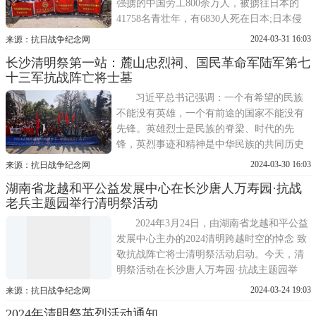
强掳的中国劳工800余万人，被掳往日本的
41758名青壮年，有6830人死在日本;日本侵
略中国造成的直接经济损失1000亿美元、间
2024-03-31 16:03
来源：抗日战争纪念网
接经济损失5000亿美元，日本从中国掠走钢
长沙清明祭第一站：麓山忠烈祠、国民革命军陆军第七
铁3350万吨、煤炭5 86亿吨、木材1亿立方
十三军抗战阵亡将士墓
米，还有不计其数的文物;14年浴血奋战，中
国军民伤亡3500万人，中国
习近平总书记强调：一个有希望的民族
不能没有英雄，一个有前途的国家不能没有
先锋。英雄烈士是民族的脊梁、时代的先
锋，英烈事迹和精神是中华民族的共同历史
记忆和宝贵精神财富。抗战相持阶段，湖南
2024-03-30 16:03
来源：抗日战争纪念网
是抗战的前哨阵地，是战斗最多、最惨烈、
湖南省龙越和平公益发展中心在长沙唐人万寿园·抗战
坚持时间最长的主战场。抗战时期，日军在
老兵主题园举行清明祭活动
湖南投入兵力50万余人次，先后发动了三次
长沙会战以及常德会战、长
2024年3月24日，由湖南省龙越和平公益
发展中心主办的2024清明跨越时空的悼念 致
敬抗战阵亡将士清明祭活动启动。今天，清
明祭活动在长沙唐人万寿园·抗战主题园举
行。唐人万寿园·抗战主题园是由民革长沙市
2024-03-24 19:03
来源：抗日战争纪念网
委与湖南唐人万寿园有限公司共同创建的全
2024年清明祭英烈活动通知