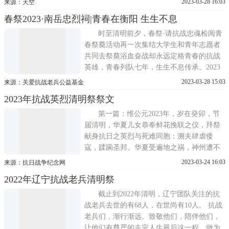
2023-03-28 16:03
来源：天空
战英烈萧山令将军公祭活动。我们怀着无比
春祭2023·南岳忠烈祠|青春在衡阳 生生不息
崇敬的心情，聚集在萧山令将军墓碑前，深
切缅怀为国捐躯的南京保卫战益阳籍抗战英
时至清明前夕，春祭·请抗战忠魂检阅青
烈萧山令将军。深切感受到
春祭奠活动再一次集结大学生和青年志愿者
共同去祭奠浴血奋战却永远定格青春的抗战
英雄，青春列队七年，生生不息传承。2023
年3月25日上午，由中华社会救助基金会关爱
2023-03-28 15:03
来源：关爱抗战老兵公益基金
抗战老兵公益基金、民革衡阳市委会南岳支
2023年抗战英烈清明祭祭文
部、南岳忠烈祠管理所主办，深圳市越众公
益基金会、衡阳市备战青年志愿者协会承
第一篇：维公元2023年，岁在癸卯，节
办，湖南财经工业职业
届清明，华夏儿女恭奉鲜花挽联之仪，拜祭
献身抗日之英烈与死难同胞：溯夫肆虐倭
寇，蹂躏圣邦。华夏受遍地之祸，神州遭不
时之殃。烧杀掳抢，残暴三光。山河破碎，
2023-03-24 16:03
来源：抗日战争纪念网
举国惶惶。伐穷南岳之竹，莫述其孽行深重;
2022年辽宁抗战老兵清明祭
拔尽东瀛之岛，怎填我大恨汪洋!于是戈挥广
袤，吼满穹苍。中华儿女，志坚如钢。驱逐
截止到2022年清明，辽宁团队关注的抗
鞑虏，威震四方
战老兵去世的有68人，在世尚有10人。 抗战
老兵们，渐行渐远。致敬他们，陪伴他们，
让他们有尊严的走完人生最后这一程，做为