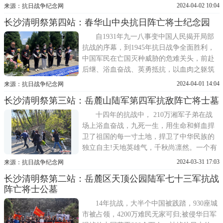
起了捍卫民族尊严的钢铁长城，用气吞山河
2024-04-02 10:04
来源：抗日战争纪念网
的英雄气概谱写了惊天地、泣鬼神的壮丽史
长沙清明祭第四站：春华山中央抗日阵亡将士纪念园
诗。无数英烈为挽救民族危亡、实现民族独
立和人民解放、维护世界和平与国际公平正
自1931年九一八事变中国人民揭开局部
义，舍生取义、壮烈牺牲。
抗战的序幕，到1945年抗日战争全面胜利，
中国军民在亡国灭种威胁的危难关头，前赴
后继、浴血奋战、英勇抵抗，以血肉之躯筑
起了捍卫民族尊严的钢铁长城，用气吞山河
2024-04-01 14:04
来源：抗日战争纪念网
的英雄气概谱写了惊天地、泣鬼神的壮丽史
长沙清明祭第三站：岳麓山陆军第四军抗敌阵亡将士墓
诗。无数英烈为挽救民族危亡、实现民族独
立和人民解放、维护世界和平与国际公平正
十四年的抗战中， 210万湘军子弟在战
义，舍生取义、壮烈牺牲。
场上浴血奋战，九死一生，用生命和鲜血捍
卫了祖国的每一寸土地，捍卫了中华民族的
独立自主!天地英雄气，千秋尚凛然。一个有
希望的民族不能没有英雄，一个有前途的国
2024-03-31 17:03
来源：抗日战争纪念网
家不能没有先锋。包括抗战英雄在内的一切
长沙清明祭第二站：岳麓区天顶公园陆军七十三军抗战
民族英雄，都是中华民族的脊梁，他们的事
阵亡将士公墓
迹和精神都是激励我们前行的强大力量。鉴
往事，知来者。所有中华儿
14年抗战，大半个中国被践踏，930座城
市被占领，4200万难民无家可归;被侵华日军