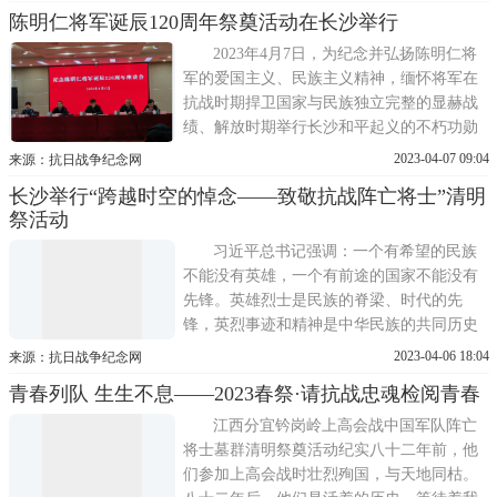
烟。传说中的金沙江，奔涌到我眼前。雅女
陈明仁将军诞辰120周年祭奠活动在长沙举行
的温柔里，我们逾越川滇！回首处，是战士
们的家园。山城啊，就让我再看你一眼！再
2023年4月7日，为纪念并弘扬陈明仁将
往前，曾是英灵归神的火线。当
军的爱国主义、民族主义精神，缅怀将军在
抗战时期捍卫国家与民族独立完整的显赫战
绩、解放时期举行长沙和平起义的不朽功勋
以及新中国成立后对人民军队的卓越贡献，
2023-04-07 09:04
来源：抗日战争纪念网
慎终追远，陈明仁将军后辈亲属与中国人民
长沙举行“跨越时空的悼念——致敬抗战阵亡将士”清明
解放军陆军第55军长沙战友子弟联谊会、长
祭活动
沙市黄埔后裔联谊会共同举行纪念活动仪
式，并参会单位还有中国国民党
习近平总书记强调：一个有希望的民族
不能没有英雄，一个有前途的国家不能没有
先锋。英雄烈士是民族的脊梁、时代的先
锋，英烈事迹和精神是中华民族的共同历史
记忆和宝贵精神财富。 在中华民族的十四年
2023-04-06 18:04
来源：抗日战争纪念网
抗日战争中，全国人民地无分南北，年无分
青春列队 生生不息——2023春祭·请抗战忠魂检阅青春
老幼团结一致抗击日本侵略者，他们前赴后
继，义无反顾，用自己的鲜血与生命捍卫着
江西分宜钤岗岭上高会战中国军队阵亡
民族的尊严。许许多多的抗战
将士墓群清明祭奠活动纪实八十二年前，他
们参加上高会战时壮烈殉国，与天地同枯。