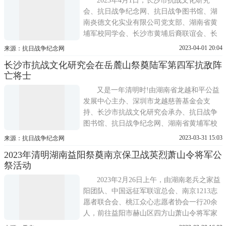
2023年4月1日，长沙市抗战文化研究
会、抗日战争纪念网、抗日战争图书馆、湖
南炎德文化实业有限公司党支部、湖南省黄
埔军校同学会、长沙市黄埔后裔联谊会、长
沙黄埔书画院工作人员来到唐人万寿园·抗战
2023-04-01 20:04
来源：抗日战争纪念网
主题园、长沙县影珠山陆军第一九五师湘北
长沙市抗战文化研究会在岳麓山祭奠陆军第四军抗敌阵
会战福临铺之役阵亡将士墓、长沙县春华镇
亡将士
长沙会战春华山中央抗日阵亡将士纪念园祭
奠抗战阵亡将士。唐人万
又是一年清明时!由湖南省龙越和平公益
发展中心主办、深圳市龙越慈善基金会支
持、长沙市抗战文化研究会承办、抗日战争
图书馆、抗日战争纪念网、湖南省黄埔军校
同学会、长沙市黄埔后裔联谊会、长沙黄埔
2023-03-31 15:03
来源：抗日战争纪念网
书画院、民革省直文化创意支部、民革望城
2023年清明湖南益阳祭奠南京保卫战英烈萧山令将军公
区支部、长郡月亮岛第三小学、湖南炎德文
祭活动
化实业有限公司党支部、橘光公益志愿者团
队、长沙关爱抗战老兵志愿服
2023年2月26日上午，由湖南老兵之家益
阳团队、中国远征军联谊总会、南京1213志
愿者联合会、桃江众心志愿者协会一行20余
人，前往益阳市赫山区四方山萧山令将军家
乡，举行2023年清明湖南益阳祭奠南京保卫