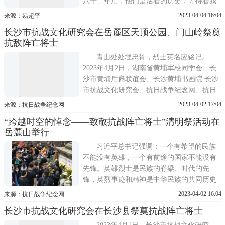
八十二年后，他们是活着的历史，等待着我
们的缅怀和关爱。今天，中华社会救助基金
2023-04-04 16:04
来源：易超平
会关爱抗战老兵公益基金、深圳市越众公益
长沙市抗战文化研究会在岳麓区天顶公园、门山岭祭奠
基金会、新余赣西抗战博物馆等单位组织当
抗敌阵亡将士
代青年学生和志愿者，来到位于江西分宜钤
岗岭上高会战中
青山处处埋忠骨，烈士英名应铭记。
2023年4月2日，湖南省黄埔军校同学会、长
沙市黄埔后裔联谊会、长沙黄埔书画院 长沙
市抗战文化研究会、抗日战争纪念网、抗日
战争图书馆工作人员和志愿者来到长沙岳麓
2023-04-02 17:04
来源：抗日战争纪念网
区陆军第七十三军抗战阵亡将士公墓、清水
“跨越时空的悼念——致敬抗战阵亡将士”清明祭活动在
塘抗日医院殉国军官纪念碑、抗日时期遇难
岳麓山举行
同胞纪念碑、苏家塘坡冯家大屋野战总院抗
日死难官兵墓，祭奠抗战
习近平总书记强调：一个有希望的民族
不能没有英雄，一个有前途的国家不能没有
先锋。英雄烈士是民族的脊梁、时代的先
锋，英烈事迹和精神是中华民族的共同历史
记忆和宝贵精神财富。
2023-04-02 16:04
来源：抗日战争纪念网
长沙市抗战文化研究会在长沙县祭奠抗战阵亡将士