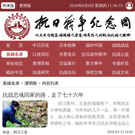
简体版
/
繁體版
2026年8月6日 星期四 11:56:53
首 页
中日历史
日本投降
战时中国
战线战役
英雄名录
口述回忆
关爱老兵
抗日战争图书
抗战公益
本站动态
黄埔军校
日寇暴行
重大事件
馆
专题栏目
砥柱中流
抗战研究
抗战论坛
场馆文物
抗战文化
英雄名录
>
清明祭
> 内容列表
抗战忠魂回家的路，走了七十六年
浙江衢州，古老的城墙根下，宋晓风女
士神情肃穆，与年幼的儿子一起，将一抔黄
土，放入精心准备的瓷瓶里面。这里是她爷
爷牺牲之地，她的爷爷宋汉武在浙赣会战之
衢州保卫战中为国捐躯，长眠衢州。宋晓风
2018-03-31 14:03
来源：明月江客