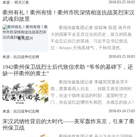
来。几年前，我们辰溪关爱抗战老兵志愿者
2018-03-25 18:03
来源： 明月江客
团队打听到辰溪有抗战时期的伤兵墓地，几
衢州有礼！衢州有情！衢州市民深情相送抗战英烈宋汉
经周折，找到这里。松林里的荒坡，已经看
武魂归故里
不出墓地原来的模样。由于年久失修，满山
都是因为坟墓塌陷而形成的凹坑。带...
衢报传媒集团记者 徐聪琳 陈霞 谢丹伟
大的国家不会丢弃过去的历史，挺立的民族
不会忘记自己的英雄。习近平总书记曾说
过：&lsquo;天地英雄气，千秋尚凛然。
&rsquo;一个有希望的民族不能没有英雄，一
2018-03-25 10:03
来源：抗日战争纪念网
个有前途的国家不能没有先锋。包括抗战英
1942衢州保卫战烈士后代致信求助 “爷爷的墓碑下，还
雄在内的一切民族英雄，都是中华民族的脊
缺一抔衢州的黄土”
梁，他们的事迹和精神都是激励我们前行的
强大力量。时光倒流76年，那年夏...
衢报传媒集团记者 李啸冥冥重泉哭不
闻，萧萧暮雨人归去……转眼又将至清明时
节，在这个慎终追远的时刻，遥望时空之
门，你会追忆起哪些长相思、永难忘的故人?
日前，衢报传媒集团记者收到了一封来自湖
2018-03-24 15:03
来源：抗日战争纪念网
南省邵阳市的求助信，薄薄几页纸的背后，
宋汉武牺牲背后的大时代——美军轰炸东京，引来了衢
缅怀的是长眠于衢州大地的一缕抗战英魂。
州保卫战
衢报传媒集团记者 巫少飞在这个泪雨纷