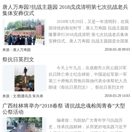
代表着她八十五岁高龄的父亲，代表着整个
唐人万寿园?抗战主题园 2018戊戌清明第七次抗战老兵
家族的期盼，迎接她的爷爷——宋汉武烈士
集体安葬仪式
的英灵回家。为了这一刻，三代人整整等待
了七十六年!忠魂回家的路，走了...
2018年3月29日，又是一年清明到，在我
国传统的祭祀时节，唐人万寿园·抗战主题园
隆重举行2018戊戌清明·第七次抗战老兵集体
安葬仪式。唐人万寿园·抗战主题园是全国第
一家以抗战为主题的陵园，自2015年开始，
2018-03-30 09:03
来源：唐人万寿园
这里已经举行了六次抗战老兵集体安葬仪
祭抗日英烈文
式，
今天上午九点，在成都市人民公园川军
抗日阵亡将士纪念碑前，中国远征军新一军
第三十师炮兵营炮兵陈伷代表全体祭祀人员
朗读《祭抗日英烈文》 。祭抗日英烈文作
者：朱兴弟维公元2018年，岁在戊戌，节届
2018-03-29 14:03
来源：文/图通讯员 朱兴弟
清明，中国远征军老战士及关怀抗日老兵志
广西桂林将举办“2018春祭 请抗战忠魂检阅青春”大型
愿者一行，恭奉鲜花挽联之仪，谨祭告于抗
公祭活动
日英烈灵前曰：日军侵华，国土沦陷;生灵涂
炭，国民遭殃。杀我同胞，...
编者按：为鼓励广大青年学习抗战历
史，传承抗战精神，从而更好地实践习近平