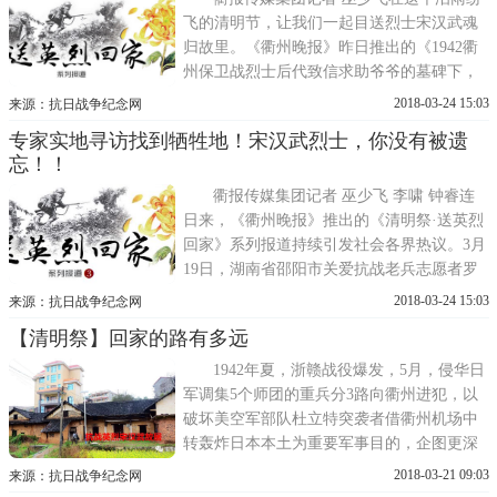
飞的清明节，让我们一起目送烈士宋汉武魂
归故里。《衢州晚报》昨日推出的《1942衢
州保卫战烈士后代致信求助爷爷的墓碑下，
还缺一抔衢州的黄土》 (点击标题回顾)报
2018-03-24 15:03
来源：抗日战争纪念网
道，引发了社会各界热议。衢州市人大常委
专家实地寻访找到牺牲地！宋汉武烈士，你没有被遗
会原副主任姜宁馨、衢州市地名文化研究会
忘！！
会长刘国庆、浙江省历史学会抗战史研究会
副秘书长郑伟勇、衢州市老科技...
衢报传媒集团记者 巫少飞 李啸 钟睿连
日来，《衢州晚报》推出的《清明祭·送英烈
回家》系列报道持续引发社会各界热议。3月
19日，湖南省邵阳市关爱抗战老兵志愿者罗
学科，专程赶到宋汉武的故乡邵东县流泽镇
2018-03-24 15:03
来源：抗日战争纪念网
杨柳村，和烈士后人商量送英魂回家的具体
【清明祭】回家的路有多远
事宜。电话那头，罗学科兴奋地告诉记者，
烈士的黄墙黑瓦的故居依然还在，这里满屋
1942年夏，浙赣战役爆发，5月，侵华日
都写满了沧桑和故事，只...
军调集5个师团的重兵分3路向衢州进犯，以
破坏美空军部队杜立特突袭者借衢州机场中
转轰炸日本本土为重要军事目的，企图更深
入侵吞大中华，衢州保卫战也就此展开，原
2018-03-21 09:03
来源：抗日战争纪念网
中国国民革命军86军16师奉命固守衢州，46