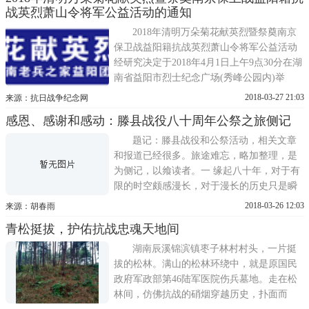
雄在内的一切民族英雄，都是中华民族的脊
战英烈萧山令将军公益活动的通知
梁，他们的事迹和精神都是激励我们前行的
强大力量。时光倒流76年，那年夏...
2018年清明万朵菊花献英烈暨祭奠南京
保卫战益阳籍抗战英烈萧山令将军公益活动
经研究决定于2018年4月1日上午9点30分在湖
南省益阳市烈士纪念广场(秀峰公园内)举
办。本次活动由湖南老兵之家、深圳市龙越
2018-03-27 21:03
来源：抗日战争纪念网
慈善基金会、湖南老兵之家益阳团队、益阳
感恩、感谢和感动：滕县战役八十周年公祭之旅侧记
市作家协会、长沙县慈辉爱心协会发起组
织，以祭奠抗战英烈、不忘抗战历史、弘扬
题记：滕县战役和公祭活动，相关文章
爱国精神为主题。参加本次活动的志...
和报道已经很多。旅途难忘，略加整理，是
为侧记，以飨读者。一 缘起八十年，对于有
限的时空颇感漫长，对于漫长的历史只是瞬
间。八十年前，那场历时八年的全面抗战，
2018-03-26 12:03
来源：胡春雨
历时三四天的滕县保卫战，是一个民族、一
青松挺拔，护佑抗战忠魂天地间
座古城最漫长的历史瞬间，其中的影响却将
超越八十年的时空，久而弥彰。2018年3月17
湖南辰溪锦滨镇枣子林村村头，一片挺
日，是王铭章将军率领川军将...
拔的松林。满山的松林环绕中，就是原国民
政府军政部第46陆军医院伤兵墓地。走在松
林间，仿佛抗战的硝烟穿越历史，扑面而