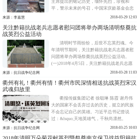
主席提出的铭记历史，缅怀先烈，珍视和
平，警示未来的号召，中国宋庆龄基金会忠
魂公益基金已连续两年在全国各地举办请抗
2018-03-29 12:03
来源：李嘉慧
战忠魂检阅青春大型祭奠活动。2018春祭 请
关注黔籍抗战老兵志愿者慰问团将举办两场清明祭奠抗
抗战忠魂检阅青春大型祭奠活动将于4月1日
战英烈公益活动
在广西桂林七星公园举行。本次活动由中国
宋庆龄基金会忠魂公益基金主办，中...
清明时节雨纷纷，后世不忘英烈魂。今
年清明节期间，关注黔籍抗战老兵志愿者慰
问团将举办两场祭奠抗战英烈公益活动。
(一)2018年4月5日，关注黔籍抗战老兵志愿
者慰问团将在贵州省花溪防空学校将士陵园
2018-03-28 11:03
来源：抗日战争纪念网
及戴安澜将军衣冠冢举行祭拜活动，为那些
衢州有礼！衢州有情！衢州市民深情相送抗战英烈宋汉
在抗日战争时期为了民族独立而牺牲的抗日
武魂归故里
将士扫墓。抗日战争纪念网从活动主办方处
获悉，本次活动将邀请贵州安顺抗战...
衢报传媒集团记者 徐聪琳 陈霞 谢丹伟
大的国家不会丢弃过去的历史，挺立的民族
不会忘记自己的英雄。习近平总书记曾说
过：&lsquo;天地英雄气，千秋尚凛然。
&rsquo;一个有希望的民族不能没有英雄，一
2018-03-25 10:03
来源：抗日战争纪念网
个有前途的国家不能没有先锋。包括抗战英
2018年清明万朵菊花献英烈暨祭奠南京保卫战益阳籍抗