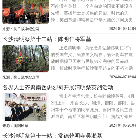
不能没有英雄，一个有前途的国家不能没有
先锋。英雄烈士是民族的脊梁、时代的先
锋，英烈事迹和精神是中华民族的共同历史
记忆和宝贵精神财富。 在中华民族的十四年
2024-04-09 15:04
来源：抗日战争纪念网
抗日战争中，全国人民地无分南北，年无分
长沙清明祭第十二站：陈明仁将军墓
老幼团结一致抗击日本侵略者，他们前赴后
继，义无反顾，用自己的鲜血与生命捍卫着
正逢清明季，为纪念并弘扬陈明仁将军
民族的尊严。许许多多的抗战
的爱国主义、民族主义精神，缅怀将军在抗
战时期捍卫国家与民族独立完整的显赫战
绩、解放时期举行长沙和平起义的不朽功勋
以及新中国成立后对人民军队的卓越贡献，
2024-04-07 16:04
来源：抗日战争纪念网
其后辈亲属及社会各界人士于2024年4月7月
各界人士齐聚南岳忠烈祠开展清明祭英烈活动
下午，在岳麓山举行缅怀陈明仁将军清明祭
祀活动。祭奠仪式由湖南黄埔军校同学会副
青山有幸埋忠骨，松柏静穆悼英灵。4月
会长、长沙黄埔后裔联谊会副
2日上午，来自长沙、湘潭、衡阳、邵阳、岳
阳等十个地市的民革党员、衡阳市各民主党
派成员、南岳区相关职能部门、抗战将领后
裔、志愿者等社会各界人士代表二百余人齐
2024-04-06 20:04
来源：衡阳民革
聚南岳忠烈祠，隆重举行祭奠活动，深切缅
长沙清明祭第十一站：常德乾明寺吴淞墓
怀抗战英烈。上午九点五十分，松柏掩映中