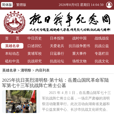
简体版
/
繁體版
2026年8月9日 星期日 14:04:51
首 页
中日历史
日本投降
战时中国
战线战役
英雄名录
口述回忆
关爱老兵
抗日战争图书
抗战公益
本站动态
黄埔军校
日寇暴行
重大事件
馆
专题栏目
砥柱中流
抗战研究
抗战论坛
场馆文物
抗战文化
英雄名录
>
清明祭
> 内容列表
2025年抗日英烈清明祭·第十站：岳麓山国民革命军陆
军第七十三军抗战阵亡将士公墓
2025 年 4 月 1 日，在岳麓山陆军七十三
军抗战阵亡将士公墓，一场庄严肃穆的清明
祭活动隆重举行。此次活动由湖南省龙越和
平公益发展中心、长沙市抗战文化研究会、