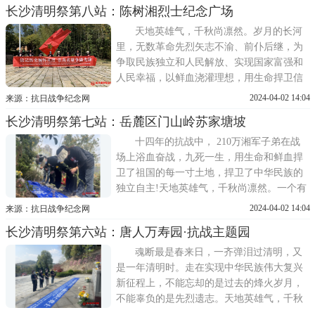
长沙清明祭第八站：陈树湘烈士纪念广场
诗。清明时节，人们不仅祭奠先人、寄托哀
思，更加深切缅怀那些为民族独立解放、国
天地英雄气，千秋尚凛然。岁月的长河
家繁荣富强作出牺牲和奉献的
里，无数革命先烈矢志不渝、前仆后继，为
争取民族独立和人民解放、实现国家富强和
人民幸福，以鲜血浇灌理想，用生命捍卫信
仰，构筑起一座座不朽的精神丰碑。英烈虽
2024-04-02 14:04
来源：抗日战争纪念网
逝，精神永存。又是一年清明时!为深入贯彻
长沙清明祭第七站：岳麓区门山岭苏家塘坡
落实习近平总书记关于英烈褒扬纪念工作的
重要指示精神，引导社会各界缅怀英雄烈
十四年的抗战中， 210万湘军子弟在战
士，弘扬英烈精神，传承红色
场上浴血奋战，九死一生，用生命和鲜血捍
卫了祖国的每一寸土地，捍卫了中华民族的
独立自主!天地英雄气，千秋尚凛然。一个有
希望的民族不能没有英雄，一个有前途的国
2024-04-02 14:04
来源：抗日战争纪念网
家不能没有先锋。包括抗战英雄在内的一切
长沙清明祭第六站：唐人万寿园·抗战主题园
民族英雄，都是中华民族的脊梁，他们的事
迹和精神都是激励我们前行的强大力量。鉴
魂断最是春来日，一齐弹泪过清明，又
往事，知来者。所有中华儿
是一年清明时。走在实现中华民族伟大复兴
新征程上，不能忘却的是过去的烽火岁月，
不能辜负的是先烈遗志。天地英雄气，千秋
尚凛然。 无数英雄先烈是我们民族的脊梁，