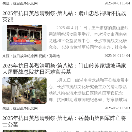
长沙市黄埔军校同学会主办。参与本次祭祀
2025-04-01 15:04
来源：抗日战争纪念网
仪式的，有湖南省黄埔军校同学、长沙市黄
2025年抗日英烈清明祭·第九站：麓山忠烈祠缅怀抗战
埔军校同学会成员，长沙市黄埔后裔联谊会
英烈
代表;还有湖南省龙越和平公益发展中心工作
人员、望城区
2025 年 4 月 1 日，庄严肃穆的麓山忠烈
祠清明祭活动隆重举行。本次活动由湖南省
龙越和平公益发展中心、长沙市抗战文化研
究会、长沙市黄埔军校同学会主办，社会各
界人士踊跃参与。
2025-04-01 14:04
来源：抗日战争纪念网 视频：孙洪艳
2025年抗日英烈清明祭·第八站：门山岭苏家塘坡冯家
大屋野战总院抗日死难官兵墓
3月31日，由湖南省龙越和平公益发展中
心、长沙市抗战文化研究会主办的清明祭活
动第八站在清水塘抗日医院殉国军官纪念
碑、抗日时期遇难同胞纪念碑、苏家塘坡冯
家大屋野战总院抗日死难官兵墓进行，参加
2025-03-31 15:03
来源：抗日战争纪念网
活动的有长沙市抗战文化研究会、中共长沙
2025年抗日英烈清明祭·第七站：岳麓山第四军阵亡将
市抗战文化与文博学会联合支部、中共湖南
士公墓
炎德文化实业有限公司党支部、湖南炎德文