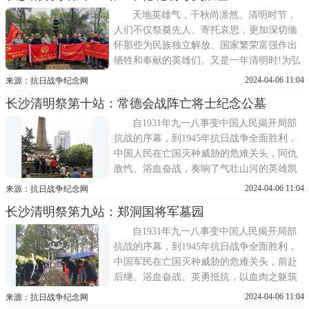
的南岳忠烈祠享堂内庄严肃穆，各界代表手
天地英雄气，千秋尚凛然。清明时节，
持黄菊花，神情凝重，
人们不仅祭奠先人、寄托哀思，更加深切缅
怀那些为民族独立解放、国家繁荣富强作出
牺牲和奉献的英雄们。又是一年清明时!为弘
扬英烈精神，传承红色基因，凝聚起奋进新
2024-04-06 11:04
来源：抗日战争纪念网
征程、建功新时代的磅礴力量，长沙市黄埔
长沙清明祭第十站：常德会战阵亡将士纪念公墓
后裔联谊会、长沙市抗战文化研究会、抗日
战争纪念网、抗日战争图书馆、中共长沙市
自1931年九一八事变中国人民揭开局部
抗战文化与文博学会联合支
抗战的序幕，到1945年抗日战争全面胜利，
中国人民在亡国灭种威胁的危难关头，同仇
敌忾、浴血奋战，奏响了气壮山河的英雄凯
歌，涌现出一大批抗日英烈。为了国家富
2024-04-06 11:04
来源：抗日战争纪念网
强、人民幸福，无数先烈前赴后继、舍身取
长沙清明祭第九站：郑洞国将军墓园
义、艰苦奋斗。精神生生不息，事业薪火相
传。岁月的长河里，无数革命先烈矢志不
自1931年九一八事变中国人民揭开局部
渝、前仆后继，为争取民族独
抗战的序幕，到1945年抗日战争全面胜利，
中国军民在亡国灭种威胁的危难关头，前赴
后继、浴血奋战、英勇抵抗，以血肉之躯筑
起了捍卫民族尊严的钢铁长城，用气吞山河
2024-04-06 11:04
来源：抗日战争纪念网
的英雄气概谱写了惊天地、泣鬼神的壮丽史