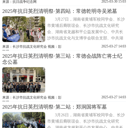
2025-03-30 15:03
来源：抗日战争纪念网
争图书馆联合主办的清明祭奠缅怀抗战英烈
2025年抗日英烈清明祭·第四站：常德乾明寺吴淞墓
活动在影珠山陆军第一九五师湘北会战福临
铺之役阵亡将士墓举行。
3月27日，湖南省黄埔军校同学会、长沙
市黄埔后裔联谊会、长沙市抗战文化研究
会、湖南省龙越和平公益发展中心、中共长
沙市抗战文化与文博学会联合支部、中共湖
南炎德文化实业有限公司党支部、民革湖南
2025-03-27 14:03
来源：长沙市抗战文化研究会 视频：彭
省直文化创意支部、民革湖南省委省直综合
凯琪
2025年抗日英烈清明祭·第三站：常德会战阵亡将士纪
支部、湖南炎德文化实业有限公司、抗日战
念公墓
争纪念网、抗日战争图书馆、湖南知青网，
怀着崇敬的心情奔赴常德乾明寺，...
2025-03-27 14:03
来源：长沙市抗战文化研究会 视频：彭
凯琪
2025年抗日英烈清明祭·第二站：郑洞国将军墓
3月26日，湖南省黄埔军校同学会、长沙
市黄埔后裔联谊会、长沙市抗战文化研究
会、湖南省龙越和平公益发展中心、中共长