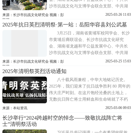
沙市抗战文化与文博学会联合支部、中共湖
南炎德文化实业有限公司党支部、民革湖南
2025-03-26 11:03
来源：长沙市抗战文化研究会 视频：彭
省直文化创意支部、民革湖南省直综合支
凯琪
2025年抗日英烈清明祭·第一站：岳阳华容县刘公武墓
部、湖南炎德文化实业有限公司、抗日战争
纪念网、抗日战争图书馆、湖南知青网等单
3月25日，湖南省黄埔军校同学会、长沙
位专程赴湖南石门县郑洞国将军墓园...
市黄埔后裔联谊会、长沙市抗战文化研究
会、湖南省龙越和平公益发展中心、中共长
沙市抗战文化与文博学会联合支部、中共湖
南炎德文化实业有限公司党支部、民革湖南
2025-03-25 15:03
来源：长沙市抗战文化研究会 视频：彭
省直文化创意支部、民革湖南省直综合支
凯琪
2025年清明祭英烈活动通知
部、湖南炎德文化实业有限公司、抗日战争
纪念网、抗日战争图书馆、湖南知青网的黄
八十载风雨兼程，中华大地铭记历史。
埔后裔、志愿者、工作人员，从长沙...
2025年，我们迎来了抗日战争胜利 80 周年的
伟大庄严时刻。在这片饱经沧桑的土地上，
无数抗日阵亡将士用鲜血和生命铸就了不朽
的丰碑。铭记是为了更好地前行，80 年，于
2025-03-06 09:03
来源：本站资讯
浩瀚历史长河只是沧海一粟，于阵亡将士却
长沙举行“2024跨越时空的悼念——致敬抗战阵亡将
是永久地告别故乡与至亲至爱，于关注抗战
士”清明祭活动
历史的志愿者是矢志不渝的坚守。从抗战胜
利七十周年，全国
习近平总书记强调：一个有希望的民族