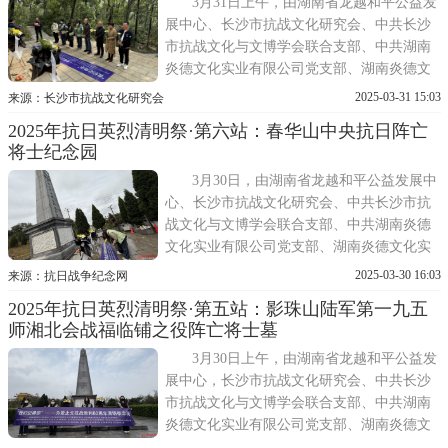
化实业有限公司、抗日战争纪
3月31日上午，由湖南省龙越和平公益发
展中心、长沙市抗战文化研究会、中共长沙
市抗战文化与文博学会联合支部、中共湖南
炎德文化实业有限公司党支部、湖南炎德文
化实业有限公司、抗日战争纪念网、抗日战
2025-03-31 15:03
来源：长沙市抗战文化研究会
争图书馆联合主办的2025年抗日英烈清明祭
2025年抗日英烈清明祭·第六站：春华山中央抗日阵亡
活动，在岳麓山第四军阵亡将士公墓庄重举
将士纪念园
行。此次活动旨在铭记历史、缅怀先烈，弘
扬伟大的抗战精神。活
3月30日，由湖南省龙越和平公益发展中
心、长沙市抗战文化研究会、中共长沙市抗
战文化与文博学会联合支部、中共湖南炎德
文化实业有限公司党支部、湖南炎德文化实
业有限公司、抗日战争纪念网、抗日战争图
2025-03-30 16:03
来源：抗日战争纪念网
书馆联合主办的清明祭奠缅怀抗战英烈活
2025年抗日英烈清明祭·第五站：影珠山陆军第一九五
动，在长沙县春华镇长沙会战春华山中央抗
师湘北会战福临铺之役阵亡将士墓
日阵亡将士纪念园庄重举行。?如果说影珠山
铭刻着中国军队在第一
3月30日上午，由湖南省龙越和平公益发
展中心，长沙市抗战文化研究会、中共长沙
市抗战文化与文博学会联合支部、中共湖南
炎德文化实业有限公司党支部、湖南炎德文
化实业有限公司、抗日战争纪念网、抗日战