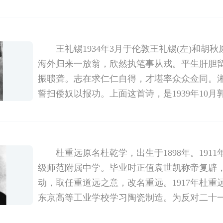
市上中学，接着考入冯玉祥西北军西安医学专
学时代就受到进步思想的熏陶及长兄的影响，
王礼锡1934年3月于伦敦王礼锡(左)和胡秋
海外归来一放翁，欣然执笔事从戎。平生肝胆
振聩聋。志在求仁仁自得，才堪率众众佥同。
誓扫倭奴以报功。上面这首诗，是1939年10
追悼爱国诗人王礼锡大会上朗诵的。王礼锡193
地访问团，在中条山进行战
杜重远原名杜乾学，出生于1898年。191
级师范附属中学。毕业时正值袁世凯称帝复辟
动，取任重道远之意，改名重远。1917年杜重
东京高等工业学校学习陶瓷制造。为反对二十一条
织东京留学生进行反帝示威游行，作为学生代