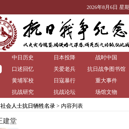
2026年8月6日 星期四
中日历史
日本投降
战时中国
口述回忆
关爱老兵
抗日战争图书馆
黄埔军校
日寇暴行
重大事件
抗战研究
抗战论坛
场馆文物
名社会人士抗日牺牲名录
> 内容列表
王建堂