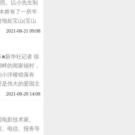
的写照。以小先生制
家木桥有了一所半
地处宝山(宝山
由于九一八事变
2021-08-21 09:08
■新华社记者 徐
湖畔的闻家铺村，
的小洋楼错落有
里是伟大的爱国主
99年生，湖北浠
2021-08-20 14:08
中国电影技术家。
程、电信、报务等