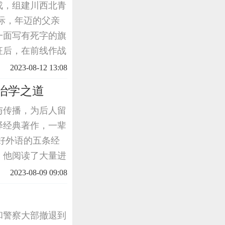
戎，组建川西北青
之际，年迈的父亲
一面写有死字的旗
征后，在前线作战
擦拭、包裹伤口，
2023-08-12 13:08
中华儿女心
治学之道
与传播，为后人留
译经典著作，一辈
好外语的五条经
，他阅读了大量进
为马克思主义的坚
2023-08-09 09:08
读书，
和警察大部撤退到