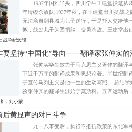
1937年国难当头，四川学生王建堂投笔从
年请缨杀敌队;1937年秋，在王建堂出川抗战
无法亲自到县城为儿子送行，于是托人交给他
帜，鼓励儿子为国捐躯，奋勇杀敌。王建堂出
期间，三次负伤。每一次负伤他都是用死字旗
日战争纪念馆
然后把沾满鲜血的旗帜收好。这面旗帜见证了
作要坚持“中国化”导向——翻译家张仲实的
张仲实毕生致力于马克思主义著作的翻译
下近千万字的翻译成果和思想论著。半世纪翻
子宣传马列主义是他一生的生动写照。 总结学
验张仲实的翻译生涯始于莫斯科。五四运动后
步书刊，领导渭北地区的学生运动，并逐渐成
作者：刘小蒙
定信仰者和传播者。1926年，他进入上海大学
前后黄显声的对日斗争
九一八事变后，执行不抵抗政策的东北军