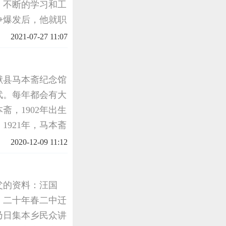
。不断的学习和工
争爆发后，他就职
建大地影业公司，
2021-07-27 11:07
《孤岛
献县马本斋纪念馆
武。每年都会有大
，1902年出生
921年，马本斋
堂学习。1924
2020-12-09 11:12
又先后
父的资料：汪国
。二十年春二中迁
乃日集本乡民众讲