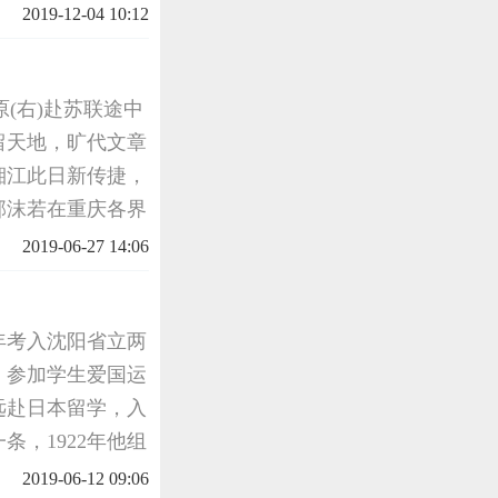
科学校。李奕在中
2019-12-04 10:12
开始追求
原(右)赴苏联途中
留天地，旷代文章
湘江此日新传捷，
月郭沫若在重庆各界
9年7月率作家战
2019-06-27 14:06
1年考入沈阳省立两
，参加学生爱国运
远赴日本留学，入
，1922年他组
表回国向北洋政府
2019-06-12 09:06