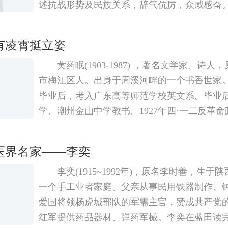
述抗战形势及民族关系，辞气伉厉，众咸感奋
有劝暂避者，国镇曰：天下滔滔，宁有安身所
即远遁，何其懦也。六月底，马当陷。七月一
有凌霄挺立姿
黄药眠(1903-1987) ，著名文学家、诗
市梅江区人。出身于周溪河畔的一个书香世家。1
毕业后，考入广东高等师范学校英文系。毕业
学、潮州金山中学教书。1927年四·一二反革
海，经成仿吾、王独清介绍，参加了创造社。19
共产党。被捕入狱，不当叛徒黄药眠在创造社
医界名家——李奕
李奕(1915~1992年)，原名李时善，生
一个手工业者家庭。父亲从事民用铁器制作、钟
爱国将领杨虎城部队的军需主官，赞成共产党
红军提供药品器材、弹药军械。李奕在蓝田读