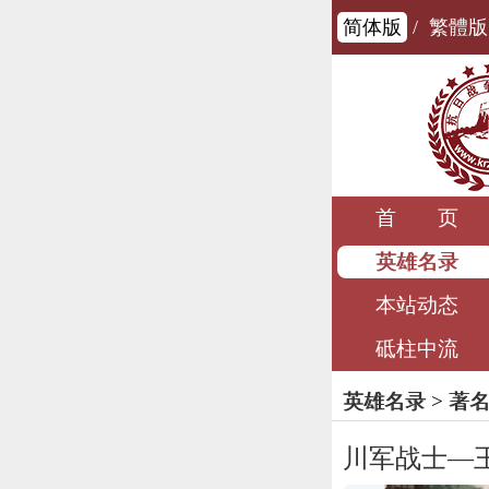
简体版
/
繁體版
首 页
英雄名录
本站动态
砥柱中流
英雄名录
>
著
川军战士—