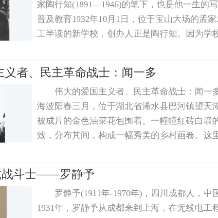
家陶行知(1891—1946)的笔下，也是他一生
普及教育1932年10月1日，位于宝山大场的孟
工半读的新学校，创办人正是陶行知。因为学校
旧属江苏，1958年划归上海)、上海之间，又
后，山海关危急，所以学校取名 山海工学团。
主义者、民主革命战士：闻一多
伟大的爱国主义者、民主革命战士：闻一多
海波阳春三月，位于湖北省浠水县巴河镇望天
被成片的金色油菜花包围着。一幢幢红砖白墙
致，分布其间，构成一幅秀美的乡村画卷。这
义者、民主革命战士闻一多的家乡。闻一多，18
水县人，中国民主同盟盟员。1912年，
 抗战斗士——罗静予
罗静予(1911年-1970年)，四川成都人，
1931年，罗静予从成都来到上海，在无线电工