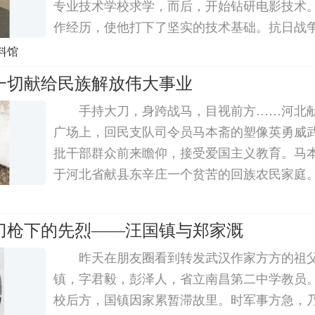
专业技术学校求学，而后，开始钻研电影技术
作经历，使他打下了坚实的技术基础。抗日战
于中国电影制片厂，主抓技术，之后在香港筹
料馆
是公司运营的主要负责人，亦为蔡楚生导演的
一切献给民族解放伟大事业
手持大刀，身跨战马，目视前方……河北
广场上，回民支队司令员马本斋的塑像英勇威
批干部群众前来瞻仰，接受爱国主义教育。马本斋
于河北省献县东辛庄一个贫苦的回族农民家庭。1
在东北投身队伍，由于作战勇敢，被选入东北讲武
年，他以优异成绩毕业，被授予排长职务，后
刀枪下的先烈——汪国镇与郑家溉
昨天在朋友圈看到转发武汉作家方方的祖
镇，字君毅，彭泽人，省立南昌第二中学教员
校后方，国镇因家累暂滞故里。时军事方急，