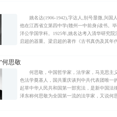
抗议请愿。1923年杜重远回国后在奉天(今沈阳)
姚名达(1906-1942),字达人,别号显微,兴国人。
他在江西省立第四中学(赣州一中前身)读书。
洋公学国学科。1925年,姚名达考入清华研究院
启超的器重。梁启超的著作《古书真伪及其年
法补漏》,都是经姚名达记录整理成书的。1929
印书馆编缉兼特约撰写。其间为商务印书馆出
”何思敬
何思敬，中国哲学家，法学家，马克思主
色法学奠基人，国共重庆谈判中共代表团唯一
起草中华人民共和国第一部宪法，是新中国法
泽东称何思敬为全国第一流的法学家，又说何
感、有勇气、有学问的人。中国马克思主义的
在上世纪三四十年代的延安时期蓬勃发展。随