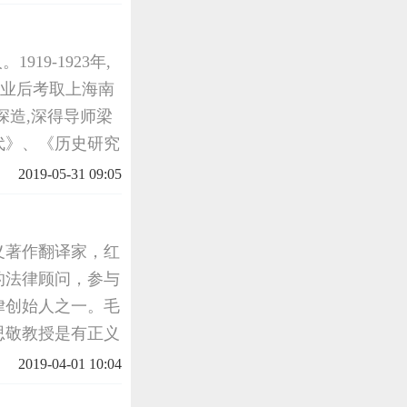
1919-1923年,
毕业后考取上海南
深造,深得导师梁
代》、《历史研究
年,他应聘为上海
2019-05-31 09:05
版《
义著作翻译家，红
的法律顾问，参与
律创始人之一。毛
思敬教授是有正义
传播和宣传运动，
2019-04-01 10:04
着整风