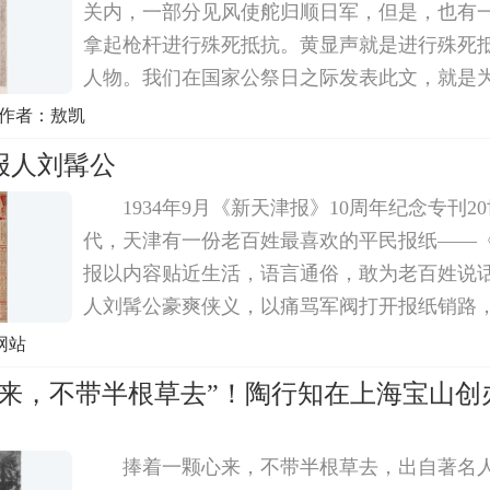
关内，一部分见风使舵归顺日军，但是，也有
拿起枪杆进行殊死抵抗。黄显声就是进行殊死
人物。我们在国家公祭日之际发表此文，就是
族危亡之际奋起抵抗的前辈们。黄显声九一八
 作者：敖凯
九一八事变前半年，张学良突然对辽宁省警务
报人刘髯公
1934年9月《新天津报》10周年纪念专刊2
代，天津有一份老百姓最喜欢的平民报纸——
报以内容贴近生活，语言通俗，敢为老百姓说
人刘髯公豪爽侠义，以痛骂军阀打开报纸销路，尤
津沦陷后，他积极宣传抗日，拒绝出任伪职，
网站
合作办报，因而被日本特务逮捕，关押于日本
心来，不带半根草去”！陶行知在上海宝山创
捧着一颗心来，不带半根草去，出自著名