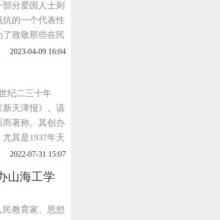
一部分爱国人士则
抵抗的一个代表性
为了致敬那些在民
事变前的抗日准备
2023-04-09 16:04
人
0世纪二三十年
《新天津报》。该
话而著称。其创办
其是1937年天
坚决不与日伪政权
2022-07-31 15:07
宪兵队。在押
办山海工学
人民教育家、思想