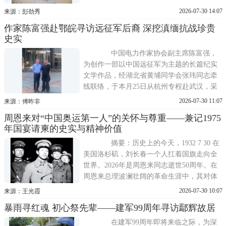
区苏皖江北地区日军受降地点，最初拟定于
2026-07-30 14:07
来源：彭劲秀
徐州，后几经调整，最终落址蚌埠。
作家陈富强赴鄂皖寻访远征军后裔 深挖滇缅抗战珍贵
史实
中国电力作家协会副主席陈富强，
为创作一部以中国远征军为主题的长篇纪实
文学作品，经湖北省黄埔同学会张玮同志牵
线联络，于本月25日从杭州专程赴武汉，采
访了远征军原第七十一军第八十八师参谋长
2026-07-30 11:07
来源：傅昨非
傅碧人将军之子傅昨非先生。 傅昨非热
周恩来对“中国奥运第一人”的关怀与尊重——兼记1975
情接待了陈富强一行，详细讲述了父亲傅碧
年国宴请柬的史实与精神价值
人将军在滇缅抗战前线的作战经历，同时无
偿提供了一批滇缅战场珍贵历史史
摘要：历史上的今天，1932 7 30 在
美国洛杉矶，刘长春一个人扛着国旗走向全
世界。2026年是周恩来同志逝世50周年。在
周恩来总理波澜壮阔的革命生涯中，其对体
育事业的关怀、对爱国体育工作者的尊重，
2026-07-30 10:07
来源：王光霞
构成了一段温润而厚重的历史侧影。以中国
暴雨寻红魂 初心祭先辈——建军99周年寻访鄢辉故居
奥运第一人刘长春为切入点，钩沉1932年洛
杉矶奥运会，考证1975年第三届全运会期间
在建军99周年即将来临之际，为深