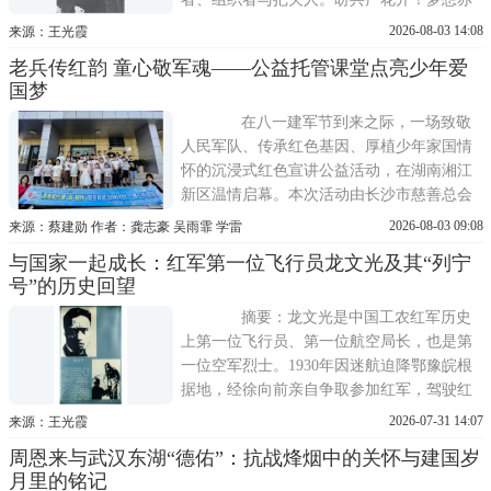
色的旗儿飞扬！本文以1948年至1949年中国
2026-08-03 14:08
来源：王光霞
人民解放军军旗、军徽的酝酿、设计、审定
老兵传红韵 童心敬军魂——公益托管课堂点亮少年爱
与颁行为线索，系统梳理周恩来在提议启
国梦
动、亲自主持设计、细节把关、推动落地四
个阶段中的具体工作，揭示其在八一
在八一建军节到来之际，一场致敬
人民军队、传承红色基因、厚植少年家国情
怀的沉浸式红色宣讲公益活动，在湖南湘江
新区温情启幕。本次活动由长沙市慈善总会
2026年创益合伙人计划支持、共青团·伙伴计
2026-08-03 09:08
来源：蔡建勋 作者：龚志豪 吴雨霏 学雷
划赋能，长沙市星城学雷锋志愿服务发展中
与国家一起成长：红军第一位飞行员龙文光及其“列宁
心承办。活动走进梅溪湖街道阳明山庄社区
号”的历史回望
和望城区黄金园街道黄金园村爱心托管班，
为70余名快递外卖从业人员子女
摘要：龙文光是中国工农红军历史
上第一位飞行员、第一位航空局长，也是第
一位空军烈士。1930年因迷航迫降鄂豫皖根
据地，经徐向前亲自争取参加红军，驾驶红
军第一架飞机列宁号参加黄安战役等作战，
2026-07-31 14:07
来源：王光霞
开创了人民军队地空协同的先河。本文以其
周恩来与武汉东湖“德佑”：抗战烽烟中的关怀与建国岁
人生转折与革命实践为脉络，结合徐向前、
月里的铭记
钱钧等当事人的评价，探讨在国家和军队幼