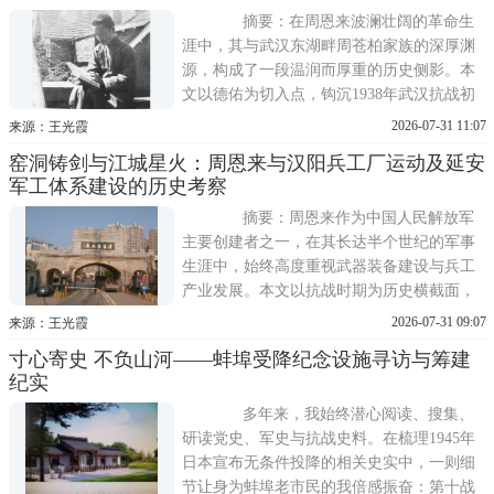
年期，一个技术军人如何与新生红
摘要：在周恩来波澜壮阔的革命生
涯中，其与武汉东湖畔周苍柏家族的深厚渊
源，构成了一段温润而厚重的历史侧影。本
文以德佑为切入点，钩沉1938年武汉抗战初
期周恩来出席周德佑追悼会并亲赠模范青年
2026-07-31 11:07
来源：王光霞
牌匾的史实，梳理1949年第一届全国文代会
窑洞铸剑与江城星火：周恩来与汉阳兵工厂运动及延安
期间周恩来对周德佑坟茔立碑的殷切询问，
军工体系建设的历史考察
以及其对周苍柏捐献海光农圃（东湖风景区
前身）的批准接收，从统战智慧、
摘要：周恩来作为中国人民解放军
主要创建者之一，在其长达半个世纪的军事
生涯中，始终高度重视武器装备建设与兵工
产业发展。本文以抗战时期为历史横截面，
双向考察周恩来与汉阳兵工厂工人运动的统
2026-07-31 09:07
来源：王光霞
战交集，以及其在延安领导陕甘宁边区机器
寸心寄史 不负山河——蚌埠受降纪念设施寻访与筹建
厂研制无名式马步枪与八一式马步枪的军工
纪实
实践。研究表明，周恩来在国统区通过营救
汉阳兵工抗敌工作团干部展现了高
多年来，我始终潜心阅读、搜集、
研读党史、军史与抗战史料。在梳理1945年
日本宣布无条件投降的相关史实中，一则细
节让身为蚌埠老市民的我倍感振奋：第十战