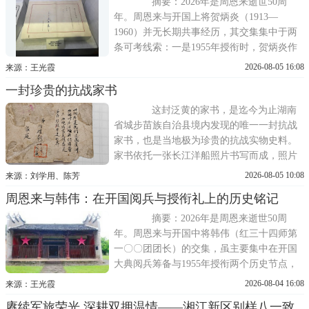
于《周恩来年谱》、《董必武年谱》
摘要：2026年是周恩来逝世50周
年。周恩来与开国上将贺炳炎（1913—
1960）并无长期共事经历，其交集集中于两
条可考线索：一是1955年授衔时，贺炳炎作
为准兵团级破格授上将。二是1958年春周恩
2026-08-05 16:08
来源：王光霞
来以国务院总理身份途经成都，与时任成都
一封珍贵的抗战家书
军区司令员贺炳炎当面交谈并问及陈毅父母
居蓉情况；本文以档案、党史刊物互证，厘
这封泛黄的家书，是迄今为止湖南
清两人关系定位，以排雷若干网络误传。
省城步苗族自治县境内发现的唯一一封抗战
家书，也是当地极为珍贵的抗战实物史料。
家书依托一张长江洋船照片书写而成，照片
正面定格了渡江船只的影像，背面寥寥数十
2026-08-05 10:08
来源：刘学用、陈芳
言，字字质朴、句句赤诚，承载着一位湘籍
周恩来与韩伟：在开国阅兵与授衔礼上的历史铭记
将士的家国情怀与报国初心。
摘要：2026年是周恩来逝世50周
年。周恩来与开国中将韩伟（红三十四师第
一〇〇团团长）的交集，虽主要集中在开国
大典阅兵筹备与1955年授衔两个历史节点，
却深刻体现了周恩来对湘江战役幸存者的深
2026-08-04 16:08
来源：王光霞
切关怀与对革命历史的郑重铭记。本文以原
赓续军旅荣光 深耕双拥温情——湘江新区别样八一致