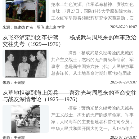
周恩来抱病邀请刘长春，这一
挖本土红色资源、传承革命精神、赓续红色
血脉，7月27日，国防科技大学原某院大校、
工农红军早期将领鄢辉研究专家蔡建勋，安
化县益民社会工作服务中心党支部书记高朝
2026-07-29 10:07
来源：蔡建勋 作者：羽飞 龚志豪 学雷
飞一行，风雨兼程奔赴沅江市南嘴镇和谐
从飞夺泸定到文革护驾——杨成武与周恩来的军事政治
村，寻访老红军鄢辉革命足迹、慰问革命后
交往史考（1929—1976）
人。这是蔡建勋第18次专程踏访鄢辉出生
地、战斗地与安葬地，以持久坚守深
摘要：杨成武是久经考验的忠诚的
共产主义战士，杰出的无产阶级革命家、军
事家，也是新中国第六任（代）人民解放军
总参谋长。从土地革命时期红军"模范团政
委"到抗战"黄土岭功臣"，从开国大典阅兵副
2026-07-29 09:07
来源：王光霞
总指挥到"文革"期间代总参谋长、军委办事
从草地担架到海上阅兵——萧劲光与周恩来的革命交往
组组长，杨成武的军事生涯始终与周恩来的
与战友深情考论（1925—1976）
政治领导紧密交织。据《周恩来年谱》记
载，两人相关条目达64条之多，涵盖...
摘要：萧劲光是久经考验的忠诚共
产主义战士、杰出的无产阶级革命家、军事
家，人民海军的主要创建者和首任司令员，
中华人民共和国开国大将之一。从1925年广
州初识周恩来并受派赴国民革命军第二军工
2026-07-29 09:07
来源：王光霞