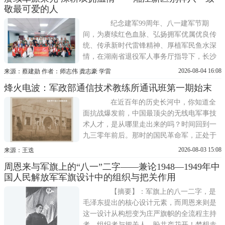
始档案与亲历者回忆为依据，还原周恩来在
敬最可爱的人
开国大典前点名韩伟受阅、在授衔仪式上亲
授中将并嘱托传承陈树湘遗志的史实
纪念建军99周年、八一建军节期
间，为赓续红色血脉、弘扬拥军优属优良传
统、传承新时代雷锋精神、厚植军民鱼水深
情，在湖南省退役军人事务厅指导下，长沙
市湘江新区退役军人事务局、麓谷街道党工
2026-08-04 16:08
来源：蔡建勋 作者：师志伟 龚志豪 学雷
委联合主办，和馨园社区党总支、《雷锋》
烽火电波：军政部通信技术教练所通讯班第一期始末
杂志社湖南通联站等单位共同承办热血铸军
魂八一主题茶话会。辖区现役军人、退役军
在近百年的历史长河中，你知道全
人、困难老兵、优秀退役军人代表以
面抗战爆发前，中国最顶尖的无线电军事技
术人才，是从哪里走出来的吗？时间回到一
九三零年前后。那时的国民革命军，正处于
从旧式步兵向现代化技术兵种转变的关键节
2026-08-03 15:08
来源：王迭
点。而最稀缺的，就是懂无线电，懂战地通
周恩来与军旗上的“八一”二字——兼论1948—1949年中
信的“理科精英”。
国人民解放军军旗设计中的组织与把关作用
【摘要】：军旗上的八一二字，是
毛泽东提出的核心设计元素，而周恩来则是
这一设计从构想变为庄严旗帜的全流程主持
者、组织者与把关人。盼共产花开！梦想赤