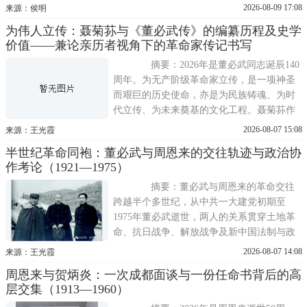
支，在民族危亡的抗战年代里，扛起为国铸
2026-08-09 17:08
来源：侯明
剑、救亡图存的重任，将黄埔亲爱精诚的精
为伟人立传：聂菊荪与《董必武传》的编纂历程及史学
神火种播撒在中原沃土，既书写了中原儿女
价值——兼论亲历者视角下的革命家传记书写
浴血御敌的壮阔史诗，也沉淀下跨越海峡、
薪火相传的黄埔情缘。 黄埔军校
摘要：2026年是董必武同志诞辰140
周年。为无产阶级革命家立传，是一项神圣
而艰巨的历史使命，亦是为民族铸魂、为时
代立传、为未来奠基的文化工程。聂菊荪作
为湖北沔阳籍学者、董必武身边工作十年的
2026-08-07 15:08
来源：王光霞
亲历者及高校领导，在1978年与董必武夫人
半世纪革命同袍：董必武与周恩来的交往轨迹与政治协
何莲芝商议并经有关部门批准后，发起成立
作考论（1921—1975）
董必武年谱传记编撰组，主持编纂《董必武
年谱》、《董必武选集》、《董
摘要：董必武与周恩来的革命交往
跨越半个多世纪，从中共一大建党初期至
1975年董必武逝世，两人的关系贯穿土地革
命、抗日战争、解放战争及新中国法制与政
权建设等多个历史阶段。作为中共一大代表
2026-08-07 14:08
来源：王光霞
与开国总理，他们在长征特殊战线、国统区
周恩来与贺炳炎：一次成都面谈与一份任命书背后的高
统战与隐蔽战线、政务院代职及晚年相互守
层交集（1913—1960）
望上形成了独特的同志加战友模式。本文基