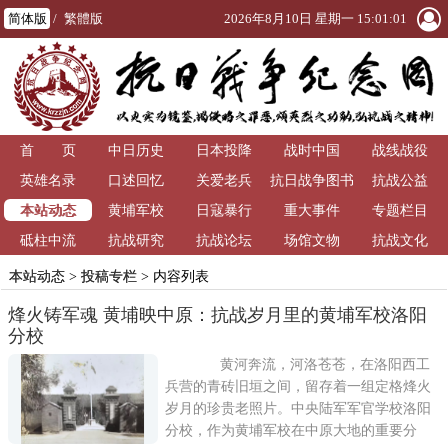
简体版
/
繁體版
2026年8月10日 星期一 15:01:01
首 页
中日历史
日本投降
战时中国
战线战役
英雄名录
口述回忆
关爱老兵
抗日战争图书
抗战公益
本站动态
黄埔军校
日寇暴行
重大事件
馆
专题栏目
砥柱中流
抗战研究
抗战论坛
场馆文物
抗战文化
本站动态
>
投稿专栏
> 内容列表
烽火铸军魂 黄埔映中原：抗战岁月里的黄埔军校洛阳
分校
黄河奔流，河洛苍苍，在洛阳西工
兵营的青砖旧垣之间，留存着一组定格烽火
岁月的珍贵老照片。中央陆军军官学校洛阳
分校，作为黄埔军校在中原大地的重要分