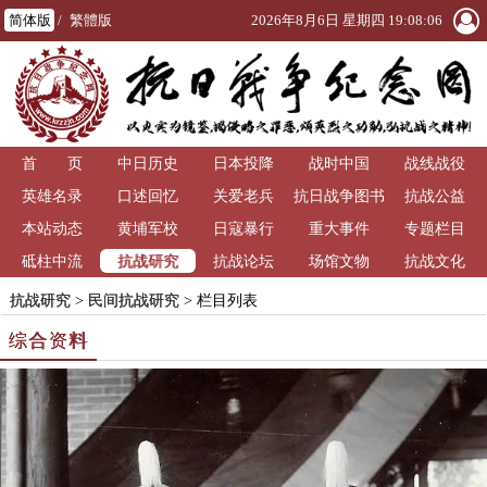
简体版
/
繁體版
2026年8月6日 星期四 19:08:07
首 页
中日历史
日本投降
战时中国
战线战役
英雄名录
口述回忆
关爱老兵
抗日战争图书
抗战公益
本站动态
黄埔军校
日寇暴行
重大事件
馆
专题栏目
抗战研究
砥柱中流
抗战论坛
场馆文物
抗战文化
抗战研究
>
民间抗战研究
> 栏目列表
综合资料