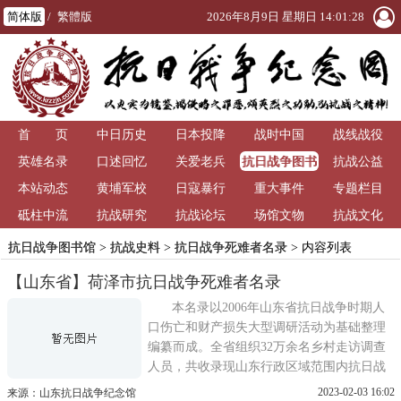
简体版
/
繁體版
2026年8月9日 星期日 14:01:29
首 页
中日历史
日本投降
战时中国
战线战役
抗日战争图书
英雄名录
口述回忆
关爱老兵
抗战公益
馆
本站动态
黄埔军校
日寇暴行
重大事件
专题栏目
砥柱中流
抗战研究
抗战论坛
场馆文物
抗战文化
抗日战争图书馆
>
抗战史料
>
抗日战争死难者名录
> 内容列表
【山东省】荷泽市抗日战争死难者名录
本名录以2006年山东省抗日战争时期人
口伤亡和财产损失大型调研活动为基础整理
编纂而成。全省组织32万余名乡村走访调查
人员，共收录现山东行政区域范围内抗日战
争期间(1937 年7月至1945 年8月)因战争因素
2023-02-03 16:02
来源：山东抗日战争纪念馆