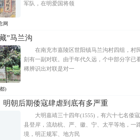
军队，在明爱国将领
念网
藏”马兰沟
在南充市嘉陵区世阳镇马兰沟村四组，村
刻有一副对联。由于年代久远，个中部分字已
稀辨识出对联是对一
都)
：明朝后期倭寇肆虐到底有多严重
大明嘉靖三十四年(1555)，有六十七名倭
县登岸，流劫杭、严、徽、宁、太平等地，一
境，明正规军、地方民