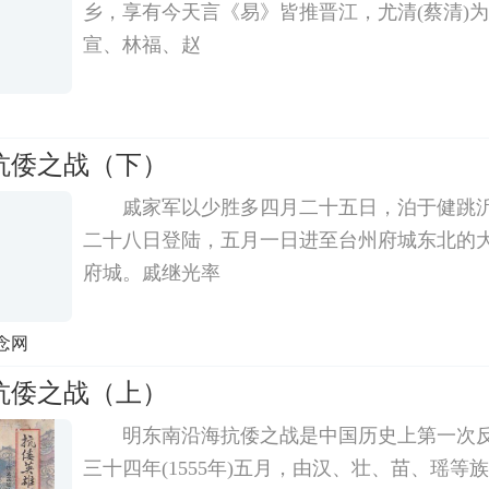
乡，享有今天言《易》皆推晋江，尤清(蔡清)
宣、林福、赵
抗倭之战（下）
戚家军以少胜多四月二十五日，泊于健跳
二十八日登陆，五月一日进至台州府城东北的
府城。戚继光率
念网
抗倭之战（上）
明东南沿海抗倭之战是中国历史上第一次
三十四年(1555年)五月，由汉、壮、苗、瑶等