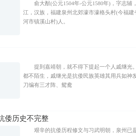
俞大猷(公元1504年-公元1580年)，字
江，汉族，福建泉州北郊濠市濠格头村(今福建
河市镇溪山村)人。
提到嘉靖朝，就不得下提起一个人戚继光
都不陌生，戚继光是抗倭民族英雄其用兵如神
刀编有三才阵、鸳鸯
 抗倭历史不完整
艰辛的抗倭历程修文与习武明朝，泉州已