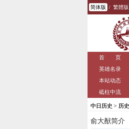
简体版
/
繁體版
首 页
英雄名录
本站动态
砥柱中流
中日历史
>
历
俞大猷简介