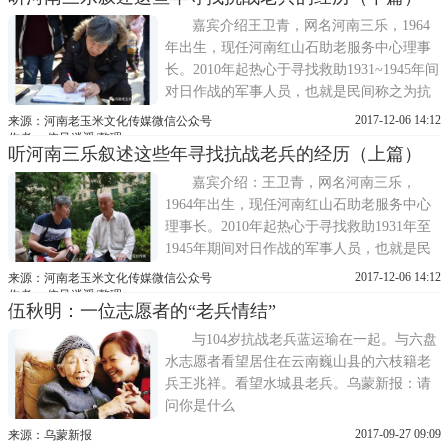
震撼和感动，从那时起，他开始关注这个人
群。由此认识了洛阳的李磊、南阳的老焦、
嘉宾介绍王卫青，网名河南三乐，1964
薛莲等人。2010年，王卫青和洛阳李磊...
年出生，现任河南红山石助老服务中心理事
长。2010年起热心于寻找救助1931~1945年间
对日作战的军事人员，也就是民间称之为抗
战老兵的这个群体。7年来，他的团队寻访到
2017-12-06 14:12
来源：河南老玉米文化传媒微信公众号
的抗战老兵合计达千余人。那么我们河南这
作者： 依风逍遥/整理
听河南三乐叙述这些年寻找抗战老兵的经历（上篇）
时候寻找抗战老兵就开始爆发，因为是主动
信息核实率比较高，他们也相信我们的，省
嘉宾介绍：王卫青，网名河南三乐，
了很多的口舌嘛，你像去年开始...
1964年出生，现任河南红山石助老服务中心
理事长。2010年起热心于寻找救助1931年至
1945年期间对日作战的军事人员，也就是民
间称之为抗战老兵的这个群体。7年来，河南
2017-12-06 14:12
来源：河南老玉米文化传媒微信公众号
三乐带领他的团队寻访到的抗战老兵合计达
作者： 依风逍遥/整理
伍秋明：一位志愿者的“老兵情结”
1900余人，其中目前健在的有1200余人。主
持人：今天我们荣幸的请到关爱抗战老兵志
与104岁抗战老兵蓝运瑜在一起。与六盘
愿者，网友河南三乐先生讲述老兵...
水志愿者看望居住在云南巍山县的六枝籍老
兵王兆祥。看望水城县老兵。乌蒙新报：请
问你是什么
2017-09-27 09:09
来源：乌蒙新报