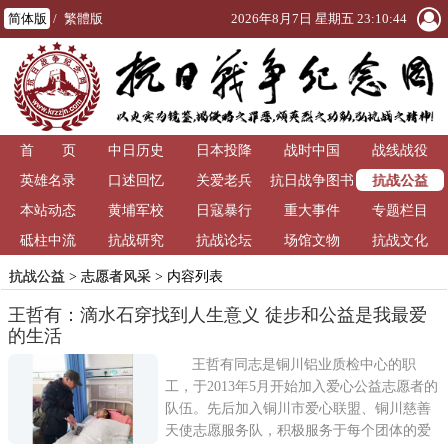
简体版
/
繁體版
2026年8月7日 星期五 23:10:45
首 页
中日历史
日本投降
战时中国
战线战役
抗战公益
英雄名录
口述回忆
关爱老兵
抗日战争图书
本站动态
黄埔军校
日寇暴行
重大事件
馆
专题栏目
砥柱中流
抗战研究
抗战论坛
场馆文物
抗战文化
抗战公益
>
志愿者风采
> 内容列表
王哲有：滴水石穿找到人生意义 徒步和公益是我最爱
的生活
王哲有同志是铜川铝业质检中心的职
工，于2013年5月开始加入爱心公益志愿者的
队伍。先后加入铜川市爱心联盟、铜川慈善
天使志愿服务队，积极服务于每个团体的爱