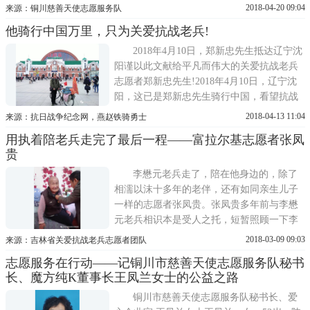
心公益志愿活动。他相信个人的力量虽然渺
2018-04-20 09:04
来源：铜川慈善天使志愿服务队
小，但是积少成多，滴水穿石，再小的水滴
他骑行中国万里，只为关爱抗战老兵!
也能激起涟漪。(左一为王哲有)在接近五年
的公益人生路中，他经常利用个人休息时间
2018年4月10日，郑新忠先生抵达辽宁沈
参加各种公益活动。2013年5月开始...
阳谨以此文献给平凡而伟大的关爱抗战老兵
志愿者郑新忠先生!2018年4月10日，辽宁沈
阳，这已是郑新忠先生骑行中国，看望抗战
老兵的第245站，而油宏熙老人则是郑新忠先
2018-04-13 11:04
来源：抗日战争纪念网，燕赵铁骑勇士
生看望的第280位抗战老兵。3年千里走单
用执着陪老兵走完了最后一程——富拉尔基志愿者张凤
骑，足迹遍布全国27个省份，行程数万公
贵
里，他就是骑行中国，看望抗战老兵第一人-
郑新忠先生。郑新忠先生是河北保...
李懋元老兵走了，陪在他身边的，除了
相濡以沫十多年的老伴，还有如同亲生儿子
一样的志愿者张凤贵。张凤贵多年前与李懋
元老兵相识本是受人之托，短暂照顾一下李
懋元老兵。张凤贵却从此与老兵结下了不解
2018-03-09 09:03
来源：吉林省关爱抗战老兵志愿者团队
之缘，李懋元老兵从平时的各类琐碎小事到
志愿服务在行动——记铜川市慈善天使志愿服务队秘书
历次重病，都有张凤贵忙前忙后的身影。张
长、魔方纯K董事长王凤兰女士的公益之路
凤贵是当地一家工厂的工人，还经常上夜
班，生活压力也很大。与志愿者们交...
铜川市慈善天使志愿服务队秘书长、爱