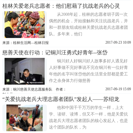
桂林关爱老兵志愿者：他们慰藉了抗战老兵的心灵
从2008年起，桂林的志愿者胡子因一次
偶然的机会，开始接触和关注抗战老兵，并
和一群朋友组成桂林关爱抗战老兵志愿者团
队。多年来，他们
2017-09-23 10:09
来源：桂林生活网—桂林日报
慈善天使在行动：记铜川汪勇式好青年--张岱
铜川好人好铜川好人故事多好人遇见好
人好事做不完好事说不完在铜川有一位好青
年他的名字叫张岱他的生活里全部都是爱工
作之余身体力行做慈善
2017-09-19 15:09
来源：铜川慈善天使志愿服务队 作者：
刘小元
“关爱抗战老兵大理志愿者团队”发起人——苏绍龙
他和中国千千万万的学生一样，上大
学、读研、读博，但又不一样，他是关爱抗
战老兵大理志愿者团队的核心发起人，也是
这个团队的队长，为