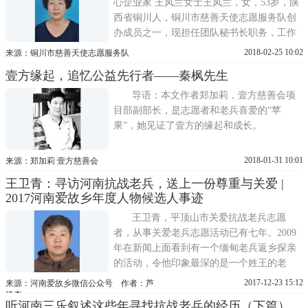
心企业家 王凤兰女士王凤兰，女，53岁，陕
西省铜川人，铜川市慈善天使志愿服务队创
办成员之一，现担任团队秘书长职务，工作
期间认真勤恳，任劳任怨，工作雷厉风行，
2018-02-25 10:02
来源：铜川市慈善天使志愿服务队
成果显著。多年来，长期活跃在铜川社会各
壹方缘起，追忆公益先行者——秦枫先生
界，无论是汶川地震、玉树地震、还是云南
鲁甸地震，还是2017年榆林水灾她都率先捐
导语：本文作者郑加莉，壹方慈善会项
款捐物达10多万余元，更值得称...
目部副部长，是志愿者和老兵喜爱的“苹
果”，她见证了壹方的缘起和成长。
2018-01-31 10:01
来源：郑加莉 壹方慈善会
王卫青：寻访河南抗战老兵，送上一份尊重与关爱 |
2017河南爱故乡年度人物候选人事迹
王卫青，平顶山市关爱抗战老兵志愿
者，从事关爱老兵志愿活动已有七年。2009
年在新闻上面看到有一个缅甸老兵返乡探亲
的活动，令他印象最深的是一个姓王的老
兵，他下车后第一个动作就捏脚下的黄土放
2017-12-23 15:12
来源：河南爱故乡微信公众号 作者：芦
在嘴里，那种乡情、那种场景让他深深受到
建森
听河南三乐叙述这些年寻找抗战老兵的经历（下篇）