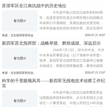
党史自主知识体系具有重要的指导意义。新
苏浙军区在江南抗战中的历史地位
时代以来，中共党史研究在理论深化、现实
回应、格局拓展等方面均有显著推进。在正
今年是中国人民抗日战争胜利80周
确党史观指导下，学界涌现出一批
年，也是苏浙军区成立80周年我们此回顾当
年前辈们不畏牺牲、英勇抗敌的光荣历程，
传承和发扬党的优良传统作风，坚定实现中
华民族伟大复兴的信念，意义重大。 20
2026-07-21 16:07
来源：北京新四军研究会
年前，时任浙江省委书记的习近平同志，在
新四军苏北指挥部：战略举措、辉煌成就、深远启示
纪念苏浙军区成立60周座谈会上指出：苏浙
军区和浙西抗日根据地的创建史，是一部广
1940年7月12日，经中共中央、中共
大军民在中国共产党领导下前仆后
中央革命军事委员会（以下简称中央军委）
批准，新四军苏北指挥部在江苏扬州江都塘
头镇成立，陈毅任指挥兼政委，粟裕任副指
挥兼参谋长，刘炎、钟期光分别政治部主
2026-07-21 15:07
来源：北京新四军研究会
任、副主任所属部队统一整编为3个纵队，军
科学的千里眼顺风耳——新四军无线电技术侦察工作纪
力7000余人。 皖南事变发生后，中共中
实
央军委于1941年1月20日发布以华中新四军八
路军总指挥部为基础重建新四军
今年是中国人民抗日战争暨世界反
法西斯战争胜利80周年。从日本军国主义发
动九一八事变算起，中国人民经过14年浴血