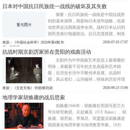
全独立的奋斗目标。确立这一奋斗目标，是
日本对中国抗日民族统一战线的破坏及其失败
基于近代中国长期遭受帝国主义列强侵略、
压迫、掠夺，处于国将不国的危亡境地而作
摘要：抗日民族统一战线是中国抗战胜
出的民族革命政治宣示。 自18
利的基本保障，既影响日本侵华战略，也牵
动世界反法西斯战争全局。战时日本认识到
国民党推行独裁统治、抗日态度摇摆、制造
反共摩擦，而中国共产党则是抗日民族统一
2026-07-03 17:07
来源：《中国社会科学》2026年第4期 作
战线的主要肇基者、践行者、维护者与坚守
者：王美平
抗战时期京剧厉家班在贵阳的戏曲活动
者，是其侵略中国的最大阻碍。日本遂实施
防共回廊联资反共东亚新秩序大东亚共荣圈
京剧作为中华戏曲艺术皇冠上最璀璨的
等侵略图谋，利用三国同盟日
明珠，承载着千百年的文化底蕴和艺术精
髓，在历史长河中不断传承发展。抗战时
期，风云变幻，山河破碎，特殊的历史环境
推动着大量文艺团体踏上颠沛的迁徙之路。
2026-06-23 15:06
来源：《文史天地》 许勃潮/刘岩
在这浩荡的文艺迁徙队伍中，京剧厉家班宛
地理学家胡焕庸的战后思索
如一颗响当当的铜豌豆，执着而坚韧，在动
荡的时局中辗转漂泊。因缘际会，抗战风云
胡焕庸1946年，胡焕庸在美国马里兰大
中，厉家班曾先后两次踏上贵阳这
学任研究教授。左起佩克（O E Baker）、胡
焕庸、胡乔如、李旭旦。民盟盟员胡焕庸是
我国著名地理学家与地理教育学家。1935