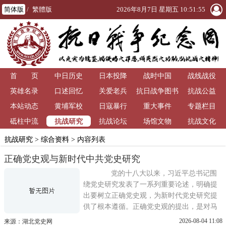
简体版
/
繁體版
2026年8月7日 星期五 10:51:55
首 页
中日历史
日本投降
战时中国
战线战役
英雄名录
口述回忆
关爱老兵
抗日战争图书
抗战公益
本站动态
黄埔军校
日寇暴行
重大事件
馆
专题栏目
抗战研究
砥柱中流
抗战论坛
场馆文物
抗战文化
抗战研究
>
综合资料
> 内容列表
正确党史观与新时代中共党史研究
党的十八大以来，习近平总书记围
绕党史研究发表了一系列重要论述，明确提
出要树立正确党史观，为新时代党史研究提
供了根本遵循。正确党史观的提出，是对马
克思主义史学理论的创新发展，对构建中共
2026-08-04 11:08
来源：湖北党史网