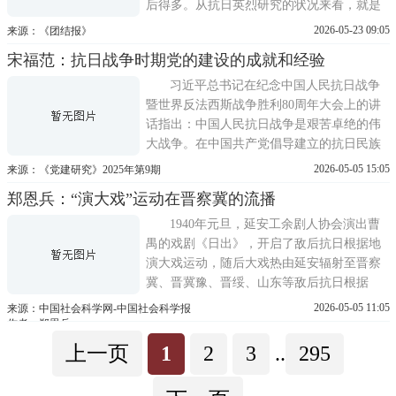
后得多。从抗日英烈研究的状况来看，就是
如此。资料是研究的先导，那么我们在开展
2026-05-23 09:05
来源：《团结报》
抗日英烈研究时可以从哪些途径获取资料，
宋福范：抗日战争时期党的建设的成就和经验
对于所获取的不同类型的资料又该予以怎样
的内在观照呢？笔者以为，这大抵有如下几
习近平总书记在纪念中国人民抗日战争
个方面。档案资料历
暨世界反法西斯战争胜利80周年大会上的讲
话指出：中国人民抗日战争是艰苦卓绝的伟
大战争。在中国共产党倡导建立的抗日民族
统一战线旗帜下，中国人民以铮铮铁骨战强
2026-05-05 15:05
来源：《党建研究》2025年第9期
敌、以血肉之躯筑长城，取得近代以来反抗
郑恩兵：“演大戏”运动在晋察冀的流播
外敌入侵的第一次完全胜利。中国人民抗日
战争时期，中国共产党的力量迅速发展并不
1940年元旦，延安工余剧人协会演出曹
断壮大，党的建设成为党在中
禺的戏剧《日出》，开启了敌后抗日根据地
演大戏运动，随后大戏热由延安辐射至晋察
冀、晋冀豫、晋绥、山东等敌后抗日根据
地。处于血与火交织的抗战前线的晋察冀，
2026-05-05 11:05
来源：中国社会科学网-中国社会科学报
要求战时文艺必须同时具备艺术价值和政治
作者：郑恩兵
价值的双重属性，即以艺术性的感化功能和
上一页
1
2
3
..
295
通俗易懂的宣传力达到战争动员、生产建设
的目的。而戏剧作为艺术底