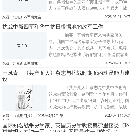
毅、粟裕领导的新四军苏北指挥部，以7000
人（真正的战斗人员仅5000人）的兵力，战
胜了国民党顽固派韩德勤装备精良的3万之
2026-07-21 10:07
来源：北京新四军研究会
众，歼灭其1 1万余人，取得了黄桥决战的胜
抗战中新四军和华中抗日根据地的敌军工作
利。这一胜利奠定了苏北抗战大局，为实现
党中央提出的向南巩固、向东作战、向北发
摘要：瓦解敌军历来为兵家所关
展的战略打下了坚实的基础。黄桥一
注。我国古代著名军事家孙子倡导上兵伐
谋，其次伐交，其次伐兵，其下攻城。毛泽
东也曾精辟地指出:我们的胜利不但是依靠我
军的作战，而且依靠敌军的瓦解。历史已经
2026-07-21 10:07
来源：北京新四军研究会
证明了这个论断的正确，他的预见也早已变
王凤青：《共产党人》杂志与抗战时期党的动员能力建
成了现实。抗日战争时期，新四军面对日伪
设
军双重作战对象，认真贯彻我党对敌军工作
的一系列新的方针和政策，创造性地
《共产党人》杂志是中共中央创办
的党内理论刊物，创刊于1939年10月，停刊
于1941年8月，共出版19期。该时期正处于国
民党大力推行反共政策，抗日民族统一战线
出现严重倒退之际。抗日战争既是军事战，
2026-07-14 16:07
来源：《光明日报》（2025年5月7日 第
也是人心战，只有通过卓有成效的动员工
11版）
国际知名战争史学家、英国历史学教授奥弗里接受《环
作，才能汇成陷敌于灭顶之灾的汪洋大海，
球时报》专访表示：“1931年无疑是这一切的起点”