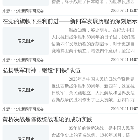
奋战，终于战胜了日本略者，为世界反法西
斯战争的胜利作出了巨大贡献。 在日本
2026-07-21 15:07
来源：北京新四军研究会
大举入侵中国之际，由中国共产党领导的南
在党的旗帜下胜利前进——新四军发展历程的深刻启示
方八省游击队组建成新四军深入敌后开展游
击战，发动群众，建立抗日根据地，成为华
温故知新，鉴史明今。在纪念中国
中人民的长城。在这支抗日队伍中
人民抗日战争胜利80周年的日子里，我们感
悟新四军发展历程的深刻启示，对于更加自
觉地捍卫两个确立，增强四个意识，坚定四
个自信，做到两个维护，具有重要意
2026-07-21 14:07
来源：北京新四军研究会
义。 习近平总书记强调指出：任何时候
弘扬铁军精神，锻造“四铁”队伍
任何情况下都以党的旗帜为旗帜、以党的方
向为方向、以党的意志为意志。 新四军
2025年是中国人民抗日战争暨世界
谱写的光辉历史，就是一部在党的旗帜下
反法西斯战争胜利80周年。新四军，这支抗
日铁军，为民族独立、人民解放和世界反法
西斯战争的胜利作出了巨大贡献。新四军万
千将士，用热血和生命铸就了伟大的铁军精
2026-07-21 11:07
来源：北京新四军研究会
神。 2015年12月12日，习近平总书记在
黄桥决战是陈毅统战理论的成功实践
全国党校工作会议上提出，实现全面建成小
康社会奋斗目标、实现中华民族伟大复兴的
85年前的黄桥决战，是中国人民革
中国梦，关键在于培造就具有铁一
命战争史上的著名战例。1940年10月，陈