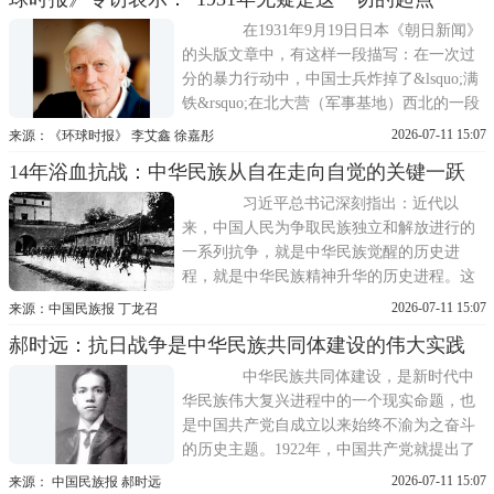
形成弥补武器等等缺陷的补救条件与克服一
切战争困难的前提。危急存亡关头
在1931年9月19日日本《朝日新闻》
的头版文章中，有这样一段描写：在一次过
分的暴力行动中，中国士兵炸掉了&lsquo;满
铁&rsquo;在北大营（军事基地）西北的一段
铁轨，并攻击了我们的铁路守卫。我们的守
2026-07-11 15:07
来源：《环球时报》 李艾鑫 徐嘉彤
卫立刻还击…… 国际知名战争史学家、
14年浴血抗战：中华民族从自在走向自觉的关键一跃
英国埃克塞特大学历史学教授理查德·奥弗里
在其著作《二战新史：鲜血与废墟中的世
习近平总书记深刻指出：近代以
界，1931—1945》中引述了这...
来，中国人民为争取民族独立和解放进行的
一系列抗争，就是中华民族觉醒的历史进
程，就是中华民族精神升华的历史进程。这
种民族觉醒和民族精神升华，在抗日战争时
2026-07-11 15:07
来源：中国民族报 丁龙召
期达到了全新的高度。作为全民族抗战中流
郝时远：抗日战争是中华民族共同体建设的伟大实践
砥柱的中国共产党，倡导建立抗日民族统一
战线，改变了近代中国一盘散沙状况，团结
中华民族共同体建设，是新时代中
带领中华儿女共赴国难、并肩御侮。在
华民族伟大复兴进程中的一个现实命题，也
是中国共产党自成立以来始终不渝为之奋斗
的历史主题。1922年，中国共产党就提出了
推翻国际帝国主义的压迫，达到中华民族完
2026-07-11 15:07
来源： 中国民族报 郝时远