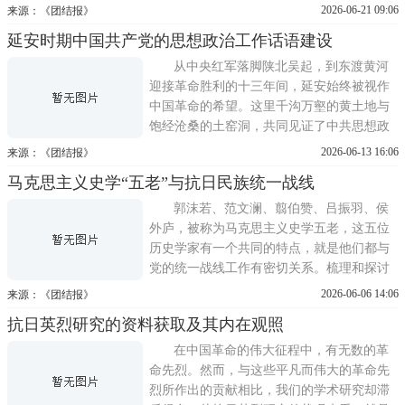
年，他首次提出中国人口地理分界线瑷珲—
2026-06-21 09:06
来源：《团结报》
腾冲线（亦称胡焕庸线），该分界线成为阐
延安时期中国共产党的思想政治工作话语建设
释我国人口空间格局的经典范式。除深耕地
理学研究外，胡焕庸兼具家国视野与社会关
从中央红军落脚陕北吴起，到东渡黄河
怀，立足地理学专业视角，关
迎接革命胜利的十三年间，延安始终被视作
中国革命的希望。这里千沟万壑的黄土地与
饱经沧桑的土窑洞，共同见证了中共思想政
治工作从萌芽至成熟的飞跃历程。马克思主
2026-06-13 16:06
来源：《团结报》
义在延河畔实现了中国化的华丽转变。为何
马克思主义史学“五老”与抗日民族统一战线
中共的政策方针能够成功实现大众化，与人
民群众同呼吸、共命运？恩格斯在《〈1848
郭沫若、范文澜、翦伯赞、吕振羽、侯
年至1850年的法兰西阶级斗争
外庐，被称为马克思主义史学五老，这五位
历史学家有一个共同的特点，就是他们都与
党的统一战线工作有密切关系。梳理和探讨
他们从事统战工作的事迹，揭示知识分子价
2026-06-06 14:06
来源：《团结报》
值作用的真谛，对于深化统一战线史的研究
抗日英烈研究的资料获取及其内在观照
是有意义的。辛亥革命以来，中国革命的道
路曲折坎坷，但革命形势不断高涨。在此背
在中国革命的伟大征程中，有无数的革
景下成长起来的知识分子
命先烈。然而，与这些平凡而伟大的革命先
烈所作出的贡献相比，我们的学术研究却滞