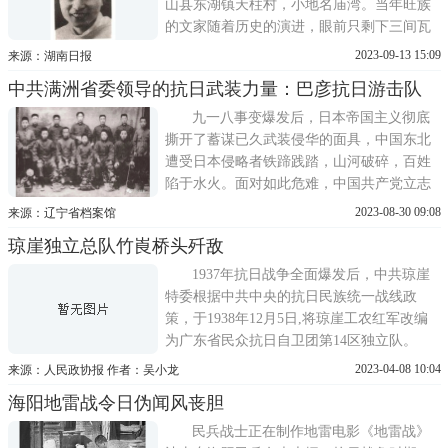
山县东湖镇天柱村，小地名庙湾。当年旺族
的文家随着历史的演进，眼前只剩下三间瓦
屋，但铁道游击队政委文立正的名字却写在
2023-09-13 15:09
来源：湖南日报
中国抗击外敌入侵史上，熠熠发光。2011
中共满洲省委领导的抗日武装力量：巴彦抗日游击队
年，这里成为省级文物保护单位。1、铁道游
击队：中华民族又一个传奇1954年1月，长篇
九一八事变爆发后，日本帝国主义彻底
小说《铁道游击队
撕开了蓄谋已久武装侵华的面具，中国东北
遭受日本侵略者铁蹄践踏，山河破碎，百姓
陷于水火。面对如此危难，中国共产党立志
驱逐日本侵略者，带领不屈服于敌人淫威的
2023-08-30 09:08
来源：辽宁省档案馆
东北人民群众，武装抗击日寇的侵略。1927
琼崖独立总队竹崀桥头歼敌
年，党中央为了统一对东北党组织的领导，
凝聚力量对抗敌人，决定组建中共满洲省
1937年抗日战争全面爆发后，中共琼崖
委。中共满洲省委成立后，
特委根据中共中央的抗日民族统一战线政
策，于1938年12月5日,将琼崖工农红军改编
为广东省民众抗日自卫团第14区独立队。
1939年3月，独立队扩编为广东省琼崖抗日游
2023-04-08 10:04
来源：人民政协报 作者：吴小龙
击独立队总队，依靠海南岛各族人民，在极
海阳地雷战令日伪闻风丧胆
端困难的条件下，积极开展抗日游击战争。
1942年9月上旬，琼文公路附近群众向独立总
民兵战士正在制作地雷电影《地雷战》