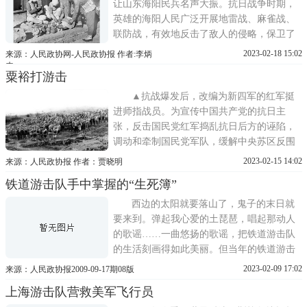
队第二支队报告：近来日军
让山东海阳民兵名声大振。抗日战争时期，
英雄的海阳人民广泛开展地雷战、麻雀战、
联防战，有效地反击了敌人的侵略，保卫了
自己的家园。在八年抗日战争中，海阳民兵
2023-02-18 15:02
来源：人民政协网-人民政协报 作者:李炳
共作战2000余次，毙伤俘敌1500余名，缴获
来
粟裕打游击
各种武器600余件，涌现出县以上英雄模范
500多名。本文是作者根据当地文史资料记载
▲抗战爆发后，改编为新四军的红军挺
整理而成的，我们可以从
进师指战员。为宣传中国共产党的抗日主
张，反击国民党红军捣乱抗日后方的诬陷，
调动和牵制国民党军队，缓解中央苏区反围
剿的压力，1934年6月，中共中央革命军事委
2023-02-15 14:02
来源：人民政协报 作者：贾晓明
员会命令红七军团改编为中国工农红军北上
铁道游击队手中掌握的“生死簿”
抗日先遣队(简称抗日先遣队)。11月4日，红
七军团与红十军合编为红军第十军团。红七
西边的太阳就要落山了，鬼子的末日就
军团改编为第十九师，红十军
要来到。弹起我心爱的土琵琶，唱起那动人
的歌谣……一曲悠扬的歌谣，把铁道游击队
的生活刻画得如此美丽。但当年的铁道游击
队第四任政委、90岁的赵明伟说:土琵琶根本
2023-02-09 17:02
来源：人民政协报2009-09-17期08版
就没有。不过，我们有威慑伪军和伪政权人
上海游击队营救美军飞行员
员的生死簿……从1943年11月至1944年10