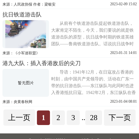
在山西太原集合追随他的学生20多人，一起
2023-02-09 15:02
来源：人民政协报 作者：梁银安
来到河北井陉县城成立了冀西民训处指导特
抗日铁道游击队
派员办事处，简称冀西民训处。当时，冀西
辖区有临城、高邑、赞皇、元氏等10余个
从前有个铁道游击队提起铁道游击队，
县。10月4日，杨秀峰主持
大家肯定不陌生，今天，我们要说的就是铁
道游击队的原型，抗日战争时期的铁道英雄
团队——鲁南铁道游击队。话说抗日战争时
期，鲁南枣庄由于地下蕴藏着丰富的煤炭资
2023-01-31 14:01
来源：《小军迷联盟》
源，加上这里铁路交错，交通便利，自然而
港九大队：插入香港敌后的尖刀
然就成了兵家必争之地。日本人眼睛忒尖，
很快就发现了这个聚宝盆，立马派兵驻扎于
导语：1941年12月，在日寇攻占香港的
此，开始对资源进行
时刻，由中国共产党领导的、活动在广东一
带的抗日游击队——东江纵队与此同时也进
入香港抵抗日寇。1942年2月，东江纵队在香
港成立港九独立大队，并吸纳香港居民加入
2023-01-04 08:01
来源：炎黄春秋网
其中。此后，港九独立大队成为香港抗日的
中坚力量，为打击和牵制日寇、营救在港的
上一页
1
2
3
..
28
下一页
文化界人士和盟军飞行员，及为盟军提供情
报等任务中作出重要贡献。