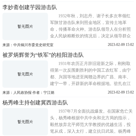
红色历程，参加纪念刘知侠诞辰100周年座谈
李妙斋创建芋园游击队
会。在国庆节来临之际，我们难忘刘知侠笔
下这些新中国的创建者，请跟随作者的脚
1932年秋，刘志丹、谢子长多次率领红
步，听刘知侠夫人刘真骅
军陕甘游击队来到照金地区，宣传土地革
命，传播革命火种。游击队领导人在分析照
金人民缺粮断炊的情况后，决定从领导群众
开展分粮斗争入手，进行创建革命根据地的
2023-02-09 15:02
来源：中共铜川市委党史研究室
斗争，派游击队干部李妙斋来到照金，在照
被罗炳辉誉为“铁军”的桂阳游击队
金镇芋园村一带发动群众，开展地方工作。
李妙斋来到照金后，白天和群众一起下地劳
1931年农历正月辞旧迎新之际，刚刚取
动，了解各种情况;晚上走
得第一次反围剿胜利的中国工农红军，由宁
都、兴国等地进至闽赣边界的广昌、南丰、
建宁一带，开辟新的革命根据地。驻扎在江
西省广昌县的红四军派出红十师第三十团进
2023-02-09 15:02
来源：人民政协报 作者：宁江炳
入建宁西北乡村开展工作;其中一个30多人的
杨秀峰主持创建冀西游击队
工作队，在队长帅宏的带领下从船顶隘开进
桂阳村，打垮了当地的国民党反动武装，在
1937年7月全面抗战爆发。在国家危亡关
桂阳成立了桂阳乡农会，并
头，杨秀峰根据中共中央和北方局的指示，
毅然放弃北平师范大学教授的优越生活，投
笔从戎，深入太行，建立抗日武装。杨秀峰