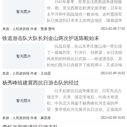
月，赵明伟担任铁道游击队政委。我是第四
1945年春季，世界反法西斯战争捷报频
任政委，干了一年左右。
传。德、意法西斯在欧洲全面溃败，日军在
太平洋和中国战场也一败涂地。这时盟国军
队已推进到日本本土的周边地区，随着战争
的进程，日军丧失了空中优势，美军经常从
2023-02-09 17:02
来源：人民政协报 作者：曹康 曹玲
海上派飞机，对日军重要设施进行轰炸。
铁道游击队大队长刘金山两次护送陈毅始末
1945年4月13日下午，美军一批B24型轰炸机
在战斗机的护航下，飞临上海江湾机场上
抗战后期，在山东枣庄微山湖一带出现
空，轰炸设在这里的日本空军
了一股截列车、打洋行、毁桥梁，令日伪闻
风丧胆的特殊抗日武装——铁道游击队，其
时他们既与日伪展开了殊死搏斗，又成功地
护送过刘少奇、陈毅、罗荣桓、肖华、叶飞
2023-02-09 16:02
来源：人民政协报 作者：王信霞
等多位领导干部顺利通过敌占区。铁道队大
杨秀峰组建冀西抗日游击队的经过
队长刘金山更是身经百战，频繁地活跃在鲁
南一带。他爬火车、炸铁路，无所不能;除汉
白手起家抗日战争爆发后，日军先后占
奸、送干部，英勇机智。他
领北平、天津、保定等地后，向南大举进
犯。中共北方局鉴于杨秀峰在河北省的声
望，要求他在河北展开抗日活动。正值国共
合作共同抗日的形势，国民政府河北省民政
2023-02-09 16:02
来源：人民政协报 作者：麻星甫
厅厅长张荫梧被委任为国民政府军事委员会