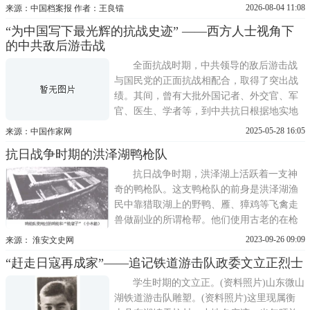
南汇、川沙、奉贤地区的队伍——淞沪游击
2026-08-04 11:08
来源：中国档案报 作者：王良镭
队第五支队，当地群众又称该队为连柏生支
“为中国写下最光辉的抗战史迹” ——西方人士视角下
队。连柏生 连柏生，上海南汇人，早年
的中共敌后游击战
从上海邮务海关学院毕业后返回家乡任教。
1937年上海沦陷后，他与当地爱
全面抗战时期，中共领导的敌后游击战
与国民党的正面抗战相配合，取得了突出战
绩。其间，曾有大批外国记者、外交官、军
官、医生、学者等，到中共抗日根据地实地
考察，并写成大量纪实性著述。这些著述对
2025-05-28 16:05
来源：中国作家网
中共的敌后游击战有大量生动的记载，具有
抗日战争时期的洪泽湖鸭枪队
珍贵的史料价值，亦正面肯定了八路军和新
四军的战绩。是我见过的最克制的军队八路
抗日战争时期，洪泽湖上活跃着一支神
军、新四军与中共领
奇的鸭枪队。这支鸭枪队的前身是洪泽湖渔
民中靠猎取湖上的野鸭、雁、獐鸡等飞禽走
兽做副业的所谓枪帮。他们使用古老的在枪
管里灌填火药和铁砂弹的长管猎枪，每人使
2023-09-26 09:09
来源： 淮安文史网
一条架有鸭枪称之为枪溜子的小木船，在伙
“赶走日寇再成家”——追记铁道游击队政委文立正烈士
头(即有经验的枪手)领导下，穿着高至胸部
的牛皮叉(防水裤)，裹着白头巾，到湖区猎
学生时期的文立正。(资料照片)山东微山
获水上野禽。枪帮每年秋
湖铁道游击队雕塑。(资料照片)这里现属衡