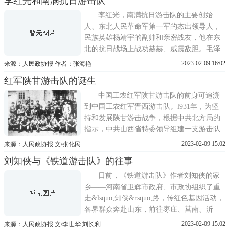
李红光和南满抗日游击队
保定行营民训处主任。通过该行营民训处秘
书长(中共地下党员)温健公推荐，于9月中旬
李红光，南满抗日游击队的主要创始
便任命杨秀峰为冀西民训指
人、东北人民革命军第一军的杰出领导人，
民族英雄杨靖宇的副帅和亲密战友，他在东
北的抗日战场上战功赫赫、威震敌胆。毛泽
东主席曾经亲口赞扬:李红光是东北有名的义
2023-02-09 16:02
来源：人民政协报 作者：张海艳
勇军领袖之一。为了缅怀亲密的战友杨靖宇
红军陕甘游击队的诞生
将军在谱写《东北抗联第一路军军歌》时，
还特意把李红光的名字写在歌词里面。解放
中国工农红军陕甘游击队的前身可追溯
战争时期，在李红光战斗过的
到中国工农红军晋西游击队。l931年，为坚
持和发展陕甘游击战争，根据中共北方局的
指示，中共山西省特委领导组建一支游击队
伍。1931年5月上旬，我国西北地区第一支红
2023-02-09 15:02
来源：人民政协报 文/张化民
军部队：中国工农红军晋西游击队第一大队
刘知侠与《铁道游击队》的往事
(简称晋西游击队)在山西隰县辛庄组建完
毕，大队长拓克宽、政委黄子文(由北方局派
日前，《铁道游击队》作者刘知侠的家
来)、副大队长阎红彦、
乡——河南省卫辉市政府、市政协组织了重
走&lsquo;知侠&rsquo;路，传红色基因活动，
各界群众奔赴山东，前往枣庄、莒南、沂
南、蒙阴等刘知侠生前工作过的地方，重温
2023-02-09 15:02
来源：人民政协报 文/李世华 刘长利