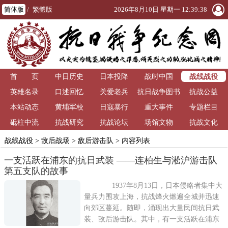
简体版
/
繁體版
2026年8月10日 星期一 12:39:38
战线战役
首 页
中日历史
日本投降
战时中国
英雄名录
口述回忆
关爱老兵
抗日战争图书
抗战公益
本站动态
黄埔军校
日寇暴行
重大事件
馆
专题栏目
砥柱中流
抗战研究
抗战论坛
场馆文物
抗战文化
战线战役
>
敌后战场
>
敌后游击队
> 内容列表
一支活跃在浦东的抗日武装 ——连柏生与淞沪游击队
第五支队的故事
1937年8月13日，日本侵略者集中大
量兵力围攻上海，抗战烽火燃遍全城并迅速
向郊区蔓延。随即，涌现出大量民间抗日武
装、敌后游击队。其中，有一支活跃在浦东