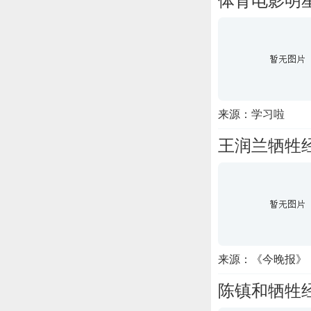
体育电影明
来源：学习啦
王润兰牺牲
来源：《今晚报》
陈镇和牺牲