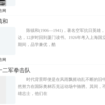
念网
镇和
陈镇和(1906—1941)，著名空军抗日英
达，12岁时回到厦门读书。1926年考入上海
期间，品学兼优，酷
念网
十二军拳击队
时代背景即便是在风雨飘摇动乱不断的旧
然努力在国际奥林匹克运动场中驰骋。其间，
雄志士，他们在