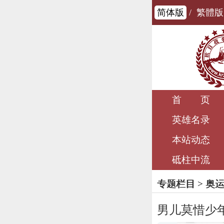
简体版
/
繁體版
首 页
英雄名录
本站动态
砥柱中流
专题栏目
>
奥
男儿莫惜少