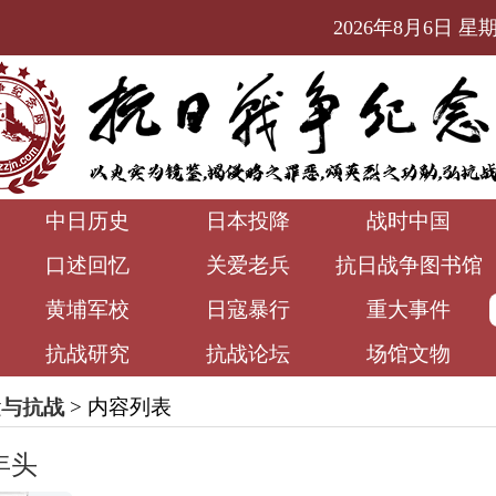
2026年8月6日 星期四
中日历史
日本投降
战时中国
口述回忆
关爱老兵
抗日战争图书馆
黄埔军校
日寇暴行
重大事件
抗战研究
抗战论坛
场馆文物
运与抗战
> 内容列表
年头