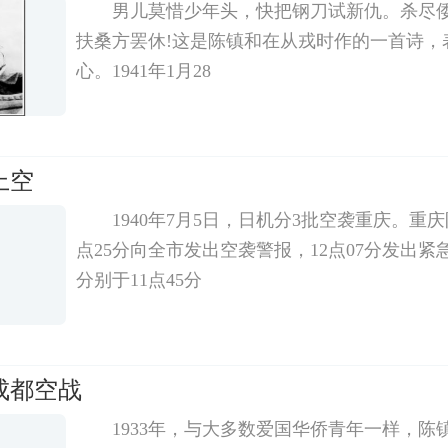
男儿莫惜少年头，快把钢刀试新仇。杀尽
扶桑方罢休!这是陈镇和在从戎时作的一首诗，
心。1941年1月28
上空
1940年7月5日，日机分3批空袭重庆。重
点25分向全市发出空袭警报，12点07分发出
分别于11点45分
成都空战
1933年，与大多数爱国华侨青年一样，陈