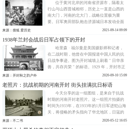
1938年5月12日上
位于黄河北岸的河南省济源市，隔着太
行山与山西晋城相邻，历史上一直是山西的
南大门，河南的北大门，战略位置极为重
要。日军奥田部队炮击济源城日本发动全面
侵华战争以后，1938年2月25日，日军第14师
2021-09-14 09:09
来源：搜狐 爱历史
团酒井支队攻占济源县城。4月的时候，在中
1938年兰封会战后日军占领下的开封
国军队的反攻下，曾短暂光复。1938年7月8
日，在日军发起的山西南部扫荡战时，又再
哈里森 · 福尔曼是美国摄影师和记者，
次遭日军攻占。日军
在二战时期，他曾在中国报道中国人民的抗
日战争事迹。图为开封城墙上刷着 " 日华亲
善，共存共荣 " 的标语。1929 年，开封市正
式成立，一年后又撤市。从 1938 年 6 月到
2020-09-10 15:09
来源：开封秋之韵户外
1945 年 8 月日本侵略军占领开封，开封成为
老照片：抗战初期的河南开封 街头挂满抗日标语
占领下的河南省省会，设立豫东道、开封市
等行政区划。光复后，国民党政府恢复了
今天分享的这一组图组，是来自于抗战
时期的河南开封老照片。这一组照片拍摄的
时间为1933年，在1933年的1月日军进犯山海
关，将侵略的矛头指向了华北地区，日寇的
蛮横行为让中国人民十分愤怒，这些照片均
2020-05-12 16:05
来源：不二书
拍摄于位于华北平原的开封，通过这一组照