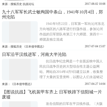
2017-08-02 10:08
来源：搜狐历史 抗战论坛
九十八军军长武士敏殉国中条山，1941年10月4日，郑
州沦陷
1941年9月22日，日军第一军向沁河东北
方向地区的八路军进行扫荡作战，参加沁河
作战的日军部队有第三十六师团、第四十一
师团及独立混成
2017-07-04 15:07
来源：搜狐历史 《日本侵华图志》
日军沿平汉线进军，河南大半沦陷
抗日战争纪念网是一个全面反映中国人
民抗日战争历史的大型综合性主题公益网
站。网站自2014年4月9日建立以来，收集整
理了大量的宝贵资料，以图让人们永远铭记
那些为了中华民族的独立和自由而英勇献身
2017-04-27 14:04
来源：《日本侵华图志》
的先烈和无数为了中华民族的独立和自由做
【图说抗战】飞机装甲车齐上 日军铁蹄下信阳城一片
出贡献的先辈，更好地传承和弘扬中国人民
废墟
为了追求和平正义、捍卫民族独立自由不畏
强暴、不怕牺牲的斗争精神，告诫中...
攻击信阳的日军在平汉线作战。〔大阪