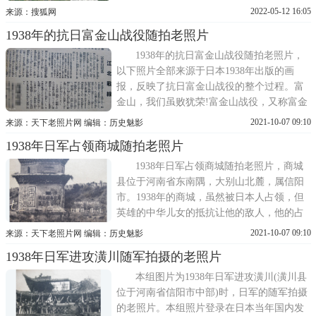
侵略中国的时候，也非常的注重这里，日寇
2022-05-12 16:05
来源：搜狐网
在武汉会战前，派重兵侵略了光州，光州陷
1938年的抗日富金山战役随拍老照片
落后成为了日寇物资运转的重要基地。1938
年9月25日，日寇的森川部队正在光州城外做
1938年的抗日富金山战役随拍老照片，
侦察任务，而此时驻扎在光州城内
以下照片全部来源于日本1938年出版的画
报，反映了抗日富金山战役的整个过程。富
金山，我们虽败犹荣!富金山战役，又称富金
山保卫战、富金山阻击战，是指1938年9月2
2021-10-07 09:10
来源：天下老照片网 编辑：历史魅影
日--9月11日发生在河南省固始县东南部的一
1938年日军占领商城随拍老照片
场震惊中外的山地阻击战，该战是抗战时期
武汉会战的重要组成部分，亦是武汉外围极
1938年日军占领商城随拍老照片，商城
为惨烈的一场战役。
县位于河南省东南隅，大别山北麓，属信阳
市。1938年的商城，虽然被日本人占领，但
英雄的中华儿女的抵抗让他的敌人，他的占
领者-日本军也不得不佩服!在日本国内发行
2021-10-07 09:10
来源：天下老照片网 编辑：历史魅影
的画报封面，也出现了大幅商城抗日宣传文
1938年日军进攻潢川随军拍摄的老照片
字照片!先锋部队远眺商城城商城东城门被攻
破，日本旗飘扬在东城门日军在商城城内扫
本组图片为1938年日军进攻潢川(潢川县
荡
位于河南省信阳市中部)时，日军的随军拍摄
的老照片。本组照片登录在日本当年国内发