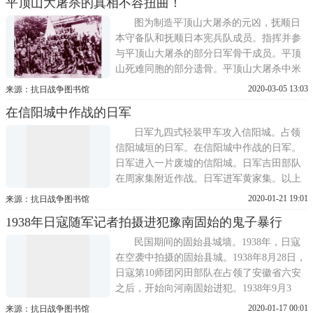
平顶山大屠杀的真相不容扭曲！
片，我们可以来看看抗战初期的开封是什么
模样。照片拍摄于抗日战争初期，位于开封
图为制造平顶山大屠杀的元凶，抚顺日
城内的河南省党部。照
本守备队和抚顺日本宪兵队成员。指挥并参
与平顶山大屠杀的部分日军骨干成员。平顶
山死难同胞的部分遗骨。平顶山大屠杀中米
出生的胎儿与母亲共遭劫难。平顶山大屠杀
2020-03-05 13:03
来源：抗日战争图书馆
中，死难妇女、儿童的部分遗物。平顶山大
在信阳城中作战的日军
屠杀幸存者夏廷泽。平顶山大屠杀幸存者任
成玉。以上图文选自《日本侵华图志》第七
日军九四式轻装甲车攻入信阳城。占领
卷《建立伪满洲国与对东北的统治
信阳城垣的日军。在信阳城中作战的日军。
日军进入一片废墟的信阳城。日军吉田部队
在周家集附近作战。日军进军黄家集。以上
图文选自《日本侵华图志》第十卷《侵占华
2020-01-21 19:01
来源：抗日战争图书馆
中地区（1938-1945）》，马振犊、陆军、潘
1938年日寇随军记者拍摄进犯豫南固始的鬼子暴行
涛编著，山东画报出版社2015年5月出版。
《日本侵华图志》共二十五卷，南京大学资
民国期间的固始县城墙。1938年，日寇
深荣誉教授张宪文主编。教育部人
在空袭中拍摄的固始县城。1938年8月28日，
日寇第10师团冈田部队在占领了安徽省六安
之后，开始向河南固始进犯。1938年9月3
日，进犯固始的日寇冈田部队。1938年9月4
2020-01-17 00:01
来源：抗日战争图书馆