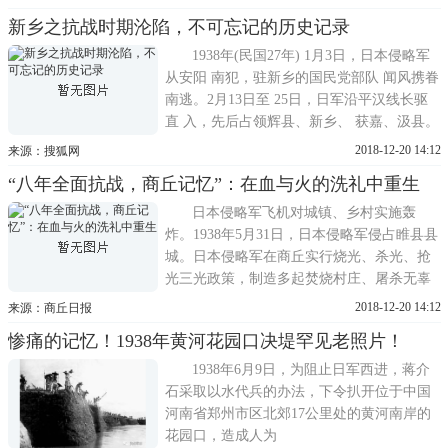
日凌晨，日寇渡过史河，当天便占领了南大
新乡之抗战时期沦陷，不可忘记的历史记录
桥。1938年9月4日，向富金山进犯的日寇。
1938年9月5日，日寇在固始外围与中国军队
1938年(民国27年) 1月3日，日本侵略军
发生激烈交火，遭到了中国守军51
从安阳 南犯，驻新乡的国民党部队 闻风携眷
南逃。2月13日至 25日，日军沿平汉线长驱
直 入，先后占领辉县、新乡、 获嘉、汲县。
另一支由山东 侵来的日军相继占领长垣、 封
2018-12-20 14:12
来源：搜狐网
丘、延津、原阳。 2月14日，日军攻陷新乡
“八年全面抗战，商丘记忆”：在血与火的洗礼中重生
市以前，先进攻国民党军队 设防的汲县杨井
村。他们先 用重炮轰击，继以坦克开 道，
日本侵略军飞机对城镇、乡村实施轰
步、
炸。1938年5月31日，日本侵略军侵占睢县县
城。日本侵略军在商丘实行烧光、杀光、抢
光三光政策，制造多起焚烧村庄、屠杀无辜
村民的大血案。太平集战斗示意图。左下图
2018-12-20 14:12
来源：商丘日报
为苏鲁豫支队一营指挥所。1941年1月20日，
惨痛的记忆！1938年黄河花园口决堤罕见老照片！
八路军第四纵队奉命改编为新四军第四师，
彭雪枫任师长兼政委。图为反顽斗争中的新
1938年6月9日，为阻止日军西进，蒋介
四军第四师
石采取以水代兵的办法，下令扒开位于中国
河南省郑州市区北郊17公里处的黄河南岸的
花园口，造成人为