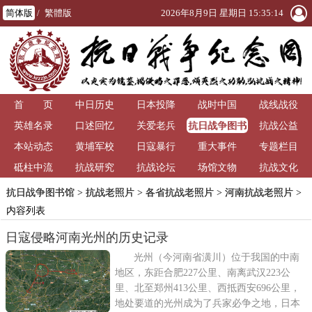
简体版
/
繁體版
2026年8月9日 星期日 15:35:14
首 页
中日历史
日本投降
战时中国
战线战役
抗日战争图书
英雄名录
口述回忆
关爱老兵
抗战公益
馆
本站动态
黄埔军校
日寇暴行
重大事件
专题栏目
砥柱中流
抗战研究
抗战论坛
场馆文物
抗战文化
抗日战争图书馆
>
抗战老照片
>
各省抗战老照片
>
河南抗战老照片
>
内容列表
日寇侵略河南光州的历史记录
光州（今河南省潢川）位于我国的中南
地区，东距合肥227公里、南离武汉223公
里、北至郑州413公里、西抵西安696公里，
地处要道的光州成为了兵家必争之地，日本