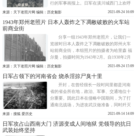
行的军事画报上。日军在潢川城西门上欢呼
胜利日军突破城墙1938 9潢川南北二城航拍
2021-09-24 16:09
来源：天下老照片网 编辑：历史魅影
图，异常珍贵。再次全景展示了老潢川的风
1943年郑州老照片 日本人轰炸之下凋敝破败的火车站
貌!日军强渡壕沟日军大部队入城望河楼现在
前商业街
上面两层已经没有了大顺门，也就是今天说
的中山门
分享一组1943年郑州老照片，让我们一
览彼时日本人轰炸之下凋敝破败的郑州火车
站前商业街，本组照片的拍摄者为哈里森 福
尔曼，拍摄时间为1943年2月。自1938年2月
14日起，日本人的军机对郑州陇海、平汉两
2021-09-24 15:09
来源：天下老照片网 编辑：历史魅影
路附近的商业区进行数次轰炸，其中1938年2
日军占领下的河南省会 烧杀淫掠尸臭十里
月14日大轰炸，郑州火车站前商业街为日寇
轰炸的重点目标，大同路等繁华街道周围林
开封，在曾经很长一段时间里都是河南
立着这一时期特有的民
省的省会所在地，政治、军事、交通地位十
分重要。因此日本在侵略中国期间，为了打
通南北战场，为进攻武汉做准备，同时歼灭
徐州附近的中国军队，于1938年5月左右发起
2021-09-14 14:09
来源：搜狐 爱历史
了兰封会战。为了占领开封，日军在1938年4
日军攻占山西南大门 济源变成人间地狱 党领导的抗日
月9日，进行了首次轰炸。随后日军的轰炸力
武装始终坚持
度越来越大，对开封造成了较大损失。其中