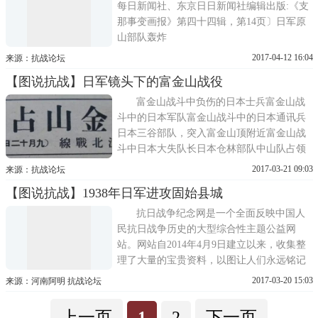
每日新闻社、东京日日新闻社编辑出版:《支
那事变画报》第四十四辑，第14页〕日军原
山部队轰炸
2017-04-12 16:04
来源：抗战论坛
【图说抗战】日军镜头下的富金山战役
富金山战斗中负伤的日本士兵富金山战
斗中的日本军队富金山战斗中的日本通讯兵
日本三谷部队，突入富金山顶附近富金山战
斗中日本大失队长日本仓林部队中山队占领
富金山头1938年日军
2017-03-21 09:03
来源：抗战论坛
【图说抗战】1938年日军进攻固始县城
抗日战争纪念网是一个全面反映中国人
民抗日战争历史的大型综合性主题公益网
站。网站自2014年4月9日建立以来，收集整
理了大量的宝贵资料，以图让人们永远铭记
那些为了中华民族的独立和自由而英勇献身
2017-03-20 15:03
来源：河南阿明 抗战论坛
的先烈和无数为了中华民族的独立和自由做
出贡献的先辈，更好地传承和弘扬中国人民
上一页
1
2
下一页