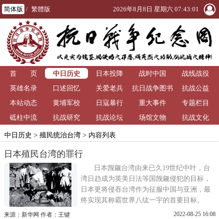
简体版
/
繁體版
2026年8月8日 星期六 07:43:02
中日历史
首 页
日本投降
战时中国
战线战役
英雄名录
口述回忆
关爱老兵
抗日战争图书
抗战公益
本站动态
黄埔军校
日寇暴行
重大事件
馆
专题栏目
砥柱中流
抗战研究
抗战论坛
场馆文物
抗战文化
中日历史
>
殖民统治台湾
> 内容列表
日本殖民台湾的罪行
日本觊觎台湾由来已久19世纪中叶，台
湾日趋成为英美日法等国觊觎侵犯的目标，
日本更将侵吞台湾作为征服中国与亚洲，最
终实现其称霸世界八纮一宇的首要目标。
1871年11月，60余名从事朝贡贸易的琉球人
2022-08-25 16:08
来源：新华网 作者：王键