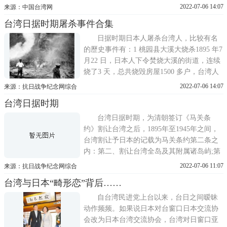
了一个独特的发展过程。(一)台湾自古就是
2022-07-06 14:07
来源：中国台湾网
中国的领土，但是由于该岛的位置处在孤悬
台湾日据时期屠杀事件合集
海外的边陲，所以它的经济开发较晚，文化
教育的发达也比内地迟缓得多。据记载，该
日据时期日本人屠杀台湾人，比较有名
地直到1627年(明天启
的歷史事件有：1 桃园县大溪大烧杀1895 年7
月22 日，日本人下令焚烧大溪的街道，连续
烧了3 天，总共烧毁房屋1500 多户，台湾人
死伤260 人。————《杉浦和作『明治二
2022-07-06 14:07
来源：抗日战争纪念网综合
十八年台湾平定记』台北、1896年、页71;日
台湾日据时期
本参谋本部编『明治二十七八年日清战
史』，许佩贤译『攻台战纪──日清战史、台
台湾日据时期，为清朝签订《马关条
湾
约》割让台湾之后，1895年至1945年之间，
台湾割让予日本的记载为马关条约第二条之
内：第二、割让台湾全岛及其附属诸岛屿;第
三、割让澎湖列岛，即英国格林威治东经一
2022-07-06 11:07
来源：抗日战争纪念网综合
百一十九度至一百二十度，及北纬二十三度
台湾与日本“畸形恋”背后……
至二十四度间的各岛屿。另外，第五条亦有
如下之文字：日清两国政府于本约批准交换
自台湾民进党上台以来，台日之间暧昧
后，立即各自派遣一名以上之
动作频频。如果说日本对台窗口日本交流协
会改为日本台湾交流协会，台湾对日窗口亚