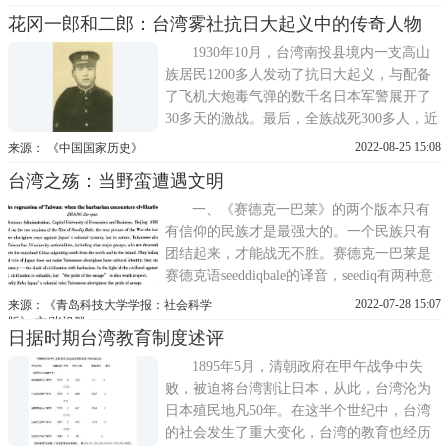
在海上突遇台风，乘船漂流到台湾东南部
花冈一郎和二郎：台湾雾社抗日大起义中的传奇人物
后，被当地牡丹社原住民误杀54人，余12人
被清政府救护并护送回琉球。事过三年，日
1930年10月，台湾南投县境内一支高山
本诡称琉球是日本属邦，
族居民1200多人发动了抗日大起义，与配备
了飞机大炮毒气弹的数千名日本军警展开了
30多天的激战。最后，全族战死300多人，近
300人上吊自杀。战后日本殖民当局又屠杀
2022-08-25 15:08
来源： 《中国国家历史》
200多人，最后仅存200多名妇孺。这就是当
台湾之殇：当野蛮遭遇文明
年震动全台、惊动日本天皇的雾社人民反日
大起义。在这场大起义中，两名重要的雾社
一、《赛德克一巴莱》的两个版本只有
成员即花冈一郎和二郎，成为
有信仰的民族才是最强大的。一个民族只有
团结起来，才能战无不胜。赛德克一巴莱是
赛德克语seeddiqbale的译音，seediq有两种意
义，有 "人、别人、众人、人类之意，也作
2022-07-28 15:07
来源：《青岛科技大学学报：社会科学
本族的自称(赛德克);bale是真的、真正的之
版》 文/张祖群
日据时期台湾教育制度述评
意，赛德克一巴莱本意是真正的’。2013年在
华语影坛刮起一股赛德克一巴莱旋风。《赛
1895年5月，清朝政府在甲午战争中失
德克一巴莱》
败，被迫将台湾割让日本，从此，台湾沦为
日本殖民地凡50年。在这半个世纪中，台湾
的社会发生了重大变化，台湾的教育也经历