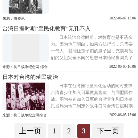
2022-06-07 15:06
来源：快资讯
台湾日据时期“皇民化教育”无孔不入
日本统治台湾时期，对教育也是不遗余
力。因为他们明白，如果方法得当，只需要
一代人，就能让孩子们的脑子里，充满与他
们的父祖完全不同的思想日本殖民当局为了
同化台湾山地少数民族，将蕃童(日本人称台
2022-06-05 16:06
来源：抗日战争纪念网 综合
湾山地少数民族子弟为蕃童)学校办到偏僻山
日本对台湾的殖民统治
区。图为率芒蕃人公学校教师和学生。该校
位于屏东县春日乡，成立于 1907 年蕃社教师
日本在台湾推行皇民化运动的同时要求
和学生 他们
台湾青少年加入日军做其炮灰，与同盟国作
战。图为被迫加入日军的台湾青年和日本殖
民当局为他们制定的战斗口号台湾日据时期
为1895年至1945年之间台湾由日本帝国统治
2022-06-05 15:06
来源：抗日战争纪念网综合
的时期，又称为日本时代、日据时代、日本
统治时期或是日本殖民统治时期。台湾日据
上一页
1
2
3
下一页
时期充满日本帝国主义殖民政策导向及活动