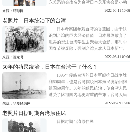
东关系协会改名为台湾日本关系协会是小动
作，日本总务副大臣赤间二郎打破45年禁忌
2022-06-11 16:06
来源：环球网
访台，则让舆论哗然。日台关系看起来越来
老照片：日本统治下的台湾
越热，这是因为台当局媚日，还是缘于东京
对台湾的战略算计?从民间到官方，台湾和日
日本考察团参观台湾的香蕉园，由于认
本究竟如何看对方?环环(驻
识到台湾的巨大经济价值，日本最终放弃了
甩卖的想法台湾学生去聚会大合影。那时中
国春节被废除，强制台湾人欢庆日本新年。
在河边洗衣的妇女。清朝签订《马关条约》
2022-06-11 09:06
来源：百家号
割让台湾之后，1895年至1945年之间，台湾
50年的殖民统治，日本在台湾干了什么？
被日本帝国殖民统治的时期。皇民化教育
下，台湾小学生被迫参拜日本神社1941年，
1895年侵略台湾的日本军舰抗日战争胜
一些原住民部
利60周年，也是台湾摆脱日本殖民统治回归
祖国60周年。50年的殖民统治，使台湾人民
遭受了比祖国内地更深重的苦难，台湾人民
的抗日斗争在中国人民反抗外敌入侵的历史
2022-06-09 16:06
来源：华夏经纬网
上写下了光辉的一页。了解了这段历史的真
老照片日据时期台湾原住民
相，那些鼓吹日本殖民统治优越的论调也就
不攻自破了。残酷镇压1895年，清政府在中
日据时期台湾原住民
日甲午战争中失