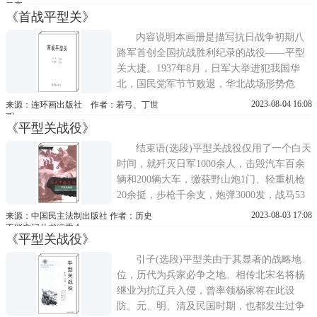
路军一一五师主力赶赴平型关，并在平型关
云亭
《首战平型关》
东北公路两侧山地设下埋伏。敌人进入伏击
圈后，我军居高临下，予以猛击，经过一天
内容说明本画册是描写抗日战争初期八
激战，全歼日军
路军首创全国抗战胜利纪录的战役——平型
关大捷。1937年8月，日军大举进犯我国华
北，国民党军节节败退，华北战场形势危
急。在这严峻的关头，中共中央决定八路军
2023-08-04 16:08
来源：连环画出版社 作者：若弓、丁世
一一五师主力赶赴平型关，并在平型关东北
弼
《平型关战役》
公路两侧山地设下埋伏。敌人进入伏击圈
后，我军居高临下，予以猛击。经过一天激
结束语(选段)平型关战役仅用了一个白天
战，歼灭日军一千余人，
时间，就歼灭日军1000余人，击毁汽车百余
辆和200辆大车，缴获野山炮1门、轻重机枪
20余挺，步枪千余支，炮弹3000发，战马53
匹，日币30多万及军用地图电台。还有大量
2023-08-03 17:08
来源：中国民主法制出版社 作者：历史
的军用物资，打击了日军的疯狂气焰，是中
不能忘记丛书编委会
《平型关战役》
国抗战开始后的第一次大捷。这些烈士用鲜
血写下抗战以来第一仗的辉煌篇章，为后人
引子(选段)平型关由于其显著的战略地
留下了宝贵的
位，历代为兵家必争之地。相传北宋名将杨
继业为抗辽兵入侵，曾率领杨家将在此设
防。元、明、清及民国时期，也都发生过争