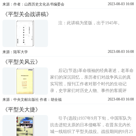
夺平型关的战事。但是，内长城上平型关的
2023-08-03 16:08
来源：作者：山西历史文化丛书编委会
知名度却远不抵雁门关、紫荆关。真正使平
《平型关会战讲稿》
型关举世闻名、妇孺皆知的，是抗日战争初
期，中国共产党领导的八路军一一五师，于
注：此讲稿为竖版，出于1945年。
1937年9月25日，创造了令
2023-08-03 16:08
来源：陆军大学
《平型关风云》
后记(节选)革命领袖的经典著述，老革命
家们的深沉回忆，亲历者们对战争风云的真
实写照，报刊工作者对那个时代的生动记
录，史学家们对历史人物、事件的客观评
述，历史档案材料和各类文史资料的陆续面
2023-08-03 16:08
来源：中央文献出版社 作者：胡全福
世，无一不是这两部作品(编辑注：作者应当
《平型关大捷》
撰写了两部书，分别为《平型关风云》与
《忻口抗战写真》，并将两部书共同编排在
引子(选段)1937年9月下旬，中国军队为
后记中)的中坚支柱。从作者
抗击进犯太原的日本侵略军，在晋东北内长
城一线组织了平型关战役。战役期间的9月25