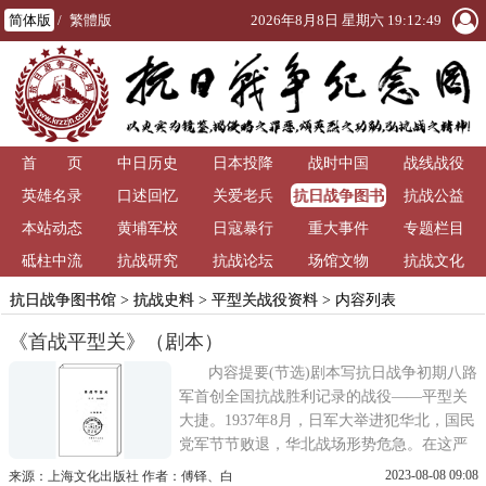
简体版
/
繁體版
2026年8月8日 星期六 19:12:49
首 页
中日历史
日本投降
战时中国
战线战役
抗日战争图书
英雄名录
口述回忆
关爱老兵
抗战公益
馆
本站动态
黄埔军校
日寇暴行
重大事件
专题栏目
砥柱中流
抗战研究
抗战论坛
场馆文物
抗战文化
抗日战争图书馆
>
抗战史料
>
平型关战役资料
> 内容列表
《首战平型关》（剧本）
内容提要(节选)剧本写抗日战争初期八路
军首创全国抗战胜利记录的战役——平型关
大捷。1937年8月，日军大举进犯华北，国民
党军节节败退，华北战场形势危急。在这严
重的关头，中共中央决定由林彪同志率领入
2023-08-08 09:08
来源：上海文化出版社 作者：傅铎、白