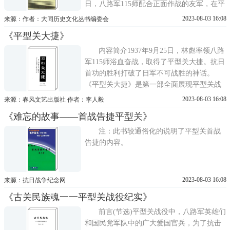
日，八路军115师配合正面作战的友军，在平
型关东侧伏击日军后续部队，一举歼灭日军
2023-08-03 16:08
来源：作者：大同历史文化丛书编委会
精锐千余人，缴获大批武器、弹药及军需物
《平型关大捷》
资。与此同时，独立团在驿马岭击溃西援平
型关的日军近两个联队，歼敌300余人。取得
内容简介1937年9月25日，林彪率领八路
了八路军挺进华
军115师浴血奋战，取得了平型关大捷。抗日
首功的胜利打破了日军不可战胜的神话。
《平型关大捷》是第一部全面展现平型关战
役全景的长篇纪实文学。作者以新颖生动的
2023-08-03 16:08
来源：春风文艺出版社 作者：李人毅
笔触、丰富翔实的史料、独到而全新的角
《难忘的故事——首战告捷平型关》
度、广阔的视野和多侧面的烘托，描绘了惨
烈的战争场面，追溯了战役的前因后果和详
注：此书较通俗化的说明了平型关首战
细过程，扯下了长期蒙
告捷的内容。
2023-08-03 16:08
来源：抗日战争纪念网
《古关民族魂一一平型关战役纪实》
前言(节选)平型关战役中，八路军英雄们
和国民党军队中的广大爱国官兵，为了抗击