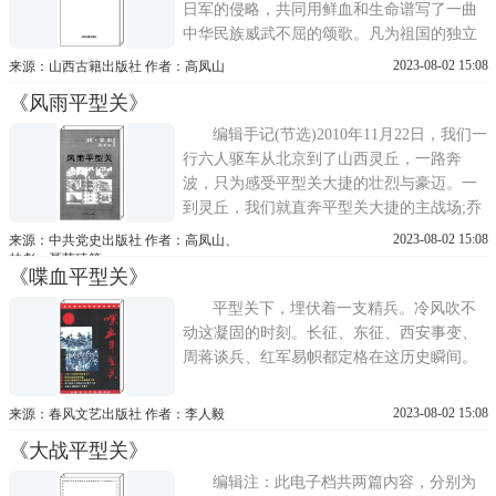
日军的侵略，共同用鲜血和生命谱写了一曲
中华民族威武不屈的颂歌。凡为祖国的独立
和解放而英勇献身的烈士们，都是中华民族
2023-08-02 15:08
来源：山西古籍出版社 作者：高凤山
的优秀儿女，都是值得我们缅怀和纪念的。
《风雨平型关》
然而，截止目前，客观、全面地反映平型关
战役的专著并不多见，一些抗战著作对这次
编辑手记(节选)2010年11月22日，我们一
战役虽有涉及，但
行六人驱车从北京到了山西灵丘，一路奔
波，只为感受平型关大捷的壮烈与豪迈。一
到灵丘，我们就直奔平型关大捷的主战场;乔
沟。我是地地道道的灵丘人。记得读高一的
2023-08-02 15:08
来源：中共党史出版社 作者：高凤山、
时候，学校里组织爱国主义教育，我们班三
林彪、聂荣臻等
《喋血平型关》
十个学生乘火车到繁峙，再徒步走到乔沟。
在我印象里，那时的平型关战斗纪念馆极其
平型关下，埋伏着一支精兵。冷风吹不
萧条，荒山野岭中矗立
动这凝固的时刻。长征、东征、西安事变、
周蒋谈兵、红军易帜都定格在这历史瞬间。
2023-08-02 15:08
来源：春风文艺出版社 作者：李人毅
《大战平型关》
编辑注：此电子档共两篇内容，分别为