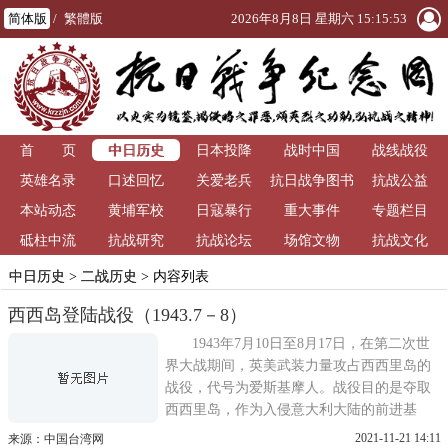
简体版
/
繁體版
2026年8月8日 星期六 15:15:53
中日历史
首 页
日本投降
战时中国
战线战役
英雄名录
口述回忆
关爱老兵
抗日战争图书
抗战公益
本站动态
黄埔军校
日寇暴行
重大事件
馆
专题栏目
砥柱中流
抗战研究
抗战论坛
场馆文物
抗战文化
中日历史
>
二战历史
> 内容列表
西西岛登陆战役（1943.7－8）
1943年7月10日至8月17日，在第二次世
界大战期间，英美武装力量攻占西西里岛的
战役，代号为爱斯基摩人。战役目的是夺取
西西里岛，作为入侵意大利大陆的前进基
地。西西里登陆战役的企图规定，在夺取制
2021-11-21 14:11
来源：中国台湾网