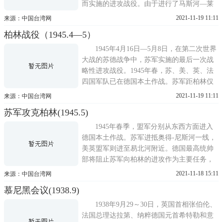
而实施的进攻战役。由于进行了马斯河—莱
茵河战役，盟军在1945年3月上半月完全攻占
2021-11-19 11:11
来源：中国台湾网
了莱茵河左岸，并在其右岸奥彭海姆市地
柏林战役（1945.4—5）
域、雷马根市地域夺取了2个登陆场。此前，
从东面进攻的苏军已进抵距柏林60公里的奥
1945年4月16日—5月8日，在第二次世界
得河，准备对德国进行最
大战的苏德战争中，苏军实施的最后一次战
略性进攻战役。1945年春，苏、美、英、法
四国军队已在德国本土作战。苏军距柏林仅
60公里，准备给德军以最后歼灭性打击。
2021-11-19 11:11
来源：中国台湾网
美、英军的先头部队则已前出到易北河，距
苏军攻克柏林(1945.5)
德国首都100—120公里。4月月中，列宁格勒
方面军(司令为苏联元帅戈沃罗夫)在同德军
1945年春季，盟军分别从东西方面进入
库尔兰集团作战;白俄罗
德国本土作战。苏军进抵奥得-尼斯河一线，
美英盟军则进至易北河附近。德国最高统帅
部将阻止苏军向柏林的进攻作为主要任务，
以维斯杜拉集团军群(司令先后为海因里希上
2021-11-18 15:11
来源：中国台湾网
将和施图登特上将)和中央集团军群(司令舍
慕尼黑会议(1938.9)
尔纳元帅)担任防御任务。苏联最高统帅部决
心快速实施柏林战役，以先于美英盟军攻占
1938年9月29～30日，英国首相张伯伦、
柏林，结束欧洲战争
法国总理达拉第、纳粹德国元首希特勒和意