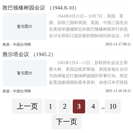
合参谋机构，研究和拟制欧陆作战计划。艾
敦巴顿橡树园会议 （1944.8-10）
森豪威尔在原有计划的基础上主持制订的霸
王作战纲要包括：在诺曼底海岸登陆并突破
1944年8月21日～10月7日，美国、英
敌军的防御阵地;用两个
国、苏联三国和美国、英国、中国三国先后
在美国华盛顿附近的敦巴顿橡树园举行的旨
在讨论和拟订战后新的国际组织的会议。8月
21日～9月28日举行美国、英国、苏联三国会
2021-11-17 09:11
来源：中国台湾网
议。会议通过了《关于建立普遍性的国际组
雅尔塔会议 （1945.2）
织的建议案》，建议新国际组织定名为联合
国，并对其宗旨与原则、会员国的资格及主
1945年2月4～11日，苏联部长会议主席
要机构和职权等作出规定
斯大林、美国总统罗斯福、英国首相丘吉尔
为协调最后打败纳粹德国的军事行动、商定
处置战败德国的基本原则、迫使日本尽快投
降、战后世界安排等问题而在苏联克里木半
2021-11-16 16:11
来源：中国台湾网
岛的雅尔塔举行的国际会议。雅尔塔会议签
署了《苏美英三国雅尔塔会议公报》、《雅
上一页
1
2
3
4
..
10
尔塔会议议定书》和当时未予公布的《雅尔
塔协定》等文件。会议讨
下一页