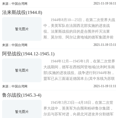
底)夺取战略性登陆场，然后向德国西部国界
2021-11-19 16:11
来源：中国台湾网
发动进攻。该战役是霸王计划的一个组成部
法来斯战役(1944.8)
分(海王战役)。诺曼底登陆战役的企图规
定：遣送登陆兵和空降兵在塞纳湾登陆和空
1944年8月10—25日，在第二次世界大战
降，夺取登陆场，到战
中，美英军队在法国西北部实施的进攻战
役。法莱斯战役的目的是合围并歼灭法莱
斯、莫尔坦、阿尔让唐地域的德军集团并前
出至塞纳河畔。诺曼底登陆战役结束之后，
2021-11-19 15:11
来源：中国台湾网
盟军司令部(盟国远征军最高司令为艾森豪威
阿登战役(1944.12-1945.1)
尔上将)利用有利形势(德国武装部队的主力
被苏军的进攻钳制在苏德战场)，未待其部队
1944年12月—1945年1月，在第二次世界
完全集中，即于7月25日在
大战期间，德军在西线阿登地域(比利时东南
部)实施的进攻战役。战争进行到1944年秋，
盟军已从三面逼近德国本土(其中东线为苏联
红军，西线和南线为以英美为首的盟军)，德
2021-11-19 11:11
来源：中国台湾网
军形势严峻，为扭转不利战局，希特勒决定
鲁尔战役(1945.3-4)
集中兵力在西线发动一次使盟军猝不及防的
攻势，夺回主动权。为此，从9月底，希特勒
1945年3月23日—4月18日，在第二次世
和他的最高统帅部
界大战中，英美军为合围和粉碎鲁尔集团，
尔后与苏军对进，向易北河进攻并分割德军