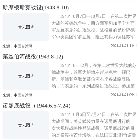
空权和制海权后，遣送空降兵和登陆兵在该
斯摩棱斯克战役(1943.8-10)
岛南岸着陆和登陆，尔后向北展开进攻，夺
取全岛。西西里登陆战役是在军事政治形势
1943年8月7日—10月2日，在第二次世界
均有利于英美盟军的情
大战的苏德战争中，西方面军和加里宁方面
军左翼实施的进攻战役。战役目的是粉碎德
军中央集团军群左翼，阻止其兵力调往苏军
实施主要突击的西南方向，并解放斯摩棱斯
2021-11-21 11:11
来源：中国台湾网
克。苏军在奥廖尔地域顺利进攻(参见奥廖尔
第聂伯河战役(1943.8-12)
战役)的结果，至1943年8月前，形成了向斯
摩棱斯克方向和罗斯拉夫利方向实施突击的
1943年8—12月，在第二次世界大战的苏
有利局面。加里宁方面
德战争中，苏军为解放左岸乌克兰、顿巴
斯、基辅和夺取第聂伯河右岸各战略登陆
场，而实施的一系列战略进攻战役。参加第
聂伯河会战的有：中央方面军、沃罗涅日方
2021-11-21 09:11
来源：中国台湾网
面军、草原方面军、西南方面军、南方面军
诺曼底战役（1944.6.6-7.24）
(1943年10月20日起分别改称白俄罗斯方面
军，乌克兰第1、第2、第3、第4方面军)。根
1944年6月6日至7月24日，在第二次世界
据1943年夏秋战局的企图，
大战期间，美英武装力量在诺曼底进行的一
次大规模战略性登陆战役。诺曼底战役的目
的是横渡拉芒什海峡，在法国西北沿岸(诺曼