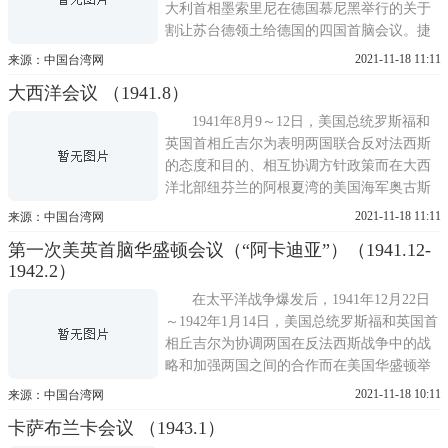
大利首相墨索里尼在德国慕尼黑举行的关于
割让苏台德领土给德国的四国首脑会议。捷
克斯洛伐克(以下简称捷)位于欧洲中心，具
2021-11-18 11:11
来源：中国台湾网
有重要的战略地位。早在1937年6月，纳粹德
大西洋会议 （1941.8）
国就拟订出侵捷计划。1938年3月，德国在吞
并奥地利后，即把侵略矛头转向捷，企图以
1941年8月9～12日，美国总统罗斯福和
支持民族自决为
英国首相丘吉尔为表明两国联合反对法西斯
的态度和目的、相互协调方针政策而在大西
洋北部纽芬兰的阿根夏湾的美国海军奥古斯
塔号巡洋舰和英国皇家海军威尔士亲王号战
2021-11-18 11:11
来源：中国台湾网
列舰上举行的首脑会议。会议期间，双方于8
第一次美英首脑华盛顿会议（“阿卡迪亚”）（1941.12-
月13日签署《联合声明》(即《大西洋宪
1942.2）
章》)并于次日正式公布，主要讨论了有关对
付纳粹德国、法西斯日本
在太平洋战争爆发后，1941年12月22日
～1942年1月14日，美国总统罗斯福和英国首
相丘吉尔为协调两国在反法西斯战争中的战
略和加强两国之间的合作而在美国华盛顿举
行的会议(代号为阿卡迪亚，故亦称阿卡迪亚
2021-11-18 10:11
来源：中国台湾网
会议)。参加会议的还有美国总统特别助理霍
卡萨布兰卡会议 （1943.1）
普金斯、英国军需生产大臣比弗布鲁克以及