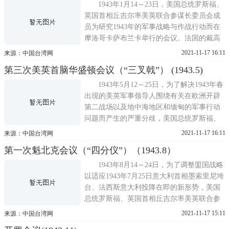
美英军方领导人。此次会议并无严格程序，
1943年1月14～23日，美国总统罗斯福、
除正式的全体会议外
英国首相丘吉尔率美英联合参谋长委员会成
员为研究1943年的军事战略与作战行动而在
摩洛哥卡萨布兰卡举行的会议。法国的戴高
乐将军和吉罗将军应邀参加会议。会议讨论
2021-11-17 16:11
来源：中国台湾网
的主要问题包括：关于盟国未来作战计划。
第三次美英首脑华盛顿会议（“三叉戟”） (1943.5)
美国力主以压倒优势的兵力，从英国发起进
攻，在法国北部登陆，尽早从军事上击败德
1943年5月12～25日，为了解决1943年春
国;英国则主张进军意大
出现的美英军事领导人围绕有关在欧洲开辟
第二战场以及地中海地区和缅甸的军事行动
问题而产生的严重分歧，美国总统罗斯福、
英国首相丘吉尔率美英联合参谋长委员会(由
2021-11-17 16:11
来源：中国台湾网
美国参谋长联席会议和英国参谋长委员会组
第一次魁北克会议（“四分仪”）（1943.8）
成)成员在美国华盛顿举行的会议(代号为三
叉戟，故亦称三叉戟会议)。在此次会议上，
1943年8月14～24日，为了调整盟国战略
美国方面强调横渡海
以适应1943年7月25日意大利首相墨索里尼垮
台、法西斯意大利投降在即的新形势，美国
总统罗斯福、英国首相丘吉尔率美英联合参
谋长委员会成员在加拿大的魁北克举行的会
2021-11-17 15:11
来源：中国台湾网
议(代号四分仪，故而亦称四分仪会议)。加