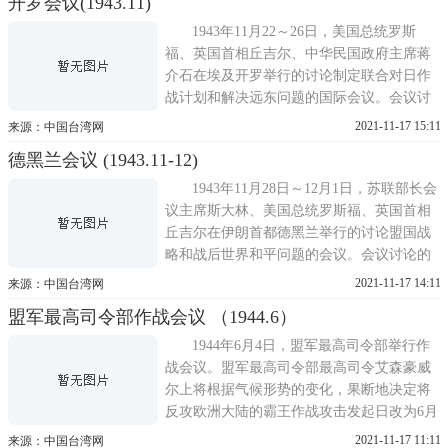
开罗会议(1943.11)
拿大总理麦肯齐·金和中国外交部长宋子文参
加了有关会议。会议期间，美国和英国对实
1943年11月22～26日，美国总统罗斯
施霸王行动计划争论
福、英国首相丘吉尔、中华民国政府主席蒋
介石在埃及开罗举行的讨论制定联合对日作
战计划和解决远东问题的国际会议。会议讨
论的主要问题包括：关于对日作战计划。罗
2021-11-17 15:11
来源：中国台湾网
斯福为扩大美国对中国的影响与控制，主张
德黑兰会议 (1943.11-12)
从印度经缅甸向中国方向进攻，将日军逐出
缅甸，恢复与中国的陆上交通;蒋介石也希望
1943年11月28日～12月1日，苏联部长会
在缅北发动战役，以促使
议主席斯大林、美国总统罗斯福、英国首相
丘吉尔在伊朗首都德黑兰举行的讨论盟国战
略和战后世界和平问题的会议。会议讨论的
主要问题在西欧开辟第二战场。斯大林十分
2021-11-17 14:11
来源：中国台湾网
关心开辟西欧战场的霸王行动，要求立即确
盟军最高司令部作战会议 （1944.6）
定其开始日期;丘吉尔先是坚持其进军巴尔干
的计划，继而又提出从巴尔干和西欧两路攻
1944年6月4日，盟军最高司令部举行作
入欧洲的新方案，极力
战会议。盟军最高司令部最高司令艾森豪威
尔上将根据气候形势的变化，果断地决定将
反攻欧洲大陆的霸王作战攻击发起日改为6月
6日。早在1943年3月，盟军就在伦敦成立联
2021-11-17 11:11
来源：中国台湾网