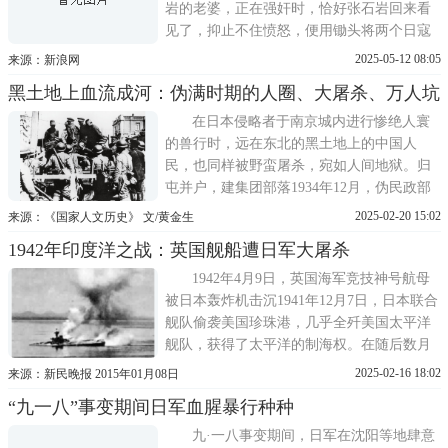
岩的老婆，正在强奸时，恰好张石岩回来看
见了，抑止不住愤怒，便用锄头将两个日寇
打死。事后日寇知悉，派兵将该村包围，捉
2025-05-12 08:05
来源：新浪网
住30多人投在井里淹死。1940年5月下旬，敌
黑土地上血流成河：伪满时期的人圈、大屠杀、万人坑
人在龙华镇扫荡，从天主堂内拉走20多个妇
女，关在一个屋子里，晚间由日寇军官们任
在日本侵略者于南京城内进行惨绝人寰
意轮奸。偏城姚门口有
的兽行时，远在东北的黑土地上的中国人
民，也同样被野蛮屠杀，宛如人间地狱。归
屯并户，建集团部落1934年12月，伪民政部
第969号训令《关于建设集团部落之件》要求
2025-02-20 15:02
来源：《国家人文历史》 文/黄金生
加快建造这种集中营式的集团部落，以使抗
1942年印度洋之战：英国舰船遭日军大屠杀
日武装欲穿无衣、欲食无粮、欲住无屋，陷
于孤立无援的绝境。从1935年开始，日伪政
1942年4月9日，英国海军竞技神号航母
权在抗日武装活跃的
被日本轰炸机击沉1941年12月7日，日本联合
舰队偷袭美国珍珠港，几乎全歼美国太平洋
舰队，获得了太平洋的制海权。在随后数月
内，日军席卷大半个太平洋，并计划将魔爪
2025-02-16 18:02
来源：新民晚报 2015年01月08日
伸向资源丰富的南亚。此时，长期控制印度
“九一八”事变期间日军血腥暴行种种
洋的英国远东舰队就成了日本扩张的最大阻
碍。为了消灭该地区的英国海军，日本谋划
九·一八事变期间，日军在沈阳等地肆意