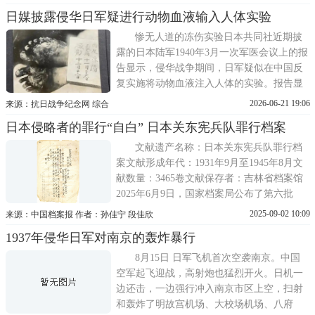
战，将被永远钉在人类历史耻辱柱上。
日媒披露侵华日军疑进行动物血液输入人体实验
日本共同社20日独家披露称，1940年3月，日
本陆军在侵华战争期间召开陆军军阵医药学
惨无人道的冻伤实验日本共同社近期披
研究会，日本陆军省医务局长及众
露的日本陆军1940年3月一次军医会议上的报
告显示，侵华战争期间，日军疑似在中国反
复实施将动物血液注入人体的实验。报告显
示，实验时间为1938年秋，地点被隐去。实
2026-06-21 19:06
来源：抗日战争纪念网 综合
验对象有23人，身份不明。实验者给部分对
日本侵略者的罪行“自白” 日本关东宪兵队罪行档案
象注入动物血液或血清，具体包括对失血后
陷入危重状态者大量输注马血，以及将鸡血
文献遗产名称：日本关东宪兵队罪行档
注入人体观察其存留时间等
案文献形成年代：1931年9月至1945年8月文
献数量：3465卷文献保存者：吉林省档案馆
2025年6月9日，国家档案局公布了第六批
《中国档案文献遗产名录》，吉林省档案馆
2025-09-02 10:09
来源：中国档案报 作者：孙佳宁 段佳欣
申报的日本关东宪兵队罪行档案成功入选。
1937年侵华日军对南京的轰炸暴行
该文献是日本侵略者自身形成的罪行自白，
系统记录了日本关东宪兵队(以下简称关东宪
8月15日 日军飞机首次空袭南京。中国
兵队)犯下的
空军起飞迎战，高射炮也猛烈开火。日机一
边还击，一边强行冲入南京市区上空，扫射
和轰炸了明故宫机场、大校场机场、八府