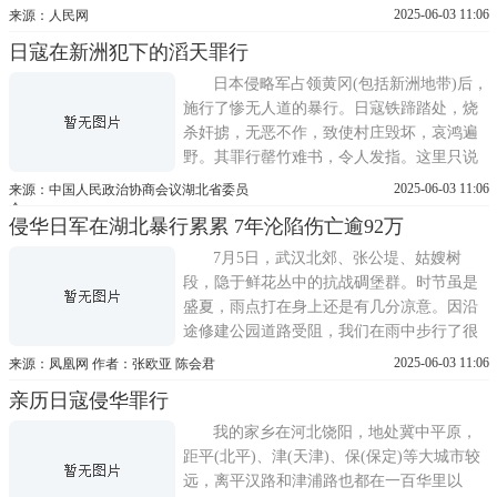
塘、第一公园、大行宫、新街口等军事设施
2025-06-03 11:06
来源：人民网
和人口密集处，造成南京一批建筑物受损，
日寇在新洲犯下的滔天罪行
军民伤亡数十人。在当天的空袭中，午朝门
落一枚炸弹，未炸;城南郊外落6枚炸弹;马路
日本侵略军占领黄冈(包括新洲地带)后，
街一电线杆被炸毁，幸已停电
施行了惨无人道的暴行。日寇铁蹄踏处，烧
杀奸掳，无恶不作，致使村庄毁坏，哀鸿遍
野。其罪行罄竹难书，令人发指。这里只说
三个方面的罪行。一、狂轰滥炸1938年9月，
2025-06-03 11:06
来源：中国人民政治协商会议湖北省委员
武汉保卫战期间，国民党军白崇禧部沿汉麻
会
侵华日军在湖北暴行累累 7年沦陷伤亡逾92万
公路向西北方向后撤，日寇飞机尾随疯狂扫
射。从新洲至李集轮番投弹或扫射长达4小时
7月5日，武汉北郊、张公堤、姑嫂树
之久，死伤老百
段，隐于鲜花丛中的抗战碉堡群。时节虽是
盛夏，雨点打在身上还是有几分凉意。因沿
途修建公园道路受阻，我们在雨中步行了很
长一段路，才找到其中一座弹痕累累的碉
2025-06-03 11:06
来源：凤凰网 作者：张欧亚 陈会君
堡。碉堡高约10米，长15米，呈椭圆形，北
亲历日寇侵华罪行
面有5个宽约1米的大枪眼，周围还有10个砖
块大小的枪眼。张公堤遗存有9处抗战时期的
我的家乡在河北饶阳，地处冀中平原，
碉堡，如今武汉市
距平(北平)、津(天津)、保(保定)等大城市较
远，离平汉路和津浦路也都在一百华里以