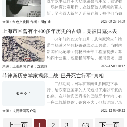
这个故事在日本民众眼里喜闻乐见，就像看
一场体育比赛那样，这就是骇人听闻的百人
斩，至今百人斩的刀还留存着，被他们当做
光荣的纪念品收藏。这两个日本人，一个叫
2023-09-23 14:09
来源：红色文化网 作者：周伯通
野田毅，一个叫向井敏明，在南京开始了杀
上海市区曾有个400多年历史的古镇，竟被日寇抹去
人比赛，他们各自炫耀自己的日本刀厉害，
于是双方约定，看谁先杀死100个中国人，输
64年前的1958年11月，从何家湾火车站
的那个人要给赢的人一
通向杨浦区的何杨铁路线动工兴建。当时的
新闻如此记录：何杨线全部工程据初步计算
约四十公里，包括杨浦车站、杨浦货场、殷
行车站等五处，其中的殷行得名于历史上的
2022-12-09 10:12
来源：上观新闻 作者：沈轶伦
殷行镇。今日在杨浦区东北部漫步，却找不
菲律宾历史学家揭露二战“巴丹死亡行军”真相
到这个古镇的痕迹，只有殷行街道和殷行
路。已经消失了的殷行古镇和姓殷的人有关
二战期间，日军在东南亚多国犯下暴
系吗?它记录了大杨浦的怎
行，给东南亚国家的人民造成了难以平复的
伤痛。在菲律宾巴丹省的巴朗牙小学内，有
一座二战博物馆，馆舍不大，但却详细记录
了二战时期日军在巴丹省犯下的暴行，还原
2022-12-09 09:12
来源：央视新闻客户端
了巴丹死亡行军的场景。因为疫情的原因，
博物馆目前不允许入内拍摄。总台记者透过
上一页
1
2
3
..
63
下一页