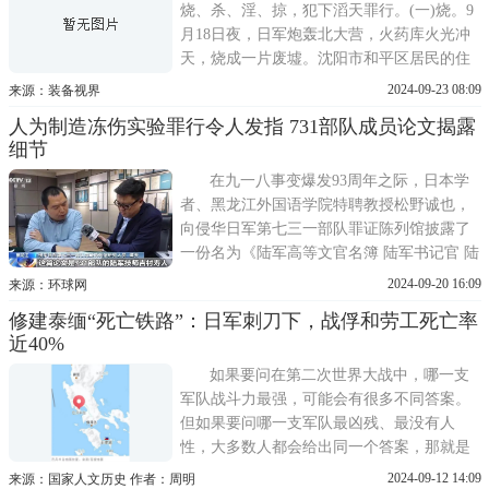
针对驻扎在南亚的英国
烧、杀、淫、掠，犯下滔天罪行。(一)烧。9
月18日夜，日军炮轰北大营，火药库火光冲
天，烧成一片废墟。沈阳市和平区居民的住
宅多处被炮击，房屋被烧毁，受害居民流离
2024-09-23 08:09
来源：装备视界
失所，群集郊外避难，有的背井离乡逃往关
人为制造冻伤实验罪行令人发指 731部队成员论文揭露
内。沈阳某亲日派富户住宅被炮火毁坏，家
细节
破人亡。日军进犯吉林红顶山，飞机轰炸兵
营、民房，大火弥漫
在九一八事变爆发93周年之际，日本学
者、黑龙江外国语学院特聘教授松野诚也，
向侵华日军第七三一部队罪证陈列馆披露了
一份名为《陆军高等文官名簿 陆军书记官 陆
军技师》的731部队新档案。这份档案是深化
2024-09-20 16:09
来源：环球网
日本细菌部队体系研究的重要证据，对于全
修建泰缅“死亡铁路”：日军刺刀下，战俘和劳工死亡率
面揭示日本细菌战罪行具有重要意义。经侵
近40%
华日军第七三一部队罪证陈列馆工作人员对
这份新档案的初步
如果要问在第二次世界大战中，哪一支
军队战斗力最强，可能会有很多不同答案。
但如果要问哪一支军队最凶残、最没有人
性，大多数人都会给出同一个答案，那就是
日军。在战争中，日军对平民烧杀掳掠，对
2024-09-12 14:09
来源：国家人文历史 作者：周明