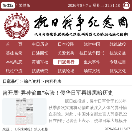
简体版
/
繁體版
2026年8月7日 星期五 21:31:19
首 页
中日历史
日本投降
战时中国
战线战役
英雄名录
口述回忆
关爱老兵
抗日战争图书
抗战公益
日寇暴行
本站动态
黄埔军校
重大事件
馆
专题栏目
砥柱中流
抗战研究
抗战论坛
场馆文物
抗战文化
日寇暴行
>
综合资料
> 内容列表
曾开展“异种输血”实验！侵华日军再爆黑暗历史
据日媒报道，侵华日军曾于1938年
秋季多次实施将动物血液注入人体的异种输
血实验。对此，中国外交部发言人郭嘉昆22
日在例行记者会上表示，侵华日军大规模开
展惨无人道、灭绝人性的活体实验和细菌
2026-07-11 16:07
来源：《环球时报》第6841期