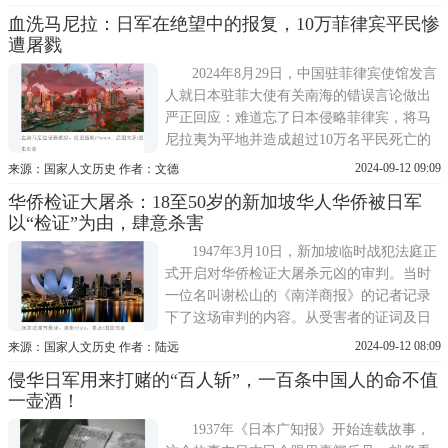
战俘虐待残害，在战场上刻意射杀医护人
血洗马尼拉：日军在绝望中的报复，10万菲律宾平民惨
员，完全无视国际法和战争法，犯下了累累
遭屠戮
罪行，可谓罄竹难书。日本军队长期推行武
士道教育，以七生报国为荣，
2024年8月29日，中国驻菲律宾使馆发言
人就日本驻菲大使有关南海的错误言论做出
严正回应：难道忘了日本侵略菲律宾，将马
尼拉夷为平地并造成超过10万名平民死亡的
马尼拉大惨案吗?忘了巴丹死亡行军途中和圣
2024-09-12 09:09
来源：国家人文历史 作者：文德
地亚哥堡地窖下惨死于日本军人刀下的那些
华侨检证大屠杀：18至50岁的新加坡华人华侨被日军
数以万计的冤魂吗?这一质问，让人们的记忆
以“检证”为由，肆意杀害
再次回到那个被血与火笼罩的年代。战争的
硝烟早已散去，
1947年3月10日，新加坡临时战犯法庭正
式开启对华侨检证大屠杀元凶的审判。当时
一位名叫谢松山的《南洋商报》的记者记录
下了这场审判的内容。从受害者的证词及日
军战犯的口供中，谢松山获悉大量日军令人
2024-09-12 08:09
来源：国家人文历史 作者：陆远
发指的暴行，这使他受到了强烈的冲击，随
侵华日军用来打赌的“百人斩”，一百条中国人的命不值
后，谢松山在其诗文集的自序中如此写道：
一壶酒！
死难者无一非吾侨胞，斯诚可哀也已。回忆
当时父失其子，兄失其
1937年《日本广知报》开始连载故事，