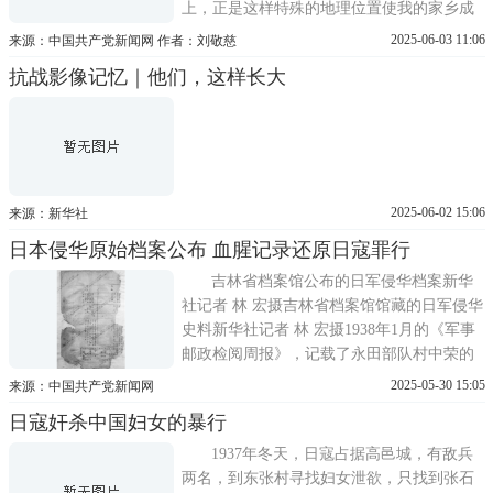
上，正是这样特殊的地理位置使我的家乡成
为了冀中抗日根据地的中心地带，同时也成
2025-06-03 11:06
来源：中国共产党新闻网 作者：刘敬慈
为侵华日军重点扫荡的地区之一，我也因此
抗战影像记忆｜他们，这样长大
亲身经历了日本侵略者对冀中抗日根据地实
行的惨无人道的三光政策。七七事变后，日
寇很快便占领了我家乡的
2025-06-02 15:06
来源：新华社
日本侵华原始档案公布 血腥记录还原日寇罪行
吉林省档案馆公布的日军侵华档案新华
社记者 林 宏摄吉林省档案馆馆藏的日军侵华
史料新华社记者 林 宏摄1938年1月的《军事
邮政检阅周报》，记载了永田部队村中荣的
信件摘抄，记录了1937年12月寄信人实施的
2025-05-30 15:05
来源：中国共产党新闻网
两次杀人暴行。细节描写十分恐怖：我用刺
日寇奸杀中国妇女的暴行
刀刺入这个人肚子，拔出来又刺了一下。由
于穿着衣服，鲜血闷声冒了出来，这个中国
1937年冬天，日寇占据高邑城，有敌兵
人
两名，到东张村寻找妇女泄欲，只找到张石