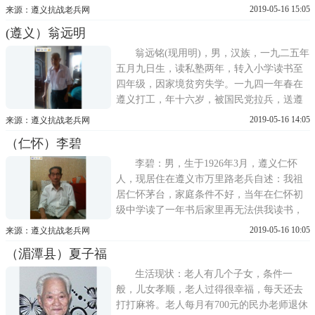
顺时被编入止江机械化学校，后步行到昆明
2019-05-16 15:05
来源：遵义抗战老兵网
坐飞机到印度的栏木枷学习，毕业后分配到
(遵义）翁远明
新1军战车第三营，军长郑洞国，补给连3排7
班开车，任上士班长。参加了新坪洋、密支
翁远铭(现用明)，男，汉族，一九二五年
那、八莫、南坎等战役的运
五月九日生，读私塾两年，转入小学读书至
四年级，因家境贫穷失学。一九四一年春在
遵义打工，年十六岁，被国民党拉兵，送遵
义师管区，并于当年送云南密拉地第八军一0
2019-05-16 14:05
来源：遵义抗战老兵网
三师三0九团二0六连。连长安朝义。后开往
（仁怀）李碧
中越边境坝晒守防，我提任文书上士。一九
四二年部队调云南驿守飞机场，四四年初调
李碧：男，生于1926年3月，遵义仁怀
滇缅战场大松山
人，现居住在遵义市万里路老兵自述：我祖
居仁怀茅台，家庭条件不好，当年在仁怀初
级中学读了一年书后家里再无法供我读书，
因父亲的朋友王炳银(音)在赤水县工作，生
2019-05-16 10:05
来源：遵义抗战老兵网
活稍好，我转到赤水读书，读了一年后，二
（湄潭县）夏子福
年级下学期王烦银病逝后我又回到家后和同
学一起到二合小学教二、三年教了半年，
生活现状：老人有几个子女，条件一
1943年8月被当时的保长骗至
般，儿女孝顺，老人过得很幸福，每天还去
打打麻将。老人每月有700元的民办老师退休