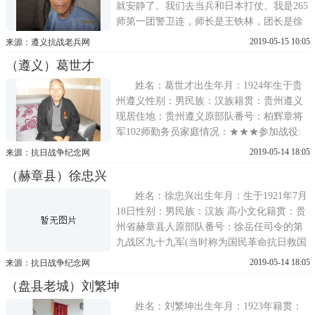
就安静了。我们去当兵和日本打仗。我是265
师第一团警卫连，师长是王铁林，团长是徐
成宣。我18岁当班长，19岁当中尉副连长，
2019-05-15 10:05
来源：遵义抗战老兵网
每个连三个排，每个排有三个班，每个班16
（遵义）葛世才
个人，军队里当官当得很快，只要脑筋稍微
灵活一点，车身快，就容易当官。我们的军
姓名：葛世才出生年月：1924年生于贵
长是鲁道元，他是云南人
州遵义性别：男民族：汉族籍贯：贵州遵义
现居住地：贵州遵义原部队番号：柏辉章将
军102师勤务员家庭情况：★★★参加战役:
葛世才：1924年生于贵州遵义，14岁从军入
2019-05-14 18:05
来源：抗日战争纪念网
柏辉章102师，到了湘北新墙河前线，柏辉章
（赫章县）徐忠兴
悯其年龄太小，把他留在师部作勤务，第三
次长沙会战了，当时一个从务
姓名：徐忠兴出生年月：生于1921年7月
18日性别：男民族：汉族 高小文化籍贯：贵
州省赫章县人原部队番号：徐岳任司令的第
九战区九十九军(当时称为国民革命抗日救国
军)197师师部参加战役: 徐忠兴4岁时父亲徐
2019-05-14 18:05
来源：抗日战争纪念网
正良去世，10岁时母亲晏国秀去世，靠亲戚
（盘县老城）刘繁坤
接济和在附近帮人为生。先在儿马冲帮文正
友家爷爷放牛四年，回到本村在柯家坝
姓名：刘繁坤出生年月：1923年籍贯：