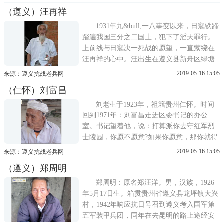
贵州镇远团管区训练几个月后、在独山打日
（遵义）汪再祥
本军。在独山8个月时间，当时他还没有枪，
帮助部队搞运输。日本投降后，所在的部队
1931年九&bull;一八事变以来，日寇铁蹄
调到北京、河北。编入
踏遍我国三分之二国土，犯下了滔天罪行。
上前线与日寇决一死战的愿望，一直萦绕在
汪再祥的心中。汪出生在遵义县新舟区绿塘
河一个贫困家庭，家中有4个哥哥，3个姐
2019-05-16 15:05
来源：遵义抗战老兵网
姐，他排行第八，汪八便成了他的乳名。小
（仁怀）刘富昌
小年纪，父母相继离世，汪以优异成绩考入
绥中，他深知读书来之不易，学习分外努
刘老生于1923年，祖籍贵州仁怀。时间
力，并积极参加学校的各项活动
回到1971年：刘富昌走进区委书记的办公
室。书记望着他，说：打算派你去守红军烈
士陵园，你愿不愿意?如果你愿意，那你就得
一直守到你死那天为止。刘富昌想了一下，
2019-05-16 15:05
来源：遵义抗战老兵网
说，我去。这一守，就是40年，从一个简陋
（遵义）郑周明
的红军墓到现在有2000多株树木的庄严陵
园，刘富昌付出了自己后半生的全部心血。
郑周明：原名郑汪洋。男，汉族，1926
抗日战争爆发后，
年5月17日生。箱贯贵州省遵义县龙坪镇大兴
村，1942年响应抗日号召到遵义考入国军第
五军装甲兵团，同年在去昆明的路上途经安