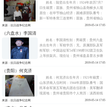
1949年参加解放军，1950年复员回乡务农
姓名：陆坚出生年月：1924年农历7月7
日生籍贯：苗族、贵州省独山县尧梭乡人现
居住：在毕节独山经济：困难原部队番号：
新一军特务营三连资料：苗族，贵州省独山
县尧梭乡人，1924年农历7月7日生，现居住
2019-05-14 17:05
来源：抗日战争纪念网
在独山县城关镇朝阳路坡头北巷2号。1944年
（六盘水）李国清
响应抗战号召加入远征军，编入新一军特务
营三连为中士班长，亲历密支那和八莫两大
姓名：李国清性别：男籍贯：贵州六盘
水出生年月：军校学历：无。原属部队及军
衔军职：中国远征军54军198师592团卫生队
上等担架兵。现住址：贵州省盘县普古乡塘
边村联络方式：抗战经历：1942年入伍。
2019-05-14 17:05
来源：抗日战争纪念网
1944年初参加惠通桥阻击战(原述如此)。攻
（贵阳）何克济
打腾冲县城战斗。1949年参加中国人民解放
军，曾经入朝。1956年复员回乡。
姓名：何克济出生年月：1921年籍贯：
山东济南入伍时间：1944年原部队番号：国
民革命军第五军炮兵团在伍职务：美军翻译
现居地：贵州省贵阳市个人简历：滇西前线
的译员生活何克济1944年3月，我由昆明译训
2019-05-14 17:05
来源：抗日战争纪念网
班被分配到滇西前线第6军的运输队，负责由