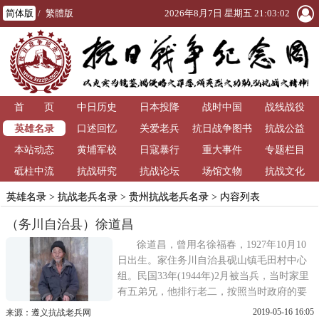
简体版
/
繁體版
2026年8月7日 星期五 21:03:03
首 页
中日历史
日本投降
战时中国
战线战役
英雄名录
口述回忆
关爱老兵
抗日战争图书
抗战公益
本站动态
黄埔军校
日寇暴行
重大事件
馆
专题栏目
砥柱中流
抗战研究
抗战论坛
场馆文物
抗战文化
英雄名录
>
抗战老兵名录
>
贵州抗战老兵名录
> 内容列表
（务川自治县）徐道昌
徐道昌，曾用名徐福春，1927年10月10
日出生。家住务川自治县砚山镇毛田村中心
组。民国33年(1944年)2月被当兵，当时家里
有五弟兄，他排行老二，按照当时政府的要
求，他本人自愿当兵去打日本人。第一年在
2019-05-16 16:05
来源：遵义抗战老兵网