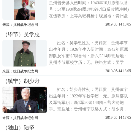
贵州普安县入伍时间：1940年10月原部队番
号：54军198师594团3营8连7班(反攻腾冲时)
在伍职务：上等兵轻机枪手现居地：贵州盘
县老城经济状况：靠城镇低保生活刘繁坤，
2019-05-14 18:05
来源：抗日战争纪念网
1923年生，属猪，原籍贵州普安县，弟兄四
（毕节）吴学忠
人，坤行二，长兄不详，四弟早夭，三弟15
岁(42年)参军(番号不详)，不久就
姓名：吴学忠性别：男籍贯：贵州毕节
出生年月：1926年生入伍时间：1942年原属
部队及军衔军职番号：新六军14师现居地：
贵州毕节军校学历：无。联络方式：吴学
忠，1926年生，贵州毕节县人，现居住在毕
2019-05-14 18:05
来源：抗日战争纪念网
节市。1942年读县立中学时自愿入伍，在印
（镇宁）胡少舟
度受训后编入新6军第14师。参加过八莫等战
役。后空运到贵阳，准备参加都
姓名：胡少舟性别：男籍贯：贵州镇宁
出生年月：1922年军校学历：无。原属部队
及军衔军职：新1军50师148团三营火箭炮
手。现住址：贵州镇宁联络方式：胡少舟，
1922年生，贵州省镇宁县，现居住在镇宁
2019-05-14 17:05
来源：抗日战争纪念网
县。1942年应征入伍，编入第50师148团3营
（独山）陆坚
任火箭炮手。老人在滇缅战场打了三年仗，