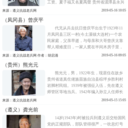
工资。夏子福又名夏禹聲 贵州省湄潭县永兴
镇茅坝乡人。生于1920年3月2日，1940年8月
2019-05-16 10:05
来源：遵义抗战老兵网
毕业于中央黄埔军校4期第五分校。41年初在
（凤冈县）曾庆平
云南部队步兵第三旅 旅长;闫肃 后改编为陆
军第93军 军长：龙泽汇 第22师：师长：杨炳
代兄从兵去抗日曾庆平出生于1923年11
霖 老兵本
月凤冈县三区一村(今土溪镇大连村)一个农
民家庭，父亲早逝，与母亲和大哥曾庆太靠
帮人艰难度日，一家人窝在半间木房子里，
家中值钱的只有一头母猪。家中绝粮断炊
2019-05-16 09:05
来源：遵义抗战老兵网 作者：胡启涌
时，母亲就将母猪赶出圈门，曾庆平兄弟俩
（贵州）熊光元
紧跟在母猪后面，只要看见母猪能吃的野菜
就证明没毒，兄弟俩便争着挖来充饥。民国
熊光元，男，1922年生，现居住在故乡
25年(1936)年区里抓兵
贵州省道真仡佬族苗族自治县棕坪乡胜利村
岩脚村民组。1939年被强征入伍，先在遵义
师管区等地当兵。1942年编入孙立人任师长
的新编第38师入缅作战，战役失败后退入印
2019-05-15 15:05
来源：遵义抗战老兵网
度整训。1944年编入新编第30师88团3营9连
（遵义）龚光前
反攻缅甸，当时的司令(副总指挥)是郑洞
国，新编第一军军长是孙立人，新编第30师
14岁(1943年)时被拉兵到遵义后交给国民
师长是唐守治。当时在供给艰难
党的正规部队，部队管得很严，一吹息灯号