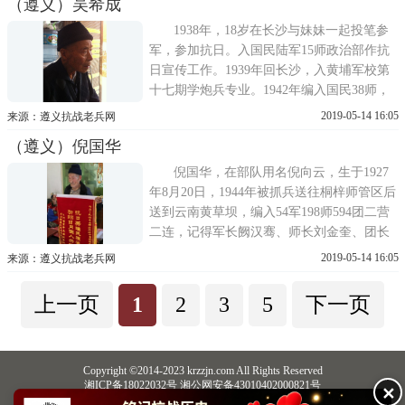
（遵义）吴希成
后方运送炮弹到怒江前沿炮兵阵地。运输队
由名叫铁锈的美军准尉监
1938年，18岁在长沙与妹妹一起投笔参
军，参加抗日。入国民陆军15师政治部作抗
日宣传工作。1939年回长沙，入黄埔军校第
十七期学炮兵专业。1942年编入国民38师，
任中尉排长，编入远征军序列，随孙立人抵
2019-05-14 16:05
来源：遵义抗战老兵网
达缅甸抗日，后又到印度兰姆珈基地集训，
（遵义）倪国华
部队番号改为中国驻印军，1942年10月驻印
军改编成新1军，郑洞国任军长，下辖孙立人
倪国华，在部队用名倪向云，生于1927
新38师和廖耀湘新22师，参
年8月20日，1944年被抓兵送往桐梓师管区后
送到云南黄草坝，编入54军198师594团二营
二连，记得军长阙汉骞、师长刘金奎、团长
董夺(音)、营长遇营清(音)、排长邓义仁
2019-05-14 16:05
来源：遵义抗战老兵网
(音)、排长刘顿标(音)、班长金维旺(音)。班
长为贵定龙里人(原话)，在攻打腾冲时牺
上一页
1
2
3
5
下一页
牲。编入部队后参加保山、高黎贡山、西沙
(音)、马河(音)、云南腾
Copyright ©2014-2023 krzzjn.com All Rights Reserved
湘ICP备18022032号 湘公网安备43010402000821号
✕
中央网信办违法和不良信息举报中心
长沙市互联网违法和不良信息举报中心