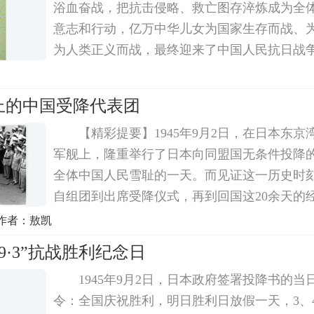
浴血奋战，把抗击侵略、救亡图存淬炼成为全
意志和行动，亿万中华儿女为国家生存而战、
为人类正义而战，最终迎来了中国人民抗日战
1945年8月，在抗战胜利到来的时刻，报纸、
记录下了许多激动人心的场景。80年后，当我
上的中国受降代表团
【精彩提要】1945年9月2日，在日本东
军舰上，隆重举行了日本向同盟国无条件投降
全体中国人民雪耻的一天。而见证这一历史时
自组团到出席受降仪式，再到回国这20余天的
为人知。▲徐永昌在日本投降书上签字▲日本
作者：敖凯
书上签字徐永昌担任团长8月12日，就在日
9·3”抗战胜利纪念日
1945年9月2日，日本政府签署投降书的
令：全国庆祝胜利，明日胜利日放假一天，3、4