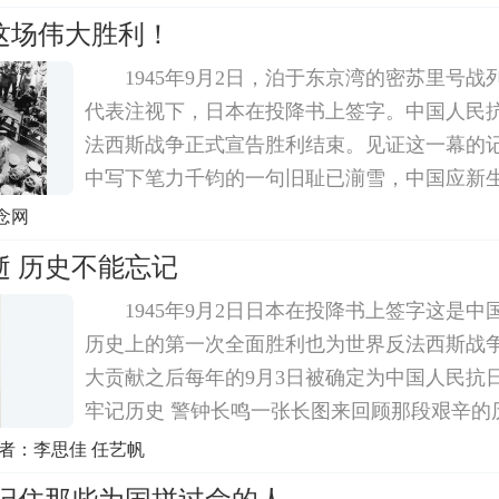
网、@央视新闻、@央视军事、@中国军号、
这场伟大胜利！
1945年9月2日，泊于东京湾的密苏里号
代表注视下，日本在投降书上签字。中国人民
法西斯战争正式宣告胜利结束。见证这一幕的
中写下笔力千钧的一句旧耻已湔雪，中国应新
署投降书9月3日是中国人民抗日战争胜利纪念
念网
西斯战争胜利纪念日。这一天，中国人民永
逝 历史不能忘记
1945年9月2日日本在投降书上签字这是
历史上的第一次全面胜利也为世界反法西斯战
大贡献之后每年的9月3日被确定为中国人民抗
牢记历史 警钟长鸣一张长图来回顾那段艰辛的
绝抗战中国人民在共产党领导下不畏强暴、血
者：李思佳 任艺帆
坚忍不拔凝结成伟大的抗战精神78载时光流逝