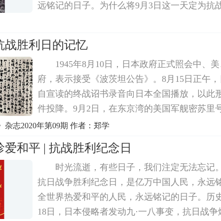
远铭记的日子。为什么将9月3日这一天定为抗
史的尘烟，胜利的场面向我们走来。时间回到79年
抗战胜利日的记忆
1945年8月10日，日本政府正式照会中、
府，表示接受《波茨坦公告》。8月15日正午
自宣读的终战诏书录音向日本全国播放，以此
件投降。9月2日，在东京湾的美国军舰密苏里
投降书上签字。中国人民经过14年艰苦卓绝、
杂志2020年第09期 作者：郑学
战，终于迎来了抗日战争的最后胜利。在此期
爱和平 | 抗战胜利纪念日
时光流逝，有些日子，我们注定无法忘记。
抗日战争胜利纪念日，是亿万中国人民，永远
全世界热爱和平的人民，永远铭记的日子。历史背
18日，日本侵略者发动九·一八事变，抗日战