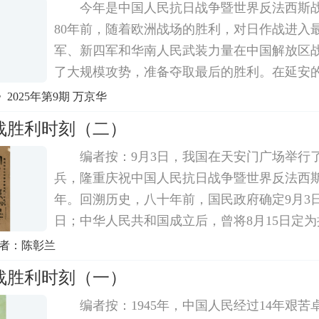
今年是中国人民抗日战争暨世界反法西斯战
80年前，随着欧洲战场的胜利，对日作战进入
军、新四军和华南人民武装力量在中国解放区
了大规模攻势，准备夺取最后的胜利。在延安
中央机关报《解放日报》并肩战斗在一起的新
2025年第9期 万京华
迎接抗战胜利的到来而兴奋地忙碌着。新华社
战胜利时刻（二）
编者按：9月3日，我国在天安门广场举行
兵，隆重庆祝中国人民抗日战争暨世界反法西斯
年。回溯历史，八十年前，国民政府确定9月3
日；中华人民共和国成立后，曾将8月15日定
日，1951年8月重新确定9月3日为纪念日并延
作者：陈彰兰
民族记忆的重要坐标。1945年9月2日，日本政
战胜利时刻（一）
编者按：1945年，中国人民经过14年艰