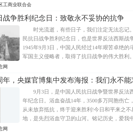
侵占中国东北。1937年7月7日，日本侵略者
区工商业联合会
卢沟桥，发动全面侵华战
日战争胜利纪念日：致敬永不妥协的抗争
时光流逝，有些日子，我们注定无法忘记。
民抗日战争胜利纪念日，也是世界反法西斯战
1945年9月3日，中国人民经过14年艰苦卓绝
军国主义侵略者，取得了抗日战争的伟大胜利
中国人民同世界人民一道，以顽强的意志和英
念网
败了法西斯主义。为了这一天，中国付出沉重
9周年，央媒官博集中发布海报：我们永不能
9月3日，是中国人民抗日战争暨世界反法西
年纪念日。浴血奋战14年，3500多万同胞伤
从未放弃抵抗，终于迎来胜利!今日和平来之不
地，是先烈浴血守卫的山河。铭记历史，爱我
进!1945年9月3日，我们永不能忘!3日零时，
念网