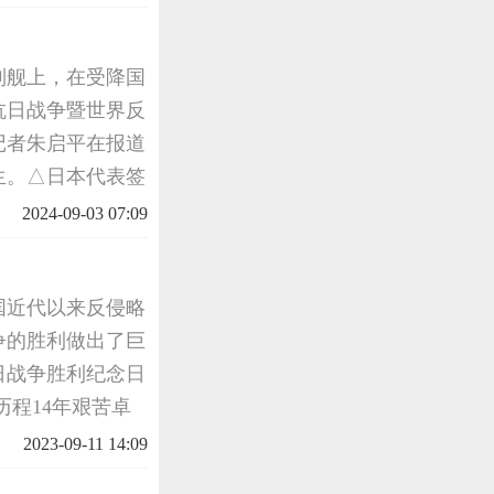
@解放军
战列舰上，在受降国
抗日战争暨世界反
记者朱启平在报道
生。△日本代表签
日，也是世界反法
2024-09-03 07:09
中国近代以来反侵略
争的胜利做出了巨
日战争胜利纪念日
历程14年艰苦卓
战到底百折不挠、
2023-09-11 14:09
硝烟纵然消逝历