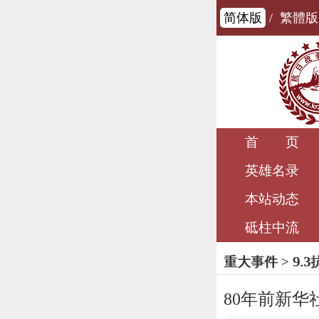
简体版
/
繁體版
首 页
英雄名录
本站动态
砥柱中流
重大事件
>
9.
80年前新