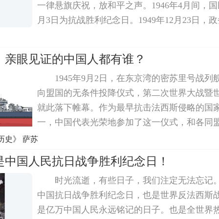
一律悬旗庆祝，放和平之声。1946年4月间，
月3日为抗战胜利纪念日。1949年12月23日，
国年节及纪念日放假办法》，其中也有抗战胜
定在8月15日。对此，社会上有人提出异议，差
，亲眼见证的中国人都有谁？
1945年9月2日，在东京湾的密苏里号战
向盟国的无条件投降仪式，第二次世界大战暨
就此落下帷幕。作为最早抗击法西斯侵略的国
一，中国代表光荣地参加了这一仪式，和各同
帝国的投降书上签字受降。不过，为什么把这
历史》 萨苏
仪式布置在该舰上如此狭小的一个地方?空间局
日是中国人民抗日战争胜利纪念日！
时光流逝，有些日子，我们注定无法忘记。
中国抗日战争胜利纪念日，也是世界反法西斯
是亿万中国人民永远铭记的日子。也是全世界