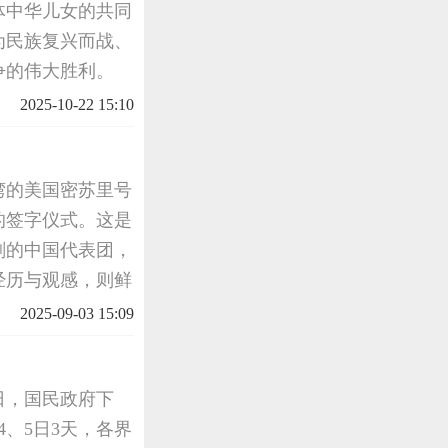
体中华儿女的共同
为民族复兴而战、
争的伟大胜利。
档案以各自的方式
2025-10-22 15:10
们在档案
京湾的美国密苏里号
的签字仪式。这是
刻的中国代表团，
经历与观感，则鲜
外相重光葵在投降
2025-09-03 15:09
当日，国民政府下
、5日3天，各界