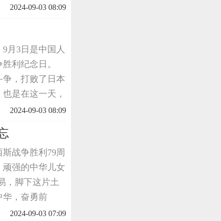
炮轰宛平县城、进攻
2024-09-03 08:09
9月3日是中国人
争胜利纪念日。
的斗争，打败了日本
。也是在这一天，
勇的斗争，彻底打
2024-09-03 08:09
代价
忘
斯战争胜利79周
亡，顽强的中华儿女
易，脚下这片土
中华，奋勇前
@人民日报、@人民
2024-09-03 07:09