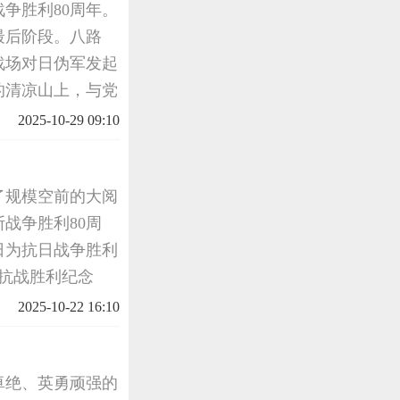
争胜利80周年。
最后阶段。八路
战场对日伪军发起
的清凉山上，与党
华社工作人员也为
2025-10-29 09:10
新闻台不断收
了规模空前的大阅
战争胜利80周
日为抗日战争胜利
为抗战胜利纪念
续至今，成为铭刻
2025-10-22 16:10
府在东京湾美
苦卓绝、英勇顽强的