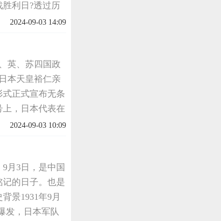
战胜利日?透过历
前。1945年9
2024-09-03 14:09
美、英、苏四国政
，日本天皇裕仁亲
形式正式宣布无条
号上，日本代表在
英勇顽强的浴血奋
2024-09-03 10:09
间，
9月3日，是中国
铭记的日子。也是
景1931年9月
争爆发，日本军队