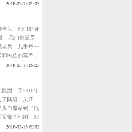
长河中从未匮乏，
2018-03-15 09:03
么一群人在国难
难当头，他们挺身
暮，我们也应尽
战老兵，几乎每一
家和民族的尊严，
间的黄土之中，但
2018-03-15 09:03
大学敬礼抗...
团，于2018年
访了陆湛、吴江、
当头自愿站到了抵
军军部画地图，却
报名参加培训成
2018-03-15 09:03