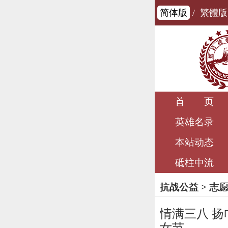
简体版
/
繁體版
首 页
英雄名录
本站动态
砥柱中流
抗战公益
>
志
情满三八 扬