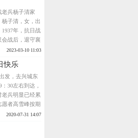
战老兵杨子清家
。杨子清，女，出
1937年，抗日战
汉会战后，退守襄
部就设在靠近襄阳
2023-03-10 11:03
积极
日快乐
头出发，去兴城东
9：30左右到达，
时老兵明显已经累
志愿者高雪峰按期
九岁小志愿者杨程
2020-07-31 14:07
了