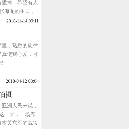
被撒掉，希望有人
兵张海龙的生日，
区不同方向汇集在
2018-11-14 09:11
骨灰
声里，熟悉的旋律
年真使我心爱，可
!
2018-04-12 08:04
拍摄
个亚洲人民来说，
的这一天，一场席
日本关东军的战役