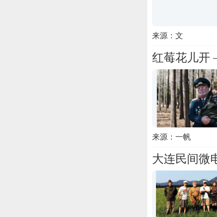
来源：文
红莓花儿开
来源：一帆
大连民间微