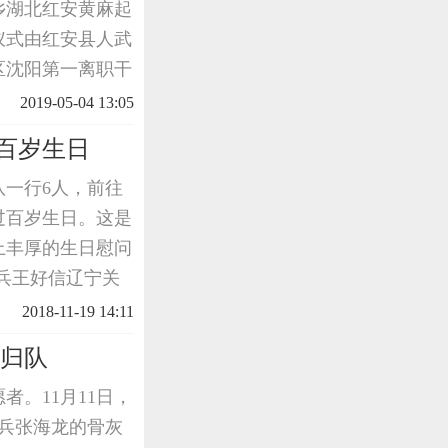
乡湖北红安黄麻起
仪式由红安县人武
区沈阳第一离职干
关同志、湖北红安
2019-05-04 13:05
桥镇汪
百岁生日
团队一行6人，前往
过百岁生日。这是
上丰厚的生日慰问
兵王好信辽宁关
在床上，他的耳朵
2018-11-19 14:11
他归队
。11月11日，
老兵张海龙的骨灰