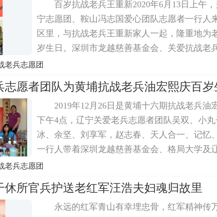
百岁抗战老兵王重新2020年6月13日上午
宁志愿团、鞍山冯志国爱心团队志愿者一行人
区里，与抗战老兵王重新家人一起，隆重地为
岁生日。深圳市龙越慈善基金会、关爱抗战老
上1000元慰问金和礼物，沈阳志愿者一弓捐赠
战老兵志愿团
志国爱心团队与鞍山关爱抗战老兵志愿者一起
兵志愿者团队为黄埔抗战老兵油宏熙庆百岁
2019年12月26日是黄埔十六期抗战老兵
下午4点，辽宁关爱老兵志愿者团队吴双、小丸
冰、余坚、刘享军，赵志春、天人合一、记忆
一行人带着深圳龙越慈善基金会、格局大学及
日礼物和礼金，来到老兵家中给老兵过生日。
战老兵志愿团
候，油老从沙发上站起来和大家一一握手，还
干休所官兵护送老红军汪浩夫妇魂归故里
永远的红军青山有幸埋忠骨，红军精神传