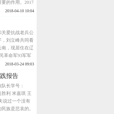
的作用。2017
电影》为题，报道
2018-04-10 10:04
过解放旅大...
会和关爱抗战老兵公
芹，刘立峰共同看
云南，现居住在辽
民革命军93军军
滇南守备任务。
2018-03-24 09:03
赴越南河内接受侵
实践报告
敏队长学号：
：尚胜利 米嘉琪 王
夫说过一个没有
的民族是悲哀的。