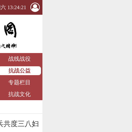
 13:24:23
战线战役
抗战公益
专题栏目
抗战文化
兵共度三八妇