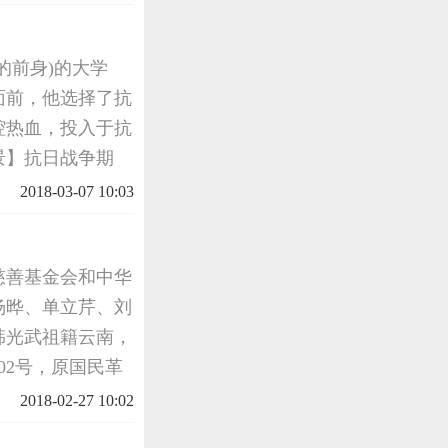
抵抗组织，被...
的前身)的大学
面前，他选择了抗
腔热血，投入于抗
景】抗日战争期
以进入中国，通过
2018-03-07 10:03
帮助中国抵抗日本
越慈善基金会和中华
杨晔、单立芹、刘
韩光武祖籍云南，
02号，原国民革
长是龙云，当时担
2018-02-27 10:02
光武随部队奉命