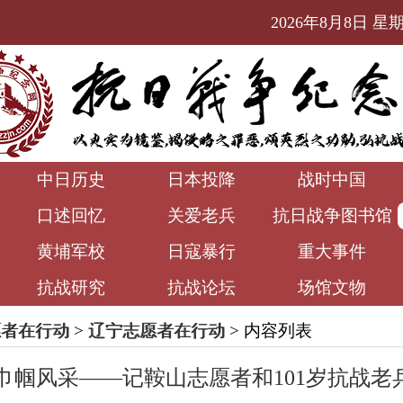
2026年8月8日 星期六
中日历史
日本投降
战时中国
口述回忆
关爱老兵
抗日战争图书馆
黄埔军校
日寇暴行
重大事件
抗战研究
抗战论坛
场馆文物
愿者在行动
>
辽宁志愿者在行动
> 内容列表
巾帼风采——记鞍山志愿者和101岁抗战老