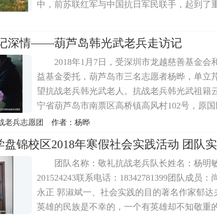
中，前苏联红军与中国抗日军民联手，起到了重要
年初，大连晚报以《大连草根自掏腰包拍摄微
红色收藏家谢廖沙牵头组建摄制组，以一名曾参加
铭记深情——葫芦岛韩光武老兵走访记
2018年1月7日，受深圳市龙越慈善基金
益基金委托，葫芦岛市三名志愿者杨晔，单立
望抗战老兵韩光武老人。抗战老兵韩光武祖籍
宁省葫芦岛市南票区高桥镇高风村102号，原国
部野战医院救护排排长，时任军长龙云，担任
战老兵志愿团 作者：杨晔
1945年8月抗战胜利后，韩光武随部队奉命开
盘锦校区2018年寒假社会实践活动 团队
越...
团队名称：敬礼抗战老兵队长姓名：杨明
201524243联系电话：18342781399团队成员
永正 郭淑斌一、社会实践的目的著名作家郁达
英雄的民族是不幸的，一个有英雄却不知敬重