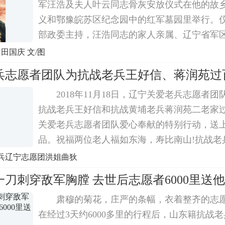
军汪浩及夫人叶云同志骨灰安放仪式在他的故
义和鄂豫皖苏区纪念园中的红军墓园里举行。
部政委主持，汪浩同志的家人亲属、辽宁省军
部休养所部分官兵代表、红安县县委领导和机
田国庆 文/图
革命纪念地管理中心人员及汪浩老家红安县高
兵志愿者团队为抗战老兵王好信、蒋润苑过
2018年11月18日，辽宁关爱老兵志愿者
抗战老兵王好信和抗战黄埔老兵蒋润苑二老家
关爱老兵志愿者团队爱心奉献的特别行动，送
品。祝福两位老人福如东海，寿比南山!抗战老
爱老兵志愿者团队一行人屋里，王老精神的坐
兵辽宁志愿团洪姐曲狄
是在战争的时候失聪了，只有左耳有一点
一刀刺穿敌军胸膛 去世后志愿者6000里送
肃穆的菊花，庄严的条幅，衣着整齐的志愿者
在经过3天约6000多里的行程后，山东籍抗战