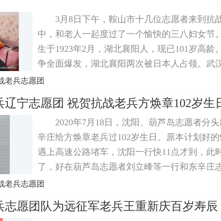
3月8日下午，鞍山市十几位志愿者来到抗
中，和老人一起度过了一个愉快的三八妇女节
生于1923年2月，湖北襄阳人，现已101岁高龄。
争全面爆发，湖北襄阳两次被日本人占领。武
阳的国民革命军第五战区李宗仁部队，其司令
战老兵志愿团
的老河口，立志读书掌握自己命运的杨子清，
辽宁志愿团 祝贺抗战老兵方焕章102岁生
2020年7月18日，沈阳、葫芦岛志愿者分
辛庄给方焕章老兵过102岁生日。原本计划好的
遇上高速公路堵车，沈阳一行快11点才到，此
了，好在葫芦岛志愿者刘立峰等一行和东辛庄
到达，与老兵互动。方老当天的状态特别好，
战老兵志愿团
皓第一次参加这样的活动，很是好奇。现场画
兵志愿团队为远征军老兵王重新庆百岁寿辰