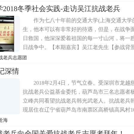
为美军翻译;何钟渊工作收入稳定却主动加入地下
2018冬季社会实践-走访吴江抗战老兵
作为七八十年前的交通大学(上海交通大学
生，他本可以有非常好的待遇，但是，在战争
日救国，他深深爱着祖国的每一寸山河，将一
日战争中。【本期嘉宾】吴江老先生【参战背
间，中国大后方的滇缅公路打通，美国军队得
战老兵志愿团
提供补给，参与作战以及训练中国军队的方式
记深情
侵...
2018年2月4日，节气立春。受深圳市龙
抗战老兵公益基金委托，葫芦岛市三名志愿者
立峰共同看望抗战老兵韩光武老人。抗战老兵
现居住在辽宁省葫芦岛市南票区高桥镇高风村1
命军第93军军部野战医院救护排排长，时任军
沧海
任滇南守备任务。1945年8月抗战胜利后，韩
战老兵向全国关爱抗战老兵志愿者拜年！