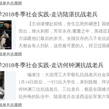
对于英雄，我们的中华民族上下五千年的历史
战老兵志愿团
只是我们往往会不去敬重甚至忽视他们。有那
2018冬季社会实践-走访陆湛抗战老兵
当...
【主动请缨赴前线，舍生忘死炸碉堡】国
而出，烽火刹那，芳菲永存;耄耋之年，英雄迟
力温暖他们最后的岁月。全国仅存的几千名抗
天都会有人归队，这些最可爱的人，捍卫过国
将会带着他们的故事，他们的荣耀，湮灭于时
战老兵志愿团
是他们的精神却不该被遗忘。老兵不朽，大连理工
2018冬季社会实践-走访何钟渊抗战老兵
编者注：大连理工大学敬礼抗战老兵社会实践
1月14日前后，一行5位大学生，来到抚顺，拜
何钟渊三位抗战老兵。三位老兵，都是在国难
抗外悔的队伍中。陆湛老兵在滇西远征军第六
主动请缨到前线杀敌;吴江老兵在读大二，主动
战老兵志愿团