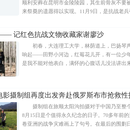
顺利安葬在昆明市金陵陵园，其生前骨灰不要
来祭奠的遗愿得以实现。11月9日，是抗战老
这天一大早，在辽宁沈阳，众多的志愿者从市
通往桃仙机场的高速入口处，他们要送张老的
 —— 记红色抗战文物收藏家谢廖沙
初春，大连理工大学，林荫道上，巴扬琴
响起——田野小河边，红莓花儿开，有一位少
是我不能对他表白，满怀的心腹话儿没法讲出来
电影摄制组再度出发奔赴俄罗斯布市抢救性
摄制组在旅顺太阳沟拍摄对于中国乃至整
8月15日是个值得永久纪念的日子。70多年前
卷亚洲的战争灾难画上了句号。在最后的围剿