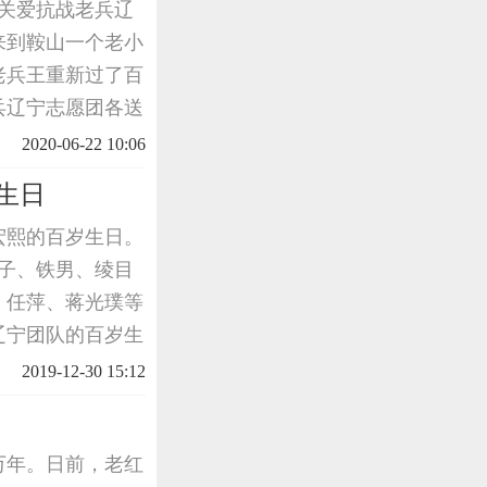
，关爱抗战老兵辽
来到鞍山一个老小
老兵王重新过了百
兵辽宁志愿团各送
轮椅一台。鞍山冯
2020-06-22 10:06
，十几
生日
油宏熙的百岁生日。
子、铁男、绫目
、任萍、蒋光璞等
辽宁团队的百岁生
志愿者们到了的时
2019-12-30 15:12
不断地
万年。日前，老红