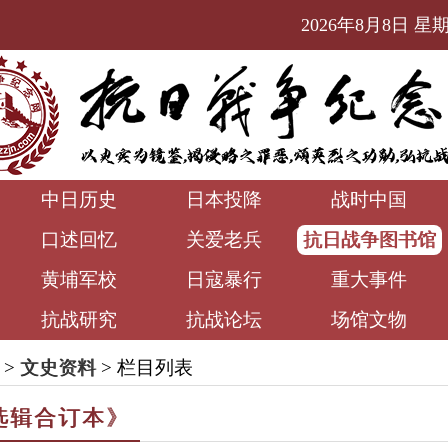
2026年8月8日 星期六
中日历史
日本投降
战时中国
口述回忆
关爱老兵
抗日战争图书馆
黄埔军校
日寇暴行
重大事件
抗战研究
抗战论坛
场馆文物
>
文史资料
> 栏目列表
选辑合订本》