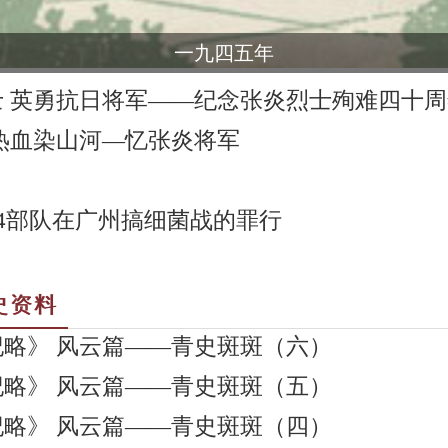
一九四五年
士 英勇抗日将军——纪念张炎烈士殉难四十周
热血染山河—忆张炎将军
04部队在广州搞细菌战的罪行
史资料
略》 风云篇——青史斑斑（六）
略》 风云篇——青史斑斑（五）
略》 风云篇——青史斑斑（四）