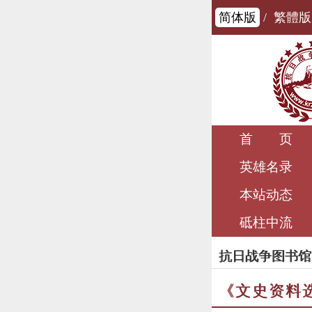
简体版
/
繁體版
首 页
英雄名录
本站动态
砥柱中流
抗日战争图书馆
《文史资料