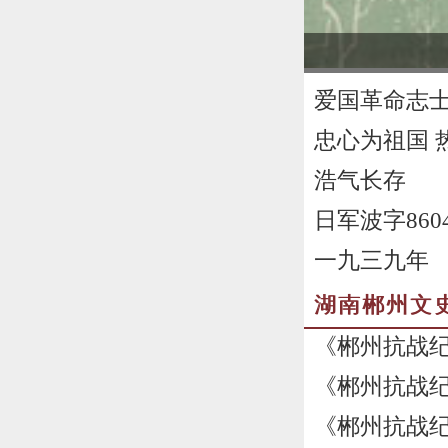
爱国革命志
忠心为祖国 
浩气长存
日军波字86
一九三九年
湖南郴州文
《郴州抗战纪
《郴州抗战纪
《郴州抗战纪