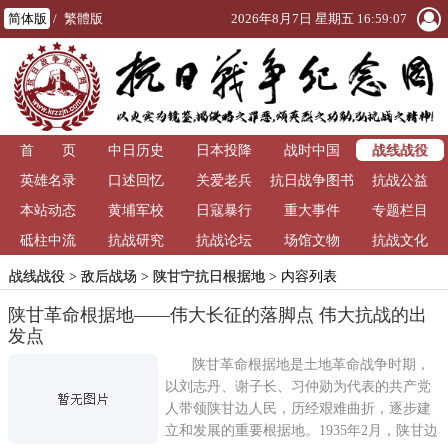
简体版
/
繁體版
2026年8月7日 星期五 16:59:08
战线战役
首 页
中日历史
日本投降
战时中国
英雄名录
口述回忆
关爱老兵
抗日战争图书
抗战公益
本站动态
黄埔军校
日寇暴行
重大事件
馆
专题栏目
砥柱中流
抗战研究
抗战论坛
场馆文物
抗战文化
战线战役
>
敌后战场
>
陕甘宁抗日根据地
> 内容列表
陕甘革命根据地——伟大长征的落脚点 伟大抗战的出
发点
陕甘革命根据地是土地革命战争时期，
以刘志丹、谢子长、习仲勋为代表的共产党
人带领陕甘边人民，历经艰难曲折，逐步建
立和发展的重要根据地。1935年2月，陕甘边