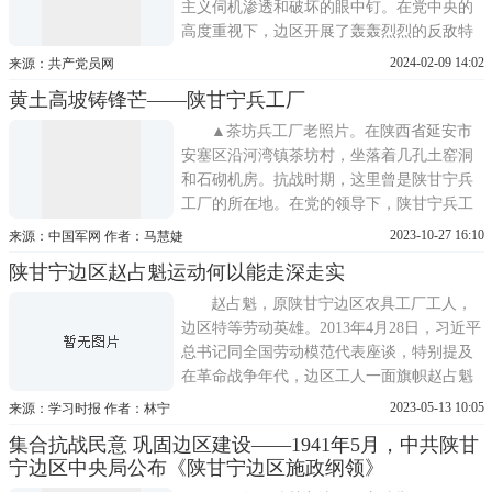
主义伺机渗透和破坏的眼中钉。在党中央的
高度重视下，边区开展了轰轰烈烈的反敌特
活动，全民皆兵的严密防守，使得敌特的阴
2024-02-09 14:02
来源：共产党员网
谋始终不能得逞。▲陕甘宁边区政府旧址日
黄土高坡铸锋芒——陕甘宁兵工厂
寇活动猖獗1939年5月15日，邓小平在《在敌
后方的两个路线》一文中指出，敌人特别加
▲茶坊兵工厂老照片。在陕西省延安市
强特务工作，这是
安塞区沿河湾镇茶坊村，坐落着几孔土窑洞
和石砌机房。抗战时期，这里曾是陕甘宁兵
工厂的所在地。在党的领导下，陕甘宁兵工
厂秉承为前线服务、为战争服务、为边区经
2023-10-27 16:10
来源：中国军网 作者：马慧婕
济建设服务的宗旨，自力更生、艰苦创业，
陕甘宁边区赵占魁运动何以能走深走实
从无到有、从小到大地发展起来。它聚集了
全国各地的优秀人才，组建了一支新型战斗
赵占魁，原陕甘宁边区农具工厂工人，
集体，为中国人民的抗日战争
边区特等劳动英雄。2013年4月28日，习近平
总书记同全国劳动模范代表座谈，特别提及
在革命战争年代，边区工人一面旗帜赵占魁
等劳动模范，以新的劳动态度对待新的劳
2023-05-13 10:05
来源：学习时报 作者：林宁
动，带动群众投身中国共产党领导的人民解
集合抗战民意 巩固边区建设——1941年5月，中共陕甘
放事业。1942年10月，陕甘宁边区总工会发
宁边区中央局公布《陕甘宁边区施政纲领》
出通知，号召各公营工厂组织开展赵占魁运