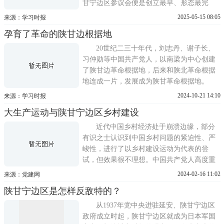
甘宁边区参议会便是创立最早、形态最完
备、最具典型性的民主制度。1939年1月17日
2025-05-15 08:05
来源：学习时报
至2月4日、1941年11月6日至21日、1944年12
孕育了革命的陕甘边根据地
月4日至19日、1946年4月2日至27日，陕甘宁
边区先后召开了第一届、第二届第一次、第
20世纪二三十年代，刘志丹、谢子长、
二届第二次、第三届参议会
习仲勋等中国共产党人，以南梁为中心创建
了陕甘边革命根据地，后来和陕北革命根据
地连成一片，发展成为陕甘革命根据地。
1935年10月，中共中央和陕甘支队抵达陕甘
2024-10-21 14:10
来源：学习时报
根据地的吴起镇；1936年10月，红二、红四
大生产运动与陕甘宁边区乡村建设
方面军相继到达陕甘根据地，三大主力红军
胜利实现会师。陕甘革命根据地为红军长征
近代中国乡村经济处于崩溃边缘，部分
提供了落脚点，为红军北上抗日
有识之士认识到中国乡村问题的紧迫性、严
峻性，进行了以乡村建设运动为代表的尝
试，但效果很不理想。中国共产党人高度重
视乡村问题，认为中国的革命实质上是农民
2024-02-16 11:02
来源：党建网
革命。抗战时期，中国共产党高举抗日民主
陕甘宁边区是怎样反敌特的？
旗帜，基于大生产运动在陕甘宁边区进行了
系统的乡村社会经济建设，为乡村治理现代
从1937年党中央进驻延安、陕甘宁边区
化、农村社会组织化和农业经济
政府成立时起，陕甘宁边区就成为日本军国