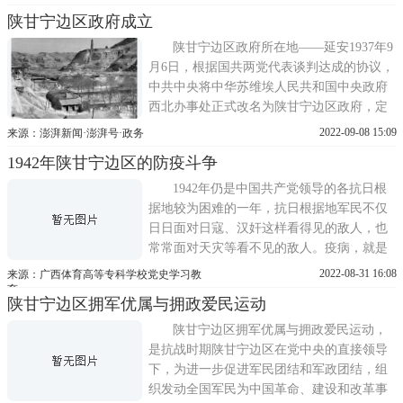
先运用的就是民歌、民谣这种民间艺术形
陕甘宁边区政府成立
式，他们说唱着大家起来，实行共产等民
谣，号召劳苦大众起来革命，庆阳人民也早
陕甘宁边区政府所在地——延安1937年9
已习惯了把自己的爱和恨通过民歌、
月6日，根据国共两党代表谈判达成的协议，
中共中央将中华苏维埃人民共和国中央政府
西北办事处正式改名为陕甘宁边区政府，定
延安为首府。抗日战争时期，陕甘宁边区是
2022-09-08 15:09
来源：澎湃新闻·澎湃号·政务
中国共产党领导全国抗战的中心，也是八路
1942年陕甘宁边区的防疫斗争
军、新四军等抗日武装的指挥中枢所在地和
总后方。在烽火连天的岁月里，边区军民一
1942年仍是中国共产党领导的各抗日根
边要开展武装斗争，一边还
据地较为困难的一年，抗日根据地军民不仅
日日面对日寇、汉奸这样看得见的敌人，也
常常面对天灾等看不见的敌人。疫病，就是
这样一个看不见的敌人。陕甘宁边区，地处
2022-08-31 16:08
来源：广西体育高等专科学校党史学习教
历史上的瘟疫流行区，由于闭塞和落后，卫
育
陕甘宁边区拥军优属与拥政爱民运动
生状况恶劣，医疗条件差，传染病的爆发年
年都会造成人员的病、亡。延安1941年在春
陕甘宁边区拥军优属与拥政爱民运动，
季流行的麻疹、百日咳，
是抗战时期陕甘宁边区在党中央的直接领导
下，为进一步促进军民团结和军政团结，组
织发动全国军民为中国革命、建设和改革事