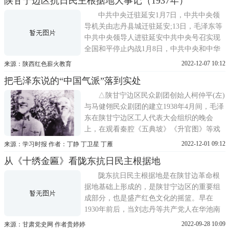
陕甘宁边区抗日民主根据地大事记（1937年）
央政府和中国人民红军革命军事委员会发表
《东征宣言》。20日，毛泽东、彭德怀率军
中共中央迁驻延安1月7日，中共中央领
从北起绥
导机关由志丹县城迁驻延安;13日，毛泽东等
中共中央领导人进驻延安中共中央号召实现
全国和平停止内战1月8日，中共中央和中华
苏维埃中央政府发出通电，揭露日本帝国主
2022-12-07 10:12
来源：陕西红色薪火教育
义与中国亲日派以拥蒋为名，挑拨内战，以
把毛泽东说的“中国气派”落到实处
遂其灭亡中国之阴谋。规劝蒋介石应挺身而
出，制止祸国殃民之内战重新爆发，并实现
△陕甘宁边区民众剧团创始人柯仲平(左)
在西安事
与马健翎民众剧团的建立1938年4月间，毛泽
东在陕甘宁边区工人代表大会组织的晚会
上，在观看秦腔《五典坡》《升官图》等戏
时，向工会负责人齐华说：你看老百姓来得
2022-12-01 09:12
来源：学习时报 作者：丁静 丁卫星 丁雁
这么多，老年人又穿着新衣服，女青年擦粉
从《十绣金匾》看陇东抗日民主根据地
戴花的，男女老少把剧场拥挤得满满的，群
众非常欢迎这种形式。群众喜欢的形式，我
陇东抗日民主根据地是在陕甘边革命根
们应该搞，就是内容太
据地基础上形成的，是陕甘宁边区的重要组
成部分，也是盛产红色文化的摇篮。早在
1930年前后，当刘志丹等共产党人在华池南
梁一带宣传革命、组织武装的时候，他们首
2022-09-28 10:09
来源：甘肃党史网 作者贵婷婷