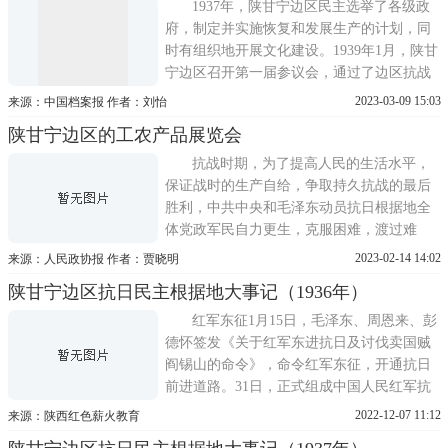
动，向模范工人赵占魁学
1937年，陕甘宁边区民主选举了各级政
府，制定并实施恢复和发展生产的计划，同
时有组织地开展文化建设。1939年1月，陕甘
宁边区召开第一届参议会，通过了边区抗战
时期施政纲领。1940年，中共中央发布关于
2023-03-09 15:03
来源：中国档案报 作者：刘怡
政权问题的指示，提出三三制的建政原则。
陕甘宁边区的工农产品展览会
1941年11月，陕甘宁边区召开第二届参议
会，通过了5月1日公布的包含有三三制原则
抗战时期，为了提高人民的生活水平，
的施政纲领，简称五一施政纲
保证战时的生产自给，争取持久抗战的最后
胜利，中共中央和毛泽东动员抗日根据地全
体党政军民自力更生，克服困难，渡过难
关。陕甘宁边区政府把举办展览会，尤其是
2023-02-14 14:02
来源：人民政协报 作者：贾晓明
工农业生产展览会作为其促进战争年代边区
陕甘宁边区抗日民主根据地大事记（1936年）
工农业生产的一个重要手段。抗战时期边区
政府举办的最早的展览会，是1938年1月1日
红军东征1月15日，毛泽东、周恩来、彭
至3日的延安工业制造
德怀签发《关于红军东进抗日及讨伐卖国贼
阎锡山的命令》，命令红军东征，开通抗日
前进道路。31日，正式组成中国人民红军抗
日先锋军，共两万多人，总司令彭德怀，总
2022-12-07 11:12
来源：陕西红色薪火教育
政委毛泽东。2月17日，中华苏维埃共和国中