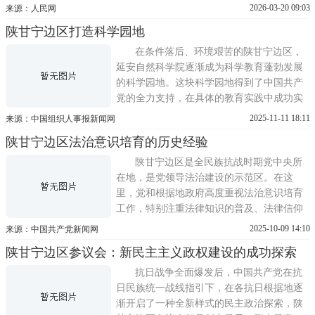
革命根据地与陕北革命根据地统一为陕甘革
2026-03-20 09:03
来源：人民网
命根据地，亦称西北革命根据地，成为土地
陕甘宁边区打造科学园地
革命战争后期全国硕果仅存的完整革命根据
地，为中共中央和各路红军长征提供了落脚
在条件落后、环境艰苦的陕甘宁边区，
点，为八路军主力奔赴抗日
延安自然科学院逐渐成为科学教育蓬勃发展
的科学园地。这块科学园地得到了中国共产
党的全力支持，在具体的教育实践中成功实
现了自由探索与集中领导的有机结合。营造
2025-11-11 18:11
来源：中国组织人事报新闻网
自由探索的科研和教学氛围在1941年的《陕
陕甘宁边区法治意识培育的历史经验
甘宁边区施政纲领》中，边区政府明确规
定：奖励自由研究，尊重知识分子，提倡科
陕甘宁边区是全民族抗战时期党中央所
学知识与文艺运动，欢
在地，是党领导法治建设的示范区。在这
里，党和根据地政府高度重视法治意识培育
工作，特别注重法律知识的普及、法律信仰
的树立、法治实践的熏陶，使边区军民法治
2025-10-09 14:10
来源：中国共产党新闻网
素养迅速提高，边区社会空前稳定，积累了
陕甘宁边区参议会：新民主主义政权建设的成功探索
宝贵的法治意识培育经验。充分利用宣传教
育文艺系统普及法律知识由于陕甘宁边区当
抗日战争全面爆发后，中国共产党在抗
时地处偏远，经济文化
日民族统一战线指引下，在各抗日根据地逐
渐开启了一种全新样式的民主政治探索，陕