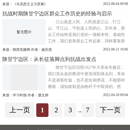
业团结奋斗的一项社会活动，亦称双拥运
2022-08-04 09:08
来源：《马克思主义大辞典》
动。双拥运动首先从以延安为中心的陕甘宁
抗战时期陕甘宁边区群众工作历史的经验与启示
边区兴起，并迅速辐射到全国各抗日根据
地。中共中央进驻延安以后，对密切军政关
江山就是人民、人民就是江山，打江
系、军民关系尤为重视。在陕
山、守江山，守的是人民的心。百年来，群
众工作始终是我们党的一项根本性、基础性
工作，我们党靠群众工作起家，同样要靠群
众工作实现长期执政。党的百年历史，就是
2022-06-21 10:06
来源：陕西党建网 作者：杨宾燕
我们党与人民心心相印、与人民同甘共苦、
陕甘宁边区：从长征落脚点到抗战出发点
与人民团结奋斗的历史，就是一部最生动、
最有说服力的教科书。在全面建设社会主义
陕甘宁边区旧照1927年大革命失败后，
现代化国家新征程上，我们要适
我们党从血的教训中更加深刻体会到，革命
不是请客吃饭，也不是绘画绣花，不能那样
雅致，须知政权是由枪杆子中取得的。然
而，拿起枪杆子的斗争，并非一帆风顺。在
2022-04-28 09:04
来源：学习时报 作者：聂文婷
陕甘地区，从陕西省委组织发动的清涧、渭
华、旬邑等武装起义，到后来刘志丹、谢子
上一页
1
2
3
..
7
下一页
长、习仲勋等深入陕甘地区国民党和地方军
阀队伍中开展的兵运工作，