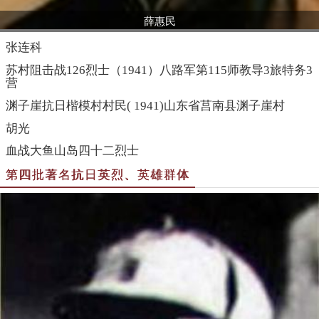
薛惠民
张连科
苏村阻击战126烈士（1941）八路军第115师教导3旅特务3
营
渊子崖抗日楷模村村民( 1941)山东省莒南县渊子崖村
胡光
血战大鱼山岛四十二烈士
第四批著名抗日英烈、英雄群体