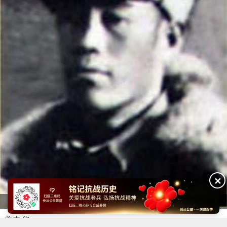
✕
曹吉亭
盖中华