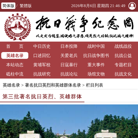
简体版
/
繁體版
2026年8月6日 星期四 21:46:50
首 页
中日历史
日本投降
战时中国
战线战役
英雄名录
口述回忆
关爱老兵
抗日战争图书
抗战公益
本站动态
黄埔军校
日寇暴行
重大事件
馆
专题栏目
砥柱中流
抗战研究
抗战论坛
场馆文物
抗战文化
英雄名录
>
著名抗日英烈和英雄群体名录
> 栏目列表
第三批著名抗日英烈、英雄群体