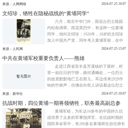
值抗日烽火遍地燃起之际，在家乡任教员的
2024-07-25 16:07
来源：人网网络
钟士奇，心怀国家危亡，匹夫有责的大志，
文绍珍，牺牲在隐秘战线的“黄埔同学”
毅然投笔从戎，考入黄埔军校第二分校。以
各项优秀的考核成绩，毕业后留任军校十八
六月，南京中华门外，雨花台烈士陵园
期第七总队政训处官
内松柏滴翠。雨花英烈中，有这样一位黄埔
同学，他叫文绍珍：1926年，18岁的文绍珍
加入中国共产党，同年考入黄埔军校，在中
共广东区委军委的委派下参加了轰轰烈烈的
2024-07-25 15:07
来源：人民网
北伐战争。1931年，文绍珍在隐秘战线上壮
中共在黄埔军校重要负责人——熊雄
烈牺牲，年方廿三，正是当代大学生毕业的
年纪。习近平总书记指出，黄埔军校是第一
走进江西省宜丰县芳溪镇的下屋村，村
次国共合作的产
里一如往日的宁静，曲径通幽处，一位烈士
的故居默默地伫立在那儿。耳边传来沙沙作
响的竹林声，仿佛在向世人诉说着这位烈士
的历历往事。他，就是中国共产党在黄埔军
2024-07-25 10:07
来源：新华社
校的重要负责人熊雄。熊雄，1892年出生，
抗战时期，四位黄埔一期将领牺牲，职务最高副总参
江西宜丰人。儿时，他在家乡下屋村接受传
统文化教育，培育了身心一体、家国同构的
黄埔军校，为长达10多年的中国持久抗
儒家爱国主义思想。1907
战培养了众多的军事指挥官。在抗战时期的
国民革命军中，有200多名黄埔师生担任师长