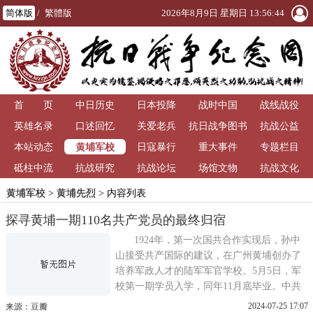
简体版
/
繁體版
2026年8月9日 星期日 13:56:44
首 页
中日历史
日本投降
战时中国
战线战役
英雄名录
口述回忆
关爱老兵
抗日战争图书
抗战公益
黄埔军校
本站动态
日寇暴行
重大事件
馆
专题栏目
砥柱中流
抗战研究
抗战论坛
场馆文物
抗战文化
黄埔军校
>
黄埔先烈
> 内容列表
探寻黄埔一期110名共产党员的最终归宿
1924年，第一次国共合作实现后，孙中
山接受共产国际的建议，在广州黄埔创办了
培养军政人才的陆军军官学校。5月5日，军
校第一期学员入学，同年11月底毕业。中共
中央十分重视黄埔军校的创办，先后两次发
2024-07-25 17:07
来源：豆瓣