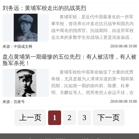
聆听讲解内容，观看展板上的文字说明，你
刘务远：黄埔军校走出的抗战英烈
会发现，他们当中许多人都出自黄埔军校。
他们年轻、活跃、英姿飒爽，为了心中的信
黄埔军校，是近代中国最著名的一所军
仰，抛弃了高官厚禄，放弃了个人...
事学校，曾培养出许多在抗日战争和国共内
战中闻名的指挥官。抗战期间，由这所军校
走出来的多数学生在战场上更是浴血奋战，
保家卫国，他们用鲜血和生命弘扬的不仅仅
2018-08-08 10:08
来源：中国成文网
是黄埔精神，更是中华精神。黄埔军校创立
盘点黄埔第一期最惨的五位先烈：有人被活埋，有人被
于1924年，是由中国国民党创立的，目的是
叛军杀死！
为国民革命训练军官，是国民政府北伐战争
统一中国的主要军力。该校到1949...
黄埔军校给中国革命输送了大量的优秀
将领，尤其是最为人津津乐道的第一期和第
四期，比如第一期的徐向前、陈赓、杜聿
明、关麟征等人。然而有些人命运不佳，在
复杂的斗争中牺牲，为中国人民的自由和解
2018-08-08 10:08
来源：百家号
放流尽了最后一滴血。下面这几位就是黄埔
第一期的学员，非常优秀，但是遭遇很惨：
上一页
1
2
3
下一页
王尔琢，1924年考入黄埔军校第一期，同年
秋加入中国共产党。1927年，任国民...