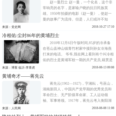
日军电台广播称73军暂编第五师为战意坚
赵一曼烈士 赵一曼，一个化名，这个非
强、不可轻侮之师。
常响亮的名字，是家喻户晓的抗日民族英
雄。1950年拍摄的电影《赵一曼》，使赵一
曼的故事广为流传。但是，人们或许不知
道，赵一曼是赫赫有名的黄埔军校女生队的
2018-10-27 17:10
来源：党史网
一员，更是一个优雅、美丽、内心充满母性
冷相佑:尘封86年的黄埔烈士
柔情的女人。赵一曼(1905-1936)，原名李坤
泰，学名李淑宁，又名李一超，四川宜宾
2010年12月6日午饭时间,85岁的冷承备
人，1926年加入中国共产党
在苍山县神山镇青竹村家中接到孙女冷海燕
打来的电话。 爷爷,我在网上看到有个叫冷相
佑的烈士是黄埔军校一期的共产党员,籍贯是
咱青竹村,他是不是我太爷爷啊?老人听后沉
2018-08-13 09:08
来源：博客 临沂-李青虎
默片刻,嚎啕大哭起来。几十年了,老人终于知
黄埔奇才——蒋先云
道亲生父亲冷相佑是中共早期创建人民军队
的见证者和参与者、黄埔军校一期的共产党
蒋先云(1902—1927)，字湘耘，号巫山，
员。1924年6月冷相佑在黄...
湖南新田人，中国共产党早期的优秀党员和
革命烈士、无产阶级革命家、工人运动领
袖、军事将领。1917年，蒋先云考入衡阳湖
南省立第三师范学校。1919年，蒋先云参加
2018-08-08 11:08
来源：人民网
五四运动，在衡阳成立湘南学生联合会，被