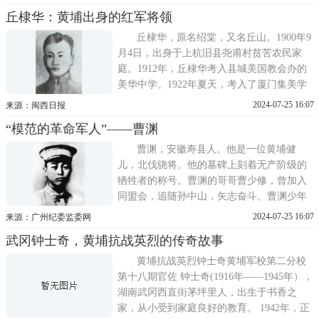
出通告，要求各地党组织多选派党团员或进
丘棣华：黄埔出身的红军将领
步青年到军校学习，培养党的武装骨干。在
此情况下，赵子俊、蒋先云、李之龙、张其
丘棣华，原名绍棠，又名丘山。1900年9
雄、刘畴西、张隐韬、唐
月4日，出身于上杭旧县尧甫村贫苦农民家
庭。1912年，丘棣华考入县城美国教会办的
美华中学。1922年夏天，考入了厦门集美学
校。在学校里，丘棣华如饥似渴地接受着新
2024-07-25 16:07
来源：闽西日报
事物。他利用全部节假日等空闲时间，到厦
“模范的革命军人”——曹渊
门码头打零工卖苦力。一位印尼归侨教师陈
先生发现丘棣华勤工俭学精神，又见他手臂
曹渊，安徽寿县人。他是一位黄埔健
上吃苦字样，深为感动
儿，北伐骁将。他的墓碑上刻着无产阶级的
牺牲者的称号。曹渊的哥哥曹少修，曾加入
同盟会，追随孙中山，矢志奋斗。曹渊少年
时在哥哥身边读书，深受哥哥革命思想的教
2024-07-25 16:07
来源：广州纪委监委网
育和启发。1919年冬，曹渊到芜湖求学，在
武冈钟士奇，黄埔抗战英烈的传奇故事
一所工读学校半工半读，平日十分勤奋，积
极参加劳动。有人问：你不觉得辛苦吗?他回
黄埔抗战英烈钟士奇黄埔军校第二分校
答说：举世图快乐，谁
第十八期官佐 钟士奇(1916年——1945年），
湖南武冈西直街茅坪里人，出生于书香之
家，从小受到家庭良好的教育。 1942年，正