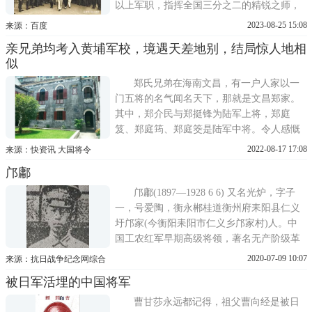
以上军职，指挥全国三分之二的精锐之师，
在全国各战场上抗击日本侵略者。轰轰烈烈
2023-08-25 15:08
来源：百度
的抗日战争，黄埔师生是中国战场上的灵魂
亲兄弟均考入黄埔军校，境遇天差地别，结局惊人地相
人物，他们活跃在抗战最前沿，牺牲也最
似
大。据不完全统计，从黄埔军校走出的著名
抗战英烈和高级将领多达2
郑氏兄弟在海南文昌，有一户人家以一
门五将的名气闻名天下，那就是文昌郑家。
其中，郑介民与郑挺锋为陆军上将，郑庭
笈、郑庭筠、郑庭筊是陆军中将。令人感慨
的是，郑介民与郑挺锋作为亲兄弟同时考入
2022-08-17 17:08
来源：快资讯 大国将令
黄埔军校，他们的境遇可谓天差地别，但结
邝鄘
局却是惊人地相似--均不得善终。为何这对
郑氏兄弟的结局会以悲剧收尾?这一切的开端
邝鄘(1897—1928 6 6) 又名光炉，字子
还要从二人考
一，号爱陶，衡永郴桂道衡州府耒阳县仁义
圩邝家(今衡阳耒阳市仁义乡邝家村)人。中
国工农红军早期高级将领，著名无产阶级革
命先烈，中华民国国民政府暂代国歌、国民
2020-07-09 10:07
来源：抗日战争纪念网综合
革命军军歌、中国共产党第一首军歌——
被日军活埋的中国将军
《国民革命歌》作者。7岁入私塾，1915年入
县立第一高小，1919年入省立第一中学，
曹甘莎永远都记得，祖父曹向经是被日