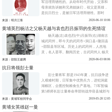
1922年考入北平大学，1923年
军活埋而牺牲的。从幼年时代开始，父亲和
母亲就告诉她和兄弟姐妹们，祖父是英雄，
是抗日烈士，是被日军活埋而牺牲。那时
候，祖父在她脑海里的存在，只是一个抽象
2020-06-10 10:06
来源：明月江客
的概念，一个模糊的名字。成年后，她对祖
黄埔英烈杨洁之父杨天越与袁也烈吕振羽的生死情谊
父的生平有了浓厚的兴趣，她渴望找到祖父
的资料，特别是祖父的照片。渐渐的，曹甘
杨天越(左)袁也烈(中)吕振羽(右)湖南古
莎和她兄弟姐妹们
城武冈州，即今天的武冈市+洞口县+隆回县
+邵阳县等区域。历史上的武冈州，人杰地
灵，名人荟萃。翻阅历史，古武冈州人:杨天
越、袁也烈、吕振羽三人的生死之交，留下
2020-06-03 08:06
来源：邵阳王建腾
了一段关于友情、乡情的历史佳话，又是一
抗日将领彭士量
段令人肃然起敬的参与革命和同情革命的情
义。据 史载资料显示:红七军团长袁也烈，
彭士量将军 那是1943年夏，抗日战争进
1931年
入艰难时期，日军集中优势兵力，进犯洞庭
湖粮区，企图控制粮食生产基地。73军暂编
第5师师长彭士量奉命率部转战华容县城郊与
敌相持数月，屡次挫败日寇的进攻，其中在
2019-05-28 12:05
来源：黄埔军校同学会
七女峰之战中更是重创日军，提升了全军的
黄埔女英雄赵一曼
战斗士气，也顺利地完成保收夏粮的任务。