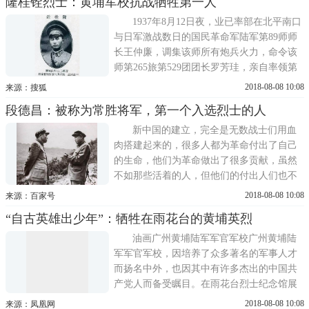
隆桂铨烈士：黄埔军校抗战牺牲第一人
选为总干事。1921年，蒋先云等发起成立进
步团体心社，宣传新文化。不久加入中国社
1937年8月12日夜，业已率部在北平南口
会主义青年团，同年冬加入中国共...
与日军激战数日的国民革命军陆军第89师师
长王仲廉，调集该师所有炮兵火力，命令该
师第265旅第529团团长罗芳珪，亲自率领第
三营的第七、九两连，向下午占领南口镇阵
2018-08-08 10:08
来源：搜狐
地的日军坦克部队发起果敢逆袭，一时之间
段德昌：被称为常胜将军，第一个入选烈士的人
杀声震天。笔名小方的战地记者方大曾，曾
在前一年到绥远采访过该部，此时，又见证
新中国的建立，完全是无数战士们用血
了这场无比激烈的战斗：第七连...
肉搭建起来的，很多人都为革命付出了自己
的生命，他们为革命做出了很多贡献，虽然
不如那些活着的人，但他们的付出人们也不
会忘记，段德昌就是其中之一。他曾比彭德
2018-08-08 10:08
来源：百家号
怀地位高，可惜英年早逝，第一个被评为烈
“自古英雄出少年”：牺牲在雨花台的黄埔英烈
士。段德昌生长于湖南的农村，但他的家人
都读过书，所以他从小就受到了比较好的教
油画广州黄埔陆军军官军校广州黄埔陆
育，他从小就和毛泽东相识，从那...
军军官军校，因培养了众多著名的军事人才
而扬名中外，也因其中有许多杰出的中国共
产党人而备受瞩目。在雨花台烈士纪念馆展
厅内，有着不少身着戎装的烈士肖像。仔细
2018-08-08 10:08
来源：凤凰网