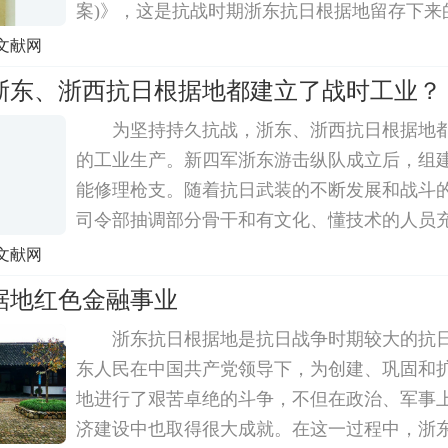
案)》，这是抗战时期浙东抗日根据地留存下来
纲领明确提出厉行廉洁政治，充分体现了我们
文献网
苦环境中打造廉洁政府的决心。廉洁政治写入
浙东、浙西抗日根据地都建立了战时工业？
为坚持持久抗战，浙东、浙西抗日根据地
的工业生产。新四军浙东游击纵队成立后，组
能修理枪支。随着抗日武装的不断发展和战斗
司令部抽调部分骨干和有文化、懂技术的人员
至不惜高薪去敌占区雇用技术人才。此外，也
文献网
种形式的技术训练，提高兵工队伍的技术素质。1
据地红色金融事业
浙东抗日根据地是抗日战争时期较大的抗
东人民在中国共产党领导下，为创建、巩固和
地进行了艰苦卓绝的斗争，不但在政治、军事
济建设中也取得很大成就。在这一过程中，浙