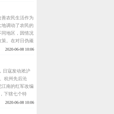
市政府敬题
改善农民生活作为
大地调动了农民的
不同地区，因情况
政策。在对日伪顽
创办了浙东银行，
2020-06-08 10:06
，促进
月，日寇发动淞沪
州、杭州先后沦
把江南的红军改编
建，下辖七个特
。1939年3
2020-06-08 10:06
、诸暨、金