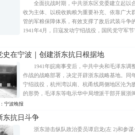
全面抗战时期，中共浙东区党委建立起以
收为主体、以税收购粮为重要补充、依靠广大
管的军粮保障体系，有效支撑了敌后武装斗争
1941年4月，日寇发动宁绍战役，国民党守军
余姚等浙东重要城市相继沦陷，中共中央当即
据地。浙东抗日根据地孤悬敌后，日伪军与国
党史在宁波｜创建浙东抗日根据地
1941年皖南事变后，中共中央和毛泽东调
作战的战略部署，决定开辟浙东战略基地。同年
宁绍战役，杭州湾以南、杭甬线两侧地区沦为
的形势，毛泽东等电示华中局增派干部开展浙
争，强调此区有大发展前途有单独成立战略单
者：宁波晚报
为贯彻这一指示，决定将开辟浙东的任务交由
浙东抗日斗争
浙东游击纵队政治委员谭启龙(左 2)和参谋