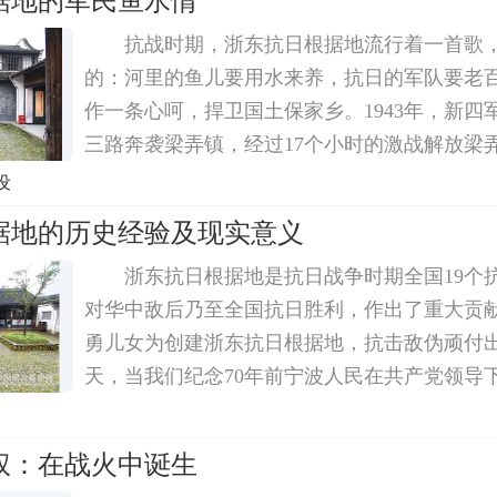
据地的军民鱼水情
抗战时期，浙东抗日根据地流行着一首歌
的：河里的鱼儿要用水来养，抗日的军队要老
作一条心呵，捍卫国土保家乡。1943年，新四
三路奔袭梁弄镇，经过17个小时的激战解放梁
区党委、三北游击司令部先后进驻梁弄镇。从
设
东抗日根据地的指挥中心。新四军浙东游击纵
据地的历史经验及现实意义
浙东抗日根据地是抗日战争时期全国19个
对华中敌后乃至全国抗日胜利，作出了重大贡
勇儿女为创建浙东抗日根据地，抗击敌伪顽付
天，当我们纪念70年前宁波人民在共产党领导
战胜邪恶的光辉历史时，不仅要铭记先辈们的
要总结和宣传浙东抗日根据地宝贵的历史经验
权：在战火中诞生