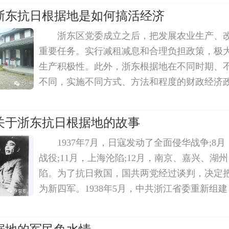
士永垂不朽八个镏金大字;碑背后刻有余姚市委
浙东抗日根据地是如何搞活经济
浙东区党委成立之后，把发展农业生产、
重要任务。实行减租减息和合理负担政策，极
生产积极性。此外，浙东根据地在不同时期、
不同，实施不同方式、方法和程度的财政经济
进行经济斗争的同时，保护人民群众的利益，
发行了抗币等，这些措施都维护了经济的稳定
关于浙东抗日根据地的故事
1937年7月，日寇发动了全面侵华战争;8
战役;11月，上海沦陷;12月，南京、嘉兴、湖
陷。为了抗日救国，国共两党经过谈判，决定
为新四军。1938年5月，中共浙江省委重新组
委：宁绍、台州、浙南、处州、金衢、浙西、闽浙
月，中共中央军委副主席周恩来先后视察绍兴