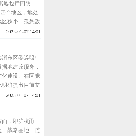
根据地包括四明、
东四个地区，地处
地区狭小，孤悬敌
杂。三北和浦东地
2023-01-07 14:01
。在党中
共浙东区委遵照中
根据地建设服务，
文化建设。在区党
记明确提出目前文
心，与汪逆奴化愚
2023-01-07 14:01
要兴办农村
方面，即沪杭甬三
这一战略基地，随