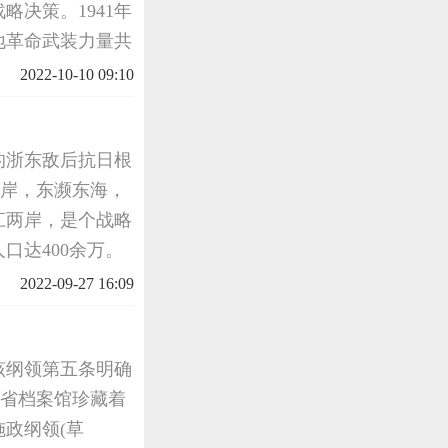
决策。1941年
地革命武装力量共
日根据地孤悬敌
2022-10-10 09:10
制沪杭甬地区
的浙东敌后抗日根
两岸，东濒东海，
江两岸，是个战略
口达400余万。
践，对于我们今天
2022-09-27 16:09
展，建设和
该纲领第五条明确
江省档案馆珍藏着
施政纲领(草