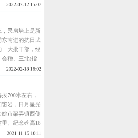
从建立银行发行货
2022-07-12 15:07
金融斗争的
庄，民房墙上是新
浦东南进的抗日武
的一大批干部，经
会稽、三北(指
地区，总面积约2
2022-02-18 16:02
奇
拔700米左右，
四窗岩，日月星光
余姚市梁弄镇西侧
里。纪念碑高18
若题写的革命烈
2021-11-15 10:11