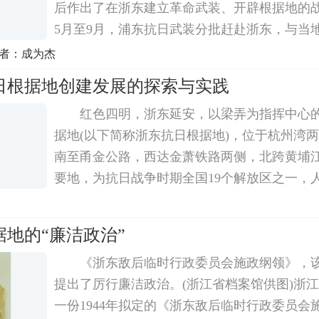
后作出了在浙东建立革命武装、开辟根据地的战略
5月至9月，浦东抗日武装分批赶赴浙东，与当
同揭开了创建浙东抗日根据地的序幕。浙东抗
作者：成为杰
后，直接威胁汪伪政权的中心南京，抗击和牵
日根据地创建发展的探索与实践
红色四明，浙东延安，以梁弄为指挥中心
据地(以下简称浙东抗日根据地)，位于杭州湾
南至甬金公路，西达金萧铁路两侧，北跨黄埔
要地，为抗日战争时期全国19个解放区之一，人
中国共产党在浙东开辟抗日根据地的探索与实
利用有利条件、有利时机，科学执政、科学发
地的“廉洁政治”
《浙东敌后临时行政委员会施政纲领》，
提出了厉行廉洁政治。(浙江省档案馆供图)浙
一份1944年拟定的《浙东敌后临时行政委员会