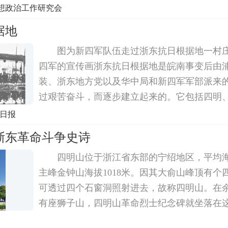
浙东抗币应浙东客观环境的迫切需要而诞生。
想政治工作研究会
币之日起，浙东银行及其抗币就置身于与敌伪
据地
图为新四军队伍走过浙东抗日根据地一村
四军的宣传画浙东抗日根据地是皖南事变后由
装、浙东地方党以及华中局和新四军军部派来
过艰苦奋斗，而逐步建立起来的。它包括四明、
余姚、慈溪、镇海3县姚江以北地区)和浦东4个
众日报
万平方公里。1941年2月1日，毛泽东致电刘少
浙东革命斗争史诗
四明山位于浙江省东部的宁绍地区，平均海
主峰金钟山海拔1018米。因其大俞山峰顶有个
可透过四个石窗洞照射进去，故称四明山。在
有座狮子山，四明山革命烈士纪念碑就坐落在这
5米，用花岗石垒砌，雄伟挺拔，碑正面为郭沫