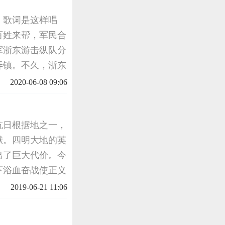
，歌词是这样唱
百姓来帮，军民合
军浙东游击纵队分
弄镇。不久，浙东
此，梁弄镇成为浙
2020-06-08 09:06
队司
抗日根据地之一，
献。四明大地的英
出了巨大代价。今
下浴血奋战使正义
英名和业绩，而且
2019-06-21 11:06
，弘扬四明