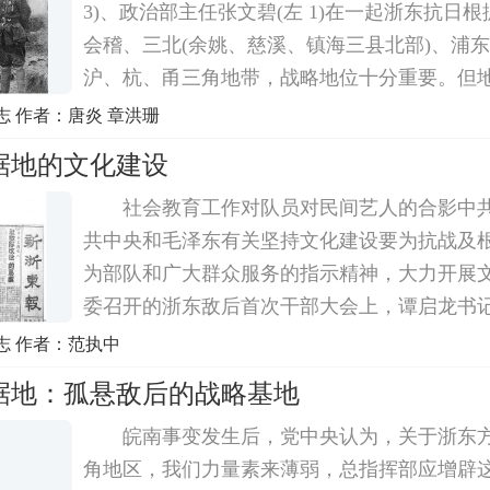
3)、政治部主任张文碧(左 1)在一起浙东抗日
会稽、三北(余姚、慈溪、镇海三县北部)、浦
沪、杭、甬三角地带，战略地位十分重要。但
后，处于日、伪、顽夹击中，斗争极为尖锐复
 作者：唐炎 章洪珊
区紧靠大城市和交通要道，斗争环境更为险恶
据地的文化建设
社会教育工作对队员对民间艺人的合影中
共中央和毛泽东有关坚持文化建设要为抗战及
为部队和广大群众服务的指示精神，大力开展
委召开的浙东敌后首次干部大会上，谭启龙书
教工作中心是提高与发扬民族的自尊心与自信
志 作者：范执中
民欺骗政策作斗争，发扬民族气节与正义感，
据地：孤悬敌后的战略基地
皖南事变发生后，党中央认为，关于浙东
角地区，我们力量素来薄弱，总指挥部应增辟