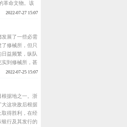
的革命文物。该
党在烽火连天的艰
2022-07-27 15:07
根据地施
都发展了一些必需
建了修械所，但只
的日益频繁，纵队
充实到修械所，甚
在内部广泛开展多
2022-07-25 15:07
943
日根据地之一。浙
扩大这块敌后根据
上取得胜利，在经
东银行及其发行的