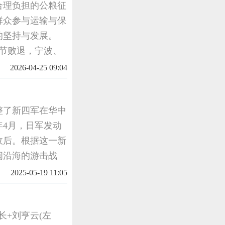
合理负担的公粮征
群众参与运输与保
的坚持与发展。
节节败退，宁波、
决定在浙东建立根
2026-04-25 09:04
民党顽固
整了新四军在华中
4月，日军发动
敌后。根据这一新
闽沿海的游击战
位之必要。华中局
2025-05-19 11:05
江南区党委书
长+刘亨云(左