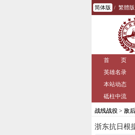
简体版
/
繁體版
首 页
英雄名录
本站动态
砥柱中流
战线战役
>
敌
浙东抗日根