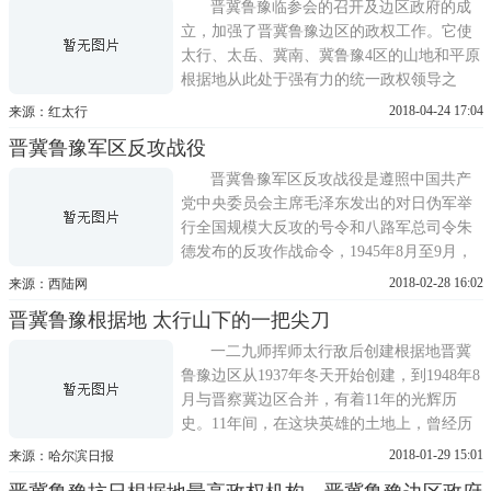
传来敌人出动的消息，发行处主任梁绍彭带
晋冀鲁豫临参会的召开及边区政府的成
领人员转移，材料科科长郭蕙亭带...
立，加强了晋冀鲁豫边区的政权工作。它使
太行、太岳、冀南、冀鲁豫4区的山地和平原
根据地从此处于强有力的统一政权领导之
下，密切了在政治、经济、军事、文化各方
2018-04-24 17:04
来源：红太行
面的联合协作，奠定了晋冀鲁豫抗日根据地
晋冀鲁豫军区反攻战役
的坚实基础。1941年，根据华北抗战形势的
发展和巩固根据地的要求，邓小平于3月16
晋冀鲁豫军区反攻战役是遵照中国共产
日，受中共中央北方局委托，在冀太...
党中央委员会主席毛泽东发出的对日伪军举
行全国规模大反攻的号令和八路军总司令朱
德发布的反攻作战命令，1945年8月至9月，
在抗日战争中，中国八路军晋冀鲁豫军区部
2018-02-28 16:02
来源：西陆网
队在山西、河北、山东、河南四省广大地区
晋冀鲁豫根据地 太行山下的一把尖刀
对日伪军发动的一系列进攻战役、战斗。晋
冀鲁豫军区反攻战役简介1945年8月14日至22
一二九师挥师太行敌后创建根据地晋冀
日为反攻作战第一阶段。太行军...
鲁豫边区从1937年冬天开始创建，到1948年8
月与晋察冀边区合并，有着11年的光辉历
史。11年间，在这块英雄的土地上，曾经历
了千万次浴血奋战，粉碎了日本侵略者野蛮
2018-01-29 15:01
来源：哈尔滨日报
的扫荡和蚕食，击退了国民党军队大规模的