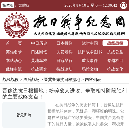
简体版
/
繁體版
2026年8月10日 星期一 12:30:42
战线战役
首 页
中日历史
日本投降
战时中国
英雄名录
口述回忆
关爱老兵
抗日战争图书
抗战公益
本站动态
黄埔军校
日寇暴行
重大事件
馆
专题栏目
砥柱中流
抗战研究
抗战论坛
场馆文物
抗战文化
战线战役
>
敌后战场
>
晋冀鲁豫抗日根据地
> 内容列表
晋豫边抗日根据地：粉碎敌人进攻、争取相持阶段胜利
的主要战略支点！
在抗日战争的历史长河中，晋豫边抗日
根据地的创建，无疑是一颗璀璨的明珠。它
是在民族危亡的紧要关头，中国共产党领导
下的抗日力量，紧紧依靠人民群众，积极开