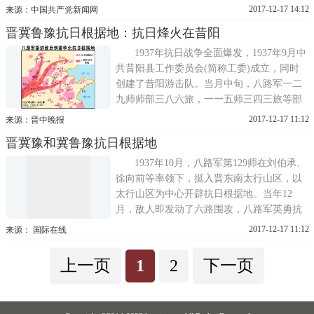
晋冀鲁豫中央局、边区政府和军区的领导
2017-12-17 14:12
来源：中国共产党新闻网
下，同敌人进行了长期而英勇的斗争，与其
晋冀鲁豫抗日根据地：抗日烽火在昔阳
他根据地一起，夺取了抗日战争和解放战争
的胜利。晋冀鲁豫战略根据地，由太行、太
1937年抗日战争全面爆发，1937年9月中
岳、冀南、冀鲁豫等四个根据地组成。...
共昔阳县工作委员会(简称工委)成立，同时
创建了昔阳游击队。当月中旬，八路军一二
九师师部三八六旅，一一五师三四三旅等部
队挺进昔阳，开展抗日，昔阳成为晋冀鲁豫
2017-12-17 11:12
来源：晋中晚报
抗日根据地之一。在那烽火连天的岁月里，
晋冀豫和冀鲁豫抗日根据地
朱德、彭德怀、徐向前、刘伯承、邓小平、
彭真等老一辈无产阶级革命家都曾步入这块
1937年10月，八路军第129师在刘伯承、
热土，指挥全国战场。八路军一...
徐向前等率领下，挺入晋东南太行山区，以
太行山区为中心开辟抗日根据地。当年12
月，敌人即发动了六路围攻，八路军英勇抗
击，粉碎了敌人的进攻。1938年4月，又粉碎
2017-12-17 11:12
来源： 国际在线
了敌人3万多人的九路围攻，奠定了晋冀豫根
据地的基础。1938年5月，第129师主力和第
上一页
1
2
下一页
115师一部，在邓小平等领导下开辟冀南根据
地。1938年夏，为配合武汉保卫...