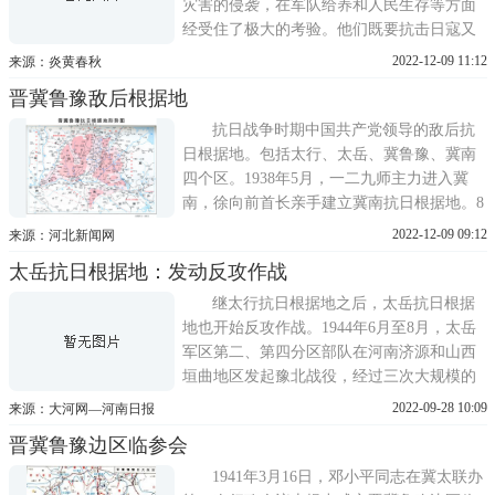
灾害的侵袭，在军队给养和人民生存等方面
经受住了极大的考验。他们既要抗击日寇又
要解决军需民用，还要抵御自然灾害。他们
2022-12-09 11:12
来源：炎黄春秋
发展根据地经济，在艰苦的抗日战争中打响
晋冀鲁豫敌后根据地
并最终打胜了一场经济保卫战。抗日战争时
期，八路军一二九师在师长刘伯承、政委邓
抗日战争时期中国共产党领导的敌后抗
小平的带领下，从分兵发
日根据地。包括太行、太岳、冀鲁豫、冀南
四个区。1938年5月，一二九师主力进入冀
南，徐向前首长亲手建立冀南抗日根据地。8
月20日，宣布成立中共晋冀鲁豫中央局和晋
2022-12-09 09:12
来源：河北新闻网
冀鲁豫军区，与抗战时期成立的晋冀鲁豫边
太岳抗日根据地：发动反攻作战
区政府同驻河北省涉县，后迁至邯郸市。刘
伯承、邓小平在邯郸指挥晋冀鲁豫野战军成
继太行抗日根据地之后，太岳抗日根据
功地进行了陇海、定陶等
地也开始反攻作战。1944年6月至8月，太岳
军区第二、第四分区部队在河南济源和山西
垣曲地区发起豫北战役，经过三次大规模的
攻势作战，先后毙、伤、俘日伪军2000余
2022-09-28 10:09
来源：大河网—河南日报
人，攻克敌据点28处，收复国土2600多平方
晋冀鲁豫边区临参会
公里，解放同胞10万余人，完全控制了济
(源)垣(曲)公路两侧及黄河北岸地区。1945年
1941年3月16日，邓小平同志在冀太联办