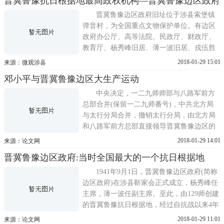
晋冀鲁豫抗日根据地最高政权机构—晋冀鲁豫边区政府
挑衅和进攻，消灭了数以百万计的敌人，多
少中华民族的优秀儿女流血牺牲，献出了年
晋冀鲁豫边区政府旧址位于涉县索堡镇
轻的生命。他们和千千万万的死难...
弹音村，为全国重点文物保护单位。有边区
政府办公厅、高等法院、民政厅、财政厅、
教育厅、杨秀峰旧居、薄一波旧居、戎伍胜
旧居等9座院落组成。边府办公厅是一座独立
2018-01-29 15:01
来源：微观涉县
的四合院，由正房、北屋、戏台和西耳房组
邓小平与晋冀鲁豫边区大生产运动
成，现保存完好的有会议室、办公室等建
筑，并在院内开设了晋冀鲁豫边区陈列室和
中央决定，一二九师师部与八路军前方
边区农民生产生活用具展室两个专...
总部合并(保留一二九师番号)，中共北方局
与太行分局合并，撤销太行分局，由北方局
和八路军前方总部直接领导晋冀鲁豫边区的
太行、太岳、冀南、冀鲁豫四块根据地的敌
2018-01-29 14:01
来源：论文网
后抗战工作。身为中共中央北方局代理书记
晋冀鲁豫边区政府:当时全国最大的一个抗日根据地
的邓小平，也从河北涉县赤岸村移居山西左
权县麻田镇，主持北方局和八路军前方总部
1941年9月1日，晋冀鲁豫边区政府(简称
的日常工作。上任之初，摆在邓小...
边区政府)在涉县靳家会正式成立，杨秀峰任
主席，薄一波任副主席。至此，由129师创建
的晋冀鲁豫抗日根据地，经过自抗战以来4年
多的艰苦斗争，终于有了自己的政府。它立
2018-01-29 11:01
来源：论文网