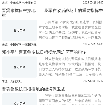
展敌后抗日游击战争的重要阵地。一、创建
2025-05-28 16:05
来源：中华魂网 作者崔利民
背景1 民族危机加剧抗日战争爆发后，国土
晋冀豫抗日根据地——我军在敌后战场上的重要指挥中
沦丧，民族危机空前加剧。日本侵略者企图
枢
通过占领中国，实现其称霸亚洲的野心。在
这个关键时刻，
八路军第129师向太行山区进军。资料照
片早在土地革命时期，我党在晋冀豫地区就
有一定的工作基础。1936年，我党和山西军
阀阎锡山建立了特殊的统战关系，并以此为
契机向山西当地的进步组织——牺牲救国同
2025-05-28 16:05
来源：中国军网-中国国防报
盟会派遣大批共产党员，使其成为由我党实
邓小平与晋冀鲁豫抗日根据地困难局面的扭转
际领导的抗日救亡团体。抗战全面爆发后，
牺牲救国同盟会快速发展，人员逐渐遍布山
以太行山为依托的晋冀鲁豫抗日根据地
西各地，为我党在这里发动
是华北规模最大的一块敌后抗日根据地。抗
日战争进入相持阶段后，敌后战场斗争形势
更为严峻。特别是 1941年以后，日军推行所
谓治安强化运动，将共产党和其领导的抗日
2022-12-09 16:12
来源：党的文献
根据地作为主要进攻对象，反复扫荡蚕食清
晋冀鲁豫抗日根据地的经济保卫战
乡，实行三光政策;国民党顽固派也进一步限
制、削弱人民抗日武装力量，对根据地进行
导语：晋冀鲁豫抗日根据地军民在党的
挑衅和制造磨擦;加上接连
领导下直面敌人的残忍、战争的残酷、自然