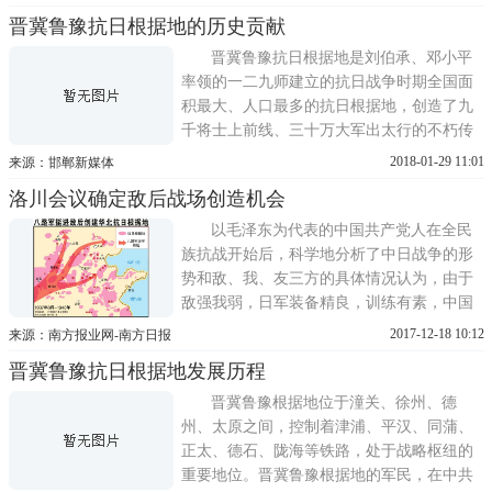
足太行，面向全边区，领导太行(边区政府
晋冀鲁豫抗日根据地的历史贡献
兼)、太岳、冀南、冀鲁豫4个行政区，下设4
个行署，22个专署，150多个县政府，2500多
晋冀鲁豫抗日根据地是刘伯承、邓小平
万人，成为当时全国最大的...
率领的一二九师建立的抗日战争时期全国面
积最大、人口最多的抗日根据地，创造了九
千将士上前线、三十万大军出太行的不朽传
奇，发动了响堂铺战斗、香城固战斗、磁武
2018-01-29 11:01
来源：邯郸新媒体
涉林反顽战役、邯长战役、百团大战、道
洛川会议确定敌后战场创造机会
清、豫北、南乐、东平、安阳、阳谷等一系
列战役战斗，歼灭日伪军42万人，培养了一
以毛泽东为代表的中国共产党人在全民
大批治党治军治国的栋梁之才，为抗...
族抗战开始后，科学地分析了中日战争的形
势和敌、我、友三方的具体情况认为，由于
敌强我弱，日军装备精良，训练有素，中国
在军事上单靠正面防御是难以取胜的，还必
2017-12-18 10:12
来源：南方报业网-南方日报
须到敌人后方去发动群众性的游击战争。由
晋冀鲁豫抗日根据地发展历程
于敌小我大，就决定了日军在中国占据的地
域越大，兵力就越不足，只能控制主要交通
晋冀鲁豫根据地位于潼关、徐州、德
线和城镇。这样，敌后广大乡村地...
州、太原之间，控制着津浦、平汉、同蒲、
正太、德石、陇海等铁路，处于战略枢纽的
重要地位。晋冀鲁豫根据地的军民，在中共