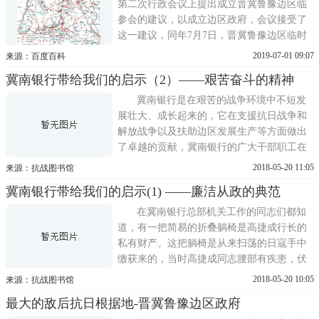
4月，太岳军区部队集中第二
第二次行政会议上提出成立晋冀鲁豫边区临
参会的建议，以成立边区政府，会议接受了
这一建议，同年7月7日，晋冀鲁豫边区临时
参议会第一次会议在山西辽县桐峪镇召开，
2019-07-01 09:07
来源：百度百科
彭德怀应邀在大会上作了《目前形势与抗日
冀南银行带给我们的启示（2）——艰苦奋斗的精神
根据地的各种政策》的报告。1941年3月16
日，邓小平同志在冀太联办第二次行政会议
冀南银行是在艰苦的战争环境中不短发
上提出成立晋冀鲁豫边区
展壮大、成长起来的，它在支援抗日战争和
解放战争以及扶助边区发展生产等方面做出
了卓越的贡献，冀南银行的广大干部职工在
那艰苦的岁月里所表现出的一不怕苦、二不
2018-05-20 11:05
来源：抗战图书馆
怕死为打败日本侵略者、打到蒋介石建立新
冀南银行带给我们的启示(1) ——廉洁从政的典范
中国而牺牲一切的精神，是我们今天开展三
观教育暨群众路线教育实践活动不可多得的
在冀南银行总部机关工作的同志们都知
生动教材。冀南银行成立初期所在...
道，有一把简易的折叠躺椅是高捷成行长的
私有财产。这把躺椅是从来扫荡的日寇手中
缴获来的，当时高捷成同志腰部有疾患，伏
案工作时间长了，他就躺在这把躺椅上继续
2018-05-20 10:05
来源：抗战图书馆
工作。1943年5月5日，高捷成同志正在总行
最大的敌后抗日根据地-晋冀鲁豫边区政府
发行处参加理论与实践学习讨论会，电话里