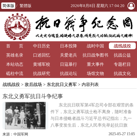
简体版
/
繁體版
2026年8月8日 星期六 17:04:21
战线战役
首 页
中日历史
日本投降
战时中国
英雄名录
口述回忆
关爱老兵
抗日战争图书
抗战公益
本站动态
黄埔军校
日寇暴行
重大事件
馆
专题栏目
砥柱中流
抗战研究
抗战论坛
场馆文物
抗战文化
战线战役
>
敌后战场
>
东北抗日义勇军
> 内容列表
东北义勇军抗日斗争纪事
东北抗日联军第4军总司令部在艰苦的条
件下，东北义勇军战士枪不离身，随时准备
与日本侵略者战斗习近平总书记指出：九一
八事变发生后，东北人民率先举起抗日旗
帜，在极端艰苦的条件下浴血奋战，谱写了
2025-05-27 15:05
来源：中国军网