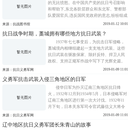
队，虽然不在东北，也是
的无比愤怒。在中国共产党的抗日号召影响
和帮助下,东北各阶层群众和东北军、警察部
队爱国官兵,违反国民党政府的意志,纷纷组成
义勇军、救国军、自卫军、反日总队、大刀
2019-01-12 10:01
来源：抗战图书馆
会、红枪会等各种武装进行抗日。这些武装
抗日战争时期，藁城拥有哪些地方抗日武装？
由民众自发组织而成,是一种义勇行动,所以统
称为东北抗日义勇军。作为东北人民抗日武
1937年七七事变后，为抗击日军侵略，
装斗争的一个组成部分
藁城境内相继组建起一支支地方武装。这些
抗日武装在驱敌保家、除奸反特、捍卫人民
政权、支持正规军作战中写下了光辉史篇。
抗日义勇军 1937年9月建立，共1000多人。
2019-01-09 11:01
来源：抗日义勇军网
这支队伍勇敢善战，一直活跃在藁城、无
义勇军抗击武装入侵三角地区的日军
极、栾城、赵县一带。1938年改编为一二九
师东进纵队独立大队，马玉堂任司令员。抗
侵华日军为扑灭辽南三角地区抗日烽
日游击队 该支队伍
火，1932年12月到1934年5月，日本侵略军对
辽南三角地区进行第一次大讨伐。1932年l1
月下旬，日本关东军司令官武藤信义大将令
其第2师团和独立守备队作好向三角地区进攻
2019-01-09 11:01
来源：抗日义勇军网
的准备，并命令海军之一部、关东军空军、
辽中地区抗日义勇军团长朱青山的故事
宪兵协同作战。参加这次讨伐的除日本陆、