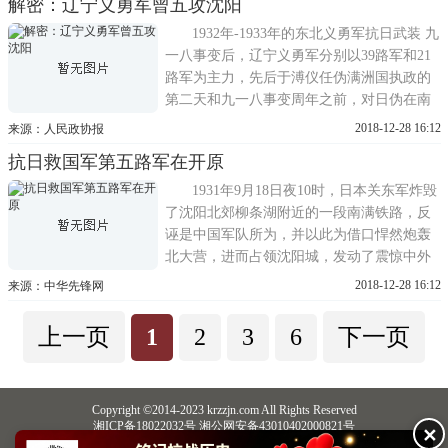
解密：辽宁义勇军曾五攻沈阳
织义勇军抗击日寇。记者查阅资料得知，
1930年8月，刚刚从东北陆军讲武堂走出来的
1932年-1933年的东北义勇军抗日武装 九
萧军，被
一八事变后，辽宁义勇军分别以39路军和21
路军为主力，先后于溥仪任伪满洲国执政的
第二天和九一八事变周年之前，对日伪在南
满的统治中心———沈阳发起了5次进攻。
2018-12-28 16:12
来源：人民政协报
1932年伪满洲国建国后，东北民众抗日救国
抗日救国军第五路军在开原
会号召东北人民奋起反抗，还指示派往东北
各地的政工、军事人员要立即行动起来发动
1931年9月18日夜10时，日本关东军炸毁
和联络各路义勇军主动
了沈阳北郊柳条湖附近的一段南满铁路，反
诬是中国军队所为，并以此为借口悍然炮轰
北大营，进而占领沈阳城，发动了震惊中外
的九·一八事变。而蒋介石却电令张学良：不
2018-12-28 16:12
来源：中华先锋网
予抵抗!东北军奉命步步退让，拱手交出了东
北三省。值此山河破碎、国难当头、民族危
上一页
1
2
3
6
下一页
亡的紧急时刻，英勇的东北三千万同胞却不
甘心做亡国奴，纷纷呼号
Copyright ©2014-2023 krzzjn.com All Rights Reserved
湘ICP备18022032号 湘公网安备43010402000821号
✕
中央网信办违法和不良信息举报中心
长沙市互联网违法和不良信息举报中心