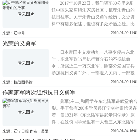
海、空三军10000余人外，还有伪军李寿山、
2017年10月23日，我们驱车80公里来到
王殿忠、赫慕侠等3个支
辽中区朱家房镇朱家房社区，梳理朱青山的
抗日往事。关于朱青山义勇军经历，文史资
料中有诸多记述，但也有多处矛盾之处。比
如阜新市委党史研究室刘兴士整理的《58路
2019-01-09 11:01
来源：辽中号
辽宁抗日义勇军之概况》，将其记述为东北
光荣的义勇军
民众抗日义勇军第三十八路军副司令，司令
为吴宝丰(三胜);辽中县政协编撰的《辽中地
日本帝国主义发动九一八事变侵占东北
区抗日义勇军团长——朱青
时，东北军政当局执行蒋介石的不抵抗命
令，所属近二十万东北军，除部分爱国官兵
参加抗日义勇军外，一部退入关内，一部投
敌，致使日军仅用不足半年时间，迅速占领
2019-01-09 11:01
来源：抗战图书馆
东北三省省会及主要城镇。九一八事变为蒋
作家萧军两次组织抗日义勇军
介石一贯的不抵抗政策所致。近年的研究表
明，不抵抗政策?实际上是张学良和蒋介石在
萧军(左二)和同学在东北陆军讲武堂的合
面对日本威胁问题上所形
影。手下曾有200多学员兵辽宁省档案馆保存
着一份1931年《东北陆军讲武堂同学录》原
件，在这份同学录里有一人曾三入东北陆军
讲武堂，他就是萧军。鲜为人知的是，在九
2019-01-04 16:01
来源：辽宁日报 作者：吴限
一八事变发生之夜，萧军曾多方联络，欲组