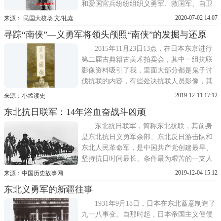
和爱国官兵纷纷组织义勇军、救国军、自卫
军，奋起抵抗。这些统称为东北抗日义勇军
2020-07-02 14:07
来源： 民国大校场 文/礼嘉
的抗日武装，在白山黑水间燃起熊熊的抗日
寻踪“南侠”—义勇军将领头颅照“南侠”的发掘与还原
烽火，攻城夺镇，四处袭击，牵制和歼灭了
大批日本关东军，极大地振奋了全国人民的
2015年11月23日13点，在日本东京进行
抗战士气。黑龙江
第二届古典籍古美术拍卖会，其中一组抗联
影像资料吸引了我，里面大部分都是鬼子讨
伐抗联的内容，有些处决抗联人员影像，其
中有一张照片是一颗头颅的特写，照片内标
2019-12-11 17:12
来源：小孟读史
明匪首南侠，旁边还附有其使用的武器。因
东北抗日联军：14年浴血奋战斗凶顽
为我出于对烈士的景仰之情，加之我的家庭
原因，一直在发掘与还原烈士遗照，我便开
东北抗日联军，简称东北抗联，其前身
始搜集他相应的资料，通过数
是东北抗日义勇军余部、东北反日游击队和
东北人民革命军，是中国共产党创建最早、
坚持抗日时间最长、条件最为艰苦的一支人
民抗日军队。这支武装在中华民族的危急时
2019-12-04 15:12
来源：中国历史故事网
刻，在极端艰难困苦的岁月里，独立坚持游
东北义勇军的新疆往事
击战争14年之久，牵制了数十万日伪军，涌
现出杨靖宇、赵一曼、赵尚志等一大批可歌
1931年9月18日，日本在东北蓄意制造了
可泣的英模人物，为中
九一八事变。自那时起，日本帝国主义便侵