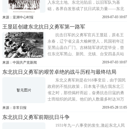
入东北土地。东北沦陷后，以旧军队为基
础，各界自发形成了抗日武装力量——东北
义勇军。装备不足，条件艰苦，战斗至1932
2019-07-03 10:07
来源：亚洲中心时报
年12月，东北义勇军在日军重兵进攻下严重
王显廷创建东北抗日义勇军第一路军
受挫，4万余人退入苏联境内。1933年2月底
至1941年，这批东北义勇军辗转经新疆塔
抗击日军的义勇军官兵王显廷，原名王
城，陆续回到了祖国怀抱。
永春，辽宁省义县大榆树堡人，民国初年迁
至黑山县白厂门。吉林陆军讲武堂毕业，曾
任东北军黑山、新民、北镇、台安四县兵站
处处长。九一八事变后，王显廷看到日军杀
2019-07-03 10:07
来源：中国共产党新闻
人放火、奸淫掠夺后非常愤慨，于是决定散
东北抗日义勇军的艰苦卓绝的战斗历程与最终结局
尽家财，组织爱国青年，成立抗日义勇军。
王显廷受命成立抗日武装1931年9月末，黄显
东北义勇军则是在918事变后，由于国民
声等人在黑
政府的不抵抗政策，日本鬼子强占我东北三
省之时，那些揭杆而起，奋勇抗击日寇的勇
士而组织的武装。他们的人数最多时达30万
人以上。在中华民族抗击日寇的十五年中，
2019-05-28 11:05
来源：非常日报
义勇军运动从来就没有停止过。如马本斋的
东北抗日义勇军前期抗日斗争
回民支队，前身是回民中的一支抗日义勇队;
曲波名著《桥隆飙》中所描述的那一支部
1931年九一八事变的发生,激起东北人民