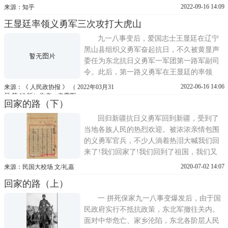
2022-09-16 14:09
来源：知乎
王显廷率领义勇军三次攻打大虎山
九一八事变后，爱国志士王显廷在辽宁
黑山县组织义勇军奋起抗日，不久被黄显声
委任为东北抗日义勇军一军团第一路军副司
令。此后，第一路义勇军在王显廷的率领
下，以黑山西部山区为根据地，扼守在大郑
2022-06-16 14:06
来源：《 人民政协报 》 （ 2022年03月31
线南端(大虎山至新立屯区间)的铁路线上，
日 第 10 版）作者：佟雪辉
回家的路（下）
与日军展开多次战斗，有力打击了侵略者的
嚣张气焰。日军于1931年12月30日占据大虎
回归新疆抗日义勇军回到新疆，受到了
山后，因大虎山火车站为重
当地各族人民的热烈欢迎。被浓浓亲情包围
的义勇军官兵，不少人淌着热泪大喊我们回
来了!我们回家了!我们回到了祖国，我们又
可以抗日了!为了欢迎东北抗日义勇军，塔城
2020-07-02 14:07
来源：民国大校场 文/礼嘉
和伊犁人民可以说是倾其全力和尽其所能。
回家的路（上）
塔城地方政府在不到一个星期的时间里，动
员各族人民群众制作了3000多副爬犁，一个
一 拼死保家九一八事变爆发后，由于国
爬犁可以乘坐5-8人，而
民政府实行不抵抗政策，东北军撤往关内。
面对中华危亡、家乡沦陷，东北各阶层人民