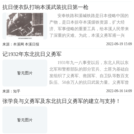
爱国主义的英雄壮歌。这个革命历史是弘扬
抗日便衣队打响本溪武装抗日第一枪
社会主义核心价值观、开展革命传统教育和
爱国主义教育的生动教材，也是党的建设的
安奉铁路和溪碱铁路是日本侵略中国的
宝贵资源。据日
产物，是日本掠夺本溪煤铁资源，扩大经
济、军事侵略的重要工具，给本溪人民带来
了深重的灾难。为此，本溪义勇军甫一兴
起，立即将铁路沿线作为了攻击的主要目
2022-09-19 15:09
来源：本溪网 本溪日报
标。据《满洲事变记录》记载：1931年9月29
记1932年东北抗日义勇军
日13时45分，义勇军1人破坏安奉铁路南坟至
桥头间177 05公里处路轨，拔除道钉4颗，被
1931年九一八事变以后，东北人民以东
日军守备队发现，遂遇害。这
北军和警察部队的部分官兵、土匪为基础自
发组织了义勇军、救国军、自卫队等数百支
队伍、50余万人的抗日武装力量。义勇军曾
经11次攻打沈阳，6次攻打长春，占领过16个
2022-09-16 14:09
来源：知乎
北满县城，给日军以重创。但在日军强大兵
张学良与义勇军及东北抗日义勇军的建立与支持！
力的进攻下，缺乏统一领导而又成分复杂的
义勇军，于1933年即大部陷于瓦解，一部退
入关内，少数加入共产党领导