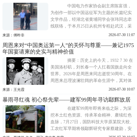
中国电力作家协会副主席陈富强，
为创作一部以中国远征军为主题的长篇纪实
文学作品，经湖北省黄埔同学会张玮同志牵
线联络，于本月25日从杭州专程赴武汉，采
访了远征军原第七十一军第八十八师参谋长
2026-07-30 11:07
来源：傅昨非
傅碧人将军之子傅昨非先生。 傅昨非热
周恩来对“中国奥运第一人”的关怀与尊重——兼记1975
情接待了陈富强一行，详细讲述了父亲傅碧
年国宴请柬的史实与精神价值
人将军在滇缅抗战前线的作战经历，同时无
偿提供了一批滇缅战场珍贵历史史
摘要：历史上的今天，1932 7 30 在
美国洛杉矶，刘长春一个人扛着国旗走向全
世界。2026年是周恩来同志逝世50周年。在
周恩来总理波澜壮阔的革命生涯中，其对体
育事业的关怀、对爱国体育工作者的尊重，
2026-07-30 10:07
来源：王光霞
构成了一段温润而厚重的历史侧影。以中国
暴雨寻红魂 初心祭先辈——建军99周年寻访鄢辉故居
奥运第一人刘长春为切入点，钩沉1932年洛
杉矶奥运会，考证1975年第三届全运会期间
在建军99周年即将来临之际，为深
周恩来抱病邀请刘长春，这一
挖本土红色资源、传承革命精神、赓续红色
血脉，7月27日，国防科技大学原某院大校、
工农红军早期将领鄢辉研究专家蔡建勋，安
化县益民社会工作服务中心党支部书记高朝