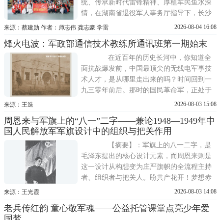
统、传承新时代雷锋精神、厚植军民鱼水深
情，在湖南省退役军人事务厅指导下，长沙
市湘江新区退役军人事务局、麓谷街道党工
2026-08-04 16:08
来源：蔡建勋 作者：师志伟 龚志豪 学雷
委联合主办，和馨园社区党总支、《雷锋》
烽火电波：军政部通信技术教练所通讯班第一期始末
杂志社湖南通联站等单位共同承办热血铸军
魂八一主题茶话会。辖区现役军人、退役军
在近百年的历史长河中，你知道全
人、困难老兵、优秀退役军人代表以
面抗战爆发前，中国最顶尖的无线电军事技
术人才，是从哪里走出来的吗？时间回到一
九三零年前后。那时的国民革命军，正处于
从旧式步兵向现代化技术兵种转变的关键节
2026-08-03 15:08
来源：王迭
点。而最稀缺的，就是懂无线电，懂战地通
周恩来与军旗上的“八一”二字——兼论1948—1949年中
信的“理科精英”。
国人民解放军军旗设计中的组织与把关作用
【摘要】：军旗上的八一二字，是
毛泽东提出的核心设计元素，而周恩来则是
这一设计从构想变为庄严旗帜的全流程主持
者、组织者与把关人。盼共产花开！梦想赤
色的旗儿飞扬！本文以1948年至1949年中国
2026-08-03 14:08
来源：王光霞
人民解放军军旗、军徽的酝酿、设计、审定
老兵传红韵 童心敬军魂——公益托管课堂点亮少年爱
与颁行为线索，系统梳理周恩来在提议启
国梦