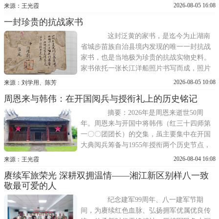
为准兵团级破格授上将。二是1958年春周恩
2026-08-05 16:08
来源：王光霞
来以国务院总理身份途经成都，与时任成都
一封珍贵的抗战家书
军区司令员贺炳炎当面交谈并问及陈毅父母
居蓉情况；本文以档案、党史刊物互证，厘
这封泛黄的家书，是迄今为止湖南
清两人关系定位，以排雷若干网络误传。
省城步苗族自治县境内发现的唯一一封抗战
家书，也是当地极为珍贵的抗战实物史料。
家书依托一张长江洋船照片书写而成，照片
正面定格了渡江船只的影像，背面寥寥数十
2026-08-05 10:08
来源：刘学用、陈芳
言，字字质朴、句句赤诚，承载着一位湘籍
周恩来与韩伟：在开国阅兵与授衔礼上的历史铭记
将士的家国情怀与报国初心。
摘要：2026年是周恩来逝世50周
年。周恩来与开国中将韩伟（红三十四师第
一〇〇团团长）的交集，虽主要集中在开国
大典阅兵筹备与1955年授衔两个历史节点，
却深刻体现了周恩来对湘江战役幸存者的深
2026-08-04 16:08
来源：王光霞
切关怀与对革命历史的郑重铭记。本文以原
赓续军旅荣光 深耕双拥温情——湘江新区别样八一致
始档案与亲历者回忆为依据，还原周恩来在
敬最可爱的人
开国大典前点名韩伟受阅、在授衔仪式上亲
授中将并嘱托传承陈树湘遗志的史实
纪念建军99周年、八一建军节期
间，为赓续红色血脉、弘扬拥军优属优良传