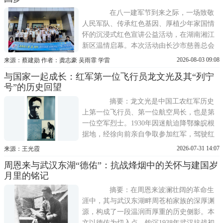
动、亲自主持设计、细节把关、推动落地四
个阶段中的具体工作，揭示其在八一
在八一建军节到来之际，一场致敬
人民军队、传承红色基因、厚植少年家国情
怀的沉浸式红色宣讲公益活动，在湖南湘江
新区温情启幕。本次活动由长沙市慈善总会
2026年创益合伙人计划支持、共青团·伙伴计
2026-08-03 09:08
来源：蔡建勋 作者：龚志豪 吴雨霏 学雷
划赋能，长沙市星城学雷锋志愿服务发展中
与国家一起成长：红军第一位飞行员龙文光及其“列宁
心承办。活动走进梅溪湖街道阳明山庄社区
号”的历史回望
和望城区黄金园街道黄金园村爱心托管班，
为70余名快递外卖从业人员子女
摘要：龙文光是中国工农红军历史
上第一位飞行员、第一位航空局长，也是第
一位空军烈士。1930年因迷航迫降鄂豫皖根
据地，经徐向前亲自争取参加红军，驾驶红
军第一架飞机列宁号参加黄安战役等作战，
2026-07-31 14:07
来源：王光霞
开创了人民军队地空协同的先河。本文以其
周恩来与武汉东湖“德佑”：抗战烽烟中的关怀与建国岁
人生转折与革命实践为脉络，结合徐向前、
月里的铭记
钱钧等当事人的评价，探讨在国家和军队幼
年期，一个技术军人如何与新生红
摘要：在周恩来波澜壮阔的革命生
涯中，其与武汉东湖畔周苍柏家族的深厚渊
源，构成了一段温润而厚重的历史侧影。本
文以德佑为切入点，钩沉1938年武汉抗战初