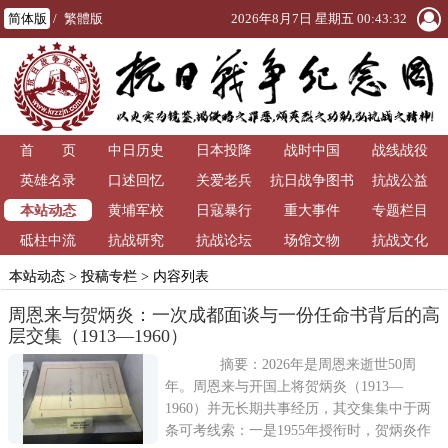
简体版
/
繁體版
2026年8月7日 星期五 00:43:33
首 页
中日历史
日本投降
战时中国
战线战役
英雄名录
口述回忆
关爱老兵
抗日战争图书
抗战公益
本站动态
黄埔军校
日寇暴行
重大事件
馆
专题栏目
砥柱中流
抗战研究
抗战论坛
场馆文物
抗战文化
本站动态
>
投稿专栏
> 内容列表
周恩来与贺炳炎：一次成都面谈与一份任命书背后的高
层交集（1913—1960）
摘要：2026年是周恩来逝世50周
年。周恩来与开国上将贺炳炎（1913—
1960）并无长期共事经历，其交集集中于两
条可考线索：一是1955年授衔时，贺炳炎作