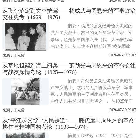
2026-07-29 10:07
来源：蔡建勋 作者：羽飞 龚志豪 学雷
飞一行，风雨兼程奔赴沅江市南嘴镇和谐
从飞夺泸定到文革护驾——杨成武与周恩来的军事政治
村，寻访老红军鄢辉革命足迹、慰问革命后
交往史考（1929—1976）
人。这是蔡建勋第18次专程踏访鄢辉出生
地、战斗地与安葬地，以持久坚守深
摘要：杨成武是久经考验的忠诚的
共产主义战士，杰出的无产阶级革命家、军
事家，也是新中国第六任（代）人民解放军
总参谋长。从土地革命时期红军"模范团政
委"到抗战"黄土岭功臣"，从开国大典阅兵副
2026-07-29 09:07
来源：王光霞
总指挥到"文革"期间代总参谋长、军委办事
从草地担架到海上阅兵——萧劲光与周恩来的革命交往
组组长，杨成武的军事生涯始终与周恩来的
与战友深情考论（1925—1976）
政治领导紧密交织。据《周恩来年谱》记
载，两人相关条目达64条之多，涵盖...
摘要：萧劲光是久经考验的忠诚共
产主义战士、杰出的无产阶级革命家、军事
家，人民海军的主要创建者和首任司令员，
中华人民共和国开国大将之一。从1925年广
州初识周恩来并受派赴国民革命军第二军工
2026-07-29 09:07
来源：王光霞
作，到1935年遵义会议后周恩来亲自宣布恢
从“平江起义”到“人民铁道”——滕代远与周恩来的革命
复其党籍军籍；从长征过草地时萧劲光奉命
协作与精神同构考论（1933—1974）
组织担架队抬护病重的周恩来，到1957年青
岛海上阅兵时周恩来代表毛主席检
摘要：滕代远（1904—1974）是伟