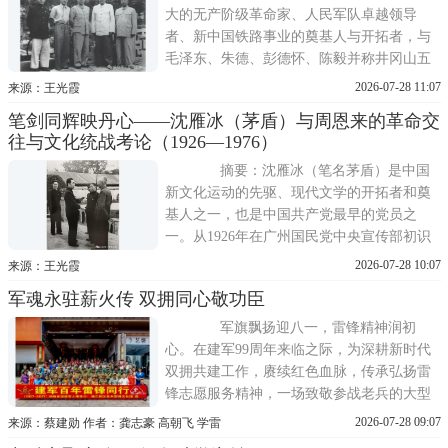
大的无产阶级革命家、人民军队卓越领导
者、新中国铁路事业的奠基人与开拓者，与
毛泽东、朱德、彭德怀、陈毅并称井冈山五
大原始股东。从1933年福建建宁红一方面军
2026-07-28 11:07
来源：王光霞
领导人合影中首次与周恩来同框，到1948年
笔剑同辉映丹心——沈雁冰（茅盾）与周恩来的革命交
底西柏坡受命出任军委铁道部长时聆听周恩
往与文化统战考论（1926—1976）
来从军队转做经济工作是一个很大的转变的
殷切嘱托；从1949年毛泽东访苏专列
摘要：沈雁冰（笔名茅盾）是中国
新文化运动的先驱、现代文学的开拓者和奠
基人之一，也是中国共产党最早的党员之
一。从1926年在广州国民党中央宣传部初识
周恩来，到1940年奉周恩来电召由延安赴重
2026-07-28 10:07
来源：王光霞
庆担任文化工作委员会常务委员；从1949年
军魂永驻薪火传 双拥同心敬功臣
出任新中国首任文化部部长，到1965年转任
全国政协副主席；从文革中被列入周恩来开
军旗飘扬迎八一，雷锋精神润初
列的应予保护名单，到1976年1月8日
心。在建军99周年来临之际，为深耕新时代
双拥共建工作，赓续红色血脉，传承弘扬雷
锋志愿服务精神，一场致敬参战老兵的大型
拥军公益活动在长沙温情启幕。本次活动由
2026-07-28 09:07
来源：蔡建勋 作者：龚志豪 高朝飞 学雷
湖南省退役军人事务厅、湖南省新时代退役