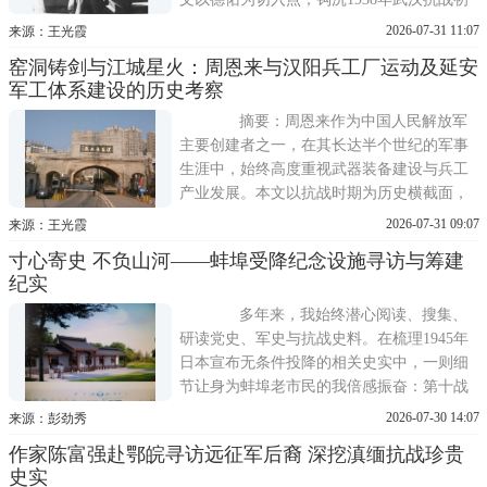
期周恩来出席周德佑追悼会并亲赠模范青年
2026-07-31 11:07
来源：王光霞
牌匾的史实，梳理1949年第一届全国文代会
窑洞铸剑与江城星火：周恩来与汉阳兵工厂运动及延安
期间周恩来对周德佑坟茔立碑的殷切询问，
军工体系建设的历史考察
以及其对周苍柏捐献海光农圃（东湖风景区
前身）的批准接收，从统战智慧、
摘要：周恩来作为中国人民解放军
主要创建者之一，在其长达半个世纪的军事
生涯中，始终高度重视武器装备建设与兵工
产业发展。本文以抗战时期为历史横截面，
双向考察周恩来与汉阳兵工厂工人运动的统
2026-07-31 09:07
来源：王光霞
战交集，以及其在延安领导陕甘宁边区机器
寸心寄史 不负山河——蚌埠受降纪念设施寻访与筹建
厂研制无名式马步枪与八一式马步枪的军工
纪实
实践。研究表明，周恩来在国统区通过营救
汉阳兵工抗敌工作团干部展现了高
多年来，我始终潜心阅读、搜集、
研读党史、军史与抗战史料。在梳理1945年
日本宣布无条件投降的相关史实中，一则细
节让身为蚌埠老市民的我倍感振奋：第十战
区苏皖江北地区日军受降地点，最初拟定于
2026-07-30 14:07
来源：彭劲秀
徐州，后几经调整，最终落址蚌埠。
作家陈富强赴鄂皖寻访远征军后裔 深挖滇缅抗战珍贵
史实