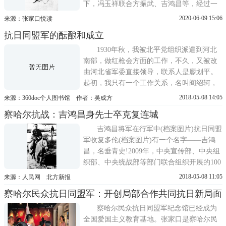
下，冯玉祥联合方振武、吉鸿昌等，经过一
段时间的酝酿和准备，于1933年5月26日，在
2020-06-09 15:06
来源：张家口悦读
张家口发出通电，宣告组成察哈尔民众抗日
抗日同盟军的酝酿和成立
同盟军。冯玉祥任同盟军总司令。6月，在张
家口召开同盟军第一次代表大会，通过了
1930年秋，我被北平党组织派遣到河北
《关于民众抗日同盟军纲领
南部，做红枪会方面的工作，不久，又被改
由河北省军委直接领导，联系人是廖划平。
起初，我只有一个工作关系，名叫阎绍轲，
他是磁县彭镇人。1927年，他在北平某大学
2018-05-08 14:05
来源：360doc个人图书馆 作者：吴成方
读书并参加革命。大革命后，他回到原籍，
察哈尔抗战：吉鸿昌身先士卒克复连城
同红枪会上层人物有联系并与他们结拜为兄
弟。红枪会中有一位是学生出身而且同情革
吉鸿昌将军在行军中(档案图片)抗日同盟
命的人。此人收纳了几百名红枪会...
军收复多伦(档案图片)有一个名字——吉鸿
昌，名垂青史!2009年，中央宣传部、中央组
织部、中央统战部等部门联合组织开展的100
位为新中国成立作出突出贡献的英雄模范人
2018-05-08 11:05
来源：人民网 北方新报
物和100位新中国成立以来感动中国人物评选
察哈尔民众抗日同盟军：开创局部合作共同抗日新局面
活动中，吉鸿昌入榜100位为新中国成立作出
突出贡献的英雄模范人物。2014年，民政部
察哈尔民众抗日同盟军纪念馆已经成为
公布的第一批著名抗日英烈...
全国爱国主义教育基地。张家口是察哈尔民