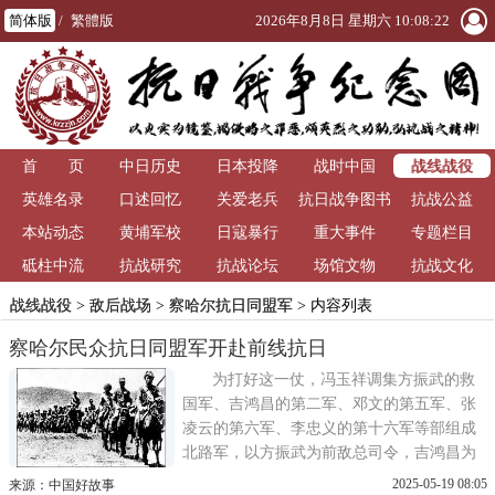
简体版
/
繁體版
2026年8月8日 星期六 10:08:23
战线战役
首 页
中日历史
日本投降
战时中国
英雄名录
口述回忆
关爱老兵
抗日战争图书
抗战公益
本站动态
黄埔军校
日寇暴行
重大事件
馆
专题栏目
砥柱中流
抗战研究
抗战论坛
场馆文物
抗战文化
战线战役
>
敌后战场
>
察哈尔抗日同盟军
> 内容列表
察哈尔民众抗日同盟军开赴前线抗日
为打好这一仗，冯玉祥调集方振武的救
国军、吉鸿昌的第二军、邓文的第五军、张
凌云的第六军、李忠义的第十六军等部组成
北路军，以方振武为前敌总司令，吉鸿昌为
前敌总指挥，统一指挥作战。在《塘沽协
2025-05-19 08:05
来源：中国好故事