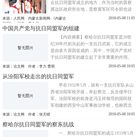
众抗日同盟军成立的地方，作为当时的晋察
冀边区政府所在地，晋察冀军区司令部也设
在了这里。抗日战争胜利后，这里被誉为第
2018-05-08 11:05
来源：人民网 内蒙古新闻网-《内蒙古
二延安。晋察冀抗日根据地，是抗战时期中
日报》 记者：李永桃
中国共产党与抗日同盟军的组建
国共产党领导的八路军在敌后创建的第一个
根据地，位于华北北部，处于华北抗战最前
【内容摘要】察哈尔抗日同盟军是20世
沿，曾被中共中央誉为敌后模范的...
纪30年代初兴起的一支抗日武装，它的成立
是由多方原因促成的，其中，中国共产党对
于抗日同盟军的建立起了非常重要的作用。
在民族危机不断加剧的情况下，中国共产党
2018-05-08 10:05
来源：论文网 作者：李力 曹萌
与冯玉祥再次合作，建立了察哈尔抗日同盟
从汾阳军校走出的抗日同盟军
军，抵抗日寇侵略，在中国人民的抗日斗争
史上，留下了光辉的一页。【关 键 词】抗日
早在1932年5月，就有一支抗日军队从山
同盟军;冯玉祥 ;中共北方特...
西省汾阳军校开拔，奔赴察北，反击侵华日
军。汾阳军校的前身是冯玉祥领导的国民联
军创建的西安中山军事政治学校，也称西北
军事政治学校，简称西北军校。迁至开封后
2018-05-08 10:05
来源：论文网 作者：张天晴
改称开封军校。这个学校的党组织是1926年
察哈尔抗日同盟军的察东抗战
李大钊派人组建的，邓希贤(小平)曾任该校
的政治处长兼政治教员，并任该校中共组织
一、察哈尔抗日同盟军的成立1933年5月