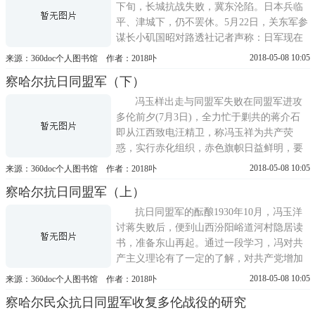
的书记。1930年冯、阎联合讨伐...
下旬，长城抗战失败，冀东沦陷。日本兵临
平、津城下，仍不罢休。5月22日，关东军参
谋长小矶国昭对路透社记者声称：日军现在
密云、唐山线暂停进攻，日军以此进攻为消
2018-05-08 10:05
来源：360doc个人图书馆 作者：2018卟
灭华军攻击长城之大本营，其军事动作目前
察哈尔抗日同盟军（下）
告一段落……为保卫满洲国西境，日军有进
占张家口之必要。张家口为察哈尔首府。显
冯玉样出走与同盟军失败在同盟军进攻
然，日军在冀东得手后，又把侵...
多伦前夕(7月3日)，全力忙于剿共的蒋介石
即从江西致电汪精卫，称冯玉祥为共产荧
惑，实行赤化组织，赤色旗帜日益鲜明，要
求行政院速筹军事之彻底办法。[《察哈尔民
2018-05-08 10:05
来源：360doc个人图书馆 作者：2018卟
众抗日同盟军资料》，中国第二历史档案
察哈尔抗日同盟军（上）
馆。]7月6日，何应钦向南京报告集结优势兵
力进攻察哈尔的方案，拟任命庞炳勋为察哈
抗日同盟军的酝酿1930年10月，冯玉洋
尔剿匪总司令，井令庞率领第10军、...
讨蒋失败后，便到山西汾阳峪道河村隐居读
书，准备东山再起。通过一段学习，冯对共
产主义理论有了一定的了解，对共产党增加
了好感，希望听听共产党人关于救国救民的
2018-05-08 10:05
来源：360doc个人图书馆 作者：2018卟
意见。九·一八事变前夕，冯玉祥与中共北方
察哈尔民众抗日同盟军收复多伦战役的研究
组织建立了联系。随后，中共派肖明到峪道