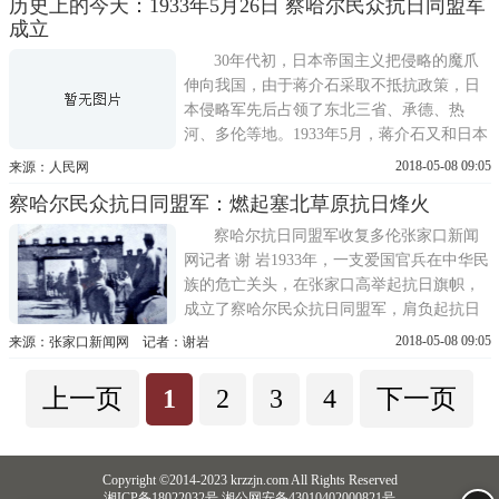
历史上的今天：1933年5月26日 察哈尔民众抗日同盟军
领冲破国民党执政当局错误的对日妥协政
成立
策，继淞沪十九路军对日作战和长城抗战后
首次从侵略者手中收复失地的抗日...
30年代初，日本帝国主义把侵略的魔爪
伸向我国，由于蒋介石采取不抵抗政策，日
本侵略军先后占领了东北三省、承德、热
河、多伦等地。1933年5月，蒋介石又和日本
签订了卖国的《塘沽协定》，承认日本侵占
2018-05-08 09:05
来源：人民网
辽宁、吉林、黑龙江、热河四省是合法的，
察哈尔民众抗日同盟军：燃起塞北草原抗日烽火
并把察北、冀东的大片国土送给了日本。在
中华民族危机进一步加深的情况下，全国抗
察哈尔抗日同盟军收复多伦张家口新闻
日救亡运动蓬勃兴起。南京、上海...
网记者 谢 岩1933年，一支爱国官兵在中华民
族的危亡关头，在张家口高举起抗日旗帜，
成立了察哈尔民众抗日同盟军，肩负起抗日
救国之责，收复失地，给全国民众以极大的
2018-05-08 09:05
来源：张家口新闻网 记者：谢岩
鼓舞，写下了气壮山河的伟大诗篇。1945
年，当中华民族最终夺取抗日战争的完全胜
上一页
1
2
3
4
下一页
利，无数牺牲的生命凝聚成不朽的抗战精
神，成为永恒的民族记忆。打开尘...
Copyright ©2014-2023 krzzjn.com All Rights Reserved
湘ICP备18022032号 湘公网安备43010402000821号