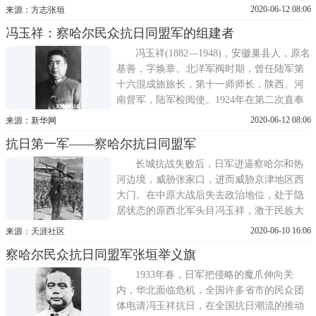
除国贼为宗旨，在极端恶劣的条件下，于6月
2020-06-12 08:06
来源：方志张垣
22日收复康保，7月1日收复宝昌、沽源，7月
冯玉祥：察哈尔民众抗日同盟军的组建者
4日收复多伦，震惊中外，也引起了蒋介石的
恐慌，随即派出部队进行围剿，冯玉祥于8月
冯玉祥(1882—1948)，安徽巢县人，原名
9日撤销同盟军总部，1
基善，字焕章。北洋军阀时期，曾任陆军第
十六混成旅旅长，第十一师师长，陕西、河
南督军，陆军检阅使。1924年在第二次直奉
战争中发动北京政变，将其所部改组为国民
2020-06-12 08:06
来源：新华网
军，任总司令兼第一军军长，后任国民军联
抗日第一军——察哈尔抗日同盟军
军总司令，参加北伐。1927年任国民革命军
第二集团军总司令。后因与蒋介石集团发生
长城抗战失败后，日军进逼察哈尔和热
利害冲突，举兵反蒋，先后
河边境，威胁张家口，进而威胁京津地区西
大门。在中原大战后失去政治地位，处于隐
居状态的原西北军头目冯玉祥，激于民族大
义，决定和共产党地下组织合作，利用其在
2020-06-10 16:06
来源：天涯社区
西北军旧部的影响，到察哈尔组建一支义勇
察哈尔民众抗日同盟军张垣举义旗
军，抵抗日军。1932年10月，冯玉祥到达察
哈尔省会张家口，将29军留在察哈尔的一些
1933年春，日军把侵略的魔爪伸向关
后备部队进行扩编。而29
内，华北面临危机，全国许多省市的民众团
体电请冯玉祥抗日，在全国抗日潮流的推动