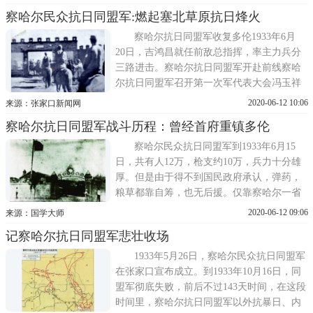
定》签字前夕，民族危机日益严重的时刻，
察哈尔民众抗日同盟军:燃起塞北草原抗日烽火
以冯玉祥为首的一批爱国将领，和中国共产
党合作，在张家口组织了抗日同盟军。义旗
察哈尔抗日同盟军收复多伦1933年6月
初举，四方响应，察哈尔民
20日，吉鸿昌就任前敌总指挥，率主力兵分
三路进击。察哈尔抗日同盟军开赴前线察哈
尔抗日同盟军召开第一次军代表大会冯玉祥
对抗日同盟军讲话抗日同盟军于7月12日克复
2020-06-12 10:06
来源：张家口新闻网
多伦，受伤将士由红十字会送往北平就医
察哈尔抗日同盟军战斗历程：曾经首府重镇多伦
前，在张垣车站留影。1931年9月18日夜，在
日本关东军安排下，铁道守备队炸毁沈阳柳
察哈尔民众抗日同盟军到1933年6月15
条湖附近日本修筑的南满铁
日，共有人12万，枪支约10万，兵力十分雄
厚。但是由于得不到国民政府承认，弹药，
粮草都靠自筹，也无后援。仅靠察哈尔一省
之地供养，十分困难。6月上旬，关东军就以
2020-06-12 09:06
来源：国学大师
一部分兵力伙同伪军，不断从热河省蚕食察
记察哈尔抗日同盟军悲壮收场
北，察东。重镇宝昌，康保失陷，张北危
急。21日，同盟军兵分两路，向蚕食察哈尔
1933年5月26日，察哈尔民众抗日同盟军
的日伪军发起反击。其中一
在张家口宣布成立。到1933年10月16日，同
盟军彻底失败，前后不过143天时间，在这段
时间里，察哈尔抗日同盟军以外抗暴日、内