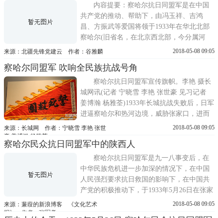
河面晤冯玉祥，商讨中国革命有关问题。冯
内容提要：察哈尔抗日同盟军是在中国
玉洋表示愿在中共帮助与合作下...
共产党的推动、帮助下，由冯玉祥、吉鸿
昌、方振武等爱国将领于1933年在华北北部
察哈尔(旧省名，在北京西北部，今分属河
北、内蒙、山西等地)组织部队进行抗日斗
2018-05-08 09:05
来源：北疆先锋党建云 作者：谷雅麟
争，是中国爱国将领冲破政府当局错误的对
察哈尔同盟军 吹响全民族抗战号角
日妥协政策而进行一次抗日壮举。察哈尔抗
日同盟军成立之后，日伪军开始加强多伦的
察哈尔抗日同盟军宣传旗帜。李艳 摄长
防御，同时调来了大批兵力，城内驻有...
城网讯(记者 宁晓雪 李艳 张世豪 见习记者
姜博瀚 杨雅荃)1933年长城抗战失败后，日军
进逼察哈尔和热河边境，威胁张家口，进而
威胁京津地区西大门。国家危难，在中国共
2018-05-08 09:05
来源：长城网 作者：宁晓雪 李艳 张世
产党的推动下，一批爱国人士组织抗日同
豪 姜博瀚 杨雅荃
察哈尔民众抗日同盟军中的陕西人
盟，掀起了全国性的抗日热潮。国民革命军
第29军士兵用过的钢盔。李艳 摄长城网特别
察哈尔抗日同盟军是九一八事变后，在
报道组来到了张家口...
中华民族危机进一步加深的情况下，在中国
人民强烈要求抗日救国的影响下，在中国共
产党的积极推动下，于1933年5月26日在张家
口由冯玉祥、方振武、吉鸿昌等抗日爱国将
2018-05-08 09:05
来源：蒹葭的新浪博客 《文化艺术
领组织成立的一支抗日部队，是中国爱国将
报》 作者：张军孝