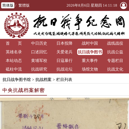
简体版
/
繁體版
2026年8月6日 星期四 14:11:21
首 页
中日历史
日本投降
战时中国
战线战役
抗日战争图书
英雄名录
口述回忆
关爱老兵
抗战公益
馆
本站动态
黄埔军校
日寇暴行
重大事件
专题栏目
砥柱中流
抗战研究
抗战论坛
场馆文物
抗战文化
抗日战争图书馆
>
抗战档案
> 栏目列表
中央抗战档案解密