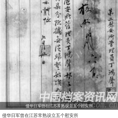
侵华日军曾在江苏常熟设立五个慰安所
侵华日军曾在江苏常熟设立五个慰安所