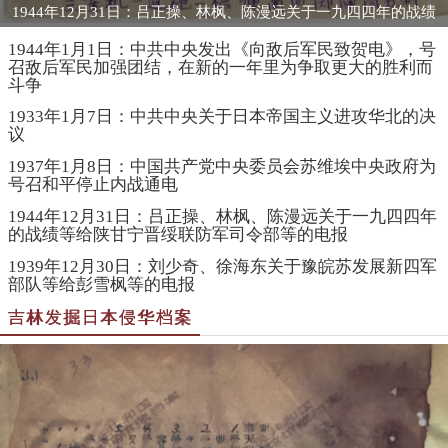
1944年12月31日：吕正操、林枫、陈漫远关于一九四四年的战绩
等给陕甘宁晋绥联防军司令部等的电报
1944年1月1日：中共中央发出《向敌后军民致贺电》，号
召敌后军民加强团结，在新的一年里为争取更大的胜利而
斗争
1933年1月7日：中共中央关于日本帝国主义进攻华北的决
议
1937年1月8日：中国共产党中央委员会苏维埃中央政府为
号召和平停止内战通电
1944年12月31日：吕正操、林枫、陈漫远关于一九四四年
的战绩等给陕甘宁晋绥联防军司令部等的电报
1939年12月30日：刘少奇、徐海东关于豫皖苏发展新四军
部队等给彭雪枫等的电报
吉林发掘日本侵华档案