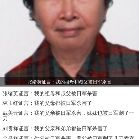
张绪英证言：我的祖母和叔父被日军杀害
张绪英证言：我的祖母和叔父被日军杀害
林玉红证言：我的父母都被日军杀害了
戴美云证言：我的父亲被日军杀害，妹妹也被日军刺了一
刀
刘贵祥证言：我的父亲和弟弟都被日军杀害了
余昌祥证言：生父被日军杀害，养父被日军刺了几刀幸存