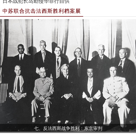
日本战犯长岛勤侵华罪行自供
中苏联合抗击法西斯胜利档案展
七、反法西斯战争胜利：东京审判