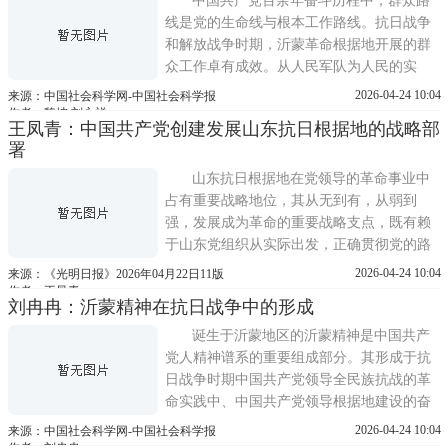
中国共产党百余年奋斗历程中，群众路
线是党的生命线与根本工作路线。抗日战争
和解放战争时期，沂蒙革命根据地开展的群
众工作卓有成效。从人民军队为人民的实
践，到切实保护和增进人民群众利益，进而
2026-04-24 10:04
来源：中国社会科学网-中国社会科学报
通过以多种宣教方式，引领群众凝聚起磅礴
作者：魏坡 刘永祥
王凤青：中国共产党创建发展山东抗日根据地的战略部
的革命力量。沂蒙革命根据地群众工作生动
署
诠释了党群同心、军民情深、水乳交融、生
死与共的沂蒙精神，是我们党践
山东抗日根据地在党领导的革命事业中
占有重要战略地位，其从无到有，从弱到
强，发展成为革命的重要战略支点，既有赖
于山东党组织从实际出发，正确贯彻党的路
线方针政策，更与党中央对山东抗日根据地
2026-04-24 10:04
来源：《光明日报》2026年04月22日11版
创建与发展作出的科学战略部署密不可分。
作者：王凤青
刘冉冉：沂蒙精神在抗日战争中的形成
一山东连接华北与华中，控扼津浦铁路，濒
临渤海与黄海，北当京津门户，南接中原腹
诞生于沂蒙地区的沂蒙精神是中国共产
地，具有重要的战略地
党人精神谱系的重要组成部分。其形成于抗
日战争时期中国共产党领导全民族抗战的革
命实践中、中国共产党领导根据地建设的奋
斗历程中和沂蒙人民爱党爱军的坚定信念
2026-04-24 10:04
来源：中国社会科学网-中国社会科学报
中。沂蒙精神形成于抗日战争时期中国共产
作者：刘冉冉