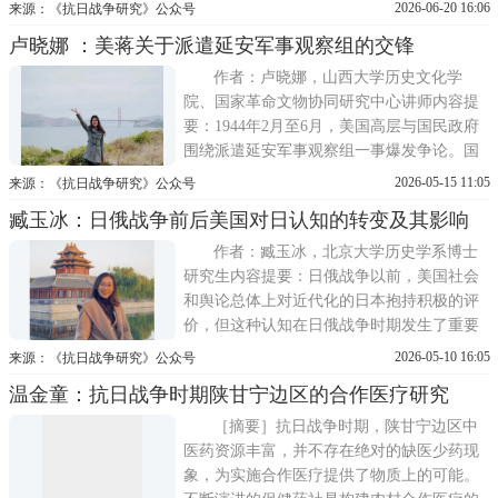
有全国抗战时期东亚、东南亚档案计3499卷
2026-06-20 16:06
来源：《抗日战争研究》公众号
（件），文献总量达2 35万页。其内容涉及
卢晓娜 ：美蒋关于派遣延安军事观察组的交锋
国民党对东亚和东南亚各民族反抗日本军国
主义侵略的支持，通过海外党务机构组织华
作者：卢晓娜，山西大学历史文化学
侨、收集情报及组建海外
院、国家革命文物协同研究中心讲师内容提
要：1944年2月至6月，美国高层与国民政府
围绕派遣延安军事观察组一事爆发争论。国
民政府拖延推诿，美国则态度强硬，双方较
2026-05-15 11:05
来源：《抗日战争研究》公众号
量十分激烈。在长达数月的交锋中，美国与
臧玉冰：日俄战争前后美国对日认知的转变及其影响
蒋介石的战略互信岌岌可危。蒋介石最终虽
同意观察组计划，但并非出于真正理解美国
作者：臧玉冰，北京大学历史学系博士
与中国共产党开展合作的战略意
研究生内容提要：日俄战争以前，美国社会
和舆论总体上对近代化的日本抱持积极的评
价，但这种认知在日俄战争时期发生了重要
转变。日本在战争中的表现、战后日本在东
2026-05-10 16:05
来源：《抗日战争研究》公众号
亚的侵略行动与美国国内的排日移民运动相
温金童：抗日战争时期陕甘宁边区的合作医疗研究
互影响，激发并强化了美国太平洋沿岸地区
针对日本的黄祸印象。由此，美国舆论界出
［摘要］抗日战争时期，陕甘宁边区中
现了以日本人为代表的黄种人
医药资源丰富，并不存在绝对的缺医少药现
象，为实施合作医疗提供了物质上的可能。