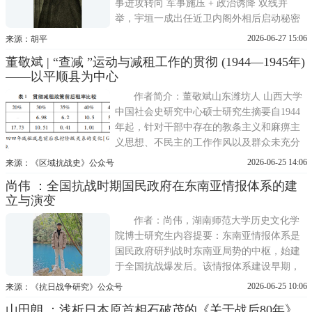
事进攻转向 军事施压 + 政治诱降 双线并
举，宇垣一成出任近卫内阁外相后启动秘密
对华和谈，外务省东亚局长石射猪太郎全程
2026-06-27 15:06
来源：胡平
记录交涉全过程，形成一手原始外交档案
董敬斌 | “查减 ”运动与减租工作的贯彻 (1944—1945年)
《石射文书》。该文书完整留存1938年港沪
——以平顺县为中心
秘密谈判往来电文、会谈纪要、日方对华条
件、中方代表回应与高
作者简介：董敬斌山东潍坊人 山西大学
中国社会史研究中心硕士研究生摘要自1944
年起，针对干部中存在的教条主义和麻痹主
义思想、不民主的工作作风以及群众未充分
发动、土地政策未能很好落实的困境，中共
2026-06-25 14:06
来源：《区域抗战史》公众号
在平顺县的广大村庄展开了大规模且深入的
尚伟 ：全国抗战时期国民政府在东南亚情报体系的建
检查减租运动。此次检查锻炼了干部队伍，
立与演变
系统搜集了基层材料，总结了宝贵经验，并
直接指导了平顺
作者：尚伟，湖南师范大学历史文化学
院博士研究生内容提要：东南亚情报体系是
国民政府研判战时东南亚局势的中枢，始建
于全国抗战爆发后。该情报体系建设早期，
以泰国问题为核心，初步统合了外交部、军
2026-06-25 10:06
来源：《抗日战争研究》公众号
令部与国际问题研究所的情报工作。随后，
山田朗 ：浅析日本原首相石破茂的《关于战后80年》