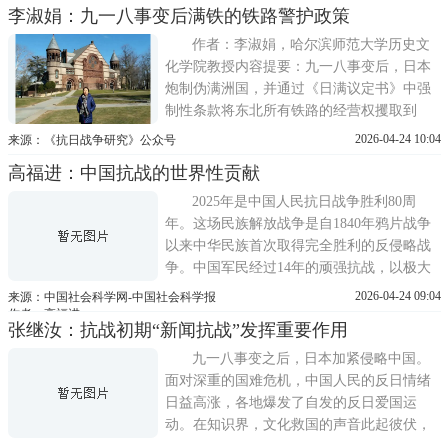
李淑娟：九一八事变后满铁的铁路警护政策
党领导全民族抗战的革命实践中。近代以
来，沂蒙地区曾经屡遭列强和封建势力的压
作者：李淑娟，哈尔滨师范大学历史文
迫。直到中国共产党成立后，
化学院教授内容提要：九一八事变后，日本
炮制伪满洲国，并通过《日满议定书》中强
制性条款将东北所有铁路的经营权攫取到
手。从此，东北铁路彻底沦为日本殖民侵略
2026-04-24 10:04
来源：《抗日战争研究》公众号
中国东北、掠夺东北资源、镇压抗日力量、
高福进：中国抗战的世界性贡献
盘剥压榨东北民众的工具。为此，满铁构建
了一整套适应战时体制的铁路警护政策，以
2025年是中国人民抗日战争胜利80周
期在战时体制下保障铁路运输畅
年。这场民族解放战争是自1840年鸦片战争
以来中华民族首次取得完全胜利的反侵略战
争。中国军民经过14年的顽强抗战，以极大
伤亡代价拖住日本数百万军力，直接减轻了
2026-04-24 09:04
来源：中国社会科学网-中国社会科学报
美国在太平洋战场的巨大压力，也间接消除
作者：高福进
张继汝：抗战初期“新闻抗战”发挥重要作用
了欧洲反法西斯战场的腹背受敌之患。可以
说，中国人民抗日战争开辟了东方主战场，
九一八事变之后，日本加紧侵略中国。
为世界反法西斯战争的胜利作出
面对深重的国难危机，中国人民的反日情绪
日益高涨，各地爆发了自发的反日爱国运
动。在知识界，文化救国的声音此起彼伏，
救亡的呼声响彻大江南北，作为舆论先导的