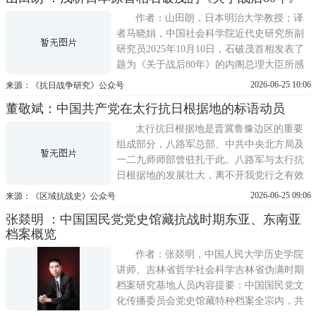
为摸清日本假越攻滇消息的真假，昆明行营
与第四战区相继构建边境谍报网，搜集越南
作者：山田朗，日本明治大学教授；译
情报。伴随着大量涉越情
者马晓娟，中国社会科学院近代史研究所副
研究员2025年10月10日，石破茂首相发表了
题为《关于战后80年》的内阁总理大臣所感
（以下简称所感或石破所感）。在战后50
2026-06-25 10:06
来源：《抗日战争研究》公众号
年、60年、70年的节点，日本时任首相村山
董敬斌：中国共产党在太行抗日根据地的标语动员
富市、小泉纯一郎、安倍晋三曾分别发表村
山谈话（1995年）、小泉谈话（2005年）、
太行抗日根据地是晋冀鲁豫边区的重要
安倍谈话（2015年），但唯
组成部分，八路军总部、中共中央北方局及
一二九师师部曾驻扎于此。八路军与太行抗
日根据地的发展壮大，离不开我党行之有效
的宣传动员。在这之中，为数众多、极为醒
2026-06-25 09:06
来源：《区域抗战史》公众号
目的标语在我党政治、军事以及生产动员等
张燚明 ：中国国民党党史馆藏抗战时期东亚、东南亚
方面发挥了重要作用。拥护中国共产党的政
档案概览
治动员标语在宣传党的路线方针政策、动员
根据地内各阶级衷心
作者：张燚明，中国人民大学历史学院
讲师、吉林省哲学社会科学吉林省伪满时期
档案研究基地人员内容提要：中国国民党文
化传播委员会党史馆藏特种档案全宗内，共