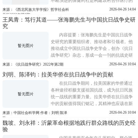
不断演进的保健药社是构建农村合作医疗的
重要路径；私医入社堪称合作医疗的伟大创
2026-04-26 14:04
来源：《西北民族大学学报》哲学社会科
举，即透露出陕甘宁边区西医药资源稀缺的
学版2020年第3期
王凤青：笃行其道——张海鹏先生与中国抗日战争史研
窘境，同时折射了中国共产党海纳百川的胸
究
怀和高超的政治智慧，卫生合作社的诞生标
志着边区的合作医疗发展的新
内容提要：张海鹏先生是中国抗日战争
史研究的重要组织者、推动者和引领者。他
推动成立中国抗日战争史学会，创办《抗日
战争研究》杂志，形成一会一刊的抗战史研
究和交流平台；运用大历史观思考抗日战争
2026-04-26 10:04
来源：《抗日战争研究》2022年第2期
对中华民族复兴、世界反法西斯战争的重要
刘明、陈泽钧：拉美华侨在抗日战争中的贡献
意义，推动中国抗战史研究走向纵深、走向
国际；围绕国共两党在抗战中的地位、作用
在抗日战争期间，拉美国家的华侨通过
及相关问题提出新认识、新观
各种途径积极支援祖国抗战，成为抗日民族
统一战线的重要力量。拉美华侨在抗日战争
中的贡献值得我们铭记，其精神也应该在新
时代继续发扬光大。在抗日战争期间，秘
2026-04-26 10:04
来源：中国社会科学网 作者：刘明 陈泽
鲁、古巴、墨西哥、巴西等拉美国家的华侨
钧
魏坡、刘永祥：沂蒙革命根据地践行群众路线的历史经
通过各种途径积极支援国内抗战，为争取抗
验
日战争的伟大胜利作出不可磨灭的贡献。一
是拉美华侨及相关团体