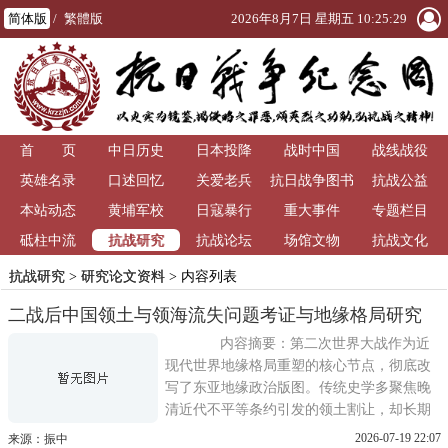
简体版
/
繁體版
2026年8月7日 星期五 10:25:29
首 页
中日历史
日本投降
战时中国
战线战役
英雄名录
口述回忆
关爱老兵
抗日战争图书
抗战公益
本站动态
黄埔军校
日寇暴行
重大事件
馆
专题栏目
抗战研究
砥柱中流
抗战论坛
场馆文物
抗战文化
抗战研究
>
研究论文资料
> 内容列表
二战后中国领土与领海流失问题考证与地缘格局研究
内容摘要：第二次世界大战作为近
现代世界地缘格局重塑的核心节点，彻底改
写了东亚地缘政治版图。传统史学多聚焦晚
清近代不平等条约引发的领土割让，却长期
忽视二战结束后中国仍持续发生的领土分
2026-07-19 22:07
来源：振中