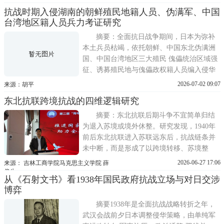
裂、陆疆流失与领海被侵占问题。二战后，
抗战时期入侵湖南的朝鲜殖民地籍人员、伪满军、中国
依托大国博弈、冷战格局与周边国家地缘扩
台湾地区籍人员兵力考证研究
张，中国相继丧失外蒙古主权、唐努乌梁海
控制权，沙俄(俄罗斯)固化东北、西
摘要：全面抗日战争期间，日本为弥补
本土兵员枯竭，依托朝鲜、中国东北伪满洲
国、中国台湾地区三大殖民 傀儡统治区域强
征、诱募殖民地与傀儡政权籍人员编入侵华
武装，大量随日军第 11 军参与长沙会战、常
2026-07-02 09:07
来源：胡平
德会战、长衡会战等湖南核心战役。以往抗
东北抗联跨境抗战的四维逻辑研究
战史研究多聚焦日本本土师团，对三类附庸
武装入湘参战兵力、编制、职能、作战分布
摘要：东北抗联后期斗争不宜简单归结
缺乏系统性分域考
为退入苏境或境外休整。研究发现，1940年
前后东北抗联进入苏联远东后，抗战链条并
未中断，而是形成了以跨境转移、苏境整
训、小部队潜回、情报侦察、领导权维护和
2026-06-27 17:06
来源： 吉林工商学院马克思主义学院 薛
战后回流为主要环节的特殊运行形态。其四
俊生
从《石射文书》看1938年国民政府抗战立场与对日交涉
维逻辑表现为空间重组、组织再造、行动循
博弈
环和战略接续。重新考察这一四维逻辑，有
助于突破入苏整训史或第88旅史
摘要1938年是全面抗战战略转折之年，
武汉会战前夕日本调整侵华策略，由单纯军