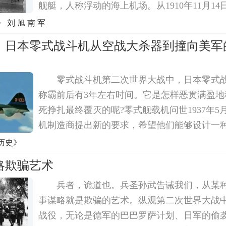
舰艇，人称浮动的海上机场。从1910年11月1
的试飞成功算起，航空母舰的历史已近百年。
刘 旭 南 军
海上活动机场，可以在海上长时间航行。一旦
：日本零式战斗机从空战大杀器到撞向美军
零式战斗机第二次世界大战中，日本零式
称霸前后有3年左右时间。它是怎样恶贯满盈地
死挣扎最终覆灭的呢?零式舰载机问世1937年
机制造商提出新的要求，希望他们能够设计一
能战斗、又能轰炸，甚至能担任侦察等多种作
历史》
菱公司将新型飞机设计任务交给堀越二郎。
略欺骗艺术
兵者，诡道也。兵圣孙武告诫我们，从某
事谋略就是欺骗的艺术。纵观第二次世界大战
战役，无论是德军的巴巴罗萨计划、日军的偷