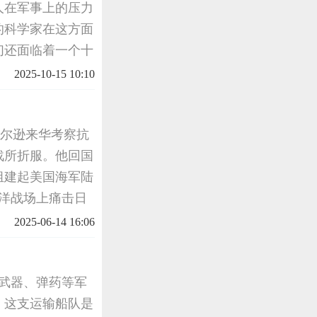
人在军事上的压力
的科学家在这方面
们还面临着一个十
，必须有维生素
2025-10-15 10:10
维生
卡尔逊来华考察抗
战所折服。他回国
组建起美国海军陆
洋战场上痛击日
熟知。从美国方面
2025-06-14 16:06
军游击战
着武器、弹药等军
。这支运输船队是