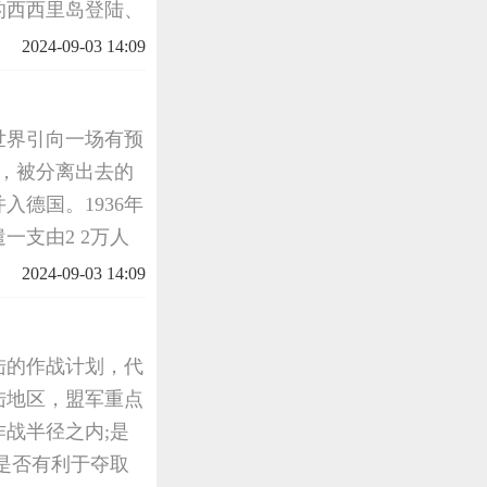
的西西里岛登陆、
无所不在。在欺骗
2024-09-03 14:09
意的成功，
世界引向一场有预
下，被分离出去的
德国。1936年
一支由2 2万人
际社会对希特勒的
2024-09-03 14:09
陆的作战计划，代
陆地区，盟军重点
战半径之内;是
是否有利于夺取