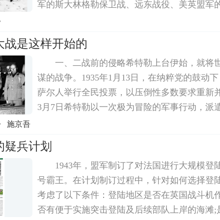
军的斯大林格勒保卫战、远东战役、美英盟军
诺曼底登陆等重大战役，欺骗谋略的影子可谓
》
的协助下，一个个漂亮的袭击战得取得出敌不
大战是这样开始的
一、二战前的侵略希特勒上台伊始，就将
谋的战争。1935年1月13日，在纳粹党的鼓动
萨尔人举行全民投票，以压倒性多数要求重新并入
3月7日希特勒以一次极为冒险的军事行动，派遣
组成的军队和一支警察分遣队开进莱茵兰。国
》 施京吾
胆大妄为一再姑息，严重助长希特勒嚣张
的疑兵计划
1943年，盟军制订了对法国进行大规模登
号霸王。在计划制订过程中，针对如何选择登
考虑了以下条件：登陆地区是否在英国战斗机作
否有便于实施突击登陆及后续部队上岸的海滩;