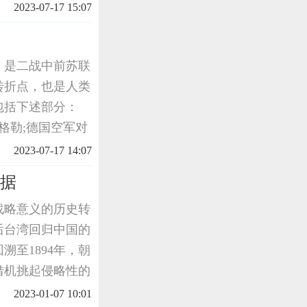
，了解到日军的总
2023-07-17 15:07
迎
，是二战中前苏联
转折点，也是人类
包括下述部分：
格勒;德国空军对
军攻入市区;市区
2023-07-17 14:07
。法西斯集团
依据
战略意义的历史转
后台湾回归中国的
至1894年，朝
借机挑起侵略性的
5年，中方代表李
2023-01-07 10:01