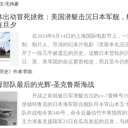
一些港口，以便能迅速改善登陆部队的后勤供
文/毛炜豪
选，只有加莱和诺曼底符合条件。反复权衡之
体出动冒死拯救：美国潜艇击沉日本军舰，
在旦夕
在2024年6月14日的上海国际电影节上，
制、制片人、导演的纪录片电影《里斯本丸沉
开了一段几乎被遗忘的历史。这艘日本货轮的
日、英、美等国的命运紧密相连，而且至今仍
动。那么，这背后究竟隐藏着怎样的故事，为
历史》作者/郭歆
它依旧能够吸引世人的目光?让我们把时间拉回到
母部队最后的光辉-圣克鲁斯海战
开战之前就被日军潜艇击沉的cv-7黄蜂号194
坐镇特鲁克的日本海军联合舰队司令官山本五
队作战电令第340号，命令近藤信竹中将指挥
主力准备支援陆军22日在瓜岛发起的总攻，与