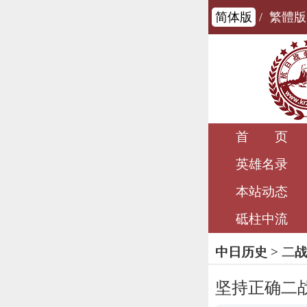
简体版
/
繁體版
首 页
英雄名录
本站动态
砥柱中流
中日历史
>
二
坚持正确二