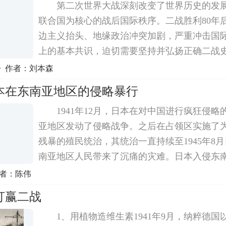
第二次世界大战深刻改变了世界历史的发
联合国为核心的战后国际秩序。二战胜利80年
边主义抬头、地缘政治冲突加剧，严重冲击国
上的基本共识，迫切需要坚持并弘扬正确二战
战史观就是要将尊重历史事实作为根本前提，
》作者：刘本森
史虚无主义，坚定维护以《联合国宪章》为基
本在东南亚地区的侵略暴行
1941年12月，日本在对中国进行疯狂侵
亚地区发动了侵略战争。之后在占领区实施了为
残暴的殖民统治，其统治一直持续至1945年8
南亚地区人民带来了沉痛的灾难。日本入侵东
1936年8月，广田弘毅内阁就把向南方海洋发
作者：陈伟
的一个重要环节。1939年2月，日军侵占中国
打赢二战
1、用植物造维生素1941年9月，纳粹德国