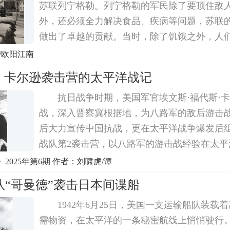
苏联列宁格勒。列宁格勒的军民除了要顶住敌
外，还必须全力解决食品、疾病等问题，苏联
做出了卓越的贡献。当时，除了饥饿之外，人
分危险的敌人——坏血病。预防和治疗这种病
/欧阳江南
C。列宁格勒市近郊生长的针叶树，可作生产
奇：卡尔逊袭击营的太平洋战记
抗日战争时期，美国军官埃文斯·福代斯·
战，深入晋察冀根据地，为八路军的敌后游击
后大力宣传中国抗战，更在太平洋战争爆发后
战队第2袭击营，以八路军的游击战经验在太平
军，屡建功勋。这一史实，近年来逐渐为人所
2025年第6期 作者：刘啸虎/谭
的视角和资料，可以进一步挖掘卡尔逊在八路
队“哥曼德”袭击日本间谍船
1942年6月25日，美国一支运输船队装载
需物资，在太平洋的一条秘密航线上悄悄驶行