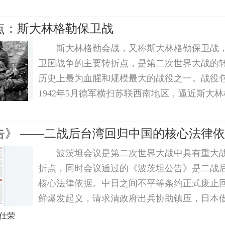
通过日军日趋活跃的动作和对日军密码的破译
攻即将开始，尼米兹也决定出动航母特混舰队
点：斯大林格勒保卫战
斯大林格勒会战，又称斯大林格勒保卫战
卫国战争的主要转折点，是第二次世界大战的
历史上最为血腥和规模最大的战役之一。战役
1942年5月德军横扫苏联西南地区，逼近斯大林
苏联南部城市斯大林格勒的大规模轰炸行动;德
巷战;苏联红军反击;最终合围全歼轴心国部队
告》 ——二战后台湾回归中国的核心法律
波茨坦会议是第二次世界大战中具有重大
折点，同时会议通过的《波茨坦公告》是二战
核心法律依据。中日之间不平等条约正式废止回溯
鲜爆发起义，请求清政府出兵协助镇压，日本
中日甲午战争。甲午一战，中国军队惨败。189
张仕荣