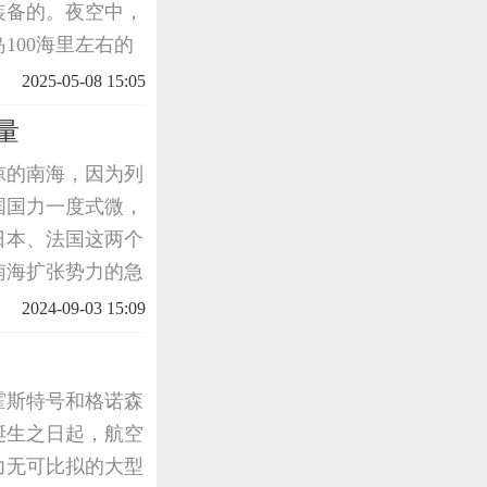
装备的。夜空中，
100海里左右的
30余架，将一排
2025-05-08 15:05
中弹起火
量
惊的南海，因为列
国国力一度式微，
日本、法国这两个
南海扩张势力的急
的归属与权益，中
2024-09-03 15:09
断过招，成
恩霍斯特号和格诺森
诞生之日起，航空
力无可比拟的大型