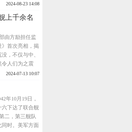
应状况。经过筛
2024-08-23 14:08
后，盟军高
舰上千余名
一部由方励担任监
没》首次亮相，揭
沉没，不仅与中、
然令人们为之震
何在八十多年后，
2024-07-13 10:07
1941年
2年10月19日，
十六下达了联合舰
的第二，第三舰队
此同时。美军方面