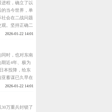
展进程，确立了以
后的当今世界，单
际社会在二战问题
史观。坚持正确二
反对任何形式的历
2026-01-22 14:01
础的国际秩
略的同时，也对东南
期近4年、极为
月日本投降，给东
南亚蓄谋已久早在
展确定为基本国策
2026-01-22 14:01
海南岛
以30万重兵封锁了