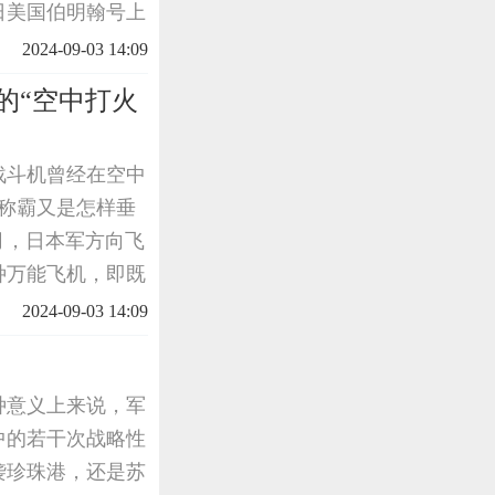
4日美国伯明翰号上
航空母舰作为一种
2024-09-03 14:09
战争需要，
的“空中打火
战斗机曾经在空中
称霸又是怎样垂
5月，日本军方向飞
种万能飞机，即既
战任务的飞机。三
2024-09-03 14:09
种意义上来说，军
中的若干次战略性
袭珍珠港，还是苏