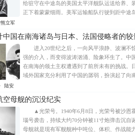
给驻守在中途岛的美国太平洋舰队运送给养、
正下着蒙蒙细雨。美军运输船队行驶到距中途岛
海域时，夜空中飞来一支日本的轰炸机编队，有
/熊立军
排炸弹准确地投向运输队舰船。12艘运输舰船
半叶中国在南海诸岛与日本、法国侵略者的较
进入20世纪之后，一向风平浪静、波澜不
强的介入，而变得波涛汹涌、险象环生了。中
在南海的领土主权遭遇到了前所未有的挑战。
域外国家充分利用了中国的孱弱，扮演起了向
先锋角色，想方设法染指南海。围绕南海诸岛
》 陆安
国与来自日本和法国的侵略势力几经交手，不
航空母舰的沉没纪实
▲光荣号。1940年6月8日，光荣号被沙
瑙号袭击，持续大约70分钟被11寸炮弹击沉自
母舰就是现有军舰舰种中吨位、体积、作战能