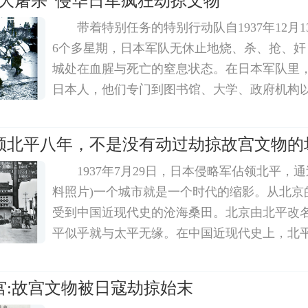
京大屠杀”侵华日军疯狂劫掠文物
带着特别任务的特别行动队自1937年12月
6个多星期，日本军队无休止地烧、杀、抢、奸
城处在血腥与死亡的窒息状态。在日本军队里
日本人，他们专门到图书馆、大学、政府机构
浓的庭院，见书就搬，见寺院内的佛像和经书
支专门掠夺中国珍贵书籍和文物的特别行动队
领北平八年，不是没有动过劫掠故宫文物的
1937年7月29日，日本侵略军佔领北平，
料照片)一个城市就是一个时代的缩影。从北京
受到中国近现代史的沧海桑田。北京由北平改
平似乎就与太平无缘。在中国近现代史上，北
就被列强侵佔，前后沦陷过叁次︰第一次是在18
战争期间被英法联军佔领，第二次是在1900年
宫:故宫文物被日寇劫掠始末