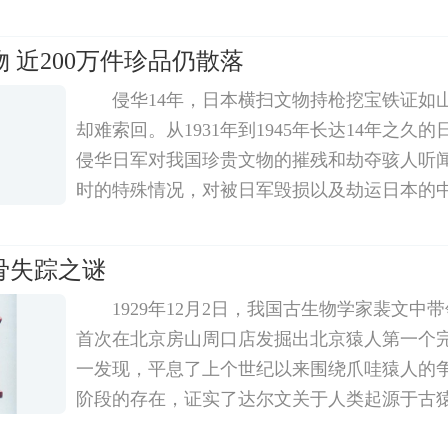
除罪金简，属于一代女皇武则天自我赎罪的一
惟一一件属于武则天的文物。武则天晚年时期
 近200万件珍品仍散落
侵华14年，日本横扫文物持枪挖宝铁证如
却难索回。从1931年到1945年长达14年之久
侵华日军对我国珍贵文物的摧残和劫夺骇人听
时的特殊情况，对被日军毁损以及劫运日本的
无详细准确的统计。根据学者估计，日本拥有10
馆，共收藏中国历代文物近200万件之多，绝大
骨失踪之谜
1929年12月2日，我国古生物学家裴文中
首次在北京房山周口店发掘出北京猿人第一个
一发现，平息了上个世纪以来围绕爪哇猿人的
阶段的存在，证实了达尔文关于人类起源于古
开了人类进化史上重要的一页。发现1927年，