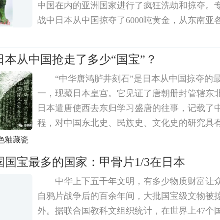
中国在内的亚洲国家进行了疯狂洗劫和掠夺。
战中日本从中国掠夺了6000吨黄金，从东南亚
黄金，并且从中国掠走了10万件珍贵文物。对
日本战后复兴的基础，而亚洲各国则因为日本
日本从中国抢走了多少“国宝”？
“中华唐鸿胪井刻石”是日本从中国掠夺的
一，现藏日本皇宫。它见证了唐朝册封管辖东
日本遣唐使西去东归学习盛唐的往事，记载了
程，对中国东北史、民族史、文化史的研究具
色釉藏瓷
国宝最多的国家：甲骨片1/3在日本
中华上下五千年文明，有多少物质财富让
自鸦片战争后的百余年间，大批国宝级文物被
外。据联合国教科文组织统计，在世界上47个国