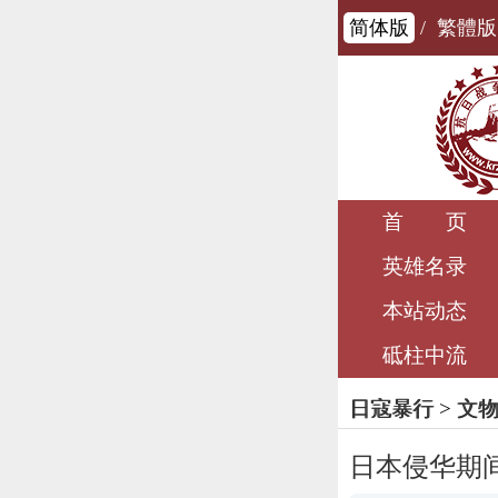
简体版
/
繁體版
首 页
英雄名录
本站动态
砥柱中流
日寇暴行
>
文
日本侵华期