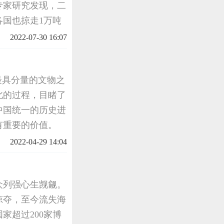
专家研究发现，二
各国也掠走1万吨
亚洲的财富掠夺是
2022-07-30 16:07
的掠夺而陷入
最具分量的文物之
北的过程，目睹了
中国统一的历史进
有重要的价值。
2022-04-29 14:04
众列强心生觊觎。
掠夺，至今流失海
家超过200家博