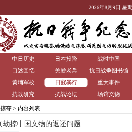
2026年8月9日 星期日
中日历史
日本投降
战时中国
口述回忆
关爱老兵
抗日战争图书馆
黄埔军校
日寇暴行
重大事件
抗战研究
抗战论坛
场馆文物
物掠夺
> 内容列表
间劫掠中国文物的返还问题