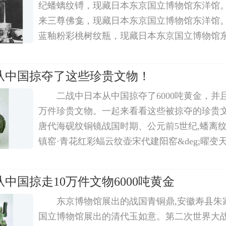
纪蟠螭纹镈，现藏日本东京国立博物馆东洋馆。
来三尊佛龛，现藏日本东京国立博物馆东洋馆。
蓝釉粉彩桃树纹瓶，现藏日本东京国立博物馆
古调查和发掘日本侵略者抢劫和破坏中国文物
者可追溯至1894年的中日甲午战争。其时，日
从中国掠夺了这些珍贵文物！
二战中日本从中国掠夺了6000吨黄金，并
万件珍贵文物。一起来看看这些被掠夺的珍贵文
唐代海砚纹铜镜战国时期、公元前5世纪,蟠离纹
镇窑·青花红彩蝠云纹壶宋代建阳窑&deg;曜变
德镇窑五彩龙牡丹纹瓶清雍正·景德镇窑·粉彩
双龙耳瓶北宋·赵昌《茉莉花图》南宋·李迪《蜻蜓 
中国掠走10万件文物6000吨黄金
东京博物馆展出的战国青铜鼎,安徽寿县朱
国立博物馆展出的清代玉如意。第二次世界大