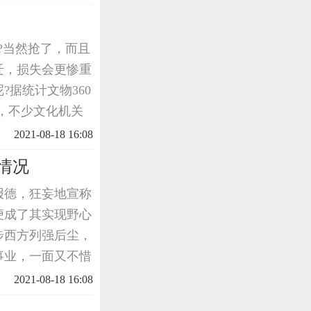
中
?当然抢了，而且
迁，损失会更惨重
据统计文物360
陷，不少文化机关
个日本人。这一方
2021-08-18 16:08
情况
报德，狂妄地宣称
便成了其实现野心
步西方列强后尘，
事业，一面又不惜
尤烈，造成了中国
2021-08-18 16:08
在