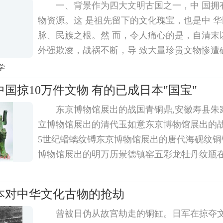
一、背景作为四大文明古国之一，中 国拥
物资源。这 是祖先留下的文化瑰宝，也是中 
脉、民族之根。然 而，令人痛心的是，自清末
外强欺凌，战祸不断，导 致大量珍贵文物惨遭
外，我国因而成为文物流失最 严重的国家之一。
学
随着我国国力的增强与全民族文 化主权意识
国掠10万件文物 有的已成日本"国宝"
东京博物馆展出的战国青铜鼎,安徽寿县朱
立博物馆展出的清代玉如意东京博物馆展出的
5世纪蟠螭纹镈东京博物馆展出的唐代海砚纹铜
博物馆展出的明万历景德镇窑五彩龙牡丹纹瓶
展出的公元前3世纪、战国时代的蟠篱文鼎二战
走10万件珍贵文物、6000吨黄金第二次世界大
本对中华文化古物的抢劫
曾被日伪从故宫劫走的铜缸。日军在掠夺文