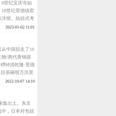
8世纪宝庆寺如
18世纪景德镇窑
东洋馆。劫掠式考
，有计划和有规模
2023-01-02 11:01
本宫廷顾
且从中国掠走了10
物!商代青铜器
镈钟清乾隆·景德
天目茶碗明万历景
梅树纹盘唐代三彩
2022-10-07 14:10
...
家集出土。东京
战中，日本对包括