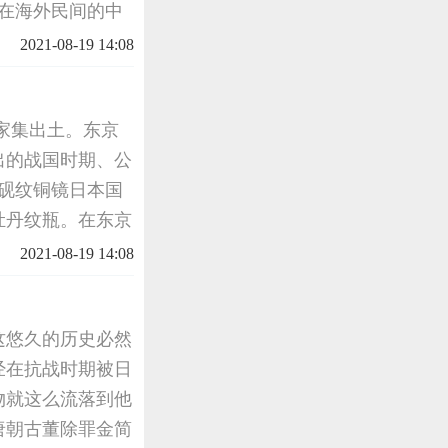
落在海外民间的中
第一个也是最贪婪
2021-08-19 14:08
代的倭寇
家集出土。东京
出的战国时期、公
砚纹铜镜日本国
牡丹纹瓶。在东京
篱文鼎。二战中
2021-08-19 14:08
这悠久的历史必然
经在抗战时期被日
物就这么流落到他
唐朝古董除罪金简