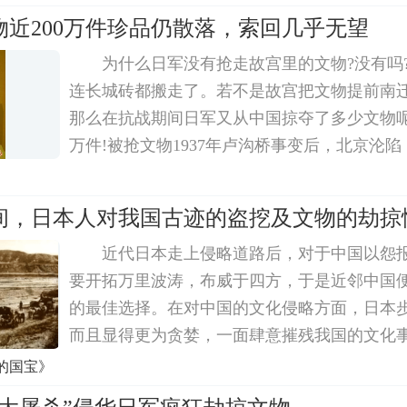
的大规模发掘工作开始了。发掘的主持单位是
物近200万件珍品仍散落，索回几乎无望
为什么日军没有抢走故宫里的文物?没有吗
连长城砖都搬走了。若不是故宫把文物提前南
那么在抗战期间日军又从中国掠夺了多少文物呢?
万件!被抢文物1937年卢沟桥事变后，北京沦
进驻了日本顾问，但故宫博物院却没有来过一
面是由于社会名流的暗中保护
间，日本人对我国古迹的盗挖及文物的劫掠
近代日本走上侵略道路后，对于中国以怨
要开拓万里波涛，布威于四方，于是近邻中国
的最佳选择。在对中国的文化侵略方面，日本
而且显得更为贪婪，一面肆意摧残我国的文化
采用种种卑劣手段，大肆掠夺我国文物，为害
的国宝》
文化遗产的巨大损失。在1928年以前，日本人