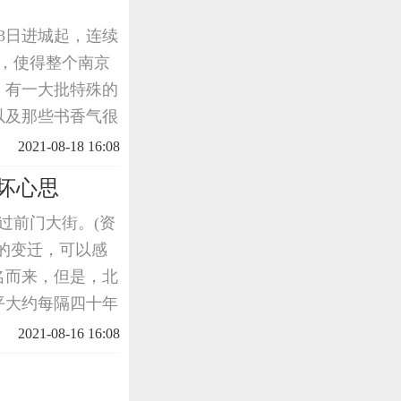
13日进城起，连续
，使得整个南京
，有一大批特殊的
以及那些书香气很
就运走，他们是一
2021-08-18 16:08
。这支队伍
坏心思
通过前门大街。(资
的变迁，可以感
名而来，但是，北
平大约每隔四十年
60年第二次鸦片
2021-08-16 16:08
八国联